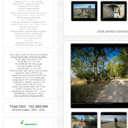
Angrenaj COX 44T / butuc flip-flop
Pinion fix 17T / pinion freewheel 16T
Pedale VP-397 cu ratrape
Lant KMC single-speed alb
FRANE / MANETE FRANA
Manete frana cursiera Saccon Dekor LD74P
Frane janta cursiera Saccon Dekor FD07
Cabluri si camasi cablu Jagwire
ROTI / ANVELOPE
Jante duble aluminiu 28" / Handbuilt / inalte
Schwalbe Spicer Active Line K-Guard 700x30C
+ extensii valve Presta
DIVERSE COMPONENTE
click pentru viziona
Ghidon tip bullhorn / ghidolina BBB RaceRibbon
Ghidon cursiera COX / ghidolina COX
Pipa ghidon Promax 25.4 / 80mm
Tisa sa COX / Sa ProRace COX
ACCESORII
Kilometraj Sigma Sport BC 400
Stop BikeForce Modest / 3 LED-uri
Casca ciclism Roadr 500 Van Rysel (Decathlon)
Casca MTB Rockrider SIX Btwin (Decathlon)
Far LED Sigma Sport Buster 200
Far LED Elops ST 920 USB
Far LED BikeFun Pixie silicon negru
Stop LED Rockbros Q5 USB
Stop LED Elops ST 920 USB
Reflectorizante spite Wowow 3M Scotchlite
Aparatoare noroi sa Flash B'Twin
Aparatoare noroi roata spate Flash B'Twin
Pompa Giyo GP-92 AV/FV (pompa mini)
Pompa Giyo GF-35P AV/FV (manometru)
Pompa Btwin / Weldtite (cartuse CO2)
Antifurt ABUS U-mini 40 U-Lock
Antifurt ABUS Bordo Granit 6500 X-Plus
Antifurt Trelock BS 450 U-Lock
Cablu Kryptonite KryptoFlex 410 / 120cm
Cablu BBB BBL-22 ExtraCoil / 180cm
Scaun copil Polisport Guppy Maxi FFS
Total ODO: 102.860 KM
MTB XC & urban / 2007 - 2026
√
aproximativ