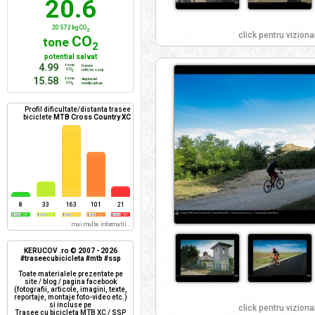
20.6
20 572 kg CO
2
click pentru viziona
CO
tone
2
potential salvat
4.99
tone
trasee
CO
mtb/xc + ssp
2
15.58
tone
deplasari
CO
mediu urban
2
Profil dificultate/distanta trasee
biciclete
MTB Cross Country XC
8
33
163
101
21
mai multe informatii...
KERUCOV .ro © 2007 - 2026
#traseecubicicleta #mtb #ssp
Toate materialele prezentate pe
site / blog / pagina facebook
(fotografii, articole, imagini, texte,
reportaje, montaje foto-video etc.)
si incluse pe
click pentru viziona
Trasee cu bicicleta MTB XC / SSP