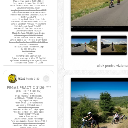
Manete frana cursiera Tektro RL340
Frane cursiera Shimano Claris BR-2400
Saboti frana cursiera Ashima
ARS72CR-M-HU-AL
Cabluri si camasi cablu Jagwire
Manete frana cursiera Saccon Dekor LD77P
Saboti frana cursiera XLC BS-R05 55mm
Manete frana ciclocros Saccon LRA329D4P
ROTI / ANVELOPE
Jante 28" profil inalt 50mm / fond Zefal
Specialized All Condition Armadillo 700x23C
Camere Decathlon 700x23C Presta 80mm
Michelin Dynamic Sport 700x23C *
Continental Ultra Sport 700x23C *
Continental Gatorskin 700x23C
Maxxis Re-Fuse 700x23C Nylon Breaker
Schwalbe Lugano 700x23C K-Guard
Vittoria Zaffiro III 700x23C Training
Camere cursiera CST 700x19-23C FV 60mm
Camere Continental Race 28 700x23C S60mm
DIVERSE COMPONENTE
Tija sa COX Rogue / Colier COX X-light
Sa COX Strike Pro
Sa COX ProRace
ACCESORII
Kilometraj Sigma Sport BC 906
Oglinda retrovizoare M-Wave 3D Spy Mini
Aparatoare noroi Polisport Michigan City/Road
Stop BikeForce Modest / 3 LED-uri
click pentru viziona
PEGAS PRACTIC 3120
/ 1992
(Total ODO:
14.082 KM
)
CADRU / FURCA
Pegas Practic 3120 Mixt (pliabila)
ANGRENAJ / PEDALIER / PINIOANE
Angrenaj si foaie Pegas
Pedale Wellgo LU-207 (cu ratrape)
Lant bicicleta KMC single-speed
Lant bicicleta single-speed
Pinion liber pe filet 16T / single speed
Pinion liber pe filet 18T / single speed
FRANE / MANETE FRANA
Manete frana Avid FR-5
Cabluri si camasi Jagwire / Bontrager
Frane janta dual pivot Saccon Sencro FN335
Frane janta cu pivot (noname, tip caliper)
Saboti frana cu filet BikeForce / Promax
Manete frana Tektro