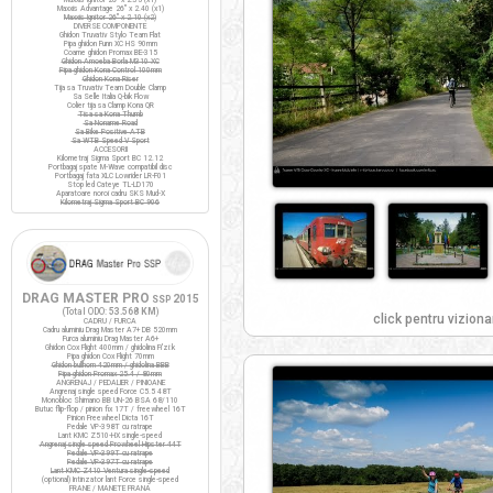
Maxxis Advantage 26" x 2.40 (x1)
Maxxis Ignitor 26" x 2.10 (x2)
DIVERSE COMPONENTE
Ghidon Truvativ Stylo Team Flat
Pipa ghidon Funn XC HS 90mm
Coarne ghidon Promax BE-315
Ghidon Amoeba Borla M310 XC
Pipa ghidon Kona Control 100mm
Ghidon Kona Riser
Tija sa Truvativ Team Double Clamp
Sa Selle Italia Q-bik Flow
Colier tija sa Clamp Kona QR
Tisa sa Kona Thumb
Sa Noname Road
Sa Bike Positive ATB
Sa WTB Speed V Sport
ACCESORII
Kilometraj Sigma Sport BC 12.12
Portbagaj spate M-Wave compatibil disc
Portbagaj fata XLC Lowrider LR-F01
Stop led Cateye TL-LD170
Aparatoare noroi cadru SKS Mud-X
Kilometraj Sigma Sport BC 906
DRAG MASTER PRO
2015
SSP
(Total ODO:
53.568 KM
)
click pentru viziona
CADRU / FURCA
Cadru aluminiu Drag Master A7+ DB 520mm
Furca aluminiu Drag Master A6+
Ghidon Cox Flight 400mm / ghidolina Fi'zi:k
Pipa ghidon Cox Flight 70mm
Ghidon bullhorn 420mm / ghidolina BBB
Pipa ghidon Promax 25.4 / 80mm
ANGRENAJ / PEDALIER / PINIOANE
Angrenaj single speed Force C5.5 48T
Monobloc Shimano BB UN-26 BSA 68/110
Butuc flip-flop / pinion fix 17T / freewheel 16T
Pinion Freewheel Dicta 16T
Pedale VP-398T cu ratrape
Lant KMC Z510-HX single-speed
Angrenaj single speed Prowheel Hipster 44T
Pedale VP-399T cu ratrape
Pedale VP-397T cu ratrape
Lant KMC Z410 Ventura single-speed
(optional) Intinzator lant Force single-speed
FRANE / MANETE FRANA