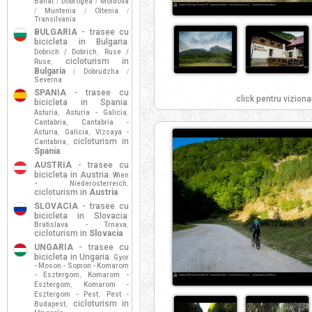
Banat
Dobrogea
Moldova
/
/
Muntenia
Oltenia
/
/
/
Transilvania
BULGARIA
- trasee cu
bicicleta in Bulgaria
:
Dobrich / Dobrich
Ruse /
,
cicloturism in
Ruse
,
Bulgaria
Dobrudzha
/
/
Severna
SPANIA
- trasee cu
click pentru viziona
bicicleta in Spania
:
Asturia
Asturia - Galicia
,
,
Cantabria
Cantabria -
,
Asturia
Galicia
Vizcaya -
,
,
cicloturism in
Cantabria
,
Spania
AUSTRIA
- trasee cu
bicicleta in Austria
Wien
:
- Niederosterreich
,
cicloturism in
Austria
SLOVACIA
- trasee cu
bicicleta in Slovacia
:
Bratislava - Trnava
,
cicloturism in
Slovacia
UNGARIA
- trasee cu
bicicleta in Ungaria
Gyor
:
- Moson - Sopron - Komarom
- Esztergom
Komarom -
,
Esztergom
Komarom -
,
Esztergom - Pest
Pest -
,
cicloturism in
Budapest
,