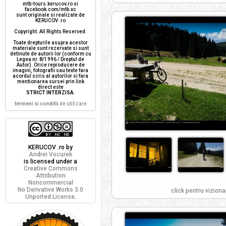
mtb-tours.kerucov.ro si
facebook.com/mtb.xc
sunt originale si realizate de
KERUCOV .ro
Copyright. All Rights Reserved.
Toate drepturile asupra acestor
materiale sunt rezervate si sunt
detinute de autorii lor (conform cu
Legea nr. 8/1996 / Dreptul de
Autor). Orice reproducere de
imagini, fotografii sau texte fara
acordul scris al autorilor si fara
mentionarea sursei prin link
direct este
STRICT INTERZISA
.
termeni si conditii
de utilizare
KERUCOV .ro
by
Andrei Vocurek
is licensed under a
Creative Commons
Attribution
Noncommercial
No Derivative Works 3.0
click pentru viziona
Unported License
.