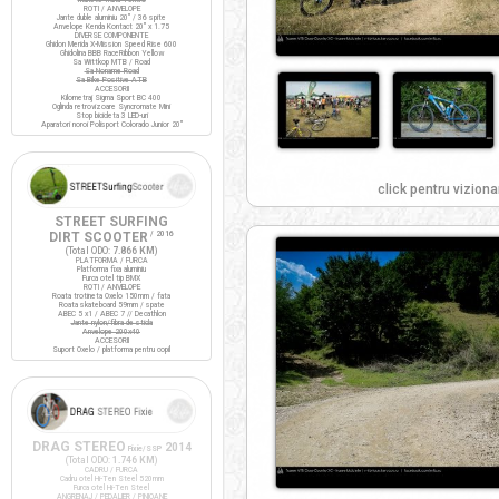
ROTI / ANVELOPE
Jante duble aluminiu 20" / 36 spite
Anvelope Kenda Kontact 20" x 1.75
DIVERSE COMPONENTE
Ghidon Merida X-Mission Speed Rise 600
Ghidolina BBB RaceRibbon Yellow
Sa Wittkop MTB / Road
Sa Noname Road
Sa Bike Positive ATB
ACCESORII
Kilometraj Sigma Sport BC 400
Oglinda retrovizoare Syncromate Mini
Stop bicicleta 3 LED-uri
Aparatori noroi Polisport Colorado Junior 20"
click pentru viziona
STREET SURFING
DIRT SCOOTER
/ 2016
(Total ODO:
7.866 KM
)
PLATFORMA / FURCA
Platforma fixa aluminiu
Furca otel tip BMX
ROTI / ANVELOPE
Roata trotineta Oxelo 150mm / fata
Roata skateboard 59mm / spate
ABEC 5 x1 / ABEC 7 // Decathlon
Jante nylon/fibra de sticla
Anvelope 200x40
ACCESORII
Suport Oxelo / platforma pentru copil
DRAG STEREO
2014
Fixie/SSP
(Total ODO:
1.746 KM
)
CADRU / FURCA
Cadru otel Hi-Ten Steel 520mm
Furca otel Hi-Ten Steel
ANGRENAJ / PEDALIER / PINIOANE