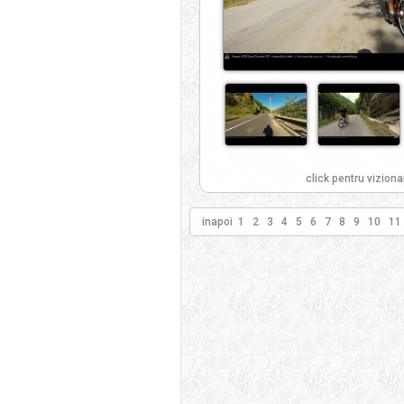
click pentru viziona
inapoi
1
2
3
4
5
6
7
8
9
10
11