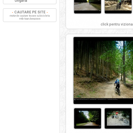
Ungaria
CAUTARE PE SITE
motor de cautare trasee cu bicicleta
mtb-tours.kerucov.ro
click pentru viziona