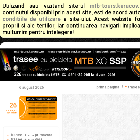
Utilizand sau vizitand site-ul
mtb-tours.kerucov.
continutul disponibil prin acest site, esti de acord a
conditiile de utilizare
a site-ului. Acest website f
proprii si ale tertilor, iar continuarea navigarii implic
multumim pentru intelegere!
326
24 960 km
+
trasee cu bicicleta | MTB . XC . SSP |
|
2026
2007 -
|
prima pagina
trasee
6 august 2026
26
evenimente
ture ciclism
trasee
primavara
mtb xc de
trasee
vara
mtb xc de