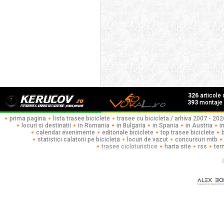
326
articole
393
montaje f
prima pagina
lista trasee biciclete
trasee cu bicicleta / arhiva 2007 - 202
locuri si destinatii
in Romania
in Bulgaria
in Spania
in Austria
i
calendar evenimente
editoriale biciclete
top trasee biciclete
statistici calatorii pe bicicleta
locuri de vazut
concursuri mtb
trasee cicloturistice
harta site
rss
ter