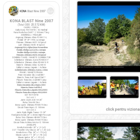
KONA BLAST Nine 2007
(Total ODO:
25.572 KM
)
CADRU / FURCA
Cadru Kona 7005 MTB / XC Hardtail
Furca Rockshox DART 2 100mm/T.key
ANGRENAJ / PEDALIER
Angrenaj Shimano Alivio FC-M411-L
Pedale VP VP-199A cu ratrape
Pinioane Shimano HG51 8-Speed
Lant Shimano HG50 8-Speed
Angrenaj FSA Alpha Drive Powerdrive
Pedale Wellgo LU-C27G / ratrape
Pedale Wellgo LU-926 / ratrape
Pinioane Shimano HG40 8-Speed
SCHIMBATOARE / MANETE SCHIMBATOR
Schimbator Shimano Acera FD-M330 F
Schimbator Shimano Alivio RD-M410 R
Manete Shimano Alivio SL-M410
Cabluri si camasi Jagwire / Ashima
Schimbatoare Shimano Acera / Alivio
FRANE / MANETE FRANA
Frane mecanice disc Avid BB7
Manete frana Avid Speed Dial 7
Placute frana Disc Avid BB7/Juicy
Cabluri si camasi Jagwire / Ashima
Frane mecanice disc Hayes MX4
Manete frana Avid FR-5
Placute frana disc Jagwire MX2/MX4
Placute frana disc Hayes MX2/MX4
SET ROTI MTB
Set roti 1:
Jante ALEX ACE-18 26"
Butuc fata KK Disc
Butuc spate Shimano FH-M475 Disc
Discuri frana Hayes IS 160mm
click pentru viziona
Set roti 2:
Jante Ryde/Rigida Taurus-19 26"
Fond janta Kenda 26" x 20mm High Pressure
Butuc fata Shimano HB-M475 Disc
Butuc spate Shimano FH-M475 Disc
Discuri frana Ashima Airotor IS 160mm
ANVELOPE
Kenda Kontender 26" x 1.0 (x2)
CST Traveller City Classic 26" x 1.40 (x2)
Kenda Kross Plus 26" x 1.75 (x2)
Maxxis Larsen TT 26" x 1.90 (x2)
Maxxis Ignitor 26" x 1.95 (x2)
Maxxis Ignitor 26" x 2.35 (x1)