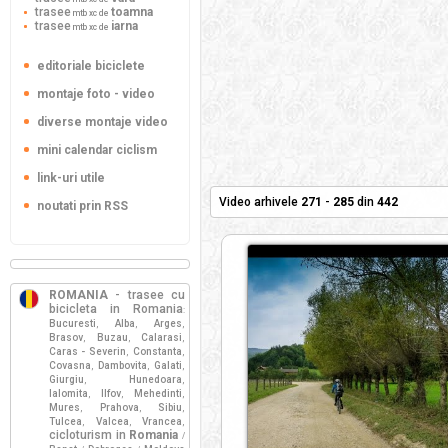
trasee
toamna
mtb xc de
trasee
iarna
mtb xc de
editoriale biciclete
montaje foto - video
diverse montaje video
mini calendar ciclism
link-uri utile
Video arhivele
271
-
285
din
442
noutati prin RSS
ROMANIA
- trasee cu
bicicleta in Romania
:
Bucuresti
Alba
Arges
,
,
,
Brasov
Buzau
Calarasi
,
,
,
Caras - Severin
Constanta
,
,
Covasna
Dambovita
Galati
,
,
,
Giurgiu
Hunedoara
,
,
Ialomita
Ilfov
Mehedinti
,
,
,
Mures
Prahova
Sibiu
,
,
,
Tulcea
Valcea
Vrancea
,
,
,
cicloturism in
Romania
/