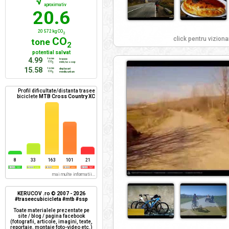
√
aproximativ
20.6
20 572 kg CO
2
click pentru viziona
CO
tone
2
potential salvat
4.99
tone
trasee
CO
mtb/xc + ssp
2
15.58
tone
deplasari
CO
mediu urban
2
Profil dificultate/distanta trasee
biciclete
MTB Cross Country XC
8
33
163
101
21
mai multe informatii...
KERUCOV .ro © 2007 - 2026
#traseecubicicleta #mtb #ssp
Toate materialele prezentate pe
site / blog / pagina facebook
(fotografii, articole, imagini, texte,
reportaje, montaje foto-video etc.)