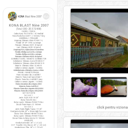
KONA BLAST Nine 2007
(Total ODO:
25.572 KM
)
CADRU / FURCA
Cadru Kona 7005 MTB / XC Hardtail
Furca Rockshox DART 2 100mm/T.key
ANGRENAJ / PEDALIER
Angrenaj Shimano Alivio FC-M411-L
Pedale VP VP-199A cu ratrape
Pinioane Shimano HG51 8-Speed
Lant Shimano HG50 8-Speed
Angrenaj FSA Alpha Drive Powerdrive
Pedale Wellgo LU-C27G / ratrape
Pedale Wellgo LU-926 / ratrape
Pinioane Shimano HG40 8-Speed
SCHIMBATOARE / MANETE SCHIMBATOR
Schimbator Shimano Acera FD-M330 F
Schimbator Shimano Alivio RD-M410 R
Manete Shimano Alivio SL-M410
Cabluri si camasi Jagwire / Ashima
Schimbatoare Shimano Acera / Alivio
FRANE / MANETE FRANA
Frane mecanice disc Avid BB7
Manete frana Avid Speed Dial 7
Placute frana Disc Avid BB7/Juicy
Cabluri si camasi Jagwire / Ashima
Frane mecanice disc Hayes MX4
Manete frana Avid FR-5
Placute frana disc Jagwire MX2/MX4
Placute frana disc Hayes MX2/MX4
SET ROTI MTB
Set roti 1:
Jante ALEX ACE-18 26"
Butuc fata KK Disc
Butuc spate Shimano FH-M475 Disc
Discuri frana Hayes IS 160mm
click pentru viziona
Set roti 2:
Jante Ryde/Rigida Taurus-19 26"
Fond janta Kenda 26" x 20mm High Pressure
Butuc fata Shimano HB-M475 Disc
Butuc spate Shimano FH-M475 Disc
Discuri frana Ashima Airotor IS 160mm
ANVELOPE
Kenda Kontender 26" x 1.0 (x2)
CST Traveller City Classic 26" x 1.40 (x2)
Kenda Kross Plus 26" x 1.75 (x2)