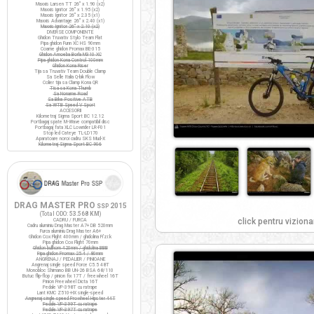
Maxxis Larsen TT 26" x 1.90 (x2)
Maxxis Ignitor 26" x 1.95 (x2)
Maxxis Ignitor 26" x 2.35 (x1)
Maxxis Advantage 26" x 2.40 (x1)
Maxxis Ignitor 26" x 2.10 (x2)
DIVERSE COMPONENTE
Ghidon Truvativ Stylo Team Flat
Pipa ghidon Funn XC HS 90mm
Coarne ghidon Promax BE-315
Ghidon Amoeba Borla M310 XC
Pipa ghidon Kona Control 100mm
Ghidon Kona Riser
Tija sa Truvativ Team Double Clamp
Sa Selle Italia Q-bik Flow
Colier tija sa Clamp Kona QR
Tisa sa Kona Thumb
Sa Noname Road
Sa Bike Positive ATB
Sa WTB Speed V Sport
ACCESORII
Kilometraj Sigma Sport BC 12.12
Portbagaj spate M-Wave compatibil disc
Portbagaj fata XLC Lowrider LR-F01
Stop led Cateye TL-LD170
Aparatoare noroi cadru SKS Mud-X
Kilometraj Sigma Sport BC 906
DRAG MASTER PRO
2015
SSP
(Total ODO:
53.568 KM
)
click pentru viziona
CADRU / FURCA
Cadru aluminiu Drag Master A7+ DB 520mm
Furca aluminiu Drag Master A6+
Ghidon Cox Flight 400mm / ghidolina Fi'zi:k
Pipa ghidon Cox Flight 70mm
Ghidon bullhorn 420mm / ghidolina BBB
Pipa ghidon Promax 25.4 / 80mm
ANGRENAJ / PEDALIER / PINIOANE
Angrenaj single speed Force C5.5 48T
Monobloc Shimano BB UN-26 BSA 68/110
Butuc flip-flop / pinion fix 17T / freewheel 16T
Pinion Freewheel Dicta 16T
Pedale VP-398T cu ratrape
Lant KMC Z510-HX single-speed
Angrenaj single speed Prowheel Hipster 44T
Pedale VP-399T cu ratrape
Pedale VP-397T cu ratrape