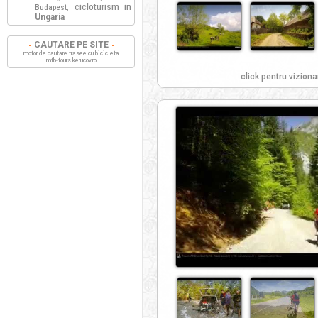
cicloturism in
Budapest
,
Ungaria
CAUTARE PE SITE
motor de cautare trasee cu bicicleta
mtb-tours.kerucov.ro
click pentru viziona