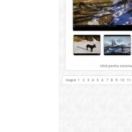
click pentru viziona
inapoi
1
2
3
4
5
6
7
8
9
10
11