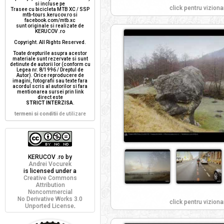
si incluse pe
click pentru viziona
Trasee cu bicicleta MTB XC / SSP
mtb-tours.kerucov.ro si
facebook.com/mtb.xc
sunt originale si realizate de
KERUCOV .ro
Copyright. All Rights Reserved.
Toate drepturile asupra acestor
materiale sunt rezervate si sunt
detinute de autorii lor (conform cu
Legea nr. 8/1996 / Dreptul de
Autor). Orice reproducere de
imagini, fotografii sau texte fara
acordul scris al autorilor si fara
mentionarea sursei prin link
direct este
STRICT INTERZISA
.
termeni si conditii
de utilizare
KERUCOV .ro
by
Andrei Vocurek
is licensed under a
Creative Commons
Attribution
Noncommercial
No Derivative Works 3.0
click pentru viziona
Unported License
.