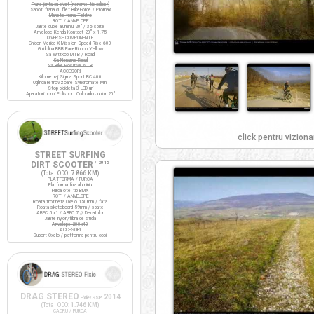
Frane janta cu pivot (noname, tip caliper)
Saboti frana cu filet BikeForce / Promax
Manete frana Tektro
ROTI / ANVELOPE
Jante duble aluminiu 20" / 36 spite
Anvelope Kenda Kontact 20" x 1.75
DIVERSE COMPONENTE
Ghidon Merida X-Mission Speed Rise 600
Ghidolina BBB RaceRibbon Yellow
Sa Wittkop MTB / Road
Sa Noname Road
Sa Bike Positive ATB
ACCESORII
Kilometraj Sigma Sport BC 400
Oglinda retrovizoare Syncromate Mini
Stop bicicleta 3 LED-uri
Aparatori noroi Polisport Colorado Junior 20"
click pentru viziona
STREET SURFING
DIRT SCOOTER
/ 2016
(Total ODO:
7.866 KM
)
PLATFORMA / FURCA
Platforma fixa aluminiu
Furca otel tip BMX
ROTI / ANVELOPE
Roata trotineta Oxelo 150mm / fata
Roata skateboard 59mm / spate
ABEC 5 x1 / ABEC 7 // Decathlon
Jante nylon/fibra de sticla
Anvelope 200x40
ACCESORII
Suport Oxelo / platforma pentru copil
DRAG STEREO
2014
Fixie/SSP
(Total ODO:
1.746 KM
)
CADRU / FURCA