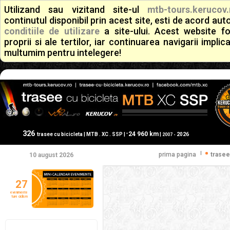
Utilizand sau vizitand site-ul
mtb-tours.kerucov.
continutul disponibil prin acest site, esti de acord a
conditiile de utilizare
a site-ului. Acest website f
proprii si ale tertilor, iar continuarea navigarii implic
multumim pentru intelegere!
326
24 960 km
+
trasee cu bicicleta | MTB . XC . SSP |
|
2026
2007 -
|
prima pagina
trasee
10 august 2026
27
evenimente
ture ciclism