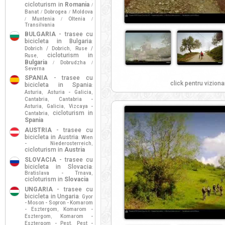
cicloturism in
Romania
/
Banat
Dobrogea
Moldova
/
/
Muntenia
Oltenia
/
/
/
Transilvania
BULGARIA
- trasee cu
bicicleta in Bulgaria
:
Dobrich / Dobrich
Ruse /
,
cicloturism in
Ruse
,
Bulgaria
Dobrudzha
/
/
Severna
SPANIA
- trasee cu
click pentru viziona
bicicleta in Spania
:
Asturia
Asturia - Galicia
,
,
Cantabria
Cantabria -
,
Asturia
Galicia
Vizcaya -
,
,
cicloturism in
Cantabria
,
Spania
AUSTRIA
- trasee cu
bicicleta in Austria
Wien
:
- Niederosterreich
,
cicloturism in
Austria
SLOVACIA
- trasee cu
bicicleta in Slovacia
:
Bratislava - Trnava
,
cicloturism in
Slovacia
UNGARIA
- trasee cu
bicicleta in Ungaria
Gyor
:
- Moson - Sopron - Komarom
- Esztergom
Komarom -
,
Esztergom
Komarom -
,
Esztergom - Pest
Pest -
,