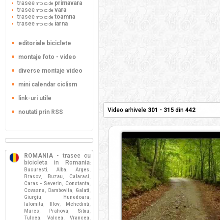
trasee
primavara
mtb xc de
trasee
vara
mtb xc de
trasee
toamna
mtb xc de
trasee
iarna
mtb xc de
editoriale biciclete
montaje foto - video
diverse montaje video
mini calendar ciclism
link-uri utile
Video arhivele
301
-
315
din
442
noutati prin RSS
ROMANIA
- trasee cu
bicicleta in Romania
:
Bucuresti
Alba
Arges
,
,
,
Brasov
Buzau
Calarasi
,
,
,
Caras - Severin
Constanta
,
,
Covasna
Dambovita
Galati
,
,
,
Giurgiu
Hunedoara
,
,
Ialomita
Ilfov
Mehedinti
,
,
,
Mures
Prahova
Sibiu
,
,
,
Tulcea
Valcea
Vrancea
,
,
,