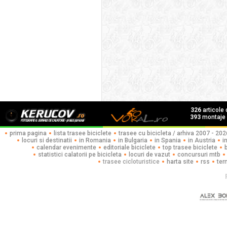
326
articole
393
montaje f
prima pagina
lista trasee biciclete
trasee cu bicicleta / arhiva 2007 - 202
locuri si destinatii
in Romania
in Bulgaria
in Spania
in Austria
i
calendar evenimente
editoriale biciclete
top trasee biciclete
statistici calatorii pe bicicleta
locuri de vazut
concursuri mtb
trasee cicloturistice
harta site
rss
ter