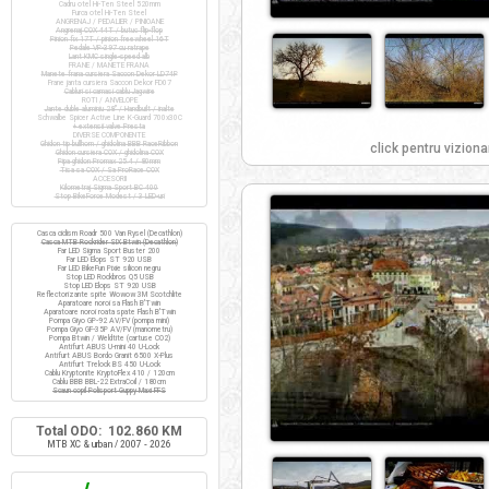
Cadru otel Hi-Ten Steel 520mm
Furca otel Hi-Ten Steel
ANGRENAJ / PEDALIER / PINIOANE
Angrenaj COX 44T / butuc flip-flop
Pinion fix 17T / pinion freewheel 16T
Pedale VP-397 cu ratrape
Lant KMC single-speed alb
FRANE / MANETE FRANA
Manete frana cursiera Saccon Dekor LD74P
Frane janta cursiera Saccon Dekor FD07
Cabluri si camasi cablu Jagwire
ROTI / ANVELOPE
Jante duble aluminiu 28" / Handbuilt / inalte
Schwalbe Spicer Active Line K-Guard 700x30C
+ extensii valve Presta
DIVERSE COMPONENTE
Ghidon tip bullhorn / ghidolina BBB RaceRibbon
click pentru viziona
Ghidon cursiera COX / ghidolina COX
Pipa ghidon Promax 25.4 / 80mm
Tisa sa COX / Sa ProRace COX
ACCESORII
Kilometraj Sigma Sport BC 400
Stop BikeForce Modest / 3 LED-uri
Casca ciclism Roadr 500 Van Rysel (Decathlon)
Casca MTB Rockrider SIX Btwin (Decathlon)
Far LED Sigma Sport Buster 200
Far LED Elops ST 920 USB
Far LED BikeFun Pixie silicon negru
Stop LED Rockbros Q5 USB
Stop LED Elops ST 920 USB
Reflectorizante spite Wowow 3M Scotchlite
Aparatoare noroi sa Flash B'Twin
Aparatoare noroi roata spate Flash B'Twin
Pompa Giyo GP-92 AV/FV (pompa mini)
Pompa Giyo GF-35P AV/FV (manometru)
Pompa Btwin / Weldtite (cartuse CO2)
Antifurt ABUS U-mini 40 U-Lock
Antifurt ABUS Bordo Granit 6500 X-Plus
Antifurt Trelock BS 450 U-Lock
Cablu Kryptonite KryptoFlex 410 / 120cm
Cablu BBB BBL-22 ExtraCoil / 180cm
Scaun copil Polisport Guppy Maxi FFS
Total ODO: 102.860 KM
MTB XC & urban / 2007 - 2026