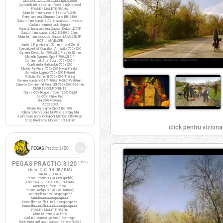
Lant KMC Z410 Ventura single-speed
(optional) Intinzator lant Force single-speed
FRANE / MANETE FRANA
Manete frana cursiera Tektro RL340
Frane cursiera Shimano Claris BR-2400
Saboti frana cursiera Ashima
ARS72CR-M-HU-AL
Cabluri si camasi cablu Jagwire
Manete frana cursiera Saccon Dekor LD77P
Saboti frana cursiera XLC BS-R05 55mm
Manete frana ciclocros Saccon LRA329D4P
ROTI / ANVELOPE
Jante 28" profil inalt 50mm / fond Zefal
Specialized All Condition Armadillo 700x23C
Camere Decathlon 700x23C Presta 80mm
Michelin Dynamic Sport 700x23C *
Continental Ultra Sport 700x23C *
Continental Gatorskin 700x23C
Maxxis Re-Fuse 700x23C Nylon Breaker
Schwalbe Lugano 700x23C K-Guard
Vittoria Zaffiro III 700x23C Training
Camere cursiera CST 700x19-23C FV 60mm
Camere Continental Race 28 700x23C S60mm
DIVERSE COMPONENTE
Tija sa COX Rogue / Colier COX X-light
Sa COX Strike Pro
Sa COX ProRace
ACCESORII
Kilometraj Sigma Sport BC 906
Oglinda retrovizoare M-Wave 3D Spy Mini
Aparatoare noroi Polisport Michigan City/Road
Stop BikeForce Modest / 3 LED-uri
click pentru viziona
PEGAS PRACTIC 3120
/ 1992
(Total ODO:
14.082 KM
)
CADRU / FURCA
Pegas Practic 3120 Mixt (pliabila)
ANGRENAJ / PEDALIER / PINIOANE
Angrenaj si foaie Pegas
Pedale Wellgo LU-207 (cu ratrape)
Lant bicicleta KMC single-speed
Lant bicicleta single-speed
Pinion liber pe filet 16T / single speed
Pinion liber pe filet 18T / single speed
FRANE / MANETE FRANA
Manete frana Avid FR-5
Cabluri si camasi Jagwire / Bontrager
Frane janta dual pivot Saccon Sencro FN335