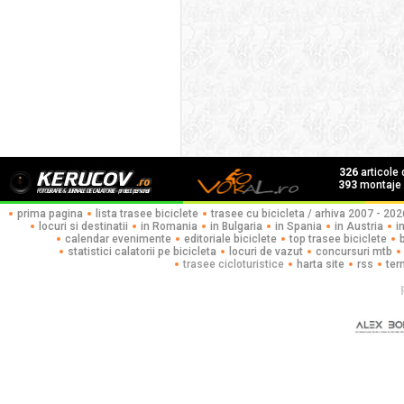
326
articole
393
montaje f
prima pagina
lista trasee biciclete
trasee cu bicicleta / arhiva 2007 - 202
locuri si destinatii
in Romania
in Bulgaria
in Spania
in Austria
i
calendar evenimente
editoriale biciclete
top trasee biciclete
statistici calatorii pe bicicleta
locuri de vazut
concursuri mtb
trasee cicloturistice
harta site
rss
ter