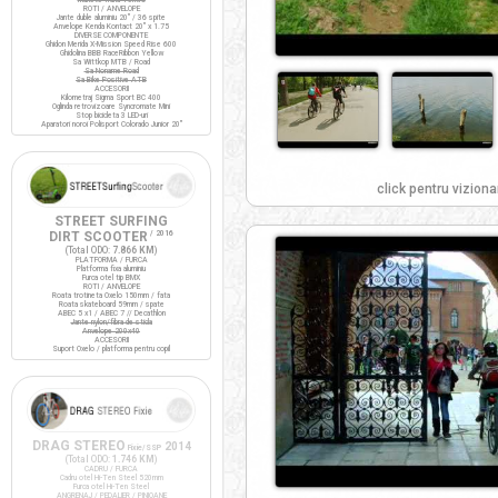
ROTI / ANVELOPE
Jante duble aluminiu 20" / 36 spite
Anvelope Kenda Kontact 20" x 1.75
DIVERSE COMPONENTE
Ghidon Merida X-Mission Speed Rise 600
Ghidolina BBB RaceRibbon Yellow
Sa Wittkop MTB / Road
Sa Noname Road
Sa Bike Positive ATB
ACCESORII
Kilometraj Sigma Sport BC 400
Oglinda retrovizoare Syncromate Mini
Stop bicicleta 3 LED-uri
Aparatori noroi Polisport Colorado Junior 20"
click pentru viziona
STREET SURFING
DIRT SCOOTER
/ 2016
(Total ODO:
7.866 KM
)
PLATFORMA / FURCA
Platforma fixa aluminiu
Furca otel tip BMX
ROTI / ANVELOPE
Roata trotineta Oxelo 150mm / fata
Roata skateboard 59mm / spate
ABEC 5 x1 / ABEC 7 // Decathlon
Jante nylon/fibra de sticla
Anvelope 200x40
ACCESORII
Suport Oxelo / platforma pentru copil
DRAG STEREO
2014
Fixie/SSP
(Total ODO:
1.746 KM
)
CADRU / FURCA
Cadru otel Hi-Ten Steel 520mm
Furca otel Hi-Ten Steel
ANGRENAJ / PEDALIER / PINIOANE