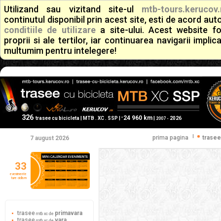
Utilizand sau vizitand site-ul
mtb-tours.kerucov.
continutul disponibil prin acest site, esti de acord a
conditiile de utilizare
a site-ului. Acest website f
proprii si ale tertilor, iar continuarea navigarii implic
multumim pentru intelegere!
326
24 960 km
+
trasee cu bicicleta | MTB . XC . SSP |
|
2026
2007 -
|
prima pagina
trasee
7 august 2026
33
evenimente
ture ciclism
trasee
primavara
mtb xc de
trasee
vara
mtb xc de