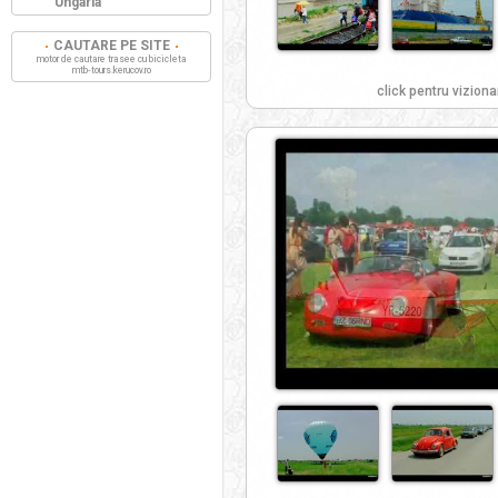
Ungaria
CAUTARE PE SITE
motor de cautare trasee cu bicicleta
mtb-tours.kerucov.ro
click pentru viziona