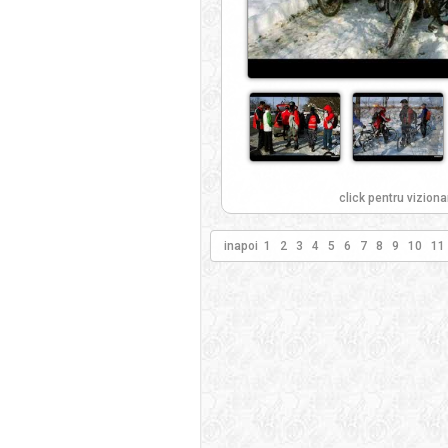
click pentru viziona
inapoi
1
2
3
4
5
6
7
8
9
10
11