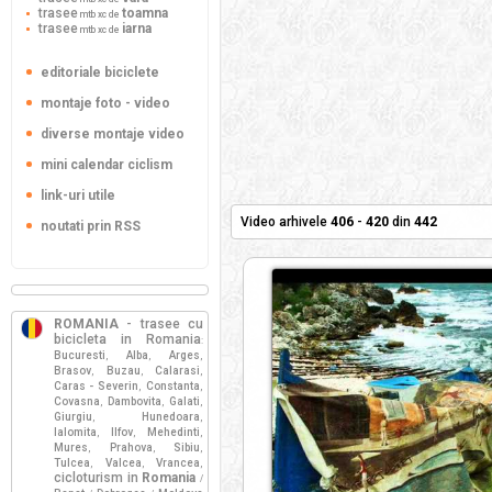
trasee
toamna
mtb xc de
trasee
iarna
mtb xc de
editoriale biciclete
montaje foto - video
diverse montaje video
mini calendar ciclism
link-uri utile
Video arhivele
406
-
420
din
442
noutati prin RSS
ROMANIA
- trasee cu
bicicleta in Romania
:
Bucuresti
Alba
Arges
,
,
,
Brasov
Buzau
Calarasi
,
,
,
Caras - Severin
Constanta
,
,
Covasna
Dambovita
Galati
,
,
,
Giurgiu
Hunedoara
,
,
Ialomita
Ilfov
Mehedinti
,
,
,
Mures
Prahova
Sibiu
,
,
,
Tulcea
Valcea
Vrancea
,
,
,
cicloturism in
Romania
/