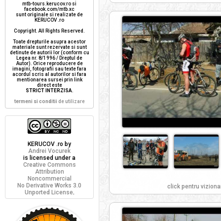
mtb-tours.kerucov.ro si
facebook.com/mtb.xc
sunt originale si realizate de
KERUCOV .ro
Copyright. All Rights Reserved.
Toate drepturile asupra acestor
materiale sunt rezervate si sunt
detinute de autorii lor (conform cu
Legea nr. 8/1996 / Dreptul de
Autor). Orice reproducere de
imagini, fotografii sau texte fara
acordul scris al autorilor si fara
mentionarea sursei prin link
direct este
STRICT INTERZISA
.
termeni si conditii
de utilizare
KERUCOV .ro
by
Andrei Vocurek
is licensed under a
Creative Commons
Attribution
Noncommercial
No Derivative Works 3.0
click pentru viziona
Unported License
.