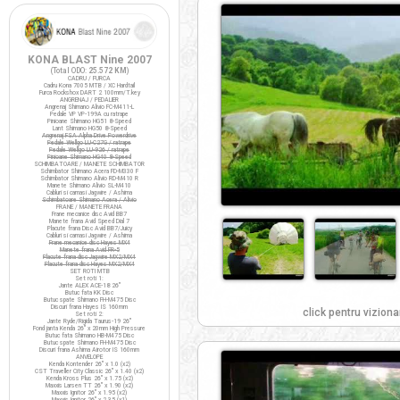
KONA BLAST Nine 2007
(Total ODO:
25.572 KM
)
CADRU / FURCA
Cadru Kona 7005 MTB / XC Hardtail
Furca Rockshox DART 2 100mm/T.key
ANGRENAJ / PEDALIER
Angrenaj Shimano Alivio FC-M411-L
Pedale VP VP-199A cu ratrape
Pinioane Shimano HG51 8-Speed
Lant Shimano HG50 8-Speed
Angrenaj FSA Alpha Drive Powerdrive
Pedale Wellgo LU-C27G / ratrape
Pedale Wellgo LU-926 / ratrape
Pinioane Shimano HG40 8-Speed
SCHIMBATOARE / MANETE SCHIMBATOR
Schimbator Shimano Acera FD-M330 F
Schimbator Shimano Alivio RD-M410 R
Manete Shimano Alivio SL-M410
Cabluri si camasi Jagwire / Ashima
Schimbatoare Shimano Acera / Alivio
FRANE / MANETE FRANA
Frane mecanice disc Avid BB7
Manete frana Avid Speed Dial 7
Placute frana Disc Avid BB7/Juicy
Cabluri si camasi Jagwire / Ashima
Frane mecanice disc Hayes MX4
Manete frana Avid FR-5
Placute frana disc Jagwire MX2/MX4
Placute frana disc Hayes MX2/MX4
SET ROTI MTB
Set roti 1:
Jante ALEX ACE-18 26"
Butuc fata KK Disc
Butuc spate Shimano FH-M475 Disc
Discuri frana Hayes IS 160mm
click pentru viziona
Set roti 2:
Jante Ryde/Rigida Taurus-19 26"
Fond janta Kenda 26" x 20mm High Pressure
Butuc fata Shimano HB-M475 Disc
Butuc spate Shimano FH-M475 Disc
Discuri frana Ashima Airotor IS 160mm
ANVELOPE
Kenda Kontender 26" x 1.0 (x2)
CST Traveller City Classic 26" x 1.40 (x2)
Kenda Kross Plus 26" x 1.75 (x2)
Maxxis Larsen TT 26" x 1.90 (x2)
Maxxis Ignitor 26" x 1.95 (x2)
Maxxis Ignitor 26" x 2.35 (x1)