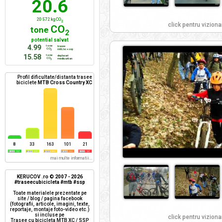
20.6
20 572 kg CO
2
click pentru viziona
CO
tone
2
potential salvat
4.99
tone
trasee
CO
mtb/xc + ssp
2
15.58
tone
deplasari
CO
mediu urban
2
Profil dificultate/distanta trasee
biciclete
MTB Cross Country XC
8
33
163
101
21
mai multe informatii...
KERUCOV .ro © 2007 - 2026
#traseecubicicleta #mtb #ssp
Toate materialele prezentate pe
site / blog / pagina facebook
(fotografii, articole, imagini, texte,
reportaje, montaje foto-video etc.)
si incluse pe
click pentru viziona
Trasee cu bicicleta MTB XC / SSP