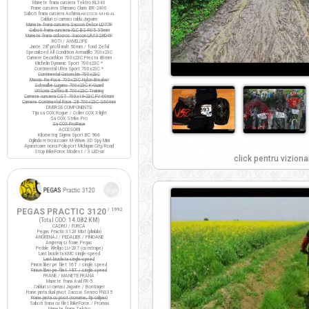
Manete frana cursiera Tektro RL340
Frane cursiera Shimano Claris BR-2400
Saboti frana cursiera Ashima
ARS72CR-M-HU-AL
Cabluri si camasi cablu Jagwire
Manete frana cursiera Saccon Dekor LD77P
Saboti frana cursiera XLC BS-R05 55mm
Manete frana ciclocros Saccon LRA329D4P
ROTI / ANVELOPE
Jante 28" profil inalt 50mm / fond Zefal
Specialized All Condition Armadillo 700x23C
Camere Decathlon 700x23C Presta 80mm
Michelin Dynamic Sport 700x23C *
Continental Ultra Sport 700x23C *
Continental Gatorskin 700x23C
Maxxis Re-Fuse 700x23C Nylon Breaker
Schwalbe Lugano 700x23C K-Guard
Vittoria Zaffiro III 700x23C Training
Camere cursiera CST 700x19-23C FV 60mm
Camere Continental Race 28 700x23C S60mm
DIVERSE COMPONENTE
Tija sa COX Rogue / Colier COX X-light
Sa COX Strike Pro
Sa COX ProRace
ACCESORII
Kilometraj Sigma Sport BC 906
Oglinda retrovizoare M-Wave 3D Spy Mini
Aparatoare noroi Polisport Michigan City/Road
Stop BikeForce Modest / 3 LED-uri
click pentru viziona
PEGAS PRACTIC 3120
/ 1992
(Total ODO:
14.082 KM
)
CADRU / FURCA
Pegas Practic 3120 Mixt (pliabila)
ANGRENAJ / PEDALIER / PINIOANE
Angrenaj si foaie Pegas
Pedale Wellgo LU-207 (cu ratrape)
Lant bicicleta KMC single-speed
Lant bicicleta single-speed
Pinion liber pe filet 16T / single speed
Pinion liber pe filet 18T / single speed
FRANE / MANETE FRANA
Manete frana Avid FR-5
Cabluri si camasi Jagwire / Bontrager
Frane janta dual pivot Saccon Sencro FN335
Frane janta cu pivot (noname, tip caliper)
Saboti frana cu filet BikeForce / Promax
Manete frana Tektro