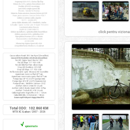
Angrenaj COX 44T / butuc flip-flop
Pinion fix 17T / pinion freewheel 16T
Pedale VP-397 cu ratrape
Lant KMC single-speed alb
FRANE / MANETE FRANA
Manete frana cursiera Saccon Dekor LD74P
Frane janta cursiera Saccon Dekor FD07
Cabluri si camasi cablu Jagwire
ROTI / ANVELOPE
Jante duble aluminiu 28" / Handbuilt / inalte
Schwalbe Spicer Active Line K-Guard 700x30C
+ extensii valve Presta
DIVERSE COMPONENTE
click pentru viziona
Ghidon tip bullhorn / ghidolina BBB RaceRibbon
Ghidon cursiera COX / ghidolina COX
Pipa ghidon Promax 25.4 / 80mm
Tisa sa COX / Sa ProRace COX
ACCESORII
Kilometraj Sigma Sport BC 400
Stop BikeForce Modest / 3 LED-uri
Casca ciclism Roadr 500 Van Rysel (Decathlon)
Casca MTB Rockrider SIX Btwin (Decathlon)
Far LED Sigma Sport Buster 200
Far LED Elops ST 920 USB
Far LED BikeFun Pixie silicon negru
Stop LED Rockbros Q5 USB
Stop LED Elops ST 920 USB
Reflectorizante spite Wowow 3M Scotchlite
Aparatoare noroi sa Flash B'Twin
Aparatoare noroi roata spate Flash B'Twin
Pompa Giyo GP-92 AV/FV (pompa mini)
Pompa Giyo GF-35P AV/FV (manometru)
Pompa Btwin / Weldtite (cartuse CO2)
Antifurt ABUS U-mini 40 U-Lock
Antifurt ABUS Bordo Granit 6500 X-Plus
Antifurt Trelock BS 450 U-Lock
Cablu Kryptonite KryptoFlex 410 / 120cm
Cablu BBB BBL-22 ExtraCoil / 180cm
Scaun copil Polisport Guppy Maxi FFS
Total ODO: 102.860 KM
MTB XC & urban / 2007 - 2026
√
aproximativ