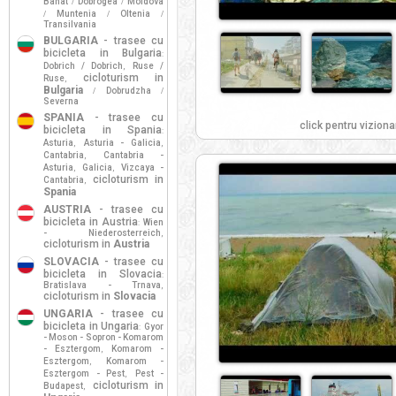
Banat
Dobrogea
Moldova
/
/
Muntenia
Oltenia
/
/
/
Transilvania
BULGARIA
- trasee cu
bicicleta in Bulgaria
:
Dobrich / Dobrich
Ruse /
,
cicloturism in
Ruse
,
Bulgaria
Dobrudzha
/
/
Severna
SPANIA
- trasee cu
click pentru viziona
bicicleta in Spania
:
Asturia
Asturia - Galicia
,
,
Cantabria
Cantabria -
,
Asturia
Galicia
Vizcaya -
,
,
cicloturism in
Cantabria
,
Spania
AUSTRIA
- trasee cu
bicicleta in Austria
Wien
:
- Niederosterreich
,
cicloturism in
Austria
SLOVACIA
- trasee cu
bicicleta in Slovacia
:
Bratislava - Trnava
,
cicloturism in
Slovacia
UNGARIA
- trasee cu
bicicleta in Ungaria
Gyor
:
- Moson - Sopron - Komarom
- Esztergom
Komarom -
,
Esztergom
Komarom -
,
Esztergom - Pest
Pest -
,
cicloturism in
Budapest
,