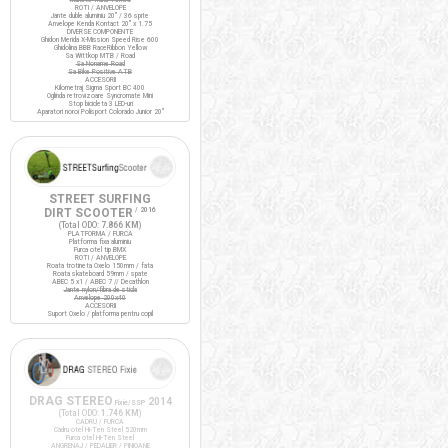
ROTI / ANVELOPE
Jante duble aluminiu 20" / 36 spite
Anvelope Kenda Kontact 20" x 1.75
DIVERSE COMPONENTE
Ghidon Merida X-Mission Speed Rise 600
Ghidolina BBB RaceRibbon Yellow
Sa Wittkop MTB / Road
Sa Noname Road
Sa Bike Positive ATB
ACCESORII
Kilometraj Sigma Sport BC 400
Oglinda retrovizoare Syncromate Mini
Stop bicicleta 3 LED-uri
Aparatori noroi Polisport Colorado Junior 20"
STREET SURFING
DIRT SCOOTER
/ 2016
(Total ODO:
7.866 KM
)
PLATFORMA / FURCA
Platforma fixa aluminiu
Furca otel tip BMX
ROTI / ANVELOPE
Roata trotineta Oxelo 150mm / fata
Roata skateboard 59mm / spate
ABEC 5 x1 / ABEC 7 // Decathlon
Jante nylon/fibra de sticla
Anvelope 200x40
ACCESORII
Suport Oxelo / platforma pentru copil
DRAG STEREO
2014
Fixie/SSP
(Total ODO:
1.746 KM
)
CADRU / FURCA
Cadru otel Hi-Ten Steel 520mm
Furca otel Hi-Ten Steel
ANGRENAJ / PEDALIER / PINIOANE