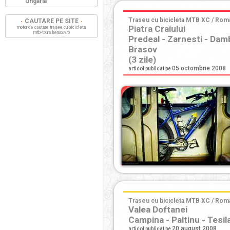
Ungaria
Traseu cu bicicleta MTB XC / Roma
CAUTARE PE SITE
Piatra Craiului
motor de cautare trasee cu bicicleta
mtb-tours.kerucov.ro
Predeal - Zarnesti - Dam
Brasov
(3 zile)
05 octombrie 2008
articol publicat pe
Traseu cu bicicleta MTB XC / Roman
Valea Doftanei
Campina - Paltinu - Tesila
20 august 2008
articol publicat pe