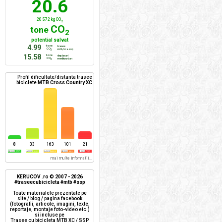
20.6
20 572 kg CO
2
CO
tone
2
potential salvat
4.99
tone
trasee
CO
mtb/xc + ssp
2
15.58
tone
deplasari
CO
mediu urban
2
Profil dificultate/distanta trasee
biciclete
MTB Cross Country XC
8
33
163
101
21
mai multe informatii...
KERUCOV .ro © 2007 - 2026
#traseecubicicleta #mtb #ssp
Toate materialele prezentate pe
site / blog / pagina facebook
(fotografii, articole, imagini, texte,
reportaje, montaje foto-video etc.)
si incluse pe
Trasee cu bicicleta MTB XC / SSP