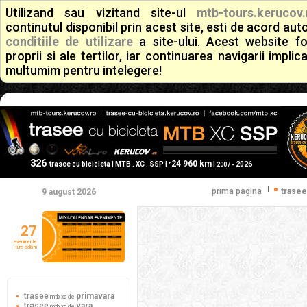
Utilizand sau vizitand site-ul
mtb-tours.kerucov.
continutul disponibil prin acest site, esti de acord a
conditiile de utilizare
a site-ului. Acest website f
proprii si ale tertilor, iar continuarea navigarii implic
multumim pentru intelegere!
326
24 960 km
+
trasee cu bicicleta | MTB . XC . SSP |
|
2026
2007 -
|
prima pagina
trasee
9 august 2026
27
evenimente
ture ciclism
trasee
primavara
mtb xc de
trasee
vara
mtb xc de