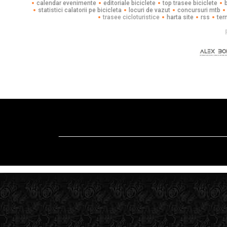
calendar evenimente
editoriale biciclete
top trasee biciclete
statistici calatorii pe bicicleta
locuri de vazut
concursuri mtb
trasee cicloturistice
harta site
rss
ter