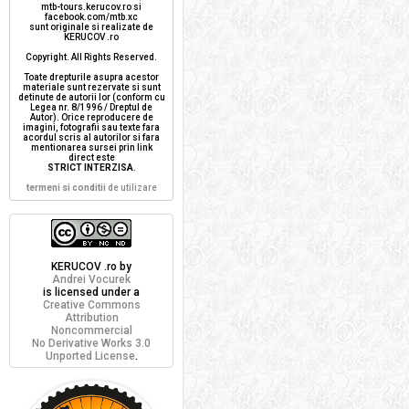
mtb-tours.kerucov.ro si
facebook.com/mtb.xc
sunt originale si realizate de
KERUCOV .ro
Copyright. All Rights Reserved.
Toate drepturile asupra acestor
materiale sunt rezervate si sunt
detinute de autorii lor (conform cu
Legea nr. 8/1996 / Dreptul de
Autor). Orice reproducere de
imagini, fotografii sau texte fara
acordul scris al autorilor si fara
mentionarea sursei prin link
direct este
STRICT INTERZISA
.
termeni si conditii
de utilizare
KERUCOV .ro
by
Andrei Vocurek
is licensed under a
Creative Commons
Attribution
Noncommercial
No Derivative Works 3.0
Unported License
.