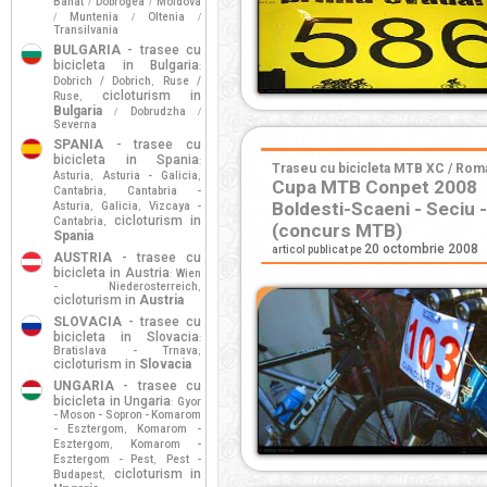
Banat
Dobrogea
Moldova
/
/
Muntenia
Oltenia
/
/
/
Transilvania
BULGARIA
- trasee cu
bicicleta in Bulgaria
:
Dobrich / Dobrich
Ruse /
,
cicloturism in
Ruse
,
Bulgaria
Dobrudzha
/
/
Severna
SPANIA
- trasee cu
bicicleta in Spania
:
Traseu cu bicicleta MTB XC / Roman
Asturia
Asturia - Galicia
,
,
Cupa MTB Conpet 2008
Cantabria
Cantabria -
,
Boldesti-Scaeni - Seciu 
Asturia
Galicia
Vizcaya -
,
,
cicloturism in
Cantabria
,
(concurs MTB)
Spania
20 octombrie 2008
articol publicat pe
AUSTRIA
- trasee cu
bicicleta in Austria
Wien
:
- Niederosterreich
,
cicloturism in
Austria
SLOVACIA
- trasee cu
bicicleta in Slovacia
:
Bratislava - Trnava
,
cicloturism in
Slovacia
UNGARIA
- trasee cu
bicicleta in Ungaria
Gyor
:
- Moson - Sopron - Komarom
- Esztergom
Komarom -
,
Esztergom
Komarom -
,
Esztergom - Pest
Pest -
,
cicloturism in
Budapest
,