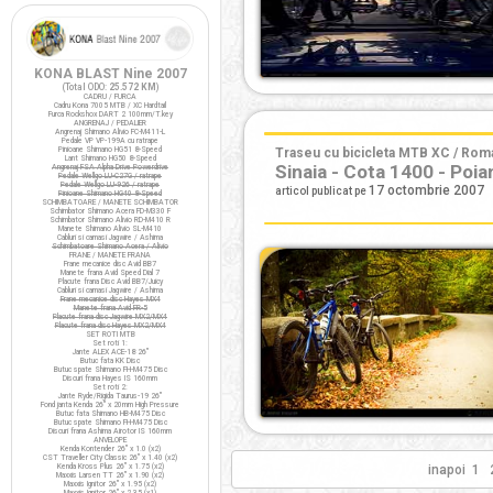
KONA BLAST Nine 2007
(Total ODO:
25.572 KM
)
CADRU / FURCA
Cadru Kona 7005 MTB / XC Hardtail
Furca Rockshox DART 2 100mm/T.key
ANGRENAJ / PEDALIER
Angrenaj Shimano Alivio FC-M411-L
Pedale VP VP-199A cu ratrape
Pinioane Shimano HG51 8-Speed
Traseu cu bicicleta MTB XC / Roman
Lant Shimano HG50 8-Speed
Sinaia - Cota 1400 - Poia
Angrenaj FSA Alpha Drive Powerdrive
Pedale Wellgo LU-C27G / ratrape
Pedale Wellgo LU-926 / ratrape
17 octombrie 2007
articol publicat pe
Pinioane Shimano HG40 8-Speed
SCHIMBATOARE / MANETE SCHIMBATOR
Schimbator Shimano Acera FD-M330 F
Schimbator Shimano Alivio RD-M410 R
Manete Shimano Alivio SL-M410
Cabluri si camasi Jagwire / Ashima
Schimbatoare Shimano Acera / Alivio
FRANE / MANETE FRANA
Frane mecanice disc Avid BB7
Manete frana Avid Speed Dial 7
Placute frana Disc Avid BB7/Juicy
Cabluri si camasi Jagwire / Ashima
Frane mecanice disc Hayes MX4
Manete frana Avid FR-5
Placute frana disc Jagwire MX2/MX4
Placute frana disc Hayes MX2/MX4
SET ROTI MTB
Set roti 1:
Jante ALEX ACE-18 26"
Butuc fata KK Disc
Butuc spate Shimano FH-M475 Disc
Discuri frana Hayes IS 160mm
Set roti 2:
Jante Ryde/Rigida Taurus-19 26"
Fond janta Kenda 26" x 20mm High Pressure
Butuc fata Shimano HB-M475 Disc
Butuc spate Shimano FH-M475 Disc
Discuri frana Ashima Airotor IS 160mm
ANVELOPE
Kenda Kontender 26" x 1.0 (x2)
CST Traveller City Classic 26" x 1.40 (x2)
Kenda Kross Plus 26" x 1.75 (x2)
inapoi
1
Maxxis Larsen TT 26" x 1.90 (x2)
Maxxis Ignitor 26" x 1.95 (x2)
Maxxis Ignitor 26" x 2.35 (x1)