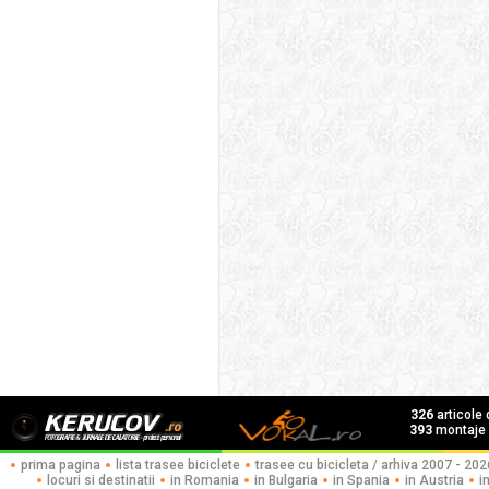
326
articole
393
montaje f
prima pagina
lista trasee biciclete
trasee cu bicicleta / arhiva 2007 - 202
locuri si destinatii
in Romania
in Bulgaria
in Spania
in Austria
i