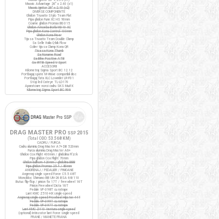
Maxxis Advantage 26" x 2.40 (x1)
Maxxis Ignitor 26" x 2.10 (x2)
DIVERSE COMPONENTE
Ghidon Truvativ Stylo Team Flat
Pipa ghidon Funn XC HS 90mm
Coarne ghidon Promax BE-315
Ghidon Amoeba Borla M310 XC
Pipa ghidon Kona Control 100mm
Ghidon Kona Riser
Tija sa Truvativ Team Double Clamp
Sa Selle Italia Q-bik Flow
Colier tija sa Clamp Kona QR
Tisa sa Kona Thumb
Sa Noname Road
Sa Bike Positive ATB
Sa WTB Speed V Sport
ACCESORII
Kilometraj Sigma Sport BC 12.12
Portbagaj spate M-Wave compatibil disc
Portbagaj fata XLC Lowrider LR-F01
Stop led Cateye TL-LD170
Aparatoare noroi cadru SKS Mud-X
Kilometraj Sigma Sport BC 906
DRAG MASTER PRO
2015
SSP
(Total ODO:
53.568 KM
)
CADRU / FURCA
Cadru aluminiu Drag Master A7+ DB 520mm
Furca aluminiu Drag Master A6+
Ghidon Cox Flight 400mm / ghidolina Fi'zi:k
Pipa ghidon Cox Flight 70mm
Ghidon bullhorn 420mm / ghidolina BBB
Pipa ghidon Promax 25.4 / 80mm
ANGRENAJ / PEDALIER / PINIOANE
Angrenaj single speed Force C5.5 48T
Monobloc Shimano BB UN-26 BSA 68/110
Butuc flip-flop / pinion fix 17T / freewheel 16T
Pinion Freewheel Dicta 16T
Pedale VP-398T cu ratrape
Lant KMC Z510-HX single-speed
Angrenaj single speed Prowheel Hipster 44T
Pedale VP-399T cu ratrape
Pedale VP-397T cu ratrape
Lant KMC Z410 Ventura single-speed
(optional) Intinzator lant Force single-speed
FRANE / MANETE FRANA