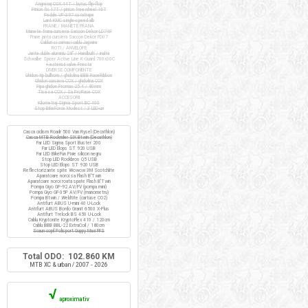
Angrenaj COX 44T / butuc flip-flop
Pinion fix 17T / pinion freewheel 16T
Pedale VP-397 cu ratrape
Lant KMC single-speed alb
FRANE / MANETE FRANA
Manete frana cursiera Saccon Dekor LD74P
Frane janta cursiera Saccon Dekor FD07
Cabluri si camasi cablu Jagwire
ROTI / ANVELOPE
Jante duble aluminiu 28" / Handbuilt / inalte
Schwalbe Spicer Active Line K-Guard 700x30C
+ extensii valve Presta
DIVERSE COMPONENTE
Ghidon tip bullhorn / ghidolina BBB RaceRibbon
Ghidon cursiera COX / ghidolina COX
Pipa ghidon Promax 25.4 / 80mm
Tisa sa COX / Sa ProRace COX
ACCESORII
Kilometraj Sigma Sport BC 400
Stop BikeForce Modest / 3 LED-uri
Casca ciclism Roadr 500 Van Rysel (Decathlon)
Casca MTB Rockrider SIX Btwin (Decathlon)
Far LED Sigma Sport Buster 200
Far LED Elops ST 920 USB
Far LED BikeFun Pixie silicon negru
Stop LED Rockbros Q5 USB
Stop LED Elops ST 920 USB
Reflectorizante spite Wowow 3M Scotchlite
Aparatoare noroi sa Flash B'Twin
Aparatoare noroi roata spate Flash B'Twin
Pompa Giyo GP-92 AV/FV (pompa mini)
Pompa Giyo GF-35P AV/FV (manometru)
Pompa Btwin / Weldtite (cartuse CO2)
Antifurt ABUS U-mini 40 U-Lock
Antifurt ABUS Bordo Granit 6500 X-Plus
Antifurt Trelock BS 450 U-Lock
Cablu Kryptonite KryptoFlex 410 / 120cm
Cablu BBB BBL-22 ExtraCoil / 180cm
Scaun copil Polisport Guppy Maxi FFS
Total ODO: 102.860 KM
MTB XC & urban / 2007 - 2026
√
aproximativ