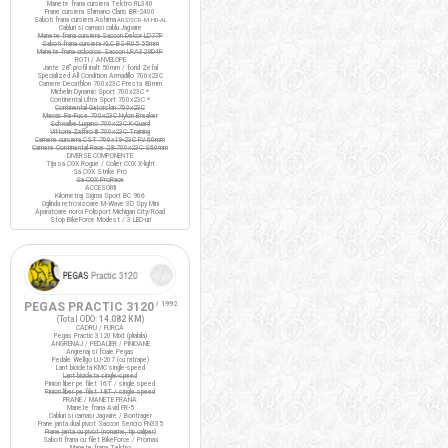
Manete frana cursiera Tektro RL340
Frane cursiera Shimano Claris BR-2400
Saboti frana cursiera Ashima
ARS72CR-M-HU-AL
Cabluri si camasi cablu Jagwire
Manete frana cursiera Saccon Dekor LD77P
Saboti frana cursiera XLC BS-R05 55mm
Manete frana ciclocros Saccon LRA329D4P
ROTI / ANVELOPE
Jante 28" profil inalt 50mm / fond Zefal
Specialized All Condition Armadillo 700x23C
Camere Decathlon 700x23C Presta 80mm
Michelin Dynamic Sport 700x23C *
Continental Ultra Sport 700x23C *
Continental Gatorskin 700x23C
Maxxis Re-Fuse 700x23C Nylon Breaker
Schwalbe Lugano 700x23C K-Guard
Vittoria Zaffiro III 700x23C Training
Camere cursiera CST 700x19-23C FV 60mm
Camere Continental Race 28 700x23C S60mm
DIVERSE COMPONENTE
Tija sa COX Rogue / Colier COX X-light
Sa COX Strike Pro
Sa COX ProRace
ACCESORII
Kilometraj Sigma Sport BC 906
Oglinda retrovizoare M-Wave 3D Spy Mini
Aparatoare noroi Polisport Michigan City/Road
Stop BikeForce Modest / 3 LED-uri
PEGAS PRACTIC 3120
/ 1992
(Total ODO:
14.082 KM
)
CADRU / FURCA
Pegas Practic 3120 Mixt (pliabila)
ANGRENAJ / PEDALIER / PINIOANE
Angrenaj si foaie Pegas
Pedale Wellgo LU-207 (cu ratrape)
Lant bicicleta KMC single-speed
Lant bicicleta single-speed
Pinion liber pe filet 16T / single speed
Pinion liber pe filet 18T / single speed
FRANE / MANETE FRANA
Manete frana Avid FR-5
Cabluri si camasi Jagwire / Bontrager
Frane janta dual pivot Saccon Sencro FN335
Frane janta cu pivot (noname, tip caliper)
Saboti frana cu filet BikeForce / Promax
Manete frana Tektro