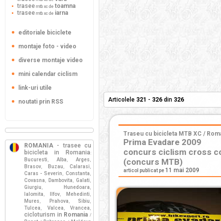
trasee
toamna
mtb xc de
trasee
iarna
mtb xc de
editoriale biciclete
montaje foto - video
diverse montaje video
mini calendar ciclism
link-uri utile
Articolele
321
-
326
din
326
noutati prin RSS
Traseu cu bicicleta MTB XC / Roman
Prima Evadare 2009
ROMANIA
- trasee cu
concurs ciclism cross c
bicicleta in Romania
:
Bucuresti
Alba
Arges
(concurs MTB)
,
,
,
Brasov
Buzau
Calarasi
,
,
,
11 mai 2009
articol publicat pe
Caras - Severin
Constanta
,
,
Covasna
Dambovita
Galati
,
,
,
Giurgiu
Hunedoara
,
,
Ialomita
Ilfov
Mehedinti
,
,
,
Mures
Prahova
Sibiu
,
,
,
Tulcea
Valcea
Vrancea
,
,
,
cicloturism in
Romania
/