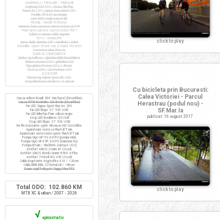
ANGRENAJ / PEDALIER / PINIOANE
Angrenaj COX 44T / butuc flip-flop
Pinion fix 17T / pinion freewheel 16T
Pedale VP-397 cu ratrape
Lant KMC single-speed alb
FRANE / MANETE FRANA
Manete frana cursiera Saccon Dekor LD74P
Frane janta cursiera Saccon Dekor FD07
Cabluri si camasi cablu Jagwire
ROTI / ANVELOPE
click to play
Jante duble aluminiu 28" / Handbuilt / inalte
Schwalbe Spicer Active Line K-Guard 700x30C
+ extensii valve Presta
DIVERSE COMPONENTE
Ghidon tip bullhorn / ghidolina BBB RaceRibbon
Ghidon cursiera COX / ghidolina COX
Pipa ghidon Promax 25.4 / 80mm
Tisa sa COX / Sa ProRace COX
ACCESORII
Kilometraj Sigma Sport BC 400
Stop BikeForce Modest / 3 LED-uri
Cu bicicleta prin Bucuresti:
Calea Victoriei - Parcul
Casca ciclism Roadr 500 Van Rysel (Decathlon)
Casca MTB Rockrider SIX Btwin (Decathlon)
Herastrau (podul nou) -
Far LED Sigma Sport Buster 200
SF.Mar.Ia
Far LED Elops ST 920 USB
Far LED BikeFun Pixie silicon negru
publicat: 16 august 2017
Stop LED Rockbros Q5 USB
Stop LED Elops ST 920 USB
Reflectorizante spite Wowow 3M Scotchlite
Aparatoare noroi sa Flash B'Twin
Aparatoare noroi roata spate Flash B'Twin
Pompa Giyo GP-92 AV/FV (pompa mini)
Pompa Giyo GF-35P AV/FV (manometru)
Pompa Btwin / Weldtite (cartuse CO2)
Antifurt ABUS U-mini 40 U-Lock
Antifurt ABUS Bordo Granit 6500 X-Plus
Antifurt Trelock BS 450 U-Lock
Cablu Kryptonite KryptoFlex 410 / 120cm
Cablu BBB BBL-22 ExtraCoil / 180cm
Scaun copil Polisport Guppy Maxi FFS
Total ODO: 102.860 KM
click to play
MTB XC & urban / 2007 - 2026
√
aproximativ