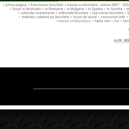
prima pagina
lista trasee biciclete
trasee cu bicicleta / arhiva 2007 - 202
locuri si destinatii
in Romania
in Bulgaria
in Spania
in Austria
i
calendar evenimente
editoriale biciclete
top trasee biciclete
statistici calatorii pe bicicleta
locuri de vazut
concursuri mtb
trasee cicloturistice
harta site
rss
ter