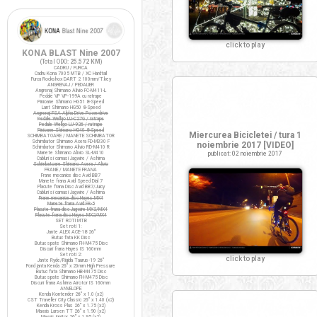
click to play
KONA BLAST Nine 2007
(Total ODO:
25.572 KM
)
CADRU / FURCA
Cadru Kona 7005 MTB / XC Hardtail
Furca Rockshox DART 2 100mm/T.key
ANGRENAJ / PEDALIER
Angrenaj Shimano Alivio FC-M411-L
Pedale VP VP-199A cu ratrape
Pinioane Shimano HG51 8-Speed
Lant Shimano HG50 8-Speed
Angrenaj FSA Alpha Drive Powerdrive
Pedale Wellgo LU-C27G / ratrape
Pedale Wellgo LU-926 / ratrape
Pinioane Shimano HG40 8-Speed
Miercurea Bicicletei / tura 1
SCHIMBATOARE / MANETE SCHIMBATOR
Schimbator Shimano Acera FD-M330 F
noiembrie 2017 [VIDEO]
Schimbator Shimano Alivio RD-M410 R
Manete Shimano Alivio SL-M410
publicat: 02 noiembrie 2017
Cabluri si camasi Jagwire / Ashima
Schimbatoare Shimano Acera / Alivio
FRANE / MANETE FRANA
Frane mecanice disc Avid BB7
Manete frana Avid Speed Dial 7
Placute frana Disc Avid BB7/Juicy
Cabluri si camasi Jagwire / Ashima
Frane mecanice disc Hayes MX4
Manete frana Avid FR-5
Placute frana disc Jagwire MX2/MX4
Placute frana disc Hayes MX2/MX4
SET ROTI MTB
Set roti 1:
Jante ALEX ACE-18 26"
Butuc fata KK Disc
Butuc spate Shimano FH-M475 Disc
Discuri frana Hayes IS 160mm
Set roti 2:
click to play
Jante Ryde/Rigida Taurus-19 26"
Fond janta Kenda 26" x 20mm High Pressure
Butuc fata Shimano HB-M475 Disc
Butuc spate Shimano FH-M475 Disc
Discuri frana Ashima Airotor IS 160mm
ANVELOPE
Kenda Kontender 26" x 1.0 (x2)
CST Traveller City Classic 26" x 1.40 (x2)
Kenda Kross Plus 26" x 1.75 (x2)
Maxxis Larsen TT 26" x 1.90 (x2)
Maxxis Ignitor 26" x 1.95 (x2)