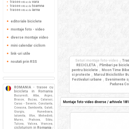
trasee
vara
mtb xc de
trasee
toamna
mtb xc de
trasee
iarna
mtb xc de
editoriale biciclete
montaje foto - video
diverse montaje video
mini calendar ciclism
link-uri utile
Seturi montaje foto-video
Tras
noutati prin RSS
|
RECICLETA
Plimbari pe bicicle
|
pentru biciclete
Moon Time Bike 
|
si proteste
Marsul Biciclistilor B
|
Festivaluri urbane
Evenimente s
|
Padurea Cop
ROMANIA
- trasee cu
bicicleta in Romania
:
Bucuresti
Alba
Arges
,
,
,
Brasov
Buzau
Calarasi
,
,
,
Montaje foto-video diverse / arhivele
181
Caras - Severin
Constanta
,
,
Covasna
Dambovita
Galati
,
,
,
Giurgiu
Hunedoara
,
,
Ialomita
Ilfov
Mehedinti
,
,
,
Mures
Prahova
Sibiu
,
,
,
Tulcea
Valcea
Vrancea
,
,
,
cicloturism in
Romania
/