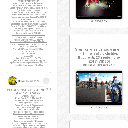
FRANE / MANETE FRANA
Manete frana cursiera Tektro RL340
Frane cursiera Shimano Claris BR-2400
Saboti frana cursiera Ashima
ARS72CR-M-HU-AL
Cabluri si camasi cablu Jagwire
Manete frana cursiera Saccon Dekor LD77P
Saboti frana cursiera XLC BS-R05 55mm
Manete frana ciclocros Saccon LRA329D4P
ROTI / ANVELOPE
click to play
Jante 28" profil inalt 50mm / fond Zefal
Specialized All Condition Armadillo 700x23C
Camere Decathlon 700x23C Presta 80mm
Michelin Dynamic Sport 700x23C *
Continental Ultra Sport 700x23C *
Continental Gatorskin 700x23C
Maxxis Re-Fuse 700x23C Nylon Breaker
Schwalbe Lugano 700x23C K-Guard
Vittoria Zaffiro III 700x23C Training
Camere cursiera CST 700x19-23C FV 60mm
Camere Continental Race 28 700x23C S60mm
DIVERSE COMPONENTE
Vrem un oras pentru oameni!
Tija sa COX Rogue / Colier COX X-light
Sa COX Strike Pro
- 2 - marsul biciclistilor,
Sa COX ProRace
ACCESORII
Bucuresti, 23 septembrie
Kilometraj Sigma Sport BC 906
Oglinda retrovizoare M-Wave 3D Spy Mini
2017 [VIDEO]
Aparatoare noroi Polisport Michigan City/Road
publicat: 25 septembrie 2017
Stop BikeForce Modest / 3 LED-uri
PEGAS PRACTIC 3120
/ 1992
(Total ODO:
14.082 KM
)
CADRU / FURCA
Pegas Practic 3120 Mixt (pliabila)
ANGRENAJ / PEDALIER / PINIOANE
Angrenaj si foaie Pegas
Pedale Wellgo LU-207 (cu ratrape)
click to play
Lant bicicleta KMC single-speed
Lant bicicleta single-speed
Pinion liber pe filet 16T / single speed
Pinion liber pe filet 18T / single speed
FRANE / MANETE FRANA
Manete frana Avid FR-5
Cabluri si camasi Jagwire / Bontrager
Frane janta dual pivot Saccon Sencro FN335
Frane janta cu pivot (noname, tip caliper)
Saboti frana cu filet BikeForce / Promax