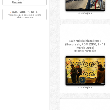
Ungaria
CAUTARE PE SITE
click to play
motor de cautare trasee cu bicicleta
mtb-tours.kerucov.ro
Salonul Bicicletei 2018
(Bucuresti, ROMEXPO, 9 - 11
martie 2018)
publicat: 10 martie 2018
click to play