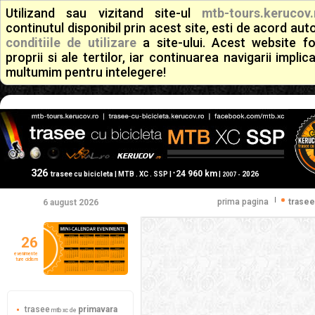
Utilizand sau vizitand site-ul
mtb-tours.kerucov.
continutul disponibil prin acest site, esti de acord a
conditiile de utilizare
a site-ului. Acest website f
proprii si ale tertilor, iar continuarea navigarii implic
multumim pentru intelegere!
326
24 960 km
+
trasee cu bicicleta | MTB . XC . SSP |
|
2026
2007 -
|
prima pagina
trasee
6 august 2026
26
evenimente
ture ciclism
trasee
primavara
mtb xc de