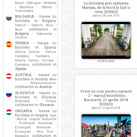
Banat
Dobrogea
Moldova
Cu bicicleta prin statiunea
/
/
Muntenia
Oltenia
Mamaia, de la Nord la Sud si
/
/
/
Transilvania
retur [VIDEO]
publicat: 06 iunie 2018
BULGARIA
- trasee cu
bicicleta in Bulgaria
:
Dobrich / Dobrich
Ruse /
,
cicloturism in
Ruse
,
Bulgaria
Dobrudzha
/
/
Severna
SPANIA
- trasee cu
bicicleta in Spania
:
Asturia
Asturia - Galicia
,
,
Cantabria
Cantabria -
,
Asturia
Galicia
Vizcaya -
,
,
click to play
cicloturism in
Cantabria
,
Spania
AUSTRIA
- trasee cu
bicicleta in Austria
Wien
:
- Niederosterreich
,
cicloturism in
Austria
Vrem un oras pentru oameni!
SLOVACIA
- trasee cu
- 2 - marsul biciclistilor,
bicicleta in Slovacia
:
Bucuresti, 21 aprilie 2018
Bratislava - Trnava
,
[VIDEO]
cicloturism in
Slovacia
publicat: 22 aprilie 2018
UNGARIA
- trasee cu
bicicleta in Ungaria
Gyor
:
- Moson - Sopron - Komarom
- Esztergom
Komarom -
,
Esztergom
Komarom -
,
Esztergom - Pest
Pest -
,
cicloturism in
Budapest
,