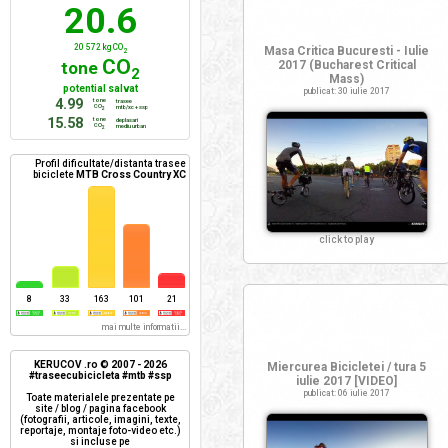
20.6
20 572 kg CO
Masa Critica Bucuresti - Iulie
2
CO
tone
2017 (Bucharest Critical
2
Mass)
potential salvat
publicat: 30 iulie 2017
4.99
tone
trasee
CO
mtb/xc + ssp
2
15.58
tone
deplasari
CO
mediu urban
2
Profil dificultate/distanta trasee
biciclete
MTB Cross Country XC
click to play
8
33
163
101
21
mai multe informatii...
KERUCOV .ro © 2007 - 2026
Miercurea Bicicletei / tura 5
#traseecubicicleta #mtb #ssp
iulie 2017 [VIDEO]
publicat: 06 iulie 2017
Toate materialele prezentate pe
site / blog / pagina facebook
(fotografii, articole, imagini, texte,
reportaje, montaje foto-video etc.)
si incluse pe