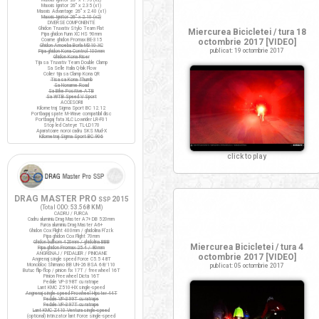
Maxxis Ignitor 26" x 2.35 (x1)
Maxxis Advantage 26" x 2.40 (x1)
Maxxis Ignitor 26" x 2.10 (x2)
DIVERSE COMPONENTE
Ghidon Truvativ Stylo Team Flat
Miercurea Bicicletei / tura 18
Pipa ghidon Funn XC HS 90mm
Coarne ghidon Promax BE-315
octombrie 2017 [VIDEO]
Ghidon Amoeba Borla M310 XC
publicat: 19 octombrie 2017
Pipa ghidon Kona Control 100mm
Ghidon Kona Riser
Tija sa Truvativ Team Double Clamp
Sa Selle Italia Q-bik Flow
Colier tija sa Clamp Kona QR
Tisa sa Kona Thumb
Sa Noname Road
Sa Bike Positive ATB
Sa WTB Speed V Sport
ACCESORII
Kilometraj Sigma Sport BC 12.12
Portbagaj spate M-Wave compatibil disc
Portbagaj fata XLC Lowrider LR-F01
Stop led Cateye TL-LD170
Aparatoare noroi cadru SKS Mud-X
Kilometraj Sigma Sport BC 906
click to play
DRAG MASTER PRO
2015
SSP
(Total ODO:
53.568 KM
)
CADRU / FURCA
Cadru aluminiu Drag Master A7+ DB 520mm
Furca aluminiu Drag Master A6+
Ghidon Cox Flight 400mm / ghidolina Fi'zi:k
Pipa ghidon Cox Flight 70mm
Ghidon bullhorn 420mm / ghidolina BBB
Miercurea Bicicletei / tura 4
Pipa ghidon Promax 25.4 / 80mm
ANGRENAJ / PEDALIER / PINIOANE
octombrie 2017 [VIDEO]
Angrenaj single speed Force C5.5 48T
Monobloc Shimano BB UN-26 BSA 68/110
publicat: 05 octombrie 2017
Butuc flip-flop / pinion fix 17T / freewheel 16T
Pinion Freewheel Dicta 16T
Pedale VP-398T cu ratrape
Lant KMC Z510-HX single-speed
Angrenaj single speed Prowheel Hipster 44T
Pedale VP-399T cu ratrape
Pedale VP-397T cu ratrape
Lant KMC Z410 Ventura single-speed
(optional) Intinzator lant Force single-speed