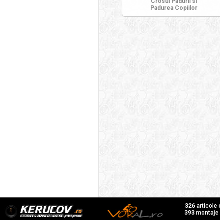
Crosul Padurii si
Padurea Copiilor
326
articole
393
montaje f