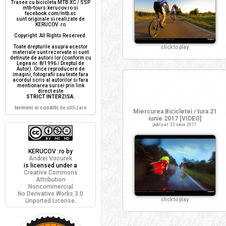
Trasee cu bicicleta MTB XC / SSP
mtb-tours.kerucov.ro si
facebook.com/mtb.xc
sunt originale si realizate de
KERUCOV .ro
Copyright. All Rights Reserved.
Toate drepturile asupra acestor
click to play
materiale sunt rezervate si sunt
detinute de autorii lor (conform cu
Legea nr. 8/1996 / Dreptul de
Autor). Orice reproducere de
imagini, fotografii sau texte fara
acordul scris al autorilor si fara
mentionarea sursei prin link
direct este
STRICT INTERZISA
.
termeni si conditii
de utilizare
Miercurea Bicicletei / tura 21
iunie 2017 [VIDEO]
publicat: 22 iunie 2017
KERUCOV .ro
by
Andrei Vocurek
is licensed under a
Creative Commons
Attribution
Noncommercial
No Derivative Works 3.0
click to play
Unported License
.