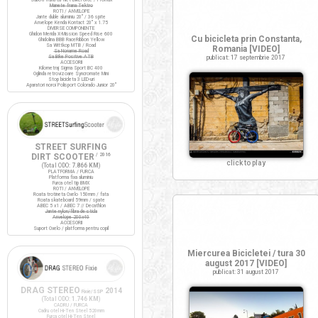
Manete frana Tektro
ROTI / ANVELOPE
Jante duble aluminiu 20" / 36 spite
Anvelope Kenda Kontact 20" x 1.75
DIVERSE COMPONENTE
Ghidon Merida X-Mission Speed Rise 600
Cu bicicleta prin Constanta,
Ghidolina BBB RaceRibbon Yellow
Sa Wittkop MTB / Road
Romania [VIDEO]
Sa Noname Road
Sa Bike Positive ATB
publicat: 17 septembrie 2017
ACCESORII
Kilometraj Sigma Sport BC 400
Oglinda retrovizoare Syncromate Mini
Stop bicicleta 3 LED-uri
Aparatori noroi Polisport Colorado Junior 20"
STREET SURFING
DIRT SCOOTER
/ 2016
click to play
(Total ODO:
7.866 KM
)
PLATFORMA / FURCA
Platforma fixa aluminiu
Furca otel tip BMX
ROTI / ANVELOPE
Roata trotineta Oxelo 150mm / fata
Roata skateboard 59mm / spate
ABEC 5 x1 / ABEC 7 // Decathlon
Jante nylon/fibra de sticla
Anvelope 200x40
ACCESORII
Suport Oxelo / platforma pentru copil
Miercurea Bicicletei / tura 30
august 2017 [VIDEO]
publicat: 31 august 2017
DRAG STEREO
2014
Fixie/SSP
(Total ODO:
1.746 KM
)
CADRU / FURCA
Cadru otel Hi-Ten Steel 520mm
Furca otel Hi-Ten Steel