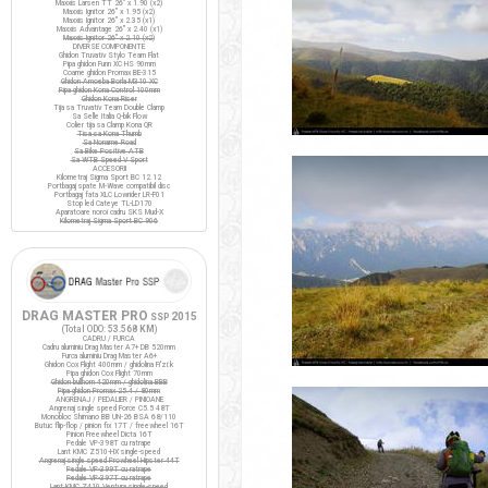
Maxxis Larsen TT 26" x 1.90 (x2)
Maxxis Ignitor 26" x 1.95 (x2)
Maxxis Ignitor 26" x 2.35 (x1)
Maxxis Advantage 26" x 2.40 (x1)
Maxxis Ignitor 26" x 2.10 (x2)
DIVERSE COMPONENTE
Ghidon Truvativ Stylo Team Flat
Pipa ghidon Funn XC HS 90mm
Coarne ghidon Promax BE-315
Ghidon Amoeba Borla M310 XC
Pipa ghidon Kona Control 100mm
Ghidon Kona Riser
Tija sa Truvativ Team Double Clamp
Sa Selle Italia Q-bik Flow
Colier tija sa Clamp Kona QR
Tisa sa Kona Thumb
Sa Noname Road
Sa Bike Positive ATB
Sa WTB Speed V Sport
ACCESORII
Kilometraj Sigma Sport BC 12.12
Portbagaj spate M-Wave compatibil disc
Portbagaj fata XLC Lowrider LR-F01
Stop led Cateye TL-LD170
Aparatoare noroi cadru SKS Mud-X
Kilometraj Sigma Sport BC 906
DRAG MASTER PRO
2015
SSP
(Total ODO:
53.568 KM
)
CADRU / FURCA
Cadru aluminiu Drag Master A7+ DB 520mm
Furca aluminiu Drag Master A6+
Ghidon Cox Flight 400mm / ghidolina Fi'zi:k
Pipa ghidon Cox Flight 70mm
Ghidon bullhorn 420mm / ghidolina BBB
Pipa ghidon Promax 25.4 / 80mm
ANGRENAJ / PEDALIER / PINIOANE
Angrenaj single speed Force C5.5 48T
Monobloc Shimano BB UN-26 BSA 68/110
Butuc flip-flop / pinion fix 17T / freewheel 16T
Pinion Freewheel Dicta 16T
Pedale VP-398T cu ratrape
Lant KMC Z510-HX single-speed
Angrenaj single speed Prowheel Hipster 44T
Pedale VP-399T cu ratrape
Pedale VP-397T cu ratrape
Lant KMC Z410 Ventura single-speed