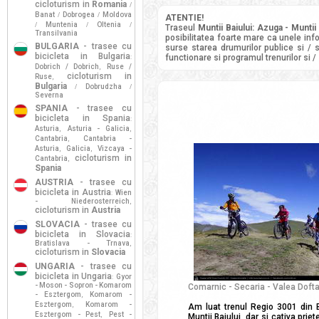
cicloturism in
Romania
/
Banat
Dobrogea
Moldova
/
/
ATENTIE!
Muntenia
Oltenia
/
/
/
Traseul
Muntii Baiului: Azuga - Muntii
Transilvania
posibilitatea foarte mare ca unele info
BULGARIA
- trasee cu
surse starea drumurilor publice si / 
bicicleta in Bulgaria
functionare si programul trenurilor si /
:
Dobrich / Dobrich
Ruse /
,
cicloturism in
Ruse
,
Bulgaria
Dobrudzha
/
/
Severna
SPANIA
- trasee cu
bicicleta in Spania
:
Asturia
Asturia - Galicia
,
,
Cantabria
Cantabria -
,
Asturia
Galicia
Vizcaya -
,
,
cicloturism in
Cantabria
,
Spania
AUSTRIA
- trasee cu
bicicleta in Austria
Wien
:
- Niederosterreich
,
cicloturism in
Austria
SLOVACIA
- trasee cu
bicicleta in Slovacia
:
Bratislava - Trnava
,
cicloturism in
Slovacia
UNGARIA
- trasee cu
bicicleta in Ungaria
Gyor
:
- Moson - Sopron - Komarom
Comarnic - Secaria - Valea Doft
- Esztergom
Komarom -
,
Esztergom
Komarom -
,
Am luat trenul Regio 3001 din B
Esztergom - Pest
Pest -
,
Muntii Baiului, dar si cativa prie