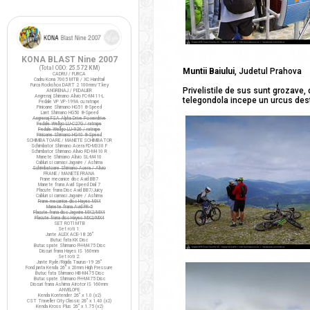
KONA BLAST Nine 2007
(Total ODO:
25.572 KM
)
Muntii Baiului
, Judetul Prahova
CADRU / FURCA
Cadru Kona 7005 MTB / XC Hardtail
Furca Rockshox DART 2 100mm/T.key
Privelistile de sus sunt grozave, 
ANGRENAJ / PEDALIER
Angrenaj Shimano Alivio FC-M411-L
telegondola incepe un urcus destu
Pedale VP VP-199A cu ratrape
Pinioane Shimano HG51 8-Speed
Lant Shimano HG50 8-Speed
Angrenaj FSA Alpha Drive Powerdrive
Pedale Wellgo LU-C27G / ratrape
Pedale Wellgo LU-926 / ratrape
Pinioane Shimano HG40 8-Speed
SCHIMBATOARE / MANETE SCHIMBATOR
Schimbator Shimano Acera FD-M330 F
Schimbator Shimano Alivio RD-M410 R
Manete Shimano Alivio SL-M410
Cabluri si camasi Jagwire / Ashima
Schimbatoare Shimano Acera / Alivio
FRANE / MANETE FRANA
Frane mecanice disc Avid BB7
Manete frana Avid Speed Dial 7
Placute frana Disc Avid BB7/Juicy
Cabluri si camasi Jagwire / Ashima
Frane mecanice disc Hayes MX4
Manete frana Avid FR-5
Placute frana disc Jagwire MX2/MX4
Placute frana disc Hayes MX2/MX4
SET ROTI MTB
Set roti 1:
Jante ALEX ACE-18 26"
Butuc fata KK Disc
Butuc spate Shimano FH-M475 Disc
Discuri frana Hayes IS 160mm
Set roti 2:
Jante Ryde/Rigida Taurus-19 26"
Fond janta Kenda 26" x 20mm High Pressure
Butuc fata Shimano HB-M475 Disc
Butuc spate Shimano FH-M475 Disc
Discuri frana Ashima Airotor IS 160mm
ANVELOPE
Kenda Kontender 26" x 1.0 (x2)
CST Traveller City Classic 26" x 1.40 (x2)
Kenda Kross Plus 26" x 1.75 (x2)