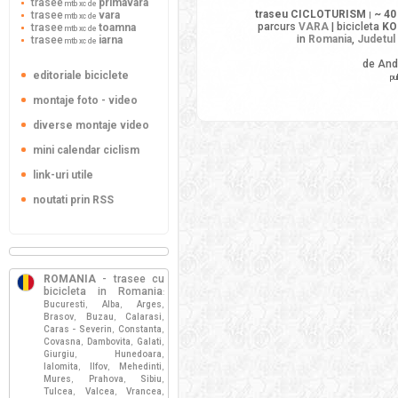
trasee
primavara
mtb xc de
traseu CICLOTURISM
~ 40
trasee
vara
|
mtb xc de
parcurs
VARA
| bicicleta
KO
trasee
toamna
mtb xc de
in
Romania
,
Judetul
trasee
iarna
mtb xc de
de And
editoriale biciclete
pu
montaje foto - video
diverse montaje video
mini calendar ciclism
link-uri utile
noutati prin RSS
ROMANIA
- trasee cu
bicicleta in Romania
:
Bucuresti
Alba
Arges
,
,
,
Brasov
Buzau
Calarasi
,
,
,
Caras - Severin
Constanta
,
,
Covasna
Dambovita
Galati
,
,
,
Giurgiu
Hunedoara
,
,
Ialomita
Ilfov
Mehedinti
,
,
,
Mures
Prahova
Sibiu
,
,
,
Tulcea
Valcea
Vrancea
,
,
,