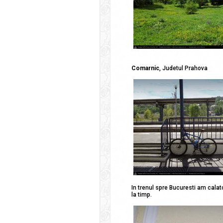
Comarnic
, Judetul Prahova
In trenul spre Bucuresti am calator
la timp.