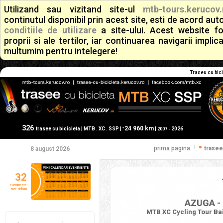
Utilizand sau vizitand site-ul
mtb-tours.kerucov.
continutul disponibil prin acest site, esti de acord a
conditiile de utilizare
a site-ului. Acest website f
proprii si ale tertilor, iar continuarea navigarii implic
multumim pentru intelegere!
Traseu cu bici
326
24 960 km
+
trasee cu bicicleta | MTB . XC . SSP |
|
2026
2007 -
|
prima pagina
trasee
8 august 2026
32
evenimente
ture ciclism
AZUGA - 
MTB XC Cycling Tour Bai