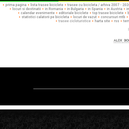
prima pagina
lista trasee biciclete
trasee cu bicicleta / arhiva 2007 - 202
locuri si destinatii
in Romania
in Bulgaria
in Spania
in Austria
i
calendar evenimente
editoriale biciclete
top trasee biciclete
statistici calatorii pe bicicleta
locuri de vazut
concursuri mtb
trasee cicloturistice
harta site
rss
ter