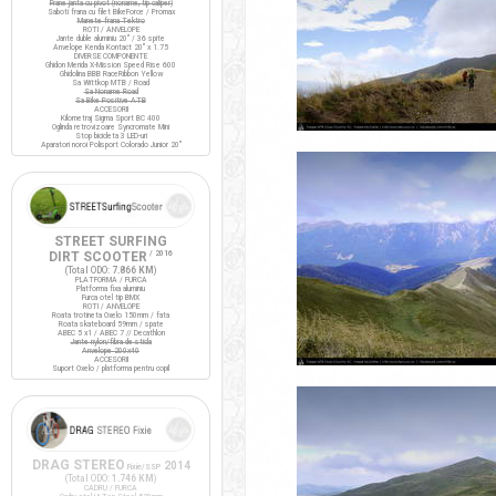
Frane janta cu pivot (noname, tip caliper)
Saboti frana cu filet BikeForce / Promax
Manete frana Tektro
ROTI / ANVELOPE
Jante duble aluminiu 20" / 36 spite
Anvelope Kenda Kontact 20" x 1.75
DIVERSE COMPONENTE
Ghidon Merida X-Mission Speed Rise 600
Ghidolina BBB RaceRibbon Yellow
Sa Wittkop MTB / Road
Sa Noname Road
Sa Bike Positive ATB
ACCESORII
Kilometraj Sigma Sport BC 400
Oglinda retrovizoare Syncromate Mini
Stop bicicleta 3 LED-uri
Aparatori noroi Polisport Colorado Junior 20"
STREET SURFING
DIRT SCOOTER
/ 2016
(Total ODO:
7.866 KM
)
PLATFORMA / FURCA
Platforma fixa aluminiu
Furca otel tip BMX
ROTI / ANVELOPE
Roata trotineta Oxelo 150mm / fata
Roata skateboard 59mm / spate
ABEC 5 x1 / ABEC 7 // Decathlon
Jante nylon/fibra de sticla
Anvelope 200x40
ACCESORII
Suport Oxelo / platforma pentru copil
DRAG STEREO
2014
Fixie/SSP
(Total ODO:
1.746 KM
)
CADRU / FURCA