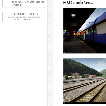
cicloturism in
Budapest
,
de 9:30 eram la Azuga.
Ungaria
CAUTARE PE SITE
motor de cautare trasee cu bicicleta
mtb-tours.kerucov.ro