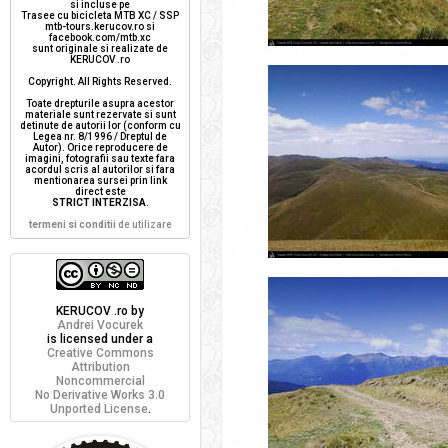
si incluse pe
Trasee cu bicicleta MTB XC / SSP
mtb-tours.kerucov.ro si
facebook.com/mtb.xc
sunt originale si realizate de
KERUCOV .ro
Copyright. All Rights Reserved.
Toate drepturile asupra acestor
materiale sunt rezervate si sunt
detinute de autorii lor (conform cu
Legea nr. 8/1996 / Dreptul de
Autor). Orice reproducere de
imagini, fotografii sau texte fara
acordul scris al autorilor si fara
mentionarea sursei prin link
direct este
STRICT INTERZISA
.
termeni si conditii
de utilizare
KERUCOV .ro
by
Andrei Vocurek
is licensed under a
Creative Commons
Attribution
Noncommercial
No Derivative Works 3.0
Unported License
.