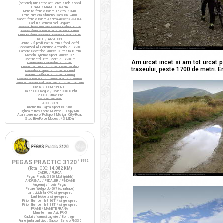
(optional) Intinzator lant Force single-speed
FRANE / MANETE FRANA
Manete frana cursiera Tektro RL340
Frane cursiera Shimano Claris BR-2400
Saboti frana cursiera Ashima
ARS72CR-M-HU-AL
Cabluri si camasi cablu Jagwire
Manete frana cursiera Saccon Dekor LD77P
Saboti frana cursiera XLC BS-R05 55mm
Manete frana ciclocros Saccon LRA329D4P
ROTI / ANVELOPE
Jante 28" profil inalt 50mm / fond Zefal
Specialized All Condition Armadillo 700x23C
Camere Decathlon 700x23C Presta 80mm
Michelin Dynamic Sport 700x23C *
Continental Ultra Sport 700x23C *
Am urcat incet si am tot urcat p
Continental Gatorskin 700x23C
Maxxis Re-Fuse 700x23C Nylon Breaker
traseului, peste 1700 de metri. 
Schwalbe Lugano 700x23C K-Guard
Vittoria Zaffiro III 700x23C Training
Camere cursiera CST 700x19-23C FV 60mm
Camere Continental Race 28 700x23C S60mm
DIVERSE COMPONENTE
Tija sa COX Rogue / Colier COX X-light
Sa COX Strike Pro
Sa COX ProRace
ACCESORII
Kilometraj Sigma Sport BC 906
Oglinda retrovizoare M-Wave 3D Spy Mini
Aparatoare noroi Polisport Michigan City/Road
Stop BikeForce Modest / 3 LED-uri
PEGAS PRACTIC 3120
/ 1992
(Total ODO:
14.082 KM
)
CADRU / FURCA
Pegas Practic 3120 Mixt (pliabila)
ANGRENAJ / PEDALIER / PINIOANE
Angrenaj si foaie Pegas
Pedale Wellgo LU-207 (cu ratrape)
Lant bicicleta KMC single-speed
Lant bicicleta single-speed
Pinion liber pe filet 16T / single speed
Pinion liber pe filet 18T / single speed
FRANE / MANETE FRANA
Manete frana Avid FR-5
Cabluri si camasi Jagwire / Bontrager
Frane janta dual pivot Saccon Sencro FN335