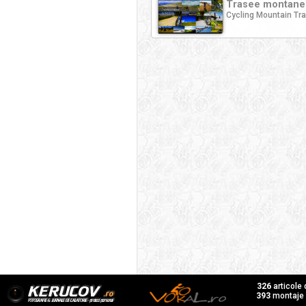
Trasee montane 
Cycling Mountain Tra
326
articole
393
montaje f