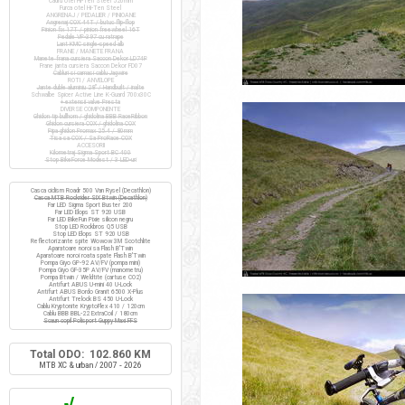
Cadru otel Hi-Ten Steel 520mm
Furca otel Hi-Ten Steel
ANGRENAJ / PEDALIER / PINIOANE
Angrenaj COX 44T / butuc flip-flop
Pinion fix 17T / pinion freewheel 16T
Pedale VP-397 cu ratrape
Lant KMC single-speed alb
FRANE / MANETE FRANA
Manete frana cursiera Saccon Dekor LD74P
Frane janta cursiera Saccon Dekor FD07
Cabluri si camasi cablu Jagwire
ROTI / ANVELOPE
Jante duble aluminiu 28" / Handbuilt / inalte
Schwalbe Spicer Active Line K-Guard 700x30C
+ extensii valve Presta
DIVERSE COMPONENTE
Ghidon tip bullhorn / ghidolina BBB RaceRibbon
Ghidon cursiera COX / ghidolina COX
Pipa ghidon Promax 25.4 / 80mm
Tisa sa COX / Sa ProRace COX
ACCESORII
Kilometraj Sigma Sport BC 400
Stop BikeForce Modest / 3 LED-uri
Casca ciclism Roadr 500 Van Rysel (Decathlon)
Casca MTB Rockrider SIX Btwin (Decathlon)
Far LED Sigma Sport Buster 200
Far LED Elops ST 920 USB
Far LED BikeFun Pixie silicon negru
Stop LED Rockbros Q5 USB
Stop LED Elops ST 920 USB
Reflectorizante spite Wowow 3M Scotchlite
Aparatoare noroi sa Flash B'Twin
Aparatoare noroi roata spate Flash B'Twin
Pompa Giyo GP-92 AV/FV (pompa mini)
Pompa Giyo GF-35P AV/FV (manometru)
Pompa Btwin / Weldtite (cartuse CO2)
Antifurt ABUS U-mini 40 U-Lock
Antifurt ABUS Bordo Granit 6500 X-Plus
Antifurt Trelock BS 450 U-Lock
Cablu Kryptonite KryptoFlex 410 / 120cm
Cablu BBB BBL-22 ExtraCoil / 180cm
Scaun copil Polisport Guppy Maxi FFS
Total ODO: 102.860 KM
MTB XC & urban / 2007 - 2026
√