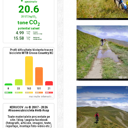
aproximativ
20.6
20 572 kg CO
2
CO
tone
2
potential salvat
4.99
tone
trasee
CO
mtb/xc + ssp
2
15.58
tone
deplasari
CO
mediu urban
2
Profil dificultate/distanta trasee
biciclete
MTB Cross Country XC
8
33
163
101
21
mai multe informatii...
KERUCOV .ro © 2007 - 2026
#traseecubicicleta #mtb #ssp
Toate materialele prezentate pe
site / blog / pagina facebook
(fotografii, articole, imagini, texte,
reportaje, montaje foto-video etc.)