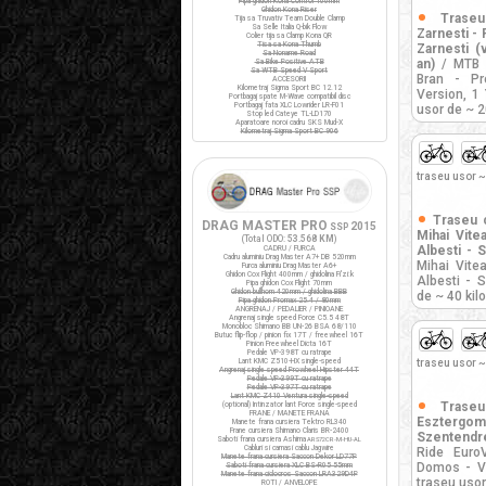
Pipa ghidon Kona Control 100mm
Ghidon Kona Riser
Trase
Tija sa Truvativ Team Double Clamp
Sa Selle Italia Q-bik Flow
Zarnesti - 
Colier tija sa Clamp Kona QR
Tisa sa Kona Thumb
Zarnesti (v
Sa Noname Road
an)
/ MTB R
Sa Bike Positive ATB
Sa WTB Speed V Sport
Bran - Pre
ACCESORII
Kilometraj Sigma Sport BC 12.12
Version, 1 
Portbagaj spate M-Wave compatibil disc
Portbagaj fata XLC Lowrider LR-F01
usor de ~ 2
Stop led Cateye TL-LD170
Aparatoare noroi cadru SKS Mud-X
Kilometraj Sigma Sport BC 906
traseu usor ~
Traseu 
DRAG MASTER PRO
2015
SSP
Mihai Vite
(Total ODO:
53.568 KM
)
Albesti - S
CADRU / FURCA
Cadru aluminiu Drag Master A7+ DB 520mm
Mihai Vite
Furca aluminiu Drag Master A6+
Ghidon Cox Flight 400mm / ghidolina Fi'zi:k
Albesti - 
Pipa ghidon Cox Flight 70mm
Ghidon bullhorn 420mm / ghidolina BBB
de ~ 40 kil
Pipa ghidon Promax 25.4 / 80mm
ANGRENAJ / PEDALIER / PINIOANE
Angrenaj single speed Force C5.5 48T
Monobloc Shimano BB UN-26 BSA 68/110
Butuc flip-flop / pinion fix 17T / freewheel 16T
Pinion Freewheel Dicta 16T
Pedale VP-398T cu ratrape
Lant KMC Z510-HX single-speed
traseu usor ~
Angrenaj single speed Prowheel Hipster 44T
Pedale VP-399T cu ratrape
Pedale VP-397T cu ratrape
Lant KMC Z410 Ventura single-speed
Trase
(optional) Intinzator lant Force single-speed
FRANE / MANETE FRANA
Esztergo
Manete frana cursiera Tektro RL340
Frane cursiera Shimano Claris BR-2400
Szentendr
Saboti frana cursiera Ashima
ARS72CR-M-HU-AL
Cabluri si camasi cablu Jagwire
Ride Euro
Manete frana cursiera Saccon Dekor LD77P
Domos - Vi
Saboti frana cursiera XLC BS-R05 55mm
Manete frana ciclocros Saccon LRA329D4P
traseu usor
ROTI / ANVELOPE