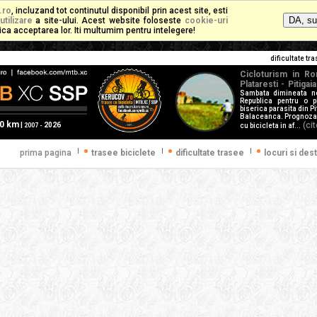
.ro
, incluzand tot continutul disponibil prin acest site, esti
utilizare
a site-ului. Acest website foloseste
cookie-uri
mplica acceptarea lor. Iti multumim pentru intelegere!
dificultate t
Cicloturism in Ro
Plataresti - Pitiga
Sambata dimineata n
Republica pentru o p
biserica parasita din P
Balaceanca. Prognoza m
60 km
(ci
|
2026
2007 -
cu bicicleta in af...
|
|
|
prima pagina
trasee biciclete
dificultate trasee
locuri si dest