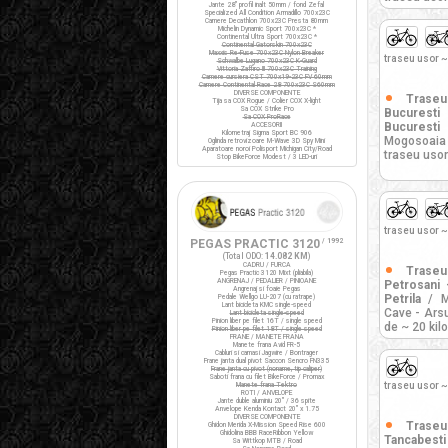
Jante 28" profil inalt 50mm / fond Zefal
Specialized All Condition Armadillo 700x23C
Camere Decathlon 700x23C Presta 80mm
Michelin Dynamic Sport 700x23C *
Continental Ultra Sport 700x23C *
Continental Gatorskin 700x23C
Maxxis Re-Fuse 700x23C Nylon Breaker
traseu usor ~
Schwalbe Lugano 700x23C K-Guard
Vittoria Zaffiro III 700x23C Training
Camere cursiera CST 700x19-23C FV 60mm
Camere Continental Race 28 700x23C S60mm
DIVERSE COMPONENTE
Trase
Tija sa COX Rogue / Colier COX X-light
Sa COX Strike Pro
Bucuresti
Sa COX ProRace
Bucuresti
/
ACCESORII
Kilometraj Sigma Sport BC 906
Mogosoaia 
Oglinda retrovizoare M-Wave 3D Spy Mini
Aparatoare noroi Polisport Michigan City/Road
traseu usor
Stop BikeForce Modest / 3 LED-uri
traseu usor ~
PEGAS PRACTIC 3120
/ 1992
(Total ODO:
14.082 KM
)
CADRU / FURCA
Trase
Pegas Practic 3120 Mixt (pliabila)
ANGRENAJ / PEDALIER / PINIOANE
Petrosani 
Angrenaj si foaie Pegas
Petrila
/ MT
Pedale Wellgo LU-207 (cu ratrape)
Lant bicicleta KMC single-speed
Cave - Arsu
Lant bicicleta single-speed
Pinion liber pe filet 16T / single speed
de ~ 20 kil
Pinion liber pe filet 18T / single speed
FRANE / MANETE FRANA
Manete frana Avid FR-5
Cabluri si camasi Jagwire / Bontrager
Frane janta dual pivot Saccon Sencro FN335
Frane janta cu pivot (noname, tip caliper)
Saboti frana cu filet BikeForce / Promax
traseu usor ~
Manete frana Tektro
ROTI / ANVELOPE
Jante duble aluminiu 20" / 36 spite
Anvelope Kenda Kontact 20" x 1.75
DIVERSE COMPONENTE
Trase
Ghidon Merida X-Mission Speed Rise 600
Ghidolina BBB RaceRibbon Yellow
Tancabest
Sa Wittkop MTB / Road