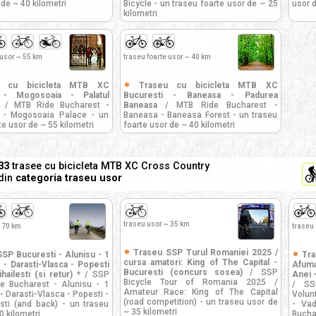
 de ~ 40 kilometri
Bicycle - un traseu foarte usor de ~ 25
usor d
kilometri
 usor ~ 55 km
traseu foarte usor ~ 40 km
u cu bicicleta MTB XC
Traseu cu bicicleta MTB XC
 - Mogosoaia - Palatul
Bucuresti - Baneasa - Padurea
/ MTB Ride Bucharest -
Baneasa
/ MTB Ride Bucharest -
 - Mogosoaia Palace - un
Baneasa - Baneasa Forest - un traseu
te usor de ~ 55 kilometri
foarte usor de ~ 40 kilometri
33
trasee cu bicicleta MTB XC Cross Country
din
categoria traseu usor
traseu usor ~ 35 km
 70 km
traseu
Traseu SSP Turul Romaniei 2025 /
SP Bucuresti - Alunisu - 1
Tra
cursa amatori: King of The Capital -
- Darasti-Vlasca - Popesti
Afuma
Bucuresti (concurs sosea)
/ SSP
hailesti (si retur) *
/ SSP
Anei 
Bicycle Tour of Romania 2025 /
de Bucharest - Alunisu - 1
/ SS
Amateur Race: King of The Capital
 Darasti-Vlasca - Popesti -
Volunt
(road competition) - un traseu usor de
esti (and back) - un traseu
- Vad
~ 35 kilometri
0 kilometri
Bucha