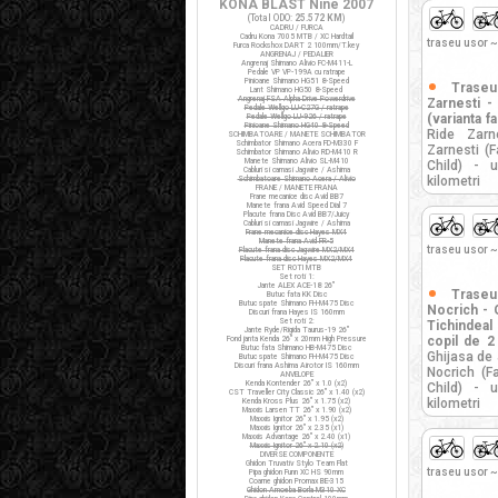
KONA BLAST Nine 2007
(Total ODO:
25.572 KM
)
CADRU / FURCA
Cadru Kona 7005 MTB / XC Hardtail
traseu usor ~
Furca Rockshox DART 2 100mm/T.key
ANGRENAJ / PEDALIER
Angrenaj Shimano Alivio FC-M411-L
Pedale VP VP-199A cu ratrape
Pinioane Shimano HG51 8-Speed
Trase
Lant Shimano HG50 8-Speed
Angrenaj FSA Alpha Drive Powerdrive
Zarnesti -
Pedale Wellgo LU-C27G / ratrape
(varianta fa
Pedale Wellgo LU-926 / ratrape
Pinioane Shimano HG40 8-Speed
Ride Zarn
SCHIMBATOARE / MANETE SCHIMBATOR
Schimbator Shimano Acera FD-M330 F
Zarnesti (
Schimbator Shimano Alivio RD-M410 R
Manete Shimano Alivio SL-M410
Child) - 
Cabluri si camasi Jagwire / Ashima
kilometri
Schimbatoare Shimano Acera / Alivio
FRANE / MANETE FRANA
Frane mecanice disc Avid BB7
Manete frana Avid Speed Dial 7
Placute frana Disc Avid BB7/Juicy
Cabluri si camasi Jagwire / Ashima
Frane mecanice disc Hayes MX4
Manete frana Avid FR-5
traseu usor ~
Placute frana disc Jagwire MX2/MX4
Placute frana disc Hayes MX2/MX4
SET ROTI MTB
Set roti 1:
Jante ALEX ACE-18 26"
Trase
Butuc fata KK Disc
Butuc spate Shimano FH-M475 Disc
Nocrich - 
Discuri frana Hayes IS 160mm
Set roti 2:
Tichindeal 
Jante Ryde/Rigida Taurus-19 26"
copil de 2 
Fond janta Kenda 26" x 20mm High Pressure
Butuc fata Shimano HB-M475 Disc
Ghijasa de 
Butuc spate Shimano FH-M475 Disc
Discuri frana Ashima Airotor IS 160mm
Nocrich (F
ANVELOPE
Kenda Kontender 26" x 1.0 (x2)
Child) - 
CST Traveller City Classic 26" x 1.40 (x2)
kilometri
Kenda Kross Plus 26" x 1.75 (x2)
Maxxis Larsen TT 26" x 1.90 (x2)
Maxxis Ignitor 26" x 1.95 (x2)
Maxxis Ignitor 26" x 2.35 (x1)
Maxxis Advantage 26" x 2.40 (x1)
Maxxis Ignitor 26" x 2.10 (x2)
DIVERSE COMPONENTE
Ghidon Truvativ Stylo Team Flat
traseu usor ~
Pipa ghidon Funn XC HS 90mm
Coarne ghidon Promax BE-315
Ghidon Amoeba Borla M310 XC