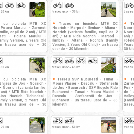
 20 km
traseu usor ~ 30 km
traseu
u cu bicicleta MTB XC
Traseu cu bicicleta MTB XC
T
 Poiana Marului - Zarnesti
Nocrich - Marpod - Ilimbav - Altana -
Nocr
milie, copil de 2 ani)
/ MTB
Nocrich (varianta familie, copil de 2
Nocri
esti - Poiana Marului -
ani)
/ MTB Ride Nocrich - Marpod -
ani)
/ 
Family Version, 2 Years Old
Ilimbav - Altana - Nocrich (Family
Fofel
un traseu usor de ~ 20
Version, 2 Years Old Child) - un traseu
Years
usor de ~ 30 kilometri
30 kil
 30 km
traseu usor ~ 65 km
traseu
u cu bicicleta MTB XC
Traseu SSP Bucuresti - Tunari -
T
Ghijasa de Jos - Nocrich -
Moara Vlasiei - Dascalu - Stefanestii
Zarnes
- Nocrich (varianta familie,
de Jos - Bucuresti
/ SSP Bicycle Ride
Foii -
ani)
/ MTB Ride Nocrich -
Bucharest - Tunari - Moara Vlasiei -
de 1 
Jos - Nocrich - Tichindeal -
Dascalu - Stefanestii de Jos -
Valle
amily Version, 2 Years Old
Bucharest - un traseu usor de ~ 65
(Famil
un traseu usor de ~ 30
kilometri
traseu
 20 km
traseu usor ~ 50 km
traseu