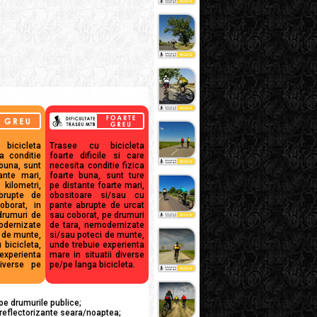
bicicleta
Trasee cu bicicleta
a conditie
foarte dificile si care
 buna, sunt
necesita conditie fizica
ante mari,
foarte buna, sunt ture
kilometri,
pe distante foarte mari,
brupte de
obositoare si/sau cu
oborat, in
pante abrupte de urcat
drumuri de
sau coborat, pe drumuri
dernizate
de tara, nemodernizate
 de munte,
si/sau poteci de munte,
 bicicleta,
unde trebuie experienta
experienta
mare in situatii diverse
diverse pe
pe/pe langa bicicleta.
pe drumurile publice;
reflectorizante seara/noaptea;