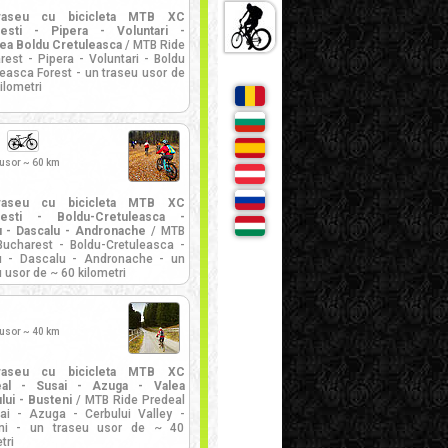
raseu cu bicicleta MTB XC
esti - Pipera - Voluntari -
ea Boldu Cretuleasca
/ MTB Ride
rest - Pipera - Voluntari - Boldu
leasca Forest - un traseu usor de
ilometri
 usor ~ 60 km
raseu cu bicicleta MTB XC
resti - Boldu-Cretuleasca -
 - Dascalu - Andronache
/ MTB
Bucharest - Boldu-Cretuleasca -
 - Dascalu - Andronache - un
 usor de ~ 60 kilometri
 usor ~ 40 km
raseu cu bicicleta MTB XC
eal - Susai - Azuga - Valea
lui - Busteni
/ MTB Ride Predeal
ai - Azuga - Cerbului Valley -
ni - un traseu usor de ~ 40
tri