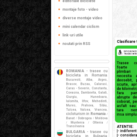
editoriale biciclete
montaje foto - video
diverse montaje video
mini calendar ciclism
link-uri utile
Clasificare
noutati prin RSS
Trasee cu
foarte a
ROMANIA
- trasee cu
plimbar
bicicleta in Romania
necesita 
:
Bucuresti
Alba
Arges
deosebit, 
,
,
,
Brasov
Buzau
Calarasi
scurte, ap
,
,
,
Caras - Severin
Constanta
de kilometri
,
,
Covasna
Dambovita
Galati
fara pan
,
,
,
Giurgiu
Hunedoara
abrupte d
,
,
Ialomita
Ilfov
Mehedinti
coborat, p
,
,
,
Mures
Prahova
Sibiu
asfalt sau
,
,
,
Tulcea
Valcea
Vrancea
tara nemo
,
,
,
cicloturism in
Romania
insa simplu
/
Banat
Dobrogea
Moldova
/
/
Muntenia
Oltenia
/
/
/
Transilvania
ATENTIE:
|- indiferen
BULGARIA
- trasee cu
|- considera
bicicleta in Bulgaria
: