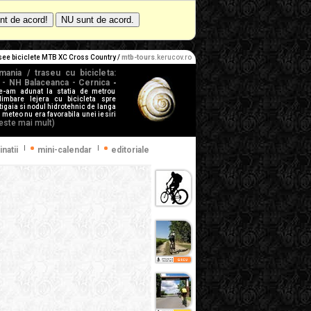
rasee biciclete MTB XC Cross Country
/
mtb-tours
.kerucov.ro
mania / traseu cu bicicleta:
ia - NH Balaceanca - Cernica
-
e-am adunat la statia de metrou
limbare lejera cu bicicleta spre
itigaia si nodul hidrotehnic de langa
eteo nu era favorabila unei iesiri
teste mai mult)
|
|
inatii
mini-calendar
editoriale