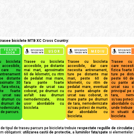
 trasee biciclete MTB XC Cross Country:
 bicicleta
Trasee cu bicicleta
Trasee cu bicicleta
Trasee cu 
ccesibile,
accesibile, pe distante
accesibile, dar care
care necesit
i care nu
mai mari, aproximativ
necesita antrenament,
fizica foarte
antrenament
60 de kilometri, cu ritm
ture pe distante mai
ture pe dist
pe distante
de pedalat mai mare,
mari, peste 60 de
peste 60 de 
roximativ 30
fara pante foarte
kilometri, cu ritm de
cu pante a
, fara viteza,
abrupte de urcat sau
pedalat mare, eventual
urcat sau c
te foarte
coborat, pe drumuri cu
cu pante abrupte de
principal pe 
e urcat sau
asfalt sau drumuri
urcat sau coborat, in
tara, nemo
e drumuri cu
nemodernizate, insa
mare parte pe drumuri
si/sau poteci
 drumuri de
usor abordabile cu
de tara, nemodernizate
abordabile cu
dernizate,
bicicleta.
si/sau poteci de munte,
unde trebuie 
 de parcurs.
dar abordabile cu
in situatii 
bicicleta.
bicicleta.
t de tipul de traseu parcurs pe bicicleta trebuie
respectate regulile de circulatie
m obligatorii:
utilizarea castii de protectie
, a
luminilor fata/spate
si elementelor 