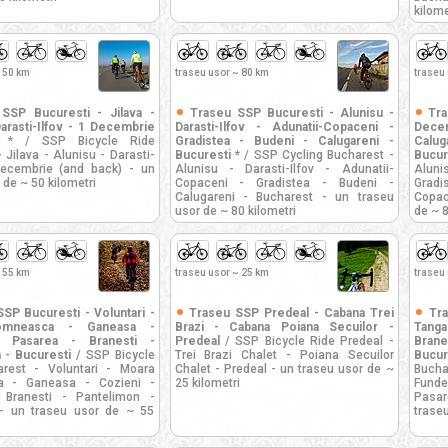
kilome
 50 km
traseu usor ~ 80 km
traseu
SSP Bucuresti - Jilava -
Traseu SSP Bucuresti - Alunisu -
Tra
Darasti-Ilfov - 1 Decembrie
Darasti-Ilfov - Adunatii-Copaceni -
Decem
 *
/ SSP Bicycle Ride
Gradistea - Budeni - Calugareni -
Calug
 Jilava - Alunisu - Darasti-
Bucuresti *
/ SSP Cycling Bucharest -
Bucur
Decembrie (and back) - un
Alunisu - Darasti-Ilfov - Adunatii-
Aluni
 de ~ 50 kilometri
Copaceni - Gradistea - Budeni -
Gradi
Calugareni - Bucharest - un traseu
Copac
usor de ~ 80 kilometri
de ~ 8
 55 km
traseu usor ~ 25 km
traseu
SP Bucuresti - Voluntari -
Traseu SSP Predeal - Cabana Trei
Tr
omneasca - Ganeasa -
Brazi - Cabana Poiana Secuilor -
Tang
- Pasarea - Branesti -
Predeal
/ SSP Bicycle Ride Predeal -
Bran
 - Bucuresti
/ SSP Bicycle
Trei Brazi Chalet - Poiana Secuilor
Bucur
rest - Voluntari - Moara
Chalet - Predeal - un traseu usor de ~
Buch
 - Ganeasa - Cozieni -
25 kilometri
Funde
 Branesti - Pantelimon -
Pasar
- un traseu usor de ~ 55
traseu