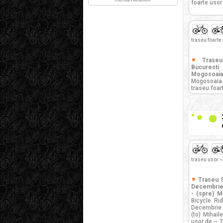
mtb-tours.kerucov.ro
foarte usor
traseu foarte
Trase
Bucuresti
Mogosoaia
Mogosoaia
traseu foar
traseu usor ~
Traseu S
Decembrie 
- (spre) Mi
Bicycle Ri
Decembrie -
(to) Mihail
usor de ~ 7