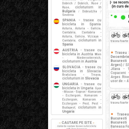
|- se recoma
Dobrich / Dobrich
Ruse /
,
(in curs de
cicloturism in
Ruse
,
Bulgaria
Dobrudzha
/
/
Severna
SPANIA
- trasee cu
bicicleta in Spania
:
Asturia
Asturia - Galicia
,
,
Cantabria
Cantabria -
,
Asturia
Galicia
Vizcaya -
,
,
cicloturism in
Cantabria
,
traseu foarte
Spania
AUSTRIA
- trasee cu
Traseu 
bicicleta in Austria
Wien
:
Decembrie
- Niederosterreich
,
Bucuresti
cicloturism in
Austria
Arges)
/ SS
SLOVACIA
- trasee cu
Jilava - 
bicicleta in Slovacia
:
Copaceni 
Bratislava - Trnava
,
Arges Rive
cicloturism in
Slovacia
usor de ~ 4
UNGARIA
- trasee cu
bicicleta in Ungaria
Gyor
:
- Moson - Sopron - Komarom
- Esztergom
Komarom -
,
Esztergom
Komarom -
,
traseu foarte
Esztergom - Pest
Pest -
,
cicloturism in
Budapest
,
Ungaria
Trase
Bucurest
Bucuresti
/
CAUTARE PE SITE
Baneasa For
motor de cautare trasee cu bicicleta