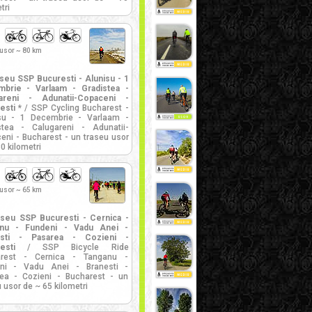
tri
 usor ~ 80 km
seu SSP Bucuresti - Alunisu - 1
brie - Varlaam - Gradistea -
areni - Adunatii-Copaceni -
esti *
/ SSP Cycling Bucharest -
su - 1 Decembrie - Varlaam -
stea - Calugareni - Adunatii-
eni - Bucharest - un traseu usor
0 kilometri
 usor ~ 65 km
aseu SSP Bucuresti - Cernica -
anu - Fundeni - Vadu Anei -
esti - Pasarea - Cozieni -
esti
/ SSP Bicycle Ride
arest - Cernica - Tanganu -
ni - Vadu Anei - Branesti -
ea - Cozieni - Bucharest - un
 usor de ~ 65 kilometri