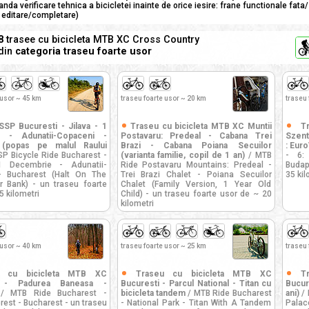
nda verificare tehnica a bicicletei inainte de orice iesire: frane functionale fata
 editare/completare)
8
trasee cu bicicleta MTB XC Cross Country
din
categoria traseu foarte usor
 usor ~ 45 km
traseu foarte usor ~ 20 km
traseu 
SSP Bucuresti - Jilava - 1
Traseu cu bicicleta MTB XC Muntii
T
 - Adunatii-Copaceni -
Postavaru: Predeal - Cabana Trei
Szent
 (popas pe malul Raului
Brazi - Cabana Poiana Secuilor
: Euro
P Bicycle Ride Bucharest -
(varianta familie, copil de 1 an)
/ MTB
- 6:
1 Decembrie - Adunatii-
Ride Postavaru Mountains: Predeal -
Budap
- Bucharest (Halt On The
Trei Brazi Chalet - Poiana Secuilor
35 kil
r Bank) - un traseu foarte
Chalet (Family Version, 1 Year Old
5 kilometri
Child) - un traseu foarte usor de ~ 20
kilometri
 usor ~ 40 km
traseu foarte usor ~ 25 km
traseu 
u cu bicicleta MTB XC
Traseu cu bicicleta MTB XC
T
i - Padurea Baneasa -
Bucuresti - Parcul National - Titan cu
Bucur
 MTB Ride Bucharest -
bicicleta tandem
/ MTB Ride Bucharest
ani)
/ 
est - Bucharest - un traseu
- National Park - Titan With A Tandem
Palac