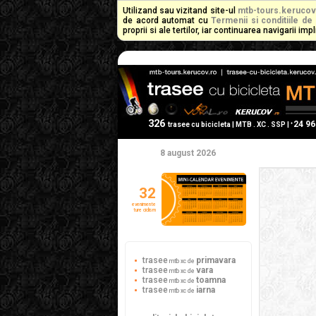
Utilizand sau vizitand site-ul
mtb-tours.kerucov
de acord automat cu
Termenii si conditiile de 
proprii si ale tertilor, iar continuarea navigarii i
326
24 9
+
trasee cu bicicleta | MTB . XC . SSP |
8 august 2026
32
evenimente
ture ciclism
trasee
primavara
mtb xc de
trasee
vara
mtb xc de
trasee
toamna
mtb xc de
trasee
iarna
mtb xc de