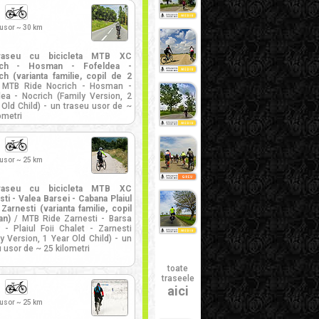
 usor ~ 30 km
raseu cu bicicleta MTB XC
ich - Hosman - Fofeldea -
ch (varianta familie, copil de 2
MTB Ride Nocrich - Hosman -
dea - Nocrich (Family Version, 2
 Old Child) - un traseu usor de ~
ometri
 usor ~ 25 km
raseu cu bicicleta MTB XC
ti - Valea Barsei - Cabana Plaiul
 Zarnesti (varianta familie, copil
an)
/ MTB Ride Zarnesti - Barsa
y - Plaiul Foii Chalet - Zarnesti
y Version, 1 Year Old Child) - un
 usor de ~ 25 kilometri
toate
traseele
aici
 usor ~ 25 km