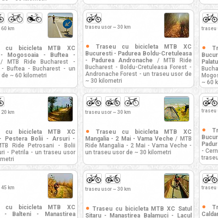
traseu usor ~ 30 km
 60 km
traseu
Traseu cu bicicleta MTB XC
u cu bicicleta MTB XC
T
Bucuresti - Padurea Boldu-Cretuleasa
 - Mogosoaia - Buftea -
Bucur
- Padurea Andronache
/ MTB Ride
 MTB Ride Bucharest -
Palat
Bucharest - Boldu-Cretuleasa Forest -
- Buftea - Bucharest - un
Bucha
Andronache Forest - un traseu usor de
 de ~ 60 kilometri
Mogos
~ 30 kilometri
~ 60 k
traseu
 20 km
traseu usor ~ 30 km
T
u cu bicicleta MTB XC
Traseu cu bicicleta MTB XC
Bucu
- Pestera Bolii - Arsuri -
Mangalia - 2 Mai - Vama Veche
/ MTB
Padur
B Ride Petrosani - Bolii
Ride Mangalia - 2 Mai - Vama Veche -
- Cern
ri - Petrila - un traseu usor
un traseu usor de ~ 30 kilometri
traseu
ometri
 45 km
traseu
traseu usor ~ 30 km
u cu bicicleta MTB XC
T
Traseu cu bicicleta MTB XC Satul
i - Balteni - Manastirea
Calda
Sitaru - Manastirea Balamuci - Lacul