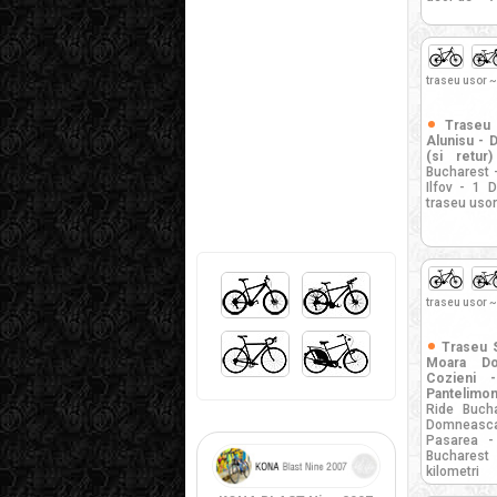
traseu usor ~
Traseu 
Alunisu - 
(si retur)
Bucharest -
Ilfov - 1 
traseu usor
traseu usor ~
Traseu S
Moara D
Cozieni 
Pantelimon
Ride Bucha
Domneasca
Pasarea -
Bucharest 
kilometri