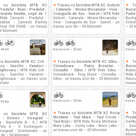
u cu bicicleta MTB XC
Traseu cu bicicleta MTB XC Golesti
T
Predelut - Bran - Predelut -
- Catanele - Moara Mocanului - Voia -
Bucur
arianta familie, copil de 1
Crangurile de Sus - Gaesti
/ MTB Ride
Padur
ide Zarnesti - Predelut -
Golesti - Catanele - Moara Mocanului -
Bucha
delut - Zarnesti (Family
Voia - Crangurile de Sus - Gaesti - un
Cretu
Year Old Child) - un traseu
traseu usor de ~ 50 kilometri
~ 25 k
0 kilometri
 40 km
traseu usor ~ 25 km
traseu
cu bicicleta MTB XC Crit -
Traseu cu bicicleta MTB XC Sibiu -
T
azu - Saschiz - Vanatori -
Cisnadioara - Piatra Broastei -
Bucu
ighisoara
/ MTB Ride Crit -
Cisnadie - Sibiu
/ MTB Ride Sibiu -
Runcu
azu - Saschiz - Vanatori -
Cisnadioara - Frog Stone - Cisnadie -
Ride 
Sighisoara - un traseu usor
Sibiu - un traseu usor de ~ 25 kilometri
Runcu
ometri
traseu
traseu usor ~ 20 km
traseu
 50 km
Traseu cu bicicleta MTB XC Rosia
T
u cu bicicleta MTB XC
Montana - Taul Mare - Taul Corna -
Pred
m - Domos - Visegrad -
Taul Brazi
/ MTB Ride Rosia Montana -
Cerbu
e : EuroVelo 6 - 5
/ MTB
Mare Lake - Corna Lake - Brazi Lake -
- Sus
Velo 6 - 5: Esztergom -
un traseu usor de ~ 20 kilometri
Buste
segrad - Szentendre - un
kilome
 de ~ 50 kilometri