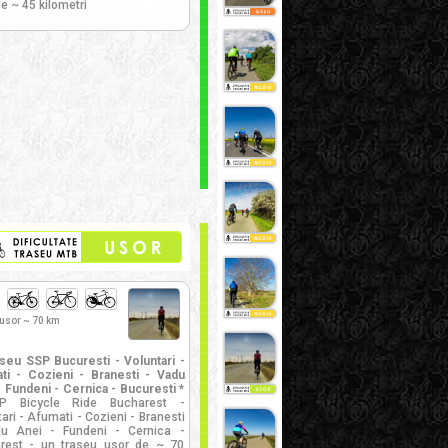
e ~ 45 kilometri
 usor ~ 70 km
seu SSP Bucuresti - Voluntari -
ti - Cozieni - Branesti - Vadu
- Fundeni - Cernica - Bucuresti *
P Bicycle Ride Bucharest -
ari - Afumati - Cozieni - Branesti
u Anei - Fundeni - Cernica -
rest - un traseu usor de ~ 70