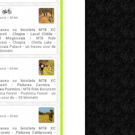
 usor ~ 60 km
raseu cu bicicleta MTB XC
esti - Chiajna - Lacul Chitila -
ul Mogosoaia
/ MTB Ride
rest - Chiajna - Chitila Lake -
oaia Palace - un traseu usor de
ilometri
 usor ~ 50 km
raseu cu bicicleta MTB XC
resti - Padurea Cernica -
ea Pustnicu
/ MTB Ride Bucuresti
ica Forest - Pustnicu Forest - un
 usor de ~ 50 kilometri
 usor ~ 30 km
raseu cu bicicleta MTB XC
rusani - Padurea Caldarusani -