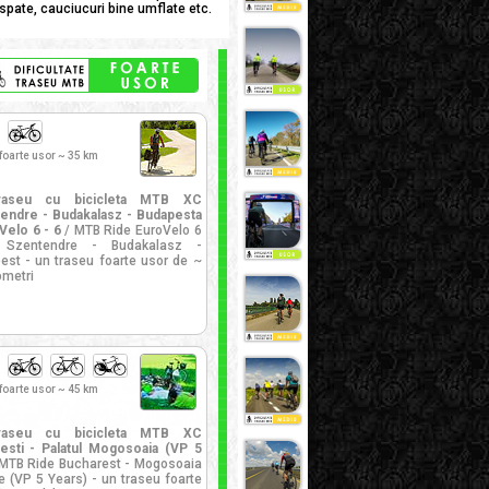
/spate, cauciucuri bine umflate etc.
foarte usor ~ 35 km
raseu cu bicicleta MTB XC
endre - Budakalasz - Budapesta
Velo 6 - 6
/ MTB Ride EuroVelo 6
 Szentendre - Budakalasz -
est - un traseu foarte usor de ~
ometri
foarte usor ~ 45 km
raseu cu bicicleta MTB XC
esti - Palatul Mogosoaia (VP 5
MTB Ride Bucharest - Mogosoaia
e (VP 5 Years) - un traseu foarte