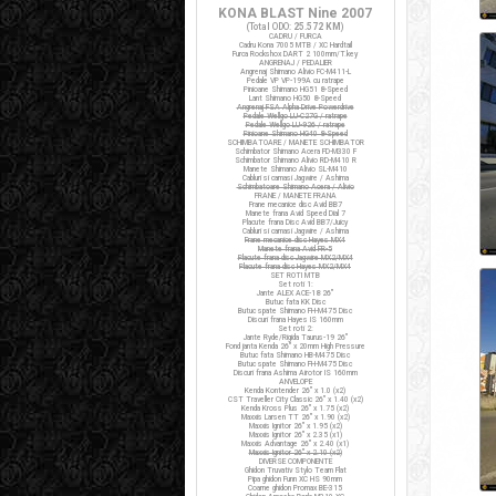
KONA BLAST Nine 2007
(Total ODO:
25.572 KM
)
CADRU / FURCA
Cadru Kona 7005 MTB / XC Hardtail
Furca Rockshox DART 2 100mm/T.key
ANGRENAJ / PEDALIER
Angrenaj Shimano Alivio FC-M411-L
Pedale VP VP-199A cu ratrape
Pinioane Shimano HG51 8-Speed
Lant Shimano HG50 8-Speed
Angrenaj FSA Alpha Drive Powerdrive
Pedale Wellgo LU-C27G / ratrape
Pedale Wellgo LU-926 / ratrape
Pinioane Shimano HG40 8-Speed
SCHIMBATOARE / MANETE SCHIMBATOR
Schimbator Shimano Acera FD-M330 F
Schimbator Shimano Alivio RD-M410 R
Manete Shimano Alivio SL-M410
Cabluri si camasi Jagwire / Ashima
Schimbatoare Shimano Acera / Alivio
FRANE / MANETE FRANA
Frane mecanice disc Avid BB7
Manete frana Avid Speed Dial 7
Placute frana Disc Avid BB7/Juicy
Cabluri si camasi Jagwire / Ashima
Frane mecanice disc Hayes MX4
Manete frana Avid FR-5
Placute frana disc Jagwire MX2/MX4
Placute frana disc Hayes MX2/MX4
SET ROTI MTB
Set roti 1:
Jante ALEX ACE-18 26"
Butuc fata KK Disc
Butuc spate Shimano FH-M475 Disc
Discuri frana Hayes IS 160mm
Set roti 2:
Jante Ryde/Rigida Taurus-19 26"
Fond janta Kenda 26" x 20mm High Pressure
Butuc fata Shimano HB-M475 Disc
Butuc spate Shimano FH-M475 Disc
Discuri frana Ashima Airotor IS 160mm
ANVELOPE
Kenda Kontender 26" x 1.0 (x2)
CST Traveller City Classic 26" x 1.40 (x2)
Kenda Kross Plus 26" x 1.75 (x2)
Maxxis Larsen TT 26" x 1.90 (x2)
Maxxis Ignitor 26" x 1.95 (x2)
Maxxis Ignitor 26" x 2.35 (x1)
Maxxis Advantage 26" x 2.40 (x1)
Maxxis Ignitor 26" x 2.10 (x2)
DIVERSE COMPONENTE
Ghidon Truvativ Stylo Team Flat
Pipa ghidon Funn XC HS 90mm
Coarne ghidon Promax BE-315