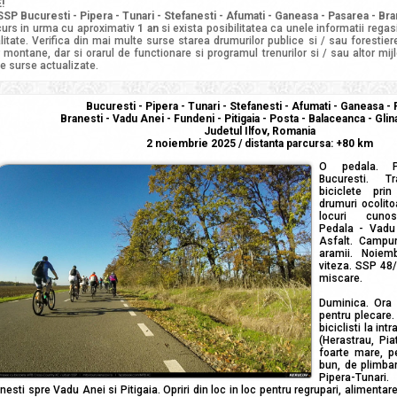
!
SSP Bucuresti - Pipera - Tunari - Stefanesti - Afumati - Ganeasa - Pasarea - Br
curs in urma cu aproximativ
1 an
si exista posibilitatea ca unele informatii regas
litate. Verifica din mai multe surse starea drumurilor publice si / sau forestier
 montane, dar si orarul de functionare si programul trenurilor si / sau altor mij
e surse actualizate.
Bucuresti - Pipera - Tunari - Stefanesti - Afumati - Ganeasa -
Branesti - Vadu Anei - Fundeni - Pitigaia - Posta - Balaceanca - Glin
Judetul Ilfov, Romania
2 noiembrie 2025 / distanta parcursa: +80 km
O pedala. 
Bucuresti. T
biciclete pri
drumuri ocolito
locuri cuno
Pedala - Vadu 
Asfalt. Campur
aramii. Noiem
viteza. SSP 48
miscare.
Duminica. Ora 
pentru plecare. 
biciclisti la in
(Herastrau, Pia
foarte mare, pe
bun, de plimbar
Pipera-Tunari
nesti spre Vadu Anei si Pitigaia. Opriri din loc in loc pentru regrupari, alimentar