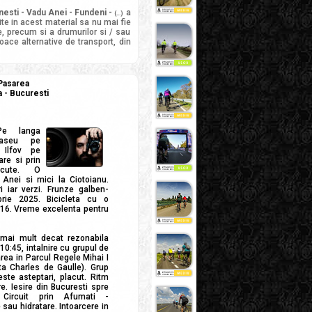
anesti - Vadu Anei - Fundeni -
a
(...)
ite in acest material sa nu mai fie
e, precum si a drumurilor si / sau
loace alternative de transport, din
 Pasarea
a - Bucuresti
Pe langa
raseu pe
n Ilfov pe
are si prin
scute. O
Anei si mici la Ciotoianu.
i iar verzi. Frunze galben-
brie 2025. Bicicleta cu o
/16. Vreme excelenta pentru
mai mult decat rezonabila
10:45, intalnire cu grupul de
trarea in Parcul Regele Mihai I
ta Charles de Gaulle). Grup
ste asteptari, placut. Ritm
e. Iesire din Bucuresti spre
. Circuit prin Afumati -
e sau hidratare. Intoarcere in