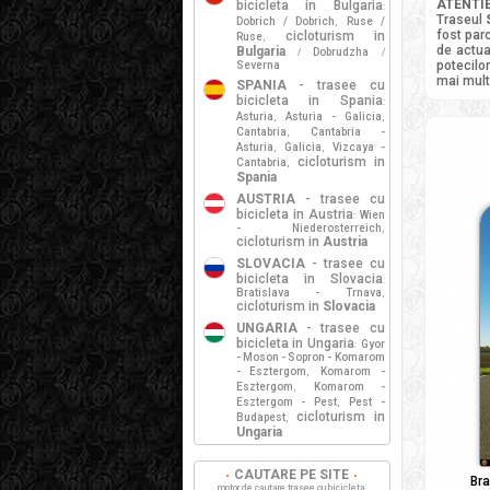
ATENTIE
bicicleta in Bulgaria
:
Traseul
Dobrich / Dobrich
Ruse /
,
fost par
cicloturism in
Ruse
,
de actua
Bulgaria
Dobrudzha
/
/
potecilor
Severna
mai mult
SPANIA
- trasee cu
bicicleta in Spania
:
Asturia
Asturia - Galicia
,
,
Cantabria
Cantabria -
,
Asturia
Galicia
Vizcaya -
,
,
cicloturism in
Cantabria
,
Spania
AUSTRIA
- trasee cu
bicicleta in Austria
Wien
:
- Niederosterreich
,
cicloturism in
Austria
SLOVACIA
- trasee cu
bicicleta in Slovacia
:
Bratislava - Trnava
,
cicloturism in
Slovacia
UNGARIA
- trasee cu
bicicleta in Ungaria
Gyor
:
- Moson - Sopron - Komarom
- Esztergom
Komarom -
,
Esztergom
Komarom -
,
Esztergom - Pest
Pest -
,
cicloturism in
Budapest
,
Ungaria
CAUTARE PE SITE
Bra
motor de cautare trasee cu bicicleta