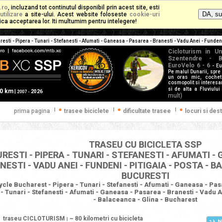
.ro
, incluzand tot continutul disponibil prin acest site, esti
utilizare
a site-ului. Acest website foloseste
cookie-uri
mplica acceptarea lor. Iti multumim pentru intelegere!
sti - Pipera - Tunari - Stefanesti - Afumati - Ganeasa - Pasarea - Branesti - Vadu Anei - Funden
Cicloturism in Un
Szentendre - B
EuroVelo 6 - 6
- E
Pe malul Dunarii, spre
un oras mic, cochet
cosmopolit si interesan
si de alta a Fluviului
60 km
|
2026
2007 -
mult)
|
|
|
prima pagina
trasee biciclete
dificultate trasee
locuri si dest
TRASEU CU BICICLETA SSP
RESTI - PIPERA - TUNARI - STEFANESTI - AFUMATI -
NESTI - VADU ANEI - FUNDENI - PITIGAIA - POSTA - B
BUCURESTI
cle Bucharest - Pipera - Tunari - Stefanesti - Afumati - Ganeasa - Pasa
 - Tunari - Stefanesti - Afumati - Ganeasa - Pasarea - Branesti - Vadu An
- Balaceanca - Glina - Bucharest
traseu CICLOTURISM
~ 80 kilometri
cu bicicleta
|