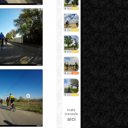
toate
traseele
aici