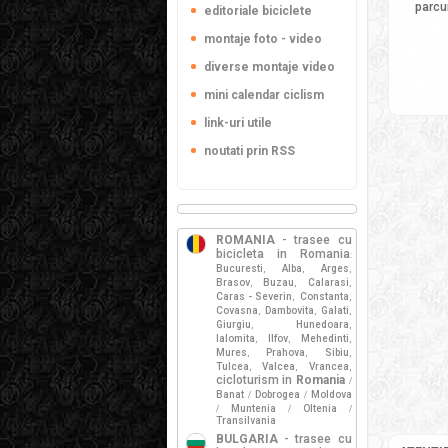
parcu
editoriale biciclete
montaje foto - video
diverse montaje video
mini calendar ciclism
link-uri utile
noutati prin RSS
ROMANIA
- trasee cu
bicicleta in Romania
:
Bucuresti
Alba
Arges
,
,
,
Brasov
Buzau
Calarasi
,
,
,
Caras - Severin
Constanta
,
,
Covasna
Dambovita
Galati
,
,
,
Giurgiu
Hunedoara
,
,
Ialomita
Ilfov
Mehedinti
,
,
,
Mures
Prahova
Sibiu
,
,
,
Tulcea
Valcea
Vrancea
,
,
,
cicloturism in
Romania
/
Banat
Dobrogea
Moldova
/
/
Muntenia
Oltenia
/
/
/
Transilvania
BULGARIA
- trasee cu