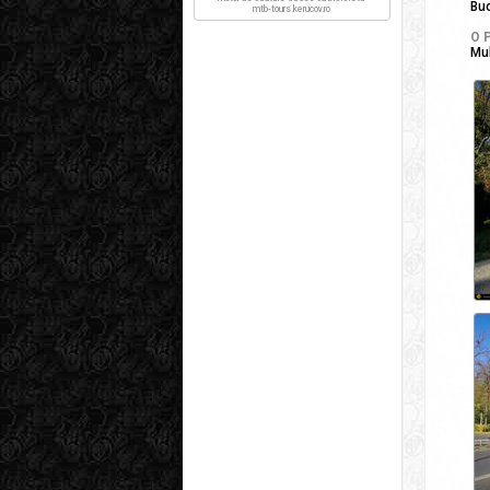
Buc
mtb-tours.kerucov.ro
O P
Mul