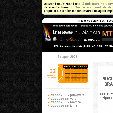
Utilizand sau vizitand site-ul
mtb-tours.kerucov
de acord automat cu
Termenii si conditiile de 
proprii si ale tertilor, iar continuarea navigarii i
Traseu cu bicicleta SSP Bucure
326
24 9
+
trasee cu bicicleta | MTB . XC . SSP |
8 august 2026
32
evenimente
ture ciclism
BUCU
BRA
SSP Bicy
trasee
primavara
mtb xc de
- Pipera
trasee
vara
mtb xc de
trasee
toamna
mtb xc de
trasee
iarna
mtb xc de