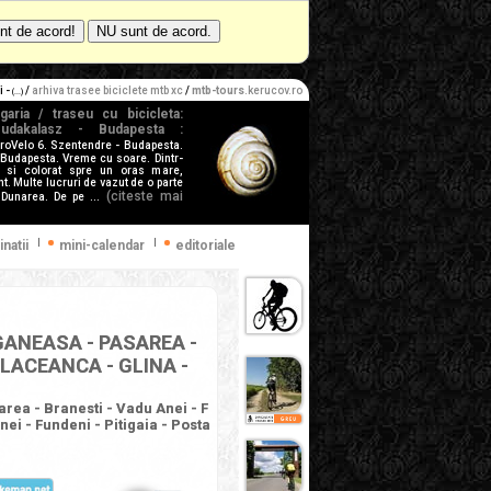
i -
/
arhiva trasee biciclete mtb xc
/
mtb-tours
.kerucov.ro
(...)
garia / traseu cu bicicleta:
udakalasz - Budapesta :
uroVelo 6. Szentendre - Budapesta.
 Budapesta. Vreme cu soare. Dintr-
 si colorat spre un oras mare,
t. Multe lucruri de vazut de o parte
(citeste mai
 Dunarea. De pe ...
|
|
inatii
mini-calendar
editoriale
 GANEASA - PASAREA -
ALACEANCA - GLINA -
rea - Branesti - Vadu Anei - F
ei - Fundeni - Pitigaia - Posta