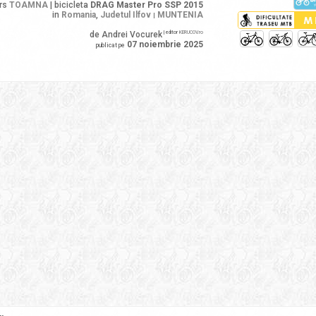
rs
TOAMNA
| bicicleta
DRAG Master Pro SSP 2015
in
Romania
,
Judetul Ilfov
MUNTENIA
|
de Andrei Vocurek
| editor
KERUCOV.ro
07 noiembrie 2025
publicat pe