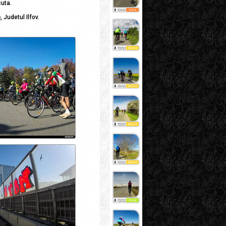
cuta.
)
, Judetul Ilfov.