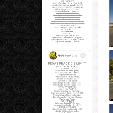
ROTI / ANVELOPE
Jante 28" profil inalt 50mm / fond Zefal
Specialized All Condition Armadillo 700x23C
Camere Decathlon 700x23C Presta 80mm
Michelin Dynamic Sport 700x23C *
Continental Ultra Sport 700x23C *
Continental Gatorskin 700x23C
Maxxis Re-Fuse 700x23C Nylon Breaker
Schwalbe Lugano 700x23C K-Guard
Vittoria Zaffiro III 700x23C Training
Camere cursiera CST 700x19-23C FV 60mm
Camere Continental Race 28 700x23C S60mm
DIVERSE COMPONENTE
Tija sa COX Rogue / Colier COX X-light
Sa COX Strike Pro
Sa COX ProRace
ACCESORII
Kilometraj Sigma Sport BC 906
Oglinda retrovizoare M-Wave 3D Spy Mini
Aparatoare noroi Polisport Michigan City/Road
Stop BikeForce Modest / 3 LED-uri
PEGAS PRACTIC 3120
/ 1992
(Total ODO:
14.082 KM
)
CADRU / FURCA
Pegas Practic 3120 Mixt (pliabila)
ANGRENAJ / PEDALIER / PINIOANE
Angrenaj si foaie Pegas
Pedale Wellgo LU-207 (cu ratrape)
Lant bicicleta KMC single-speed
Lant bicicleta single-speed
Pinion liber pe filet 16T / single speed
Pinion liber pe filet 18T / single speed
FRANE / MANETE FRANA
Manete frana Avid FR-5
Cabluri si camasi Jagwire / Bontrager
Frane janta dual pivot Saccon Sencro FN335
Frane janta cu pivot (noname, tip caliper)
Saboti frana cu filet BikeForce / Promax
Manete frana Tektro
ROTI / ANVELOPE
Jante duble aluminiu 20" / 36 spite
Anvelope Kenda Kontact 20" x 1.75
DIVERSE COMPONENTE
Ghidon Merida X-Mission Speed Rise 600
Ghidolina BBB RaceRibbon Yellow