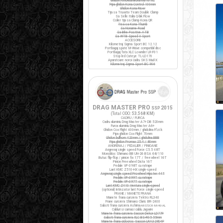
Ghidon Amoeba Borla M310 XC
Pipa ghidon Kona Control 100mm
Ghidon Kona Riser
Tija sa Truvativ Team Double Clamp
Sa Selle Italia Q-bik Flow
Colier tija sa Clamp Kona QR
Tisa sa Kona Thumb
Sa Noname Road
Sa Bike Positive ATB
Sa WTB Speed V Sport
ACCESORII
Kilometraj Sigma Sport BC 12.12
Portbagaj spate M-Wave compatibil disc
Portbagaj fata XLC Lowrider LR-F01
Stop led Cateye TL-LD170
Aparatoare noroi cadru SKS Mud-X
Kilometraj Sigma Sport BC 906
DRAG MASTER PRO
2015
SSP
(Total ODO:
53.568 KM
)
CADRU / FURCA
Cadru aluminiu Drag Master A7+ DB 520mm
Furca aluminiu Drag Master A6+
Ghidon Cox Flight 400mm / ghidolina Fi'zi:k
Pipa ghidon Cox Flight 70mm
Ghidon bullhorn 420mm / ghidolina BBB
Pipa ghidon Promax 25.4 / 80mm
ANGRENAJ / PEDALIER / PINIOANE
Angrenaj single speed Force C5.5 48T
Monobloc Shimano BB UN-26 BSA 68/110
Butuc flip-flop / pinion fix 17T / freewheel 16T
Pinion Freewheel Dicta 16T
Pedale VP-398T cu ratrape
Lant KMC Z510-HX single-speed
Angrenaj single speed Prowheel Hipster 44T
Pedale VP-399T cu ratrape
Pedale VP-397T cu ratrape
Lant KMC Z410 Ventura single-speed
(optional) Intinzator lant Force single-speed
FRANE / MANETE FRANA
Manete frana cursiera Tektro RL340
Frane cursiera Shimano Claris BR-2400
Saboti frana cursiera Ashima
ARS72CR-M-HU-AL
Cabluri si camasi cablu Jagwire
Manete frana cursiera Saccon Dekor LD77P
Saboti frana cursiera XLC BS-R05 55mm
Manete frana ciclocros Saccon LRA329D4P