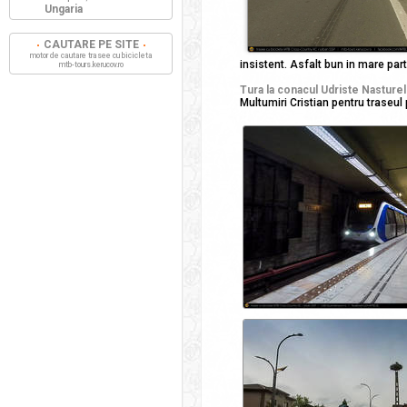
Ungaria
CAUTARE PE SITE
motor de cautare trasee cu bicicleta
insistent. Asfalt bun in mare parte
mtb-tours.kerucov.ro
Tura la conacul Udriste Nasturel
Multumiri Cristian pentru traseul 