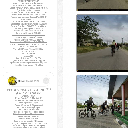
FRANE / MANETE FRANA
Manete frana cursiera Tektro RL340
Frane cursiera Shimano Claris BR-2400
Saboti frana cursiera Ashima
ARS72CR-M-HU-AL
Cabluri si camasi cablu Jagwire
Manete frana cursiera Saccon Dekor LD77P
Saboti frana cursiera XLC BS-R05 55mm
Manete frana ciclocros Saccon LRA329D4P
ROTI / ANVELOPE
Jante 28" profil inalt 50mm / fond Zefal
Specialized All Condition Armadillo 700x23C
Camere Decathlon 700x23C Presta 80mm
Michelin Dynamic Sport 700x23C *
Continental Ultra Sport 700x23C *
Continental Gatorskin 700x23C
Maxxis Re-Fuse 700x23C Nylon Breaker
Schwalbe Lugano 700x23C K-Guard
Vittoria Zaffiro III 700x23C Training
Camere cursiera CST 700x19-23C FV 60mm
Camere Continental Race 28 700x23C S60mm
DIVERSE COMPONENTE
Tija sa COX Rogue / Colier COX X-light
Sa COX Strike Pro
Sa COX ProRace
ACCESORII
Kilometraj Sigma Sport BC 906
Oglinda retrovizoare M-Wave 3D Spy Mini
Aparatoare noroi Polisport Michigan City/Road
Stop BikeForce Modest / 3 LED-uri
PEGAS PRACTIC 3120
/ 1992
(Total ODO:
14.082 KM
)
CADRU / FURCA
Pegas Practic 3120 Mixt (pliabila)
ANGRENAJ / PEDALIER / PINIOANE
Angrenaj si foaie Pegas
Pedale Wellgo LU-207 (cu ratrape)
Lant bicicleta KMC single-speed
Lant bicicleta single-speed
Pinion liber pe filet 16T / single speed
Pinion liber pe filet 18T / single speed
FRANE / MANETE FRANA
Manete frana Avid FR-5
Cabluri si camasi Jagwire / Bontrager
Frane janta dual pivot Saccon Sencro FN335
Frane janta cu pivot (noname, tip caliper)
Saboti frana cu filet BikeForce / Promax