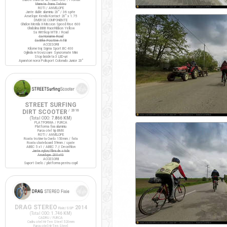
Manete frana Tektro
ROTI / ANVELOPE
Jante duble aluminiu 20" / 36 spite
Anvelope Kenda Kontact 20" x 1.75
DIVERSE COMPONENTE
Ghidon Merida X-Mission Speed Rise 600
Ghidolina BBB RaceRibbon Yellow
Sa Wittkop MTB / Road
Sa Noname Road
Sa Bike Positive ATB
ACCESORII
Kilometraj Sigma Sport BC 400
Oglinda retrovizoare Syncromate Mini
Stop bicicleta 3 LED-uri
Aparatori noroi Polisport Colorado Junior 20"
STREET SURFING
DIRT SCOOTER
/ 2016
(Total ODO:
7.866 KM
)
PLATFORMA / FURCA
Platforma fixa aluminiu
Furca otel tip BMX
ROTI / ANVELOPE
Roata trotineta Oxelo 150mm / fata
Roata skateboard 59mm / spate
ABEC 5 x1 / ABEC 7 // Decathlon
Jante nylon/fibra de sticla
Anvelope 200x40
ACCESORII
Suport Oxelo / platforma pentru copil
DRAG STEREO
2014
Fixie/SSP
(Total ODO:
1.746 KM
)
CADRU / FURCA
Cadru otel Hi-Ten Steel 520mm
Furca otel Hi-Ten Steel