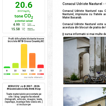
20.6
Conacul Udriste Nasturel - 
Conacul Udriste Nasturel sau Cas
20 572 kg CO
2
Nasturel, impreuna cu fratele ac
CO
tone
2
Matei Basarab.
potential salvat
Conacul Udriste Nasturel este u
4.99
tone
trasee
CO
mtb/xc + ssp
2
acestuia din blocuri de piatra de 
15.58
tone
deplasari
CO
mediu urban
2
|| sursa informatii si mai multe de
Profil dificultate/distanta trasee
biciclete
MTB Cross Country XC
8
33
163
101
21
mai multe informatii...
KERUCOV .ro © 2007 - 2026
#traseecubicicleta #mtb #ssp
Toate materialele prezentate pe
site / blog / pagina facebook
(fotografii, articole, imagini, texte,
reportaje, montaje foto-video etc.)
si incluse pe