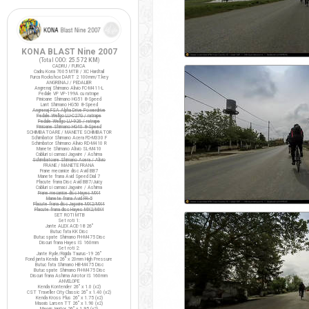
KONA BLAST Nine 2007
(Total ODO:
25.572 KM
)
CADRU / FURCA
Cadru Kona 7005 MTB / XC Hardtail
Furca Rockshox DART 2 100mm/T.key
ANGRENAJ / PEDALIER
Angrenaj Shimano Alivio FC-M411-L
Pedale VP VP-199A cu ratrape
Pinioane Shimano HG51 8-Speed
Lant Shimano HG50 8-Speed
Angrenaj FSA Alpha Drive Powerdrive
Pedale Wellgo LU-C27G / ratrape
Pedale Wellgo LU-926 / ratrape
Pinioane Shimano HG40 8-Speed
SCHIMBATOARE / MANETE SCHIMBATOR
Schimbator Shimano Acera FD-M330 F
Schimbator Shimano Alivio RD-M410 R
Manete Shimano Alivio SL-M410
Cabluri si camasi Jagwire / Ashima
Schimbatoare Shimano Acera / Alivio
FRANE / MANETE FRANA
Frane mecanice disc Avid BB7
Manete frana Avid Speed Dial 7
Placute frana Disc Avid BB7/Juicy
Cabluri si camasi Jagwire / Ashima
Frane mecanice disc Hayes MX4
Manete frana Avid FR-5
Placute frana disc Jagwire MX2/MX4
Placute frana disc Hayes MX2/MX4
SET ROTI MTB
Set roti 1:
Jante ALEX ACE-18 26"
Butuc fata KK Disc
Butuc spate Shimano FH-M475 Disc
Discuri frana Hayes IS 160mm
Set roti 2:
Jante Ryde/Rigida Taurus-19 26"
Fond janta Kenda 26" x 20mm High Pressure
Butuc fata Shimano HB-M475 Disc
Butuc spate Shimano FH-M475 Disc
Discuri frana Ashima Airotor IS 160mm
ANVELOPE
Kenda Kontender 26" x 1.0 (x2)
CST Traveller City Classic 26" x 1.40 (x2)
Kenda Kross Plus 26" x 1.75 (x2)
Maxxis Larsen TT 26" x 1.90 (x2)
Maxxis Ignitor 26" x 1.95 (x2)