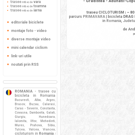
- Gradistea - Adunatii-Cop
trasee
vara
mtb xc de
trasee
toamna
mtb xc de
trasee
iarna
mtb xc de
traseu CICLOTURISM
~ 80
|
parcurs
PRIMAVARA
| bicicleta
DRAG 
in
Romania
,
Judetu
editoriale biciclete
de And
montaje foto - video
p
diverse montaje video
mini calendar ciclism
link-uri utile
noutati prin RSS
ROMANIA
- trasee cu
bicicleta in Romania
:
Bucuresti
Alba
Arges
,
,
,
Brasov
Buzau
Calarasi
,
,
,
Caras - Severin
Constanta
,
,
Covasna
Dambovita
Galati
,
,
,
Giurgiu
Hunedoara
,
,
Ialomita
Ilfov
Mehedinti
,
,
,
Mures
Prahova
Sibiu
,
,
,
Tulcea
Valcea
Vrancea
,
,
,
cicloturism in
Romania
/