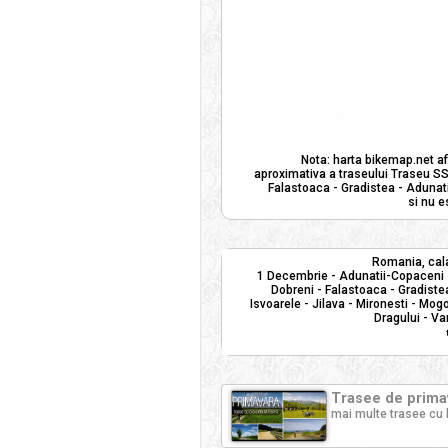
Nota: harta bikemap.net af
aproximativa a traseului Traseu SSP
Falastoaca - Gradistea - Adunati
si nu e
Romania, cala
1 Decembrie - Adunatii-Copaceni -
Dobreni - Falastoaca - Gradistea
Isvoarele - Jilava - Mironesti - Mog
Dragului - Va
Trasee de primav
mai multe trasee cu 