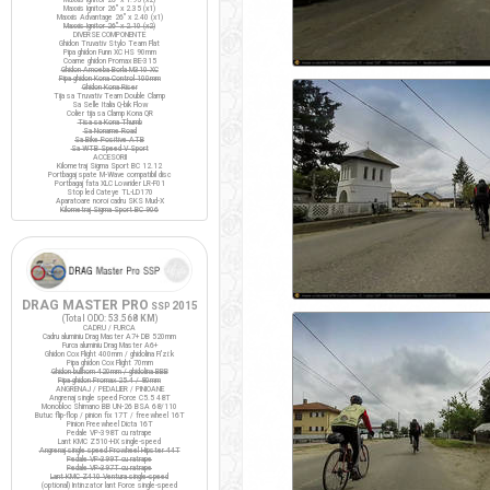
Maxxis Ignitor 26" x 2.35 (x1)
Maxxis Advantage 26" x 2.40 (x1)
Maxxis Ignitor 26" x 2.10 (x2)
DIVERSE COMPONENTE
Ghidon Truvativ Stylo Team Flat
Pipa ghidon Funn XC HS 90mm
Coarne ghidon Promax BE-315
Ghidon Amoeba Borla M310 XC
Pipa ghidon Kona Control 100mm
Ghidon Kona Riser
Tija sa Truvativ Team Double Clamp
Sa Selle Italia Q-bik Flow
Colier tija sa Clamp Kona QR
Tisa sa Kona Thumb
Sa Noname Road
Sa Bike Positive ATB
Sa WTB Speed V Sport
ACCESORII
Kilometraj Sigma Sport BC 12.12
Portbagaj spate M-Wave compatibil disc
Portbagaj fata XLC Lowrider LR-F01
Stop led Cateye TL-LD170
Aparatoare noroi cadru SKS Mud-X
Kilometraj Sigma Sport BC 906
DRAG MASTER PRO
2015
SSP
(Total ODO:
53.568 KM
)
CADRU / FURCA
Cadru aluminiu Drag Master A7+ DB 520mm
Furca aluminiu Drag Master A6+
Ghidon Cox Flight 400mm / ghidolina Fi'zi:k
Pipa ghidon Cox Flight 70mm
Ghidon bullhorn 420mm / ghidolina BBB
Pipa ghidon Promax 25.4 / 80mm
ANGRENAJ / PEDALIER / PINIOANE
Angrenaj single speed Force C5.5 48T
Monobloc Shimano BB UN-26 BSA 68/110
Butuc flip-flop / pinion fix 17T / freewheel 16T
Pinion Freewheel Dicta 16T
Pedale VP-398T cu ratrape
Lant KMC Z510-HX single-speed
Angrenaj single speed Prowheel Hipster 44T
Pedale VP-399T cu ratrape
Pedale VP-397T cu ratrape
Lant KMC Z410 Ventura single-speed
(optional) Intinzator lant Force single-speed