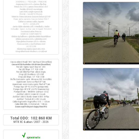
ANGRENAJ / PEDALIER / PINIOANE
Angrenaj COX 44T / butuc flip-flop
Pinion fix 17T / pinion freewheel 16T
Pedale VP-397 cu ratrape
Lant KMC single-speed alb
FRANE / MANETE FRANA
Manete frana cursiera Saccon Dekor LD74P
Frane janta cursiera Saccon Dekor FD07
Cabluri si camasi cablu Jagwire
ROTI / ANVELOPE
Jante duble aluminiu 28" / Handbuilt / inalte
Schwalbe Spicer Active Line K-Guard 700x30C
+ extensii valve Presta
DIVERSE COMPONENTE
Ghidon tip bullhorn / ghidolina BBB RaceRibbon
Ghidon cursiera COX / ghidolina COX
Pipa ghidon Promax 25.4 / 80mm
Tisa sa COX / Sa ProRace COX
ACCESORII
Kilometraj Sigma Sport BC 400
Stop BikeForce Modest / 3 LED-uri
Casca ciclism Roadr 500 Van Rysel (Decathlon)
Casca MTB Rockrider SIX Btwin (Decathlon)
Far LED Sigma Sport Buster 200
Far LED Elops ST 920 USB
Far LED BikeFun Pixie silicon negru
Stop LED Rockbros Q5 USB
Stop LED Elops ST 920 USB
Reflectorizante spite Wowow 3M Scotchlite
Aparatoare noroi sa Flash B'Twin
Aparatoare noroi roata spate Flash B'Twin
Pompa Giyo GP-92 AV/FV (pompa mini)
Pompa Giyo GF-35P AV/FV (manometru)
Pompa Btwin / Weldtite (cartuse CO2)
Antifurt ABUS U-mini 40 U-Lock
Antifurt ABUS Bordo Granit 6500 X-Plus
Antifurt Trelock BS 450 U-Lock
Cablu Kryptonite KryptoFlex 410 / 120cm
Cablu BBB BBL-22 ExtraCoil / 180cm
Scaun copil Polisport Guppy Maxi FFS
Total ODO: 102.860 KM
MTB XC & urban / 2007 - 2026
√
aproximativ