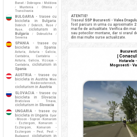
Banat
Dobrogea
Moldova
/
/
Muntenia
Oltenia
/
/
/
Transilvania
ATENTIE!
BULGARIA
- trasee cu
Traseul
SSP Bucuresti - Valea Dragului
bicicleta in Bulgaria
:
fost parcurs in urma cu aproximativ
2
Dobrich / Dobrich
Ruse /
,
mai fie de actualitate. Verifica din mai
cicloturism in
Ruse
,
sau potecilor montane, dar si orarul de
Bulgaria
Dobrudzha
/
/
din mai multe surse actualizate.
Severna
SPANIA
- trasee cu
bicicleta in Spania
:
Bucuresti 
Asturia
Asturia - Galicia
,
,
Conacul 
[
Cantabria
Cantabria -
,
Asturia
Galicia
Vizcaya -
Hotarele -
,
,
cicloturism in
Cantabria
Mogosesti - Var
,
Spania
AUSTRIA
- trasee cu
bicicleta in Austria
Wien
:
- Niederosterreich
,
cicloturism in
Austria
SLOVACIA
- trasee cu
bicicleta in Slovacia
:
Bratislava - Trnava
,
cicloturism in
Slovacia
UNGARIA
- trasee cu
bicicleta in Ungaria
Gyor
:
- Moson - Sopron - Komarom
- Esztergom
Komarom -
,
Esztergom
Komarom -
,
Esztergom - Pest
Pest -
,
cicloturism in
Budapest
,