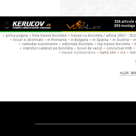
326
articole
393
montaje f
prima pagina
lista trasee biciclete
trasee cu bicicleta / arhiva 2007 - 202
locuri si destinatii
in Romania
in Bulgaria
in Spania
in Austria
i
calendar evenimente
editoriale biciclete
top trasee biciclete
statistici calatorii pe bicicleta
locuri de vazut
concursuri mtb
trasee cicloturistice
harta site
rss
ter