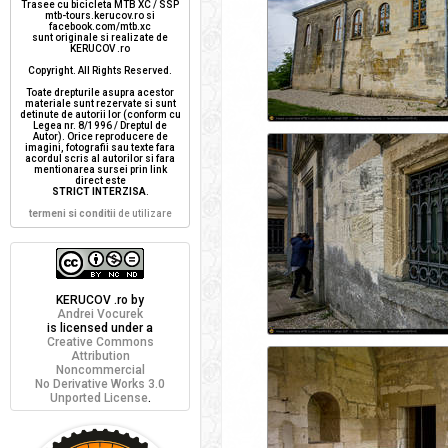
Trasee cu bicicleta MTB XC / SSP
mtb-tours.kerucov.ro si
facebook.com/mtb.xc
sunt originale si realizate de
KERUCOV .ro
Copyright. All Rights Reserved.
Toate drepturile asupra acestor
materiale sunt rezervate si sunt
detinute de autorii lor (conform cu
Legea nr. 8/1996 / Dreptul de
Autor). Orice reproducere de
imagini, fotografii sau texte fara
acordul scris al autorilor si fara
mentionarea sursei prin link
direct este
STRICT INTERZISA
.
termeni si conditii
de utilizare
KERUCOV .ro
by
Andrei Vocurek
is licensed under a
Creative Commons
Attribution
Noncommercial
No Derivative Works 3.0
Unported License
.