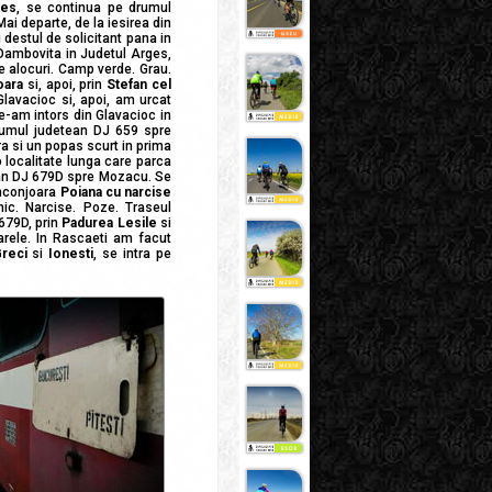
ges
, se continua pe drumul
 Mai departe, de la iesirea din
destul de solicitant pana in
 Dambovita in Judetul Arges,
e alocuri. Camp verde. Grau.
oara
si, apoi, prin
Stefan cel
Glavacioc si, apoi, am urcat
 Ne-am intors din Glavacioc in
drumul judetean DJ 659 spre
ara si un popas scurt in prima
o localitate lunga care parca
an DJ 679D spre Mozacu. Se
inconjoara
Poiana cu narcise
rnic. Narcise. Poze. Traseul
679D, prin
Padurea Lesile
si
soarele. In Rascaeti am facut
reci
si
Ionesti
, se intra pe