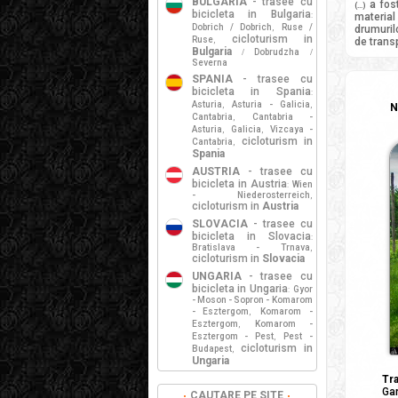
BULGARIA
- trasee cu
a fos
(...)
bicicleta in Bulgaria
:
material 
Dobrich / Dobrich
Ruse /
,
drumurilo
cicloturism in
Ruse
,
de trans
Bulgaria
Dobrudzha
/
/
Severna
SPANIA
- trasee cu
bicicleta in Spania
:
Asturia
Asturia - Galicia
,
,
N
Cantabria
Cantabria -
,
Asturia
Galicia
Vizcaya -
,
,
cicloturism in
Cantabria
,
Spania
AUSTRIA
- trasee cu
bicicleta in Austria
Wien
:
- Niederosterreich
,
cicloturism in
Austria
SLOVACIA
- trasee cu
bicicleta in Slovacia
:
Bratislava - Trnava
,
cicloturism in
Slovacia
UNGARIA
- trasee cu
bicicleta in Ungaria
Gyor
:
- Moson - Sopron - Komarom
- Esztergom
Komarom -
,
Esztergom
Komarom -
,
Esztergom - Pest
Pest -
,
cicloturism in
Budapest
,
Ungaria
Tra
Gar
CAUTARE PE SITE