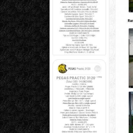
Manete frana ciclocros Saccon LRA329D4P
ROTI / ANVELOPE
Jante 28" profil inalt 50mm / fond Zefal
Specialized All Condition Armadillo 700x23C
Camere Decathlon 700x23C Presta 80mm
Michelin Dynamic Sport 700x23C *
Continental Ultra Sport 700x23C *
Continental Gatorskin 700x23C
Ra
Maxxis Re-Fuse 700x23C Nylon Breaker
Schwalbe Lugano 700x23C K-Guard
Vittoria Zaffiro III 700x23C Training
Camere cursiera CST 700x19-23C FV 60mm
Camere Continental Race 28 700x23C S60mm
DIVERSE COMPONENTE
Tija sa COX Rogue / Colier COX X-light
Sa COX Strike Pro
Sa COX ProRace
ACCESORII
Kilometraj Sigma Sport BC 906
Oglinda retrovizoare M-Wave 3D Spy Mini
Aparatoare noroi Polisport Michigan City/Road
Stop BikeForce Modest / 3 LED-uri
PEGAS PRACTIC 3120
/ 1992
(Total ODO:
14.082 KM
)
CADRU / FURCA
Pegas Practic 3120 Mixt (pliabila)
ANGRENAJ / PEDALIER / PINIOANE
Angrenaj si foaie Pegas
Pedale Wellgo LU-207 (cu ratrape)
Lant bicicleta KMC single-speed
Lant bicicleta single-speed
Pinion liber pe filet 16T / single speed
Pinion liber pe filet 18T / single speed
FRANE / MANETE FRANA
Manete frana Avid FR-5
Cabluri si camasi Jagwire / Bontrager
Frane janta dual pivot Saccon Sencro FN335
Frane janta cu pivot (noname, tip caliper)
Saboti frana cu filet BikeForce / Promax
Manete frana Tektro
ROTI / ANVELOPE
Jante duble aluminiu 20" / 36 spite
Anvelope Kenda Kontact 20" x 1.75
DIVERSE COMPONENTE
Ghidon Merida X-Mission Speed Rise 600