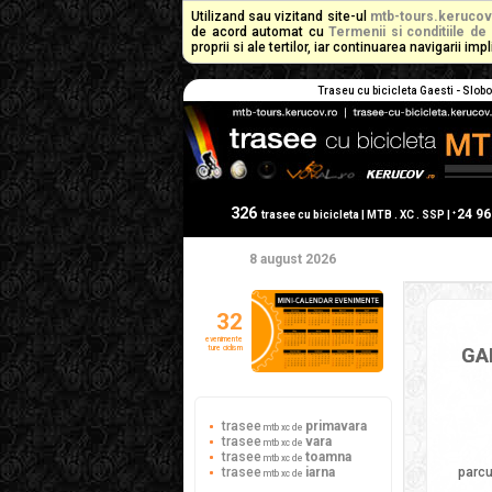
Utilizand sau vizitand site-ul
mtb-tours.kerucov
de acord automat cu
Termenii si conditiile de 
proprii si ale tertilor, iar continuarea navigarii i
Traseu cu bicicleta Gaesti - Slob
326
24 9
+
trasee cu bicicleta | MTB . XC . SSP |
8 august 2026
32
evenimente
ture ciclism
GAE
trasee
primavara
mtb xc de
trasee
vara
mtb xc de
trasee
toamna
mtb xc de
trasee
iarna
parc
mtb xc de