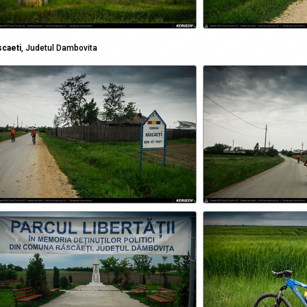
scaeti
, Judetul Dambovita