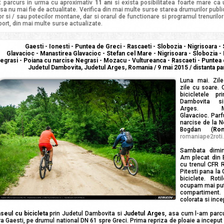
t parcurs in urma cu aproximativ
11 ani
si exista posibilitatea foarte mare ca 
sa nu mai fie de actualitate. Verifica din mai multe surse starea drumurilor publi
r si / sau potecilor montane, dar si orarul de functionare si programul trenurilor 
port, din mai multe surse actualizate.
Gaesti - Ionesti - Puntea de Greci - Rascaeti - Slobozia - Nigrisoara -
Glavacioc - Manastirea Glavacioc - Stefan cel Mare - Nigrisoara - Slobozia 
egrasi - Poiana cu narcise Negrasi - Mozacu - Vultureanca - Rascaeti - Puntea d
Judetul Dambovita, Judetul Arges, Romania / 9 mai 2015 / distanta p
Luna mai. Zile
zile cu soare. 
bicicletele pr
Dambovita si
Arges. Man
Glavacioc. Par
narcise de la N
Bogdan (
Ro
romaniape2roti.
Sambata dimin
Am plecat din B
cu trenul CFR 
Pitesti pana la 
biciclete. Ro
ocupam mai puti
compartiment. 
colorata si ince
seul cu bicicleta
prin Judetul Dambovita si
Judetul Arges
, asa cum l-am parc
a Gaesti, pe drumul national DN 61 spre Greci. Prima repriza de ploaie a inceput