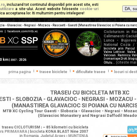
.ro
, incluzand tot continutul disponibil prin acest site, esti
utilizare
a site-ului. Acest website foloseste
cookie-uri
mplica acceptarea lor. Iti multumim pentru intelegere!
ozia - Glavacioc - Negrasi - Mozacu - Rascaeti - Gaesti (Manastirea Glavacioc si Poiana cu nar
Cicloturism in Ro
Calimanesti-Caci
Lunca - Bujoreni
National Cozia / 
bicicleta prin Parcul
Valea Lotrisor. Valea
Valcean. Ramnicu Val
(romaniape2roti.blogspo
60 km
|
2026
2007 -
(citeste mai
Oltulu...
|
|
|
prima pagina
trasee biciclete
dificultate trasee
locuri si dest
TRASEU CU BICICLETA MTB XC
STI - SLOBOZIA - GLAVACIOC - NEGRASI - MOZACU -
(MANASTIREA GLAVACIOC SI POIANA CU NARCIS
MTB XC Cycling Tour Gaesti - Slobozia - Glavacioc - Negrasi - Mozacu
(Glavacioc Monastery and Negrasi Daffodil Mead
traseu CICLOTURISM
~ 85 kilometri
cu bicicleta
|
urs
PRIMAVARA
| bicicleta
KONA BLAST Nine 2007
in
Romania
,
Judetul Arges
MUNTENIA
|