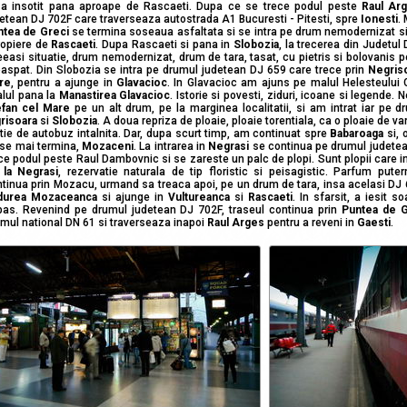
-a insotit pana aproape de Rascaeti. Dupa ce se trece podul peste
Raul Ar
etean DJ 702F care traverseaza autostrada A1 Bucuresti - Pitesti, spre
Ionesti
.
ntea de Greci
se termina soseaua asfaltata si se intra pe drum nemodernizat si 
ropiere de
Rascaeti
. Dupa Rascaeti si pana in
Slobozia
, la trecerea din Judetul
easi situatie, drum nemodernizat, drum de tara, tasat, cu pietris si bolovanis p
aspat. Din Slobozia se intra pe drumul judetean DJ 659 care trece prin
Negris
re
, pentru a ajunge in
Glavacioc
. In Glavacioc am ajuns pe malul Helesteului 
lul pana la
Manastirea Glavacioc
. Istorie si povesti, ziduri, icoane si legende.
efan cel Mare
pe un alt drum, pe la marginea localitatii, si am intrat iar pe 
risoara
si
Slobozia
. A doua repriza de ploaie, ploaie torentiala, ca o ploaie de v
tie de autobuz intalnita. Dar, dupa scurt timp, am continuat spre
Babaroaga
si, 
 se mai termina,
Mozaceni
. La intrarea in
Negrasi
se continua pe drumul judete
ce podul peste Raul Dambovnic si se zareste un palc de plopi. Sunt plopii care 
 la Negrasi
, rezervatie naturala de tip floristic si peisagistic. Parfum pute
tinua prin Mozacu, urmand sa treaca apoi, pe un drum de tara, insa acelasi DJ 
durea Mozaceanca
si ajunge in
Vultureanca
si
Rascaeti
. In sfarsit, a iesit 
pas. Revenind pe drumul judetean DJ 702F, traseul continua prin
Puntea de G
mul national DN 61 si traverseaza inapoi
Raul Arges
pentru a reveni in
Gaesti
.