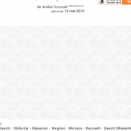
de Andrei Vocurek
| editor
KERUCOV.ro
15 mai 2015
publicat pe
!
Gaesti - Slobozia - Glavacioc - Negrasi - Mozacu - Rascaeti - Gaesti (Manasti