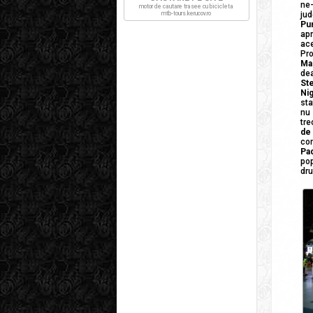
ne
motor de cautare trasee cu bicicleta
mtb-tours.kerucov.ro
jud
Pu
ap
ace
Pro
Ma
dea
St
Nig
sta
nu
tre
de
con
Pa
po
dru