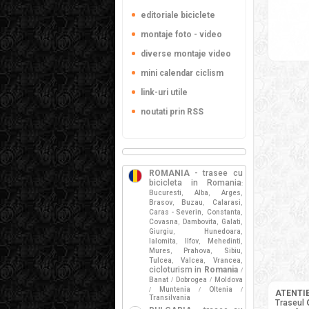
editoriale biciclete
montaje foto - video
diverse montaje video
mini calendar ciclism
link-uri utile
noutati prin RSS
ROMANIA
- trasee cu
bicicleta in Romania
:
Bucuresti
Alba
Arges
,
,
,
Brasov
Buzau
Calarasi
,
,
,
Caras - Severin
Constanta
,
,
Covasna
Dambovita
Galati
,
,
,
Giurgiu
Hunedoara
,
,
Ialomita
Ilfov
Mehedinti
,
,
,
Mures
Prahova
Sibiu
,
,
,
Tulcea
Valcea
Vrancea
,
,
,
cicloturism in
Romania
/
Banat
Dobrogea
Moldova
/
/
Muntenia
Oltenia
/
/
/
ATENTIE
Transilvania
Traseul