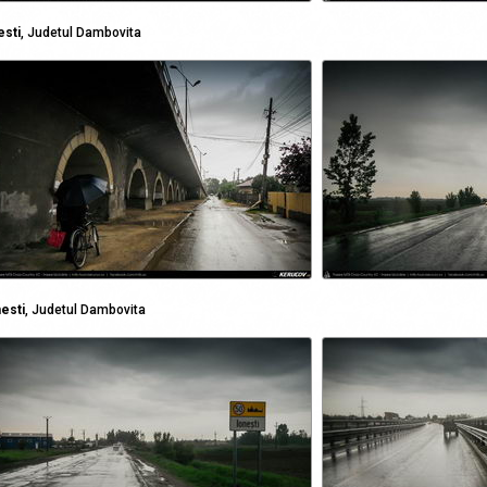
esti
, Judetul Dambovita
esti
, Judetul Dambovita