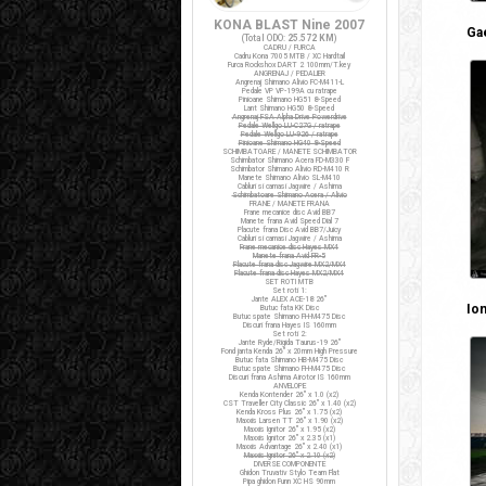
KONA BLAST Nine 2007
Ga
(Total ODO:
25.572 KM
)
CADRU / FURCA
Cadru Kona 7005 MTB / XC Hardtail
Furca Rockshox DART 2 100mm/T.key
ANGRENAJ / PEDALIER
Angrenaj Shimano Alivio FC-M411-L
Pedale VP VP-199A cu ratrape
Pinioane Shimano HG51 8-Speed
Lant Shimano HG50 8-Speed
Angrenaj FSA Alpha Drive Powerdrive
Pedale Wellgo LU-C27G / ratrape
Pedale Wellgo LU-926 / ratrape
Pinioane Shimano HG40 8-Speed
SCHIMBATOARE / MANETE SCHIMBATOR
Schimbator Shimano Acera FD-M330 F
Schimbator Shimano Alivio RD-M410 R
Manete Shimano Alivio SL-M410
Cabluri si camasi Jagwire / Ashima
Schimbatoare Shimano Acera / Alivio
FRANE / MANETE FRANA
Frane mecanice disc Avid BB7
Manete frana Avid Speed Dial 7
Placute frana Disc Avid BB7/Juicy
Cabluri si camasi Jagwire / Ashima
Frane mecanice disc Hayes MX4
Manete frana Avid FR-5
Placute frana disc Jagwire MX2/MX4
Placute frana disc Hayes MX2/MX4
SET ROTI MTB
Set roti 1:
Jante ALEX ACE-18 26"
Ion
Butuc fata KK Disc
Butuc spate Shimano FH-M475 Disc
Discuri frana Hayes IS 160mm
Set roti 2:
Jante Ryde/Rigida Taurus-19 26"
Fond janta Kenda 26" x 20mm High Pressure
Butuc fata Shimano HB-M475 Disc
Butuc spate Shimano FH-M475 Disc
Discuri frana Ashima Airotor IS 160mm
ANVELOPE
Kenda Kontender 26" x 1.0 (x2)
CST Traveller City Classic 26" x 1.40 (x2)
Kenda Kross Plus 26" x 1.75 (x2)
Maxxis Larsen TT 26" x 1.90 (x2)
Maxxis Ignitor 26" x 1.95 (x2)
Maxxis Ignitor 26" x 2.35 (x1)
Maxxis Advantage 26" x 2.40 (x1)
Maxxis Ignitor 26" x 2.10 (x2)
DIVERSE COMPONENTE
Ghidon Truvativ Stylo Team Flat
Pipa ghidon Funn XC HS 90mm