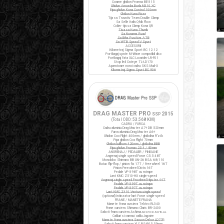
Coarne ghidon Promax BE-315
Ghidon Amoeba Borla M310 XC
Pipa ghidon Kona Control 100mm
Ghidon Kona Riser
Tija sa Truvativ Team Double Clamp
Sa Selle Italia Q-bik Flow
Colier tija sa Clamp Kona QR
Tisa sa Kona Thumb
Sa Noname Road
Sa Bike Positive ATB
Sa WTB Speed V Sport
ACCESORII
Kilometraj Sigma Sport BC 12.12
Portbagaj spate M-Wave compatibil disc
Portbagaj fata XLC Lowrider LR-F01
Stop led Cateye TL-LD170
Aparatoare noroi cadru SKS Mud-X
Kilometraj Sigma Sport BC 906
DRAG MASTER PRO
2015
SSP
(Total ODO:
53.568 KM
)
CADRU / FURCA
Cadru aluminiu Drag Master A7+ DB 520mm
Furca aluminiu Drag Master A6+
Ghidon Cox Flight 400mm / ghidolina Fi'zi:k
Pipa ghidon Cox Flight 70mm
Ghidon bullhorn 420mm / ghidolina BBB
Pipa ghidon Promax 25.4 / 80mm
ANGRENAJ / PEDALIER / PINIOANE
Angrenaj single speed Force C5.5 48T
Monobloc Shimano BB UN-26 BSA 68/110
Butuc flip-flop / pinion fix 17T / freewheel 16T
Pinion Freewheel Dicta 16T
Pedale VP-398T cu ratrape
Lant KMC Z510-HX single-speed
Angrenaj single speed Prowheel Hipster 44T
Pedale VP-399T cu ratrape
Pedale VP-397T cu ratrape
Lant KMC Z410 Ventura single-speed
(optional) Intinzator lant Force single-speed
FRANE / MANETE FRANA
Manete frana cursiera Tektro RL340
Frane cursiera Shimano Claris BR-2400
Saboti frana cursiera Ashima
ARS72CR-M-HU-AL
Cabluri si camasi cablu Jagwire
Manete frana cursiera Saccon Dekor LD77P
Saboti frana cursiera XLC BS-R05 55mm