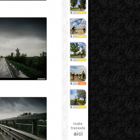
toate
traseele
aici