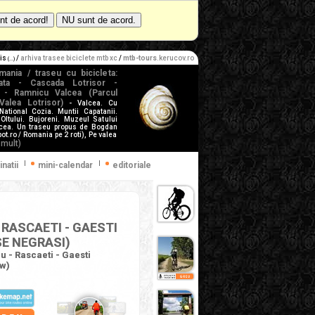
cis
/
arhiva trasee biciclete mtb xc
/
mtb-tours
.kerucov.ro
(...)
mania / traseu cu bicicleta:
ulata - Cascada Lotrisor -
 - Ramnicu Valcea (Parcul
Valea Lotrisor)
- Valcea. Cu
 National Cozia. Muntii Capatanii.
 Oltului. Bujoreni. Muzeul Satului
cea. Un traseu propus de Bogdan
t.ro / Romania pe 2 roti), Pe valea
 mult)
|
|
inatii
mini-calendar
editoriale
 RASCAETI - GAESTI
E NEGRASI)
 - Rascaeti - Gaesti
ow)