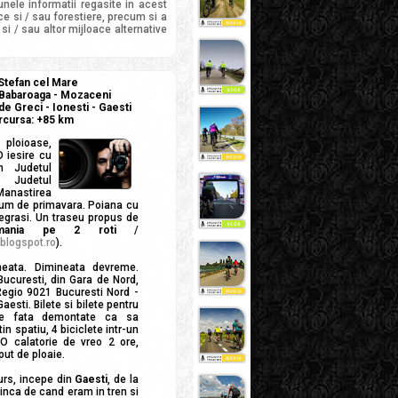
unele informatii regasite in acest
ce si / sau forestiere, precum si a
si / sau altor mijloace alternative
 Stefan cel Mare
- Babaroaga - Mozaceni
e Greci - Ionesti - Gaesti
arcursa: +85 km
 ploioase,
O iesire cu
in Judetul
 Judetul
astirea
fum de primavara. Poiana cu
egrasi. Un traseu propus de
mania pe 2 roti
/
blogspot.ro
).
eata. Dimineata devreme.
ucuresti, din Gara de Nord,
Regio 9021 Bucuresti Nord -
Gaesti. Bilete si bilete pentru
tile fata demontate ca sa
n spatiu, 4 biciclete intr-un
O calatorie de vreo 2 ore,
put de ploaie.
urs, incepe din
Gaesti
, de la
 inca de cand eram in tren si