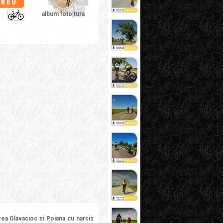
album foto tura
rea Glavacioc si Poiana cu narcis