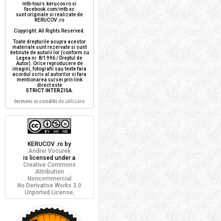
mtb-tours.kerucov.ro si
facebook.com/mtb.xc
sunt originale si realizate de
KERUCOV .ro
Copyright. All Rights Reserved.
Toate drepturile asupra acestor
materiale sunt rezervate si sunt
detinute de autorii lor (conform cu
Legea nr. 8/1996 / Dreptul de
Autor). Orice reproducere de
imagini, fotografii sau texte fara
acordul scris al autorilor si fara
mentionarea sursei prin link
direct este
STRICT INTERZISA
.
termeni si conditii
de utilizare
KERUCOV .ro
by
Andrei Vocurek
is licensed under a
Creative Commons
Attribution
Noncommercial
No Derivative Works 3.0
Unported License
.