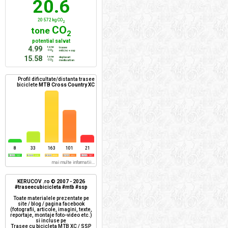
20.6
20 572 kg CO
2
CO
tone
2
potential salvat
4.99
tone
trasee
CO
mtb/xc + ssp
2
15.58
tone
deplasari
CO
mediu urban
2
Profil dificultate/distanta trasee
biciclete
MTB Cross Country XC
8
33
163
101
21
mai multe informatii...
KERUCOV .ro © 2007 - 2026
#traseecubicicleta #mtb #ssp
Toate materialele prezentate pe
site / blog / pagina facebook
(fotografii, articole, imagini, texte,
reportaje, montaje foto-video etc.)
si incluse pe
Trasee cu bicicleta MTB XC / SSP