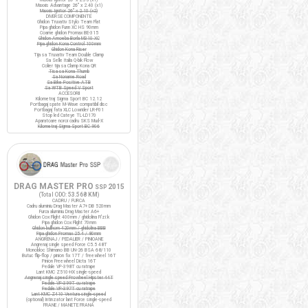
Maxxis Advantage 26" x 2.40 (x1)
Maxxis Ignitor 26" x 2.10 (x2)
DIVERSE COMPONENTE
Ghidon Truvativ Stylo Team Flat
Pipa ghidon Funn XC HS 90mm
Coarne ghidon Promax BE-315
Ghidon Amoeba Borla M310 XC
Pipa ghidon Kona Control 100mm
Ghidon Kona Riser
Tija sa Truvativ Team Double Clamp
Sa Selle Italia Q-bik Flow
Colier tija sa Clamp Kona QR
Tisa sa Kona Thumb
Sa Noname Road
Sa Bike Positive ATB
Sa WTB Speed V Sport
ACCESORII
Kilometraj Sigma Sport BC 12.12
Portbagaj spate M-Wave compatibil disc
Portbagaj fata XLC Lowrider LR-F01
Stop led Cateye TL-LD170
Aparatoare noroi cadru SKS Mud-X
Kilometraj Sigma Sport BC 906
DRAG MASTER PRO
2015
SSP
(Total ODO:
53.568 KM
)
CADRU / FURCA
Cadru aluminiu Drag Master A7+ DB 520mm
Furca aluminiu Drag Master A6+
Ghidon Cox Flight 400mm / ghidolina Fi'zi:k
Pipa ghidon Cox Flight 70mm
Ghidon bullhorn 420mm / ghidolina BBB
Pipa ghidon Promax 25.4 / 80mm
ANGRENAJ / PEDALIER / PINIOANE
Angrenaj single speed Force C5.5 48T
Monobloc Shimano BB UN-26 BSA 68/110
Butuc flip-flop / pinion fix 17T / freewheel 16T
Pinion Freewheel Dicta 16T
Pedale VP-398T cu ratrape
Lant KMC Z510-HX single-speed
Angrenaj single speed Prowheel Hipster 44T
Pedale VP-399T cu ratrape
Pedale VP-397T cu ratrape
Lant KMC Z410 Ventura single-speed
(optional) Intinzator lant Force single-speed
FRANE / MANETE FRANA