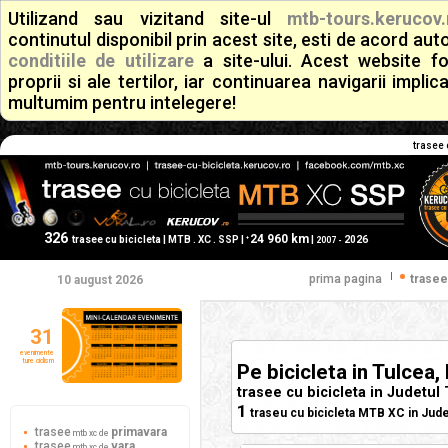
Utilizand sau vizitand site-ul
mtb-tours.kerucov.
continutul disponibil prin acest site, esti de acord a
conditiile de utilizare
a site-ului. Acest website f
proprii si ale tertilor, iar continuarea navigarii implic
multumim pentru intelegere!
trasee 
326
24 960 km
+
trasee cu bicicleta | MTB . XC . SSP |
|
2026
2007 -
|
prima pagina
trasee
10 august 2026
31
evenimente
ture ciclism
Pe bicicleta in Tulcea
trasee cu bicicleta in Judetul
1
traseu cu bicicleta MTB XC in Jud
trasee
primavara
mtb xc de
trasee
vara
mtb xc de