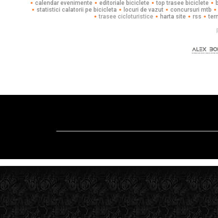
calendar evenimente
editoriale biciclete
top trasee biciclete
statistici calatorii pe bicicleta
locuri de vazut
concursuri mtb
trasee cicloturistice
harta site
rss
ter