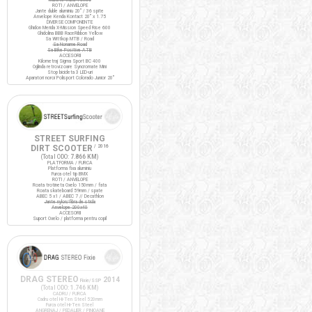
ROTI / ANVELOPE
Jante duble aluminiu 20" / 36 spite
Anvelope Kenda Kontact 20" x 1.75
DIVERSE COMPONENTE
Ghidon Merida X-Mission Speed Rise 600
Ghidolina BBB RaceRibbon Yellow
Sa Wittkop MTB / Road
Sa Noname Road
Sa Bike Positive ATB
ACCESORII
Kilometraj Sigma Sport BC 400
Oglinda retrovizoare Syncromate Mini
Stop bicicleta 3 LED-uri
Aparatori noroi Polisport Colorado Junior 20"
STREET SURFING
DIRT SCOOTER
/ 2016
(Total ODO:
7.866 KM
)
PLATFORMA / FURCA
Platforma fixa aluminiu
Furca otel tip BMX
ROTI / ANVELOPE
Roata trotineta Oxelo 150mm / fata
Roata skateboard 59mm / spate
ABEC 5 x1 / ABEC 7 // Decathlon
Jante nylon/fibra de sticla
Anvelope 200x40
ACCESORII
Suport Oxelo / platforma pentru copil
DRAG STEREO
2014
Fixie/SSP
(Total ODO:
1.746 KM
)
CADRU / FURCA
Cadru otel Hi-Ten Steel 520mm
Furca otel Hi-Ten Steel
ANGRENAJ / PEDALIER / PINIOANE