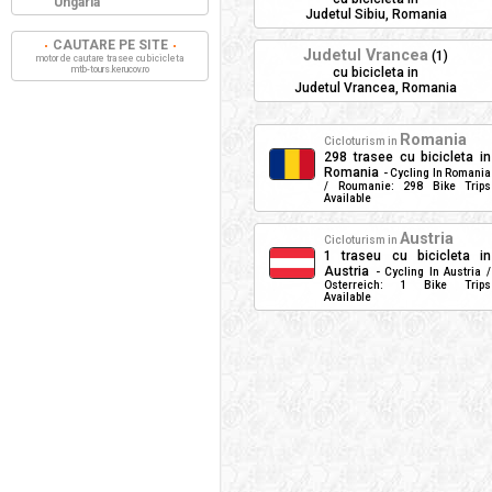
Ungaria
Judetul Sibiu, Romania
CAUTARE PE SITE
Judetul Vrancea
(1)
motor de cautare trasee cu bicicleta
mtb-tours.kerucov.ro
cu bicicleta in
Judetul Vrancea, Romania
Romania
Cicloturism in
298 trasee cu bicicleta in
Romania
- Cycling In Romania
/ Roumanie: 298 Bike Trips
Available
Austria
Cicloturism in
1 traseu cu bicicleta in
Austria
- Cycling In Austria /
Osterreich: 1 Bike Trips
Available