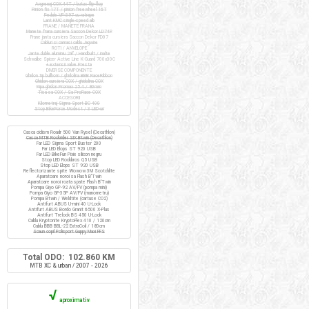
Angrenaj COX 44T / butuc flip-flop
Pinion fix 17T / pinion freewheel 16T
Pedale VP-397 cu ratrape
Lant KMC single-speed alb
FRANE / MANETE FRANA
Manete frana cursiera Saccon Dekor LD74P
Frane janta cursiera Saccon Dekor FD07
Cabluri si camasi cablu Jagwire
ROTI / ANVELOPE
Jante duble aluminiu 28" / Handbuilt / inalte
Schwalbe Spicer Active Line K-Guard 700x30C
+ extensii valve Presta
DIVERSE COMPONENTE
Ghidon tip bullhorn / ghidolina BBB RaceRibbon
Ghidon cursiera COX / ghidolina COX
Pipa ghidon Promax 25.4 / 80mm
Tisa sa COX / Sa ProRace COX
ACCESORII
Kilometraj Sigma Sport BC 400
Stop BikeForce Modest / 3 LED-uri
Casca ciclism Roadr 500 Van Rysel (Decathlon)
Casca MTB Rockrider SIX Btwin (Decathlon)
Far LED Sigma Sport Buster 200
Far LED Elops ST 920 USB
Far LED BikeFun Pixie silicon negru
Stop LED Rockbros Q5 USB
Stop LED Elops ST 920 USB
Reflectorizante spite Wowow 3M Scotchlite
Aparatoare noroi sa Flash B'Twin
Aparatoare noroi roata spate Flash B'Twin
Pompa Giyo GP-92 AV/FV (pompa mini)
Pompa Giyo GF-35P AV/FV (manometru)
Pompa Btwin / Weldtite (cartuse CO2)
Antifurt ABUS U-mini 40 U-Lock
Antifurt ABUS Bordo Granit 6500 X-Plus
Antifurt Trelock BS 450 U-Lock
Cablu Kryptonite KryptoFlex 410 / 120cm
Cablu BBB BBL-22 ExtraCoil / 180cm
Scaun copil Polisport Guppy Maxi FFS
Total ODO: 102.860 KM
MTB XC & urban / 2007 - 2026
√
aproximativ