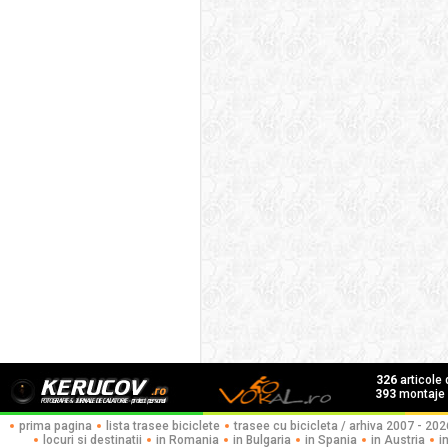
326
articole
393
montaje f
prima pagina
lista trasee biciclete
trasee cu bicicleta / arhiva 2007 - 202
locuri si destinatii
in Romania
in Bulgaria
in Spania
in Austria
i