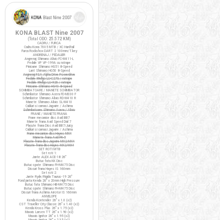
KONA BLAST Nine 2007
(Total ODO:
25.572 KM
)
CADRU / FURCA
Cadru Kona 7005 MTB / XC Hardtail
Furca Rockshox DART 2 100mm/T.key
ANGRENAJ / PEDALIER
Angrenaj Shimano Alivio FC-M411-L
Pedale VP VP-199A cu ratrape
Pinioane Shimano HG51 8-Speed
Lant Shimano HG50 8-Speed
Angrenaj FSA Alpha Drive Powerdrive
Pedale Wellgo LU-C27G / ratrape
Pedale Wellgo LU-926 / ratrape
Pinioane Shimano HG40 8-Speed
SCHIMBATOARE / MANETE SCHIMBATOR
Schimbator Shimano Acera FD-M330 F
Schimbator Shimano Alivio RD-M410 R
Manete Shimano Alivio SL-M410
Cabluri si camasi Jagwire / Ashima
Schimbatoare Shimano Acera / Alivio
FRANE / MANETE FRANA
Frane mecanice disc Avid BB7
Manete frana Avid Speed Dial 7
Placute frana Disc Avid BB7/Juicy
Cabluri si camasi Jagwire / Ashima
Frane mecanice disc Hayes MX4
Manete frana Avid FR-5
Placute frana disc Jagwire MX2/MX4
Placute frana disc Hayes MX2/MX4
SET ROTI MTB
Set roti 1:
Jante ALEX ACE-18 26"
Butuc fata KK Disc
Butuc spate Shimano FH-M475 Disc
Discuri frana Hayes IS 160mm
Set roti 2:
Jante Ryde/Rigida Taurus-19 26"
Fond janta Kenda 26" x 20mm High Pressure
Butuc fata Shimano HB-M475 Disc
Butuc spate Shimano FH-M475 Disc
Discuri frana Ashima Airotor IS 160mm
ANVELOPE
Kenda Kontender 26" x 1.0 (x2)
CST Traveller City Classic 26" x 1.40 (x2)
Kenda Kross Plus 26" x 1.75 (x2)
Maxxis Larsen TT 26" x 1.90 (x2)
Maxxis Ignitor 26" x 1.95 (x2)
Maxxis Ignitor 26" x 2.35 (x1)