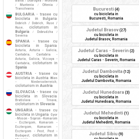
Banat
Dobrogea
Moldova
/
/
Muntenia
Oltenia
/
/
/
Bucuresti
Transilvania
(4)
cu bicicleta in
BULGARIA
- trasee cu
Bucuresti, Romania
bicicleta in Bulgaria
:
Dobrich / Dobrich
Ruse /
,
cicloturism in
Ruse
,
Judetul Brasov
(27)
Bulgaria
Dobrudzha
/
/
cu bicicleta in
Severna
Judetul Brasov, Romania
SPANIA
- trasee cu
bicicleta in Spania
:
Judetul Caras - Severin
Asturia
Asturia - Galicia
,
,
(2)
Cantabria
Cantabria -
,
cu bicicleta in
Asturia
Galicia
Vizcaya -
,
,
Judetul Caras - Severin, Romania
cicloturism in
Cantabria
,
Spania
Judetul Dambovita
(12)
AUSTRIA
- trasee cu
cu bicicleta in
bicicleta in Austria
Wien
:
Judetul Dambovita, Romania
- Niederosterreich
,
cicloturism in
Austria
SLOVACIA
- trasee cu
Judetul Hunedoara
(3)
bicicleta in Slovacia
:
cu bicicleta in
Bratislava - Trnava
,
Judetul Hunedoara, Romania
cicloturism in
Slovacia
UNGARIA
- trasee cu
Judetul Mehedinti
(1)
bicicleta in Ungaria
Gyor
:
cu bicicleta in
- Moson - Sopron - Komarom
Judetul Mehedinti, Romania
- Esztergom
Komarom -
,
Esztergom
Komarom -
,
Esztergom - Pest
Pest -
,
Judetul Sibiu
(9)
cicloturism in
Budapest
,
cu bicicleta in