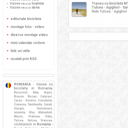
trasee
toamna
Traseu cu bicicleta 
mtb xc de
trasee
iarna
Tulcea - Agighiol - Sari
mtb xc de
Ride Tulcea - Agighiol 
editoriale biciclete
montaje foto - video
diverse montaje video
mini calendar ciclism
link-uri utile
noutati prin RSS
ROMANIA
- trasee cu
bicicleta in Romania
:
Bucuresti
Alba
Arges
,
,
,
Brasov
Buzau
Calarasi
,
,
,
Caras - Severin
Constanta
,
,
Covasna
Dambovita
Galati
,
,
,
Giurgiu
Hunedoara
,
,
Ialomita
Ilfov
Mehedinti
,
,
,
Mures
Prahova
Sibiu
,
,
,
Tulcea
Valcea
Vrancea
,
,
,
cicloturism in
Romania
/