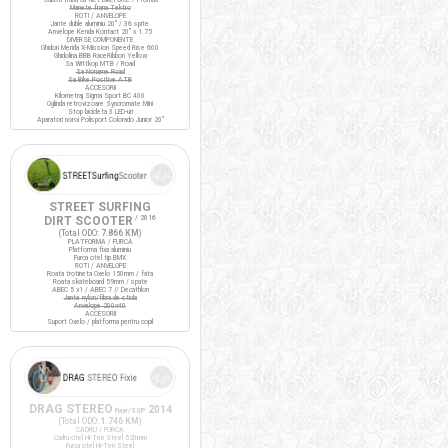
Manete frana Tektro
ROTI / ANVELOPE
Jante duble aluminiu 20" / 36 spite
Anvelope Kenda Kontact 20" x 1.75
DIVERSE COMPONENTE
Ghidon Merida X-Mission Speed Rise 600
Ghidolina BBB RaceRibbon Yellow
Sa Wittkop MTB / Road
Sa Noname Road
Sa Bike Positive ATB
ACCESORII
Kilometraj Sigma Sport BC 400
Oglinda retrovizoare Syncromate Mini
Stop bicicleta 3 LED-uri
Aparatori noroi Polisport Colorado Junior 20"
STREET SURFING
DIRT SCOOTER
/ 2016
(Total ODO:
7.866 KM
)
PLATFORMA / FURCA
Platforma fixa aluminiu
Furca otel tip BMX
ROTI / ANVELOPE
Roata trotineta Oxelo 150mm / fata
Roata skateboard 59mm / spate
ABEC 5 x1 / ABEC 7 // Decathlon
Jante nylon/fibra de sticla
Anvelope 200x40
ACCESORII
Suport Oxelo / platforma pentru copil
DRAG STEREO
2014
Fixie/SSP
(Total ODO:
1.746 KM
)
CADRU / FURCA
Cadru otel Hi-Ten Steel 520mm
Furca otel Hi-Ten Steel