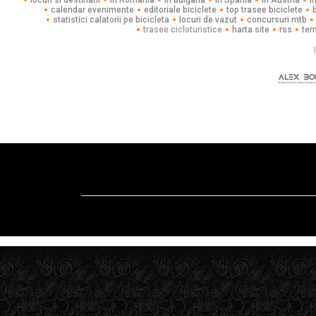
locuri si destinatii
in Romania
in Bulgaria
in Spania
in Austria
i
calendar evenimente
editoriale biciclete
top trasee biciclete
statistici calatorii pe bicicleta
locuri de vazut
concursuri mtb
trasee cicloturistice
harta site
rss
ter