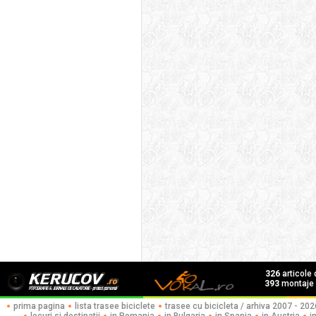
326
articole
393
montaje f
prima pagina
lista trasee biciclete
trasee cu bicicleta / arhiva 2007 - 202