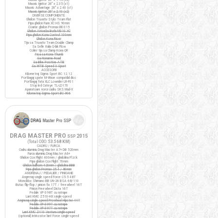
Maxxis Ignitor 26" x 2.35 (x1)
Maxxis Advantage 26" x 2.40 (x1)
Maxxis Ignitor 26" x 2.10 (x2)
DIVERSE COMPONENTE
Ghidon Truvativ Stylo Team Flat
Pipa ghidon Funn XC HS 90mm
Coarne ghidon Promax BE-315
Ghidon Amoeba Borla M310 XC
Pipa ghidon Kona Control 100mm
Ghidon Kona Riser
Tija sa Truvativ Team Double Clamp
Sa Selle Italia Q-bik Flow
Colier tija sa Clamp Kona QR
Tisa sa Kona Thumb
Sa Noname Road
Sa Bike Positive ATB
Sa WTB Speed V Sport
ACCESORII
Kilometraj Sigma Sport BC 12.12
Portbagaj spate M-Wave compatibil disc
Portbagaj fata XLC Lowrider LR-F01
Stop led Cateye TL-LD170
Aparatoare noroi cadru SKS Mud-X
Kilometraj Sigma Sport BC 906
DRAG MASTER PRO
2015
SSP
(Total ODO:
53.568 KM
)
CADRU / FURCA
Cadru aluminiu Drag Master A7+ DB 520mm
Furca aluminiu Drag Master A6+
Ghidon Cox Flight 400mm / ghidolina Fi'zi:k
Pipa ghidon Cox Flight 70mm
Ghidon bullhorn 420mm / ghidolina BBB
Pipa ghidon Promax 25.4 / 80mm
ANGRENAJ / PEDALIER / PINIOANE
Angrenaj single speed Force C5.5 48T
Monobloc Shimano BB UN-26 BSA 68/110
Butuc flip-flop / pinion fix 17T / freewheel 16T
Pinion Freewheel Dicta 16T
Pedale VP-398T cu ratrape
Lant KMC Z510-HX single-speed
Angrenaj single speed Prowheel Hipster 44T
Pedale VP-399T cu ratrape
Pedale VP-397T cu ratrape
Lant KMC Z410 Ventura single-speed
(optional) Intinzator lant Force single-speed