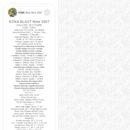
KONA BLAST Nine 2007
(Total ODO:
25.572 KM
)
CADRU / FURCA
Cadru Kona 7005 MTB / XC Hardtail
Furca Rockshox DART 2 100mm/T.key
ANGRENAJ / PEDALIER
Angrenaj Shimano Alivio FC-M411-L
Pedale VP VP-199A cu ratrape
Pinioane Shimano HG51 8-Speed
Lant Shimano HG50 8-Speed
Angrenaj FSA Alpha Drive Powerdrive
Pedale Wellgo LU-C27G / ratrape
Pedale Wellgo LU-926 / ratrape
Pinioane Shimano HG40 8-Speed
SCHIMBATOARE / MANETE SCHIMBATOR
Schimbator Shimano Acera FD-M330 F
Schimbator Shimano Alivio RD-M410 R
Manete Shimano Alivio SL-M410
Cabluri si camasi Jagwire / Ashima
Schimbatoare Shimano Acera / Alivio
FRANE / MANETE FRANA
Frane mecanice disc Avid BB7
Manete frana Avid Speed Dial 7
Placute frana Disc Avid BB7/Juicy
Cabluri si camasi Jagwire / Ashima
Frane mecanice disc Hayes MX4
Manete frana Avid FR-5
Placute frana disc Jagwire MX2/MX4
Placute frana disc Hayes MX2/MX4
SET ROTI MTB
Set roti 1:
Jante ALEX ACE-18 26"
Butuc fata KK Disc
Butuc spate Shimano FH-M475 Disc
Discuri frana Hayes IS 160mm
Set roti 2:
Jante Ryde/Rigida Taurus-19 26"
Fond janta Kenda 26" x 20mm High Pressure
Butuc fata Shimano HB-M475 Disc
Butuc spate Shimano FH-M475 Disc
Discuri frana Ashima Airotor IS 160mm
ANVELOPE
Kenda Kontender 26" x 1.0 (x2)
CST Traveller City Classic 26" x 1.40 (x2)
Kenda Kross Plus 26" x 1.75 (x2)
Maxxis Larsen TT 26" x 1.90 (x2)
Maxxis Ignitor 26" x 1.95 (x2)