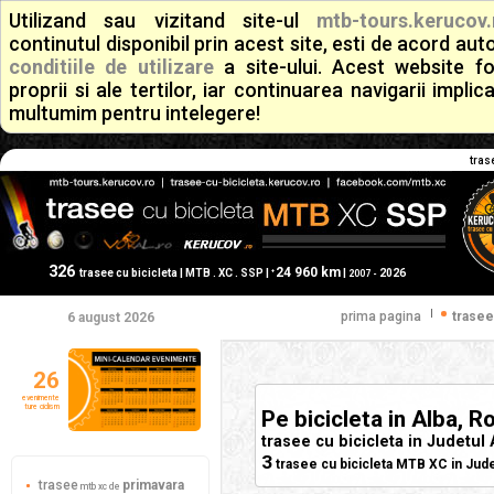
Utilizand sau vizitand site-ul
mtb-tours.kerucov.
continutul disponibil prin acest site, esti de acord a
conditiile de utilizare
a site-ului. Acest website f
proprii si ale tertilor, iar continuarea navigarii implic
multumim pentru intelegere!
tras
326
24 960 km
+
trasee cu bicicleta | MTB . XC . SSP |
|
2026
2007 -
|
prima pagina
trasee
6 august 2026
26
evenimente
ture ciclism
Pe bicicleta in Alba, 
trasee cu bicicleta in Judetul
3
trasee cu bicicleta MTB XC in Jude
trasee
primavara
mtb xc de