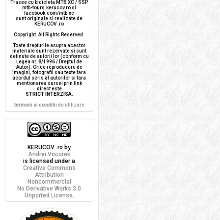
Trasee cu bicicleta MTB XC / SSP
mtb-tours.kerucov.ro si
facebook.com/mtb.xc
sunt originale si realizate de
KERUCOV .ro
Copyright. All Rights Reserved.
Toate drepturile asupra acestor
materiale sunt rezervate si sunt
detinute de autorii lor (conform cu
Legea nr. 8/1996 / Dreptul de
Autor). Orice reproducere de
imagini, fotografii sau texte fara
acordul scris al autorilor si fara
mentionarea sursei prin link
direct este
STRICT INTERZISA
.
termeni si conditii
de utilizare
KERUCOV .ro
by
Andrei Vocurek
is licensed under a
Creative Commons
Attribution
Noncommercial
No Derivative Works 3.0
Unported License
.