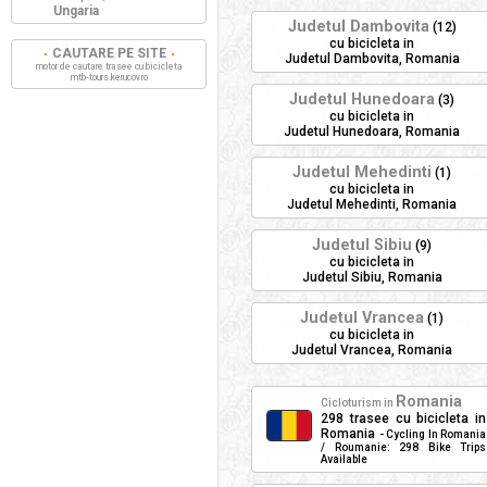
Ungaria
Judetul Dambovita
(12)
cu bicicleta in
CAUTARE PE SITE
Judetul Dambovita, Romania
motor de cautare trasee cu bicicleta
mtb-tours.kerucov.ro
Judetul Hunedoara
(3)
cu bicicleta in
Judetul Hunedoara, Romania
Judetul Mehedinti
(1)
cu bicicleta in
Judetul Mehedinti, Romania
Judetul Sibiu
(9)
cu bicicleta in
Judetul Sibiu, Romania
Judetul Vrancea
(1)
cu bicicleta in
Judetul Vrancea, Romania
Romania
Cicloturism in
298 trasee cu bicicleta in
Romania
- Cycling In Romania
/ Roumanie: 298 Bike Trips
Available