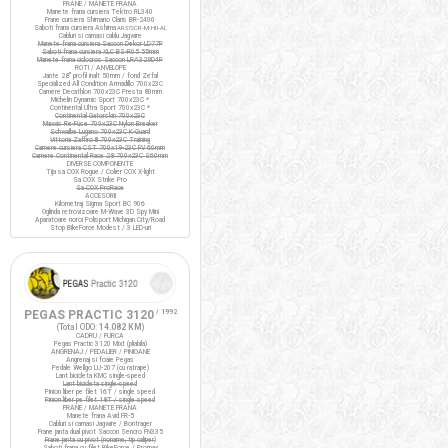
FRANE / MANETE FRANA
Manete frana cursiera Tektro RL340
Frane cursiera Shimano Claris BR-2400
Saboti frana cursiera Ashima
ARS72CR-M-HU-AL
Cabluri si camasi cablu Jagwire
Manete frana cursiera Saccon Dekor LD77P
Saboti frana cursiera XLC BS-R05 55mm
Manete frana ciclocros Saccon LRA329D4P
ROTI / ANVELOPE
Jante 28" profil inalt 50mm / fond Zefal
Specialized All Condition Armadillo 700x23C
Camere Decathlon 700x23C Presta 80mm
Michelin Dynamic Sport 700x23C *
Continental Ultra Sport 700x23C *
Continental Gatorskin 700x23C
Maxxis Re-Fuse 700x23C Nylon Breaker
Schwalbe Lugano 700x23C K-Guard
Vittoria Zaffiro III 700x23C Training
Camere cursiera CST 700x19-23C FV 60mm
Camere Continental Race 28 700x23C S60mm
DIVERSE COMPONENTE
Tija sa COX Rogue / Colier COX X-light
Sa COX Strike Pro
Sa COX ProRace
ACCESORII
Kilometraj Sigma Sport BC 906
Oglinda retrovizoare M-Wave 3D Spy Mini
Aparatoare noroi Polisport Michigan City/Road
Stop BikeForce Modest / 3 LED-uri
PEGAS PRACTIC 3120
/ 1992
(Total ODO:
14.082 KM
)
CADRU / FURCA
Pegas Practic 3120 Mixt (pliabila)
ANGRENAJ / PEDALIER / PINIOANE
Angrenaj si foaie Pegas
Pedale Wellgo LU-207 (cu ratrape)
Lant bicicleta KMC single-speed
Lant bicicleta single-speed
Pinion liber pe filet 16T / single speed
Pinion liber pe filet 18T / single speed
FRANE / MANETE FRANA
Manete frana Avid FR-5
Cabluri si camasi Jagwire / Bontrager
Frane janta dual pivot Saccon Sencro FN335
Frane janta cu pivot (noname, tip caliper)
Saboti frana cu filet BikeForce / Promax