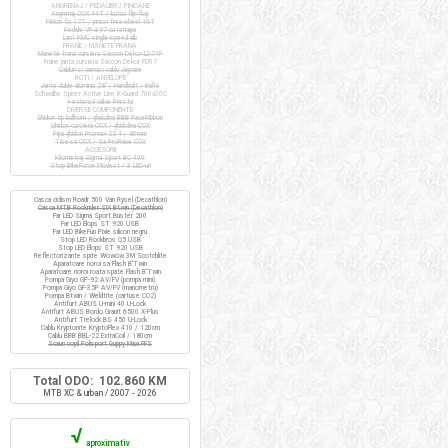
ANGRENAJ / PEDALIER / PINIOANE
Angrenaj COX 44T / butuc flip-flop
Pinion fix 17T / pinion freewheel 16T
Pedale VP-397 cu ratrape
Lant KMC single-speed alb
FRANE / MANETE FRANA
Manete frana cursiera Saccon Dekor LD74P
Frane janta cursiera Saccon Dekor FD07
Cabluri si camasi cablu Jagwire
ROTI / ANVELOPE
Jante duble aluminiu 28" / Handbuilt / inalte
Schwalbe Spicer Active Line K-Guard 700x30C
+ extensii valve Presta
DIVERSE COMPONENTE
Ghidon tip bullhorn / ghidolina BBB RaceRibbon
Ghidon cursiera COX / ghidolina COX
Pipa ghidon Promax 25.4 / 80mm
Tisa sa COX / Sa ProRace COX
ACCESORII
Kilometraj Sigma Sport BC 400
Stop BikeForce Modest / 3 LED-uri
Casca ciclism Roadr 500 Van Rysel (Decathlon)
Casca MTB Rockrider SIX Btwin (Decathlon)
Far LED Sigma Sport Buster 200
Far LED Elops ST 920 USB
Far LED BikeFun Pixie silicon negru
Stop LED Rockbros Q5 USB
Stop LED Elops ST 920 USB
Reflectorizante spite Wowow 3M Scotchlite
Aparatoare noroi sa Flash B'Twin
Aparatoare noroi roata spate Flash B'Twin
Pompa Giyo GP-92 AV/FV (pompa mini)
Pompa Giyo GF-35P AV/FV (manometru)
Pompa Btwin / Weldtite (cartuse CO2)
Antifurt ABUS U-mini 40 U-Lock
Antifurt ABUS Bordo Granit 6500 X-Plus
Antifurt Trelock BS 450 U-Lock
Cablu Kryptonite KryptoFlex 410 / 120cm
Cablu BBB BBL-22 ExtraCoil / 180cm
Scaun copil Polisport Guppy Maxi FFS
Total ODO: 102.860 KM
MTB XC & urban / 2007 - 2026
√
aproximativ