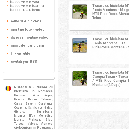
trasee
vara
mtb xc de
trasee
toamna
Traseu cu bicicleta 
mtb xc de
trasee
iarna
Rosia Montana - Mogos
mtb xc de
MTB Ride Rosia Montan
Teius
editoriale biciclete
montaje foto - video
diverse montaje video
Traseu cu bicicleta 
Rosia Montana - Taul
mini calendar ciclism
Ride Rosia Montana - M
link-uri utile
noutati prin RSS
Traseu cu bicicleta 
Campia Turzii - Turda 
/ MTB Ride Campia Tu
Montana (2 Days)
ROMANIA
- trasee cu
bicicleta in Romania
:
Bucuresti
Alba
Arges
,
,
,
Brasov
Buzau
Calarasi
,
,
,
Caras - Severin
Constanta
,
,
Covasna
Dambovita
Galati
,
,
,
Giurgiu
Hunedoara
,
,
Ialomita
Ilfov
Mehedinti
,
,
,
Mures
Prahova
Sibiu
,
,
,
Tulcea
Valcea
Vrancea
,
,
,
cicloturism in
Romania
/