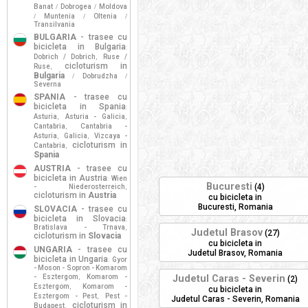
Banat
Dobrogea
Moldova
/
/
Muntenia
Oltenia
/
/
/
Transilvania
BULGARIA
- trasee cu
bicicleta in Bulgaria
:
Dobrich / Dobrich
Ruse /
,
cicloturism in
Ruse
,
Bulgaria
Dobrudzha
/
/
Severna
SPANIA
- trasee cu
bicicleta in Spania
:
Asturia
Asturia - Galicia
,
,
Cantabria
Cantabria -
,
Asturia
Galicia
Vizcaya -
,
,
cicloturism in
Cantabria
,
Spania
AUSTRIA
- trasee cu
bicicleta in Austria
Wien
:
Bucuresti
(4)
- Niederosterreich
,
cicloturism in
Austria
cu bicicleta in
Bucuresti, Romania
SLOVACIA
- trasee cu
bicicleta in Slovacia
:
Bratislava - Trnava
,
Judetul Brasov
(27)
cicloturism in
Slovacia
cu bicicleta in
UNGARIA
- trasee cu
Judetul Brasov, Romania
bicicleta in Ungaria
Gyor
:
- Moson - Sopron - Komarom
- Esztergom
Komarom -
Judetul Caras - Severin
,
(2)
Esztergom
Komarom -
,
cu bicicleta in
Esztergom - Pest
Pest -
,
Judetul Caras - Severin, Romania
cicloturism in
Budapest
,