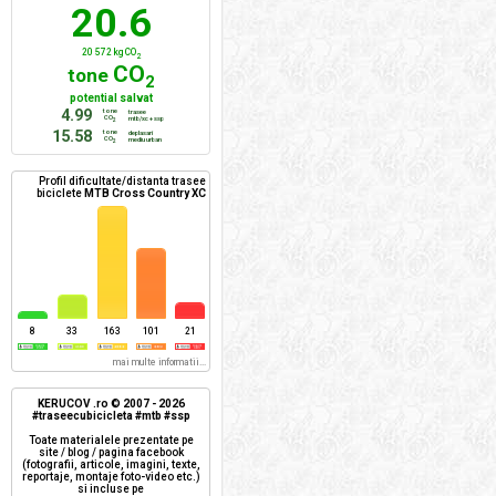
20.6
20 572 kg CO
2
CO
tone
2
potential salvat
4.99
tone
trasee
CO
mtb/xc + ssp
2
15.58
tone
deplasari
CO
mediu urban
2
Profil dificultate/distanta trasee
biciclete
MTB Cross Country XC
8
33
163
101
21
mai multe informatii...
KERUCOV .ro © 2007 - 2026
#traseecubicicleta #mtb #ssp
Toate materialele prezentate pe
site / blog / pagina facebook
(fotografii, articole, imagini, texte,
reportaje, montaje foto-video etc.)
si incluse pe