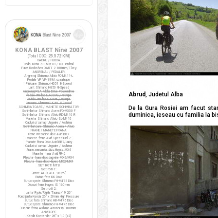
KONA BLAST Nine 2007
(Total ODO:
25.572 KM
)
CADRU / FURCA
Cadru Kona 7005 MTB / XC Hardtail
Furca Rockshox DART 2 100mm/T.key
ANGRENAJ / PEDALIER
Angrenaj Shimano Alivio FC-M411-L
Pedale VP VP-199A cu ratrape
Pinioane Shimano HG51 8-Speed
Lant Shimano HG50 8-Speed
Angrenaj FSA Alpha Drive Powerdrive
Abrud
, Judetul Alba
Pedale Wellgo LU-C27G / ratrape
Pedale Wellgo LU-926 / ratrape
Pinioane Shimano HG40 8-Speed
De la Gura Rosiei am facut sta
SCHIMBATOARE / MANETE SCHIMBATOR
Schimbator Shimano Acera FD-M330 F
duminica, ieseau cu familia la bi
Schimbator Shimano Alivio RD-M410 R
Manete Shimano Alivio SL-M410
Cabluri si camasi Jagwire / Ashima
Schimbatoare Shimano Acera / Alivio
FRANE / MANETE FRANA
Frane mecanice disc Avid BB7
Manete frana Avid Speed Dial 7
Placute frana Disc Avid BB7/Juicy
Cabluri si camasi Jagwire / Ashima
Frane mecanice disc Hayes MX4
Manete frana Avid FR-5
Placute frana disc Jagwire MX2/MX4
Placute frana disc Hayes MX2/MX4
SET ROTI MTB
Set roti 1:
Jante ALEX ACE-18 26"
Butuc fata KK Disc
Butuc spate Shimano FH-M475 Disc
Discuri frana Hayes IS 160mm
Set roti 2:
Jante Ryde/Rigida Taurus-19 26"
Fond janta Kenda 26" x 20mm High Pressure
Butuc fata Shimano HB-M475 Disc
Butuc spate Shimano FH-M475 Disc
Discuri frana Ashima Airotor IS 160mm
ANVELOPE
Kenda Kontender 26" x 1.0 (x2)