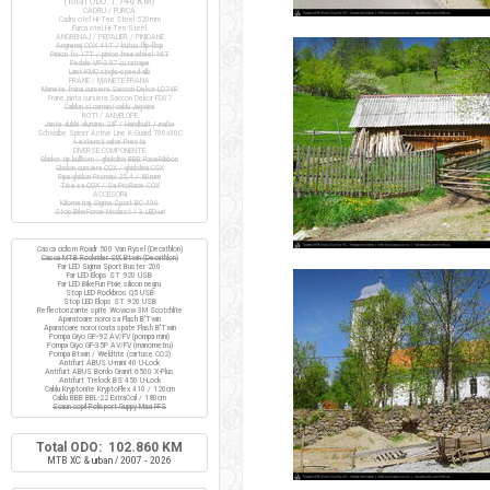
(Total ODO:
1.746 KM
)
CADRU / FURCA
Cadru otel Hi-Ten Steel 520mm
Furca otel Hi-Ten Steel
ANGRENAJ / PEDALIER / PINIOANE
Angrenaj COX 44T / butuc flip-flop
Pinion fix 17T / pinion freewheel 16T
Pedale VP-397 cu ratrape
Lant KMC single-speed alb
FRANE / MANETE FRANA
Manete frana cursiera Saccon Dekor LD74P
Frane janta cursiera Saccon Dekor FD07
Cabluri si camasi cablu Jagwire
ROTI / ANVELOPE
Jante duble aluminiu 28" / Handbuilt / inalte
Schwalbe Spicer Active Line K-Guard 700x30C
+ extensii valve Presta
DIVERSE COMPONENTE
Ghidon tip bullhorn / ghidolina BBB RaceRibbon
Ghidon cursiera COX / ghidolina COX
Pipa ghidon Promax 25.4 / 80mm
Tisa sa COX / Sa ProRace COX
ACCESORII
Kilometraj Sigma Sport BC 400
Stop BikeForce Modest / 3 LED-uri
Casca ciclism Roadr 500 Van Rysel (Decathlon)
Casca MTB Rockrider SIX Btwin (Decathlon)
Far LED Sigma Sport Buster 200
Far LED Elops ST 920 USB
Far LED BikeFun Pixie silicon negru
Stop LED Rockbros Q5 USB
Stop LED Elops ST 920 USB
Reflectorizante spite Wowow 3M Scotchlite
Aparatoare noroi sa Flash B'Twin
Aparatoare noroi roata spate Flash B'Twin
Pompa Giyo GP-92 AV/FV (pompa mini)
Pompa Giyo GF-35P AV/FV (manometru)
Pompa Btwin / Weldtite (cartuse CO2)
Antifurt ABUS U-mini 40 U-Lock
Antifurt ABUS Bordo Granit 6500 X-Plus
Antifurt Trelock BS 450 U-Lock
Cablu Kryptonite KryptoFlex 410 / 120cm
Cablu BBB BBL-22 ExtraCoil / 180cm
Scaun copil Polisport Guppy Maxi FFS
Total ODO: 102.860 KM
MTB XC & urban / 2007 - 2026