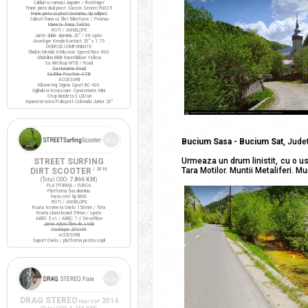
Cabluri si camasi Jagwire / Bontrager
Frane janta dual pivot Saccon Sencro FN335
Frane janta cu pivot (noname, tip caliper)
Saboti frana cu filet BikeForce / Promax
Manete frana Tektro
ROTI / ANVELOPE
Jante duble aluminiu 20" / 36 spite
Anvelope Kenda Kontact 20" x 1.75
DIVERSE COMPONENTE
Ghidon Merida X-Mission Speed Rise 600
Ghidolina BBB RaceRibbon Yellow
Sa Wittkop MTB / Road
Sa Noname Road
Sa Bike Positive ATB
ACCESORII
Kilometraj Sigma Sport BC 400
Oglinda retrovizoare Syncromate Mini
Stop bicicleta 3 LED-uri
Aparatori noroi Polisport Colorado Junior 20"
Bucium Sasa - Bucium Sat
, Jude
Urmeaza un drum linistit, cu o uso
STREET SURFING
Tara Motilor. Muntii Metaliferi. Mu
DIRT SCOOTER
/ 2016
(Total ODO:
7.866 KM
)
PLATFORMA / FURCA
Platforma fixa aluminiu
Furca otel tip BMX
ROTI / ANVELOPE
Roata trotineta Oxelo 150mm / fata
Roata skateboard 59mm / spate
ABEC 5 x1 / ABEC 7 // Decathlon
Jante nylon/fibra de sticla
Anvelope 200x40
ACCESORII
Suport Oxelo / platforma pentru copil
DRAG STEREO
2014
Fixie/SSP