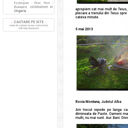
Esztergom - Pest
Pest -
,
cicloturism in
Budapest
,
apropiem cat mai mult de Teius, 
Ungaria
plecare a trenului din Teius spr
cateva minute.
CAUTARE PE SITE
motor de cautare trasee cu bicicleta
mtb-tours.kerucov.ro
5 mai 2013
Rosia Montana
, Judetul Alba
Am trecut repede pe langa case
dimineata de Paste. Oameni mai s
multi, nu mai sunt. Aur. Bani. Div