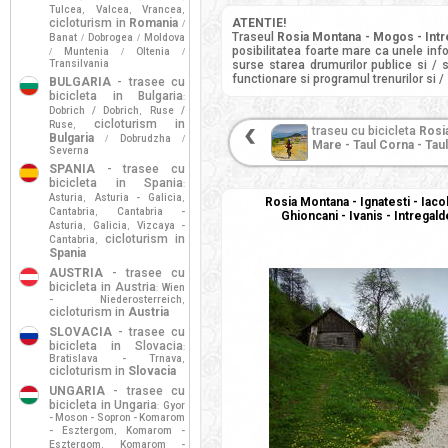
Tulcea
Valcea
Vrancea
,
,
,
cicloturism in
Romania
ATENTIE!
/
Traseul
Rosia Montana - Mogos - Intre
Banat
Dobrogea
Moldova
/
/
posibilitatea foarte mare ca unele info
Muntenia
Oltenia
/
/
/
Transilvania
surse starea drumurilor publice si / 
functionare si programul trenurilor si /
BULGARIA
- trasee cu
bicicleta in Bulgaria
:
Dobrich / Dobrich
Ruse /
,
cicloturism in
Ruse
,
traseu cu bicicleta
Rosi
Bulgaria
Dobrudzha
/
/
Mare - Taul Corna - Taul
Severna
SPANIA
- trasee cu
bicicleta in Spania
:
Asturia
Asturia - Galicia
,
,
Rosia Montana - Ignatesti - Iac
Cantabria
Cantabria -
,
Ghioncani - Ivanis - Intregal
Asturia
Galicia
Vizcaya -
,
,
cicloturism in
Cantabria
,
Spania
AUSTRIA
- trasee cu
bicicleta in Austria
Wien
:
- Niederosterreich
,
cicloturism in
Austria
SLOVACIA
- trasee cu
bicicleta in Slovacia
:
Bratislava - Trnava
,
cicloturism in
Slovacia
UNGARIA
- trasee cu
bicicleta in Ungaria
Gyor
:
- Moson - Sopron - Komarom
- Esztergom
Komarom -
,
Esztergom
Komarom -
,