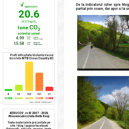
√
De la indicatorul rutier spre Mo
aproximativ
partial prin soare, dar apoi si la
20.6
20 572 kg CO
2
CO
tone
2
potential salvat
4.99
tone
trasee
CO
mtb/xc + ssp
2
15.58
tone
deplasari
CO
mediu urban
2
Profil dificultate/distanta trasee
biciclete
MTB Cross Country XC
8
33
163
101
21
mai multe informatii...
KERUCOV .ro © 2007 - 2026
#traseecubicicleta #mtb #ssp
Toate materialele prezentate pe
site / blog / pagina facebook
(fotografii, articole, imagini, texte,