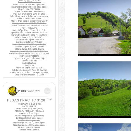
Pedale VP-397T cu ratrape
Lant KMC Z410 Ventura single-speed
(optional) Intinzator lant Force single-speed
FRANE / MANETE FRANA
Manete frana cursiera Tektro RL340
Frane cursiera Shimano Claris BR-2400
Saboti frana cursiera Ashima
ARS72CR-M-HU-AL
Cabluri si camasi cablu Jagwire
Manete frana cursiera Saccon Dekor LD77P
Saboti frana cursiera XLC BS-R05 55mm
Manete frana ciclocros Saccon LRA329D4P
ROTI / ANVELOPE
Jante 28" profil inalt 50mm / fond Zefal
Specialized All Condition Armadillo 700x23C
Camere Decathlon 700x23C Presta 80mm
Michelin Dynamic Sport 700x23C *
Continental Ultra Sport 700x23C *
Continental Gatorskin 700x23C
Maxxis Re-Fuse 700x23C Nylon Breaker
Schwalbe Lugano 700x23C K-Guard
Vittoria Zaffiro III 700x23C Training
Camere cursiera CST 700x19-23C FV 60mm
Camere Continental Race 28 700x23C S60mm
DIVERSE COMPONENTE
Tija sa COX Rogue / Colier COX X-light
Sa COX Strike Pro
Sa COX ProRace
ACCESORII
Kilometraj Sigma Sport BC 906
Oglinda retrovizoare M-Wave 3D Spy Mini
Aparatoare noroi Polisport Michigan City/Road
Stop BikeForce Modest / 3 LED-uri
PEGAS PRACTIC 3120
/ 1992
(Total ODO:
14.082 KM
)
CADRU / FURCA
Pegas Practic 3120 Mixt (pliabila)
ANGRENAJ / PEDALIER / PINIOANE
Angrenaj si foaie Pegas
Pedale Wellgo LU-207 (cu ratrape)
Lant bicicleta KMC single-speed
Lant bicicleta single-speed
Pinion liber pe filet 16T / single speed
Pinion liber pe filet 18T / single speed
FRANE / MANETE FRANA
Manete frana Avid FR-5