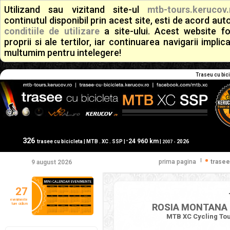
Utilizand sau vizitand site-ul
mtb-tours.kerucov.
continutul disponibil prin acest site, esti de acord a
conditiile de utilizare
a site-ului. Acest website f
proprii si ale tertilor, iar continuarea navigarii implic
multumim pentru intelegere!
Traseu cu bici
326
24 960 km
+
trasee cu bicicleta | MTB . XC . SSP |
|
2026
2007 -
|
prima pagina
trasee
9 august 2026
27
evenimente
ture ciclism
ROSIA MONTANA -
MTB XC Cycling Tour