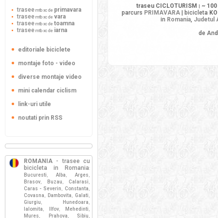
traseu CICLOTURISM
~ 100
|
trasee
primavara
mtb xc de
parcurs
PRIMAVARA
| bicicleta
KO
trasee
vara
mtb xc de
in
Romania
,
Judetul 
trasee
toamna
mtb xc de
trasee
iarna
mtb xc de
de And
editoriale biciclete
montaje foto - video
diverse montaje video
mini calendar ciclism
link-uri utile
noutati prin RSS
ROMANIA
- trasee cu
bicicleta in Romania
:
Bucuresti
Alba
Arges
,
,
,
Brasov
Buzau
Calarasi
,
,
,
Caras - Severin
Constanta
,
,
Covasna
Dambovita
Galati
,
,
,
Giurgiu
Hunedoara
,
,
Ialomita
Ilfov
Mehedinti
,
,
,
Mures
Prahova
Sibiu
,
,
,