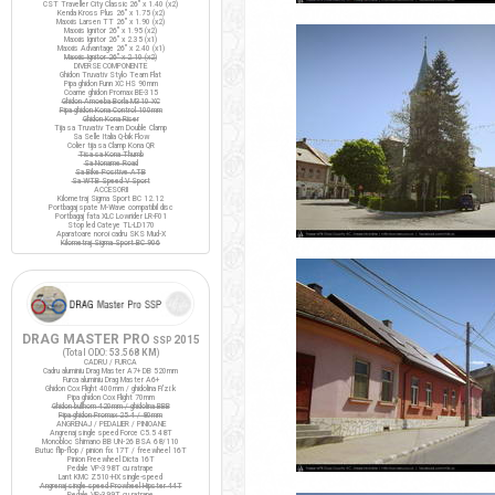
CST Traveller City Classic 26" x 1.40 (x2)
Kenda Kross Plus 26" x 1.75 (x2)
Maxxis Larsen TT 26" x 1.90 (x2)
Maxxis Ignitor 26" x 1.95 (x2)
Maxxis Ignitor 26" x 2.35 (x1)
Maxxis Advantage 26" x 2.40 (x1)
Maxxis Ignitor 26" x 2.10 (x2)
DIVERSE COMPONENTE
Ghidon Truvativ Stylo Team Flat
Pipa ghidon Funn XC HS 90mm
Coarne ghidon Promax BE-315
Ghidon Amoeba Borla M310 XC
Pipa ghidon Kona Control 100mm
Ghidon Kona Riser
Tija sa Truvativ Team Double Clamp
Sa Selle Italia Q-bik Flow
Colier tija sa Clamp Kona QR
Tisa sa Kona Thumb
Sa Noname Road
Sa Bike Positive ATB
Sa WTB Speed V Sport
ACCESORII
Kilometraj Sigma Sport BC 12.12
Portbagaj spate M-Wave compatibil disc
Portbagaj fata XLC Lowrider LR-F01
Stop led Cateye TL-LD170
Aparatoare noroi cadru SKS Mud-X
Kilometraj Sigma Sport BC 906
DRAG MASTER PRO
2015
SSP
(Total ODO:
53.568 KM
)
CADRU / FURCA
Cadru aluminiu Drag Master A7+ DB 520mm
Furca aluminiu Drag Master A6+
Ghidon Cox Flight 400mm / ghidolina Fi'zi:k
Pipa ghidon Cox Flight 70mm
Ghidon bullhorn 420mm / ghidolina BBB
Pipa ghidon Promax 25.4 / 80mm
ANGRENAJ / PEDALIER / PINIOANE
Angrenaj single speed Force C5.5 48T
Monobloc Shimano BB UN-26 BSA 68/110
Butuc flip-flop / pinion fix 17T / freewheel 16T
Pinion Freewheel Dicta 16T
Pedale VP-398T cu ratrape
Lant KMC Z510-HX single-speed
Angrenaj single speed Prowheel Hipster 44T
Pedale VP-399T cu ratrape