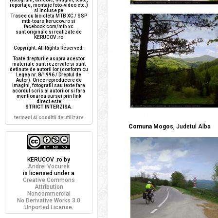
reportaje, montaje foto-video etc.)
si incluse pe
Trasee cu bicicleta MTB XC / SSP
mtb-tours.kerucov.ro si
facebook.com/mtb.xc
sunt originale si realizate de
KERUCOV .ro
Copyright. All Rights Reserved.
Toate drepturile asupra acestor
materiale sunt rezervate si sunt
detinute de autorii lor (conform cu
Legea nr. 8/1996 / Dreptul de
Autor). Orice reproducere de
imagini, fotografii sau texte fara
acordul scris al autorilor si fara
mentionarea sursei prin link
direct este
STRICT INTERZISA
.
termeni si conditii
de utilizare
Comuna Mogos
, Judetul Alba
KERUCOV .ro
by
Andrei Vocurek
is licensed under a
Creative Commons
Attribution
Noncommercial
No Derivative Works 3.0
Unported License
.