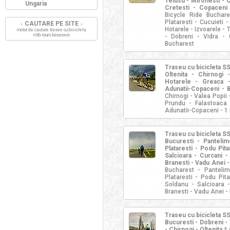
Teiusu - Mironesti - C
Ungaria
Cretesti - Copaceni
Bicycle Ride Buchar
Plataresti - Cucuieti -
CAUTARE PE SITE
Hotarele - Izvoarele - 
motor de cautare trasee cu bicicleta
mtb-tours.kerucov.ro
- Dobreni - Vidra -
Bucharest
Traseu cu bicicleta S
Oltenita - Chirnogi
Hotarele - Greaca -
Adunatii-Copaceni - 
Chirnogi - Valea Popii 
Prundu - Falastoaca
Adunatii-Copaceni - 1 
Traseu cu bicicleta S
Bucuresti - Panteli
Plataresti - Podu Pita
Salcioara - Curcani -
Branesti - Vadu Anei -
Bucharest - Panteli
Plataresti - Podu Pita
Soldanu - Salcioara 
Branesti - Vadu Anei -
Traseu cu bicicleta S
Bucuresti - Dobreni - 
- Chirnogi - Oltenita *
/