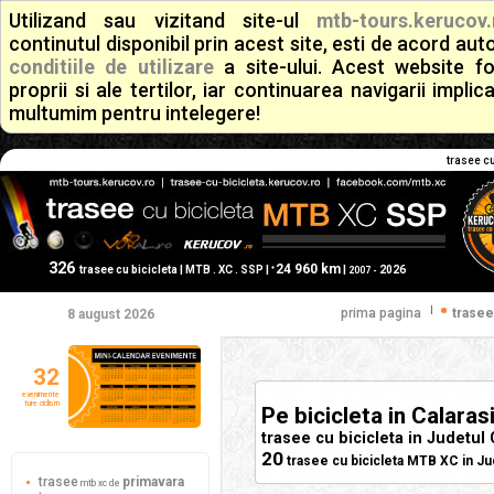
Utilizand sau vizitand site-ul
mtb-tours.kerucov.
continutul disponibil prin acest site, esti de acord a
conditiile de utilizare
a site-ului. Acest website f
proprii si ale tertilor, iar continuarea navigarii implic
multumim pentru intelegere!
trasee cu
326
24 960 km
+
trasee cu bicicleta | MTB . XC . SSP |
|
2026
2007 -
|
prima pagina
trasee
8 august 2026
32
evenimente
ture ciclism
Pe bicicleta in Calara
trasee cu bicicleta in Judetul
20
trasee cu bicicleta MTB XC in Ju
trasee
primavara
mtb xc de