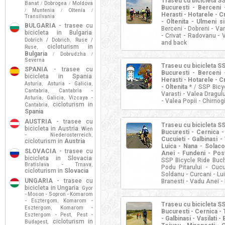
Traseu cu bicicleta S
Banat
Dobrogea
Moldova
/
/
Bucuresti - Berceni -
Muntenia
Oltenia
/
/
/
Herasti - Hotarele - C
Transilvania
- Oltenita - Ulmeni si
BULGARIA
- trasee cu
Berceni - Dobreni - Var
bicicleta in Bulgaria
:
- Crivat - Radovanu - V
Dobrich / Dobrich
Ruse /
,
and back
cicloturism in
Ruse
,
Bulgaria
Dobrudzha
/
/
Severna
Traseu cu bicicleta S
SPANIA
- trasee cu
Bucuresti - Berceni -
bicicleta in Spania
:
Herasti - Hotarele - C
Asturia
Asturia - Galicia
,
,
- Oltenita *
/ SSP Bicyc
Cantabria
Cantabria -
,
Varasti - Valea Dragulu
Asturia
Galicia
Vizcaya -
,
,
- Valea Popii - Chirnogi
cicloturism in
Cantabria
,
Spania
AUSTRIA
- trasee cu
Traseu cu bicicleta S
bicicleta in Austria
Wien
:
Bucuresti - Cernica - 
- Niederosterreich
,
Cucuieti - Galbinasi -
cicloturism in
Austria
Luica - Nana - Solaco
SLOVACIA
- trasee cu
Anei - Fundeni - Post
bicicleta in Slovacia
:
SSP Bicycle Ride Bucha
Bratislava - Trnava
,
Podu Pitarului - Cucu
cicloturism in
Slovacia
Soldanu - Curcani - Lui
UNGARIA
- trasee cu
Branesti - Vadu Anei -
bicicleta in Ungaria
Gyor
:
- Moson - Sopron - Komarom
- Esztergom
Komarom -
,
Traseu cu bicicleta S
Esztergom
Komarom -
,
Bucuresti - Cernica - 
Esztergom - Pest
Pest -
,
- Galbinasi - Vasilati 
cicloturism in
Budapest
,