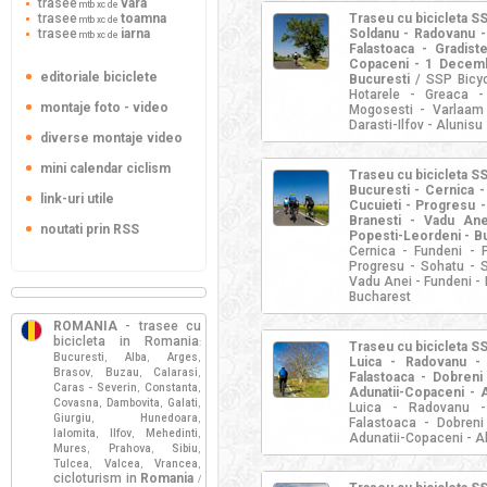
trasee
vara
mtb xc de
trasee
toamna
Traseu cu bicicleta S
mtb xc de
trasee
iarna
Soldanu - Radovanu - 
mtb xc de
Falastoaca - Gradist
Copaceni - 1 Decembri
editoriale biciclete
Bucuresti
/ SSP Bicyc
Hotarele - Greaca -
montaje foto - video
Mogosesti - Varlaam
Darasti-Ilfov - Alunisu
diverse montaje video
mini calendar ciclism
Traseu cu bicicleta S
Bucuresti - Cernica - 
link-uri utile
Cucuieti - Progresu -
Branesti - Vadu Ane
noutati prin RSS
Popesti-Leordeni - B
Cernica - Fundeni - P
Progresu - Sohatu - S
Vadu Anei - Fundeni - 
Bucharest
ROMANIA
- trasee cu
bicicleta in Romania
:
Traseu cu bicicleta S
Bucuresti
Alba
Arges
,
,
,
Luica - Radovanu - 
Brasov
Buzau
Calarasi
,
,
,
Falastoaca - Dobren
Caras - Severin
Constanta
,
,
Adunatii-Copaceni - A
Covasna
Dambovita
Galati
,
,
,
Luica - Radovanu - 
Giurgiu
Hunedoara
,
,
Falastoaca - Dobren
Ialomita
Ilfov
Mehedinti
,
,
,
Adunatii-Copaceni - A
Mures
Prahova
Sibiu
,
,
,
Tulcea
Valcea
Vrancea
,
,
,
cicloturism in
Romania
/