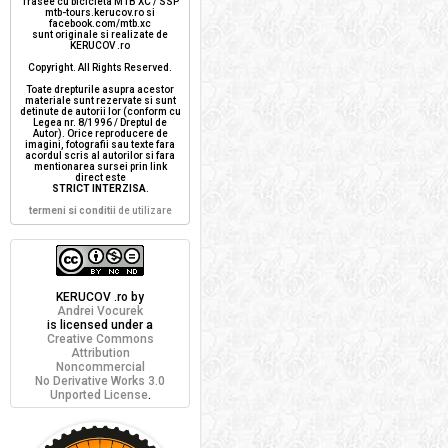
Trasee cu bicicleta MTB XC / SSP
mtb-tours.kerucov.ro si
facebook.com/mtb.xc
sunt originale si realizate de
KERUCOV .ro
Copyright. All Rights Reserved.
Toate drepturile asupra acestor
materiale sunt rezervate si sunt
detinute de autorii lor (conform cu
Legea nr. 8/1996 / Dreptul de
Autor). Orice reproducere de
imagini, fotografii sau texte fara
acordul scris al autorilor si fara
mentionarea sursei prin link
direct este
STRICT INTERZISA
.
termeni si conditii
de utilizare
KERUCOV .ro
by
Andrei Vocurek
is licensed under a
Creative Commons
Attribution
Noncommercial
No Derivative Works 3.0
Unported License
.