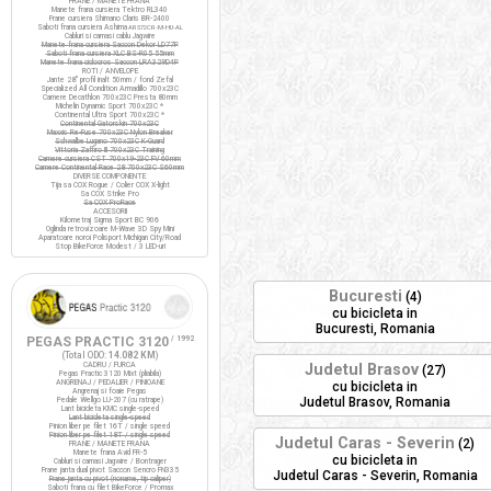
FRANE / MANETE FRANA
Manete frana cursiera Tektro RL340
Frane cursiera Shimano Claris BR-2400
Saboti frana cursiera Ashima
ARS72CR-M-HU-AL
Cabluri si camasi cablu Jagwire
Manete frana cursiera Saccon Dekor LD77P
Saboti frana cursiera XLC BS-R05 55mm
Manete frana ciclocros Saccon LRA329D4P
ROTI / ANVELOPE
Jante 28" profil inalt 50mm / fond Zefal
Specialized All Condition Armadillo 700x23C
Camere Decathlon 700x23C Presta 80mm
Michelin Dynamic Sport 700x23C *
Continental Ultra Sport 700x23C *
Continental Gatorskin 700x23C
Maxxis Re-Fuse 700x23C Nylon Breaker
Schwalbe Lugano 700x23C K-Guard
Vittoria Zaffiro III 700x23C Training
Camere cursiera CST 700x19-23C FV 60mm
Camere Continental Race 28 700x23C S60mm
DIVERSE COMPONENTE
Tija sa COX Rogue / Colier COX X-light
Sa COX Strike Pro
Sa COX ProRace
ACCESORII
Kilometraj Sigma Sport BC 906
Oglinda retrovizoare M-Wave 3D Spy Mini
Aparatoare noroi Polisport Michigan City/Road
Stop BikeForce Modest / 3 LED-uri
Bucuresti
(4)
cu bicicleta in
Bucuresti, Romania
PEGAS PRACTIC 3120
/ 1992
(Total ODO:
14.082 KM
)
CADRU / FURCA
Judetul Brasov
(27)
Pegas Practic 3120 Mixt (pliabila)
ANGRENAJ / PEDALIER / PINIOANE
cu bicicleta in
Angrenaj si foaie Pegas
Judetul Brasov, Romania
Pedale Wellgo LU-207 (cu ratrape)
Lant bicicleta KMC single-speed
Lant bicicleta single-speed
Pinion liber pe filet 16T / single speed
Pinion liber pe filet 18T / single speed
Judetul Caras - Severin
(2)
FRANE / MANETE FRANA
Manete frana Avid FR-5
cu bicicleta in
Cabluri si camasi Jagwire / Bontrager
Frane janta dual pivot Saccon Sencro FN335
Judetul Caras - Severin, Romania
Frane janta cu pivot (noname, tip caliper)
Saboti frana cu filet BikeForce / Promax