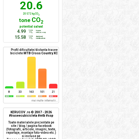
20.6
20 572 kg CO
2
CO
tone
2
potential salvat
4.99
tone
trasee
CO
mtb/xc + ssp
2
15.58
tone
deplasari
CO
mediu urban
2
Profil dificultate/distanta trasee
biciclete
MTB Cross Country XC
8
33
163
101
21
mai multe informatii...
KERUCOV .ro © 2007 - 2026
#traseecubicicleta #mtb #ssp
Toate materialele prezentate pe
site / blog / pagina facebook
(fotografii, articole, imagini, texte,
reportaje, montaje foto-video etc.)
si incluse pe