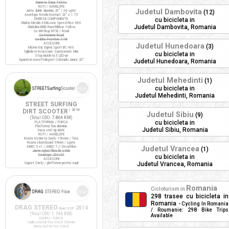
Manete frana Tektro
ROTI / ANVELOPE
Judetul Dambovita
Jante duble aluminiu 20" / 36 spite
(12)
Anvelope Kenda Kontact 20" x 1.75
cu bicicleta in
DIVERSE COMPONENTE
Ghidon Merida X-Mission Speed Rise 600
Judetul Dambovita, Romania
Ghidolina BBB RaceRibbon Yellow
Sa Wittkop MTB / Road
Sa Noname Road
Sa Bike Positive ATB
ACCESORII
Judetul Hunedoara
(3)
Kilometraj Sigma Sport BC 400
Oglinda retrovizoare Syncromate Mini
cu bicicleta in
Stop bicicleta 3 LED-uri
Aparatori noroi Polisport Colorado Junior 20"
Judetul Hunedoara, Romania
Judetul Mehedinti
(1)
cu bicicleta in
Judetul Mehedinti, Romania
STREET SURFING
DIRT SCOOTER
/ 2016
Judetul Sibiu
(9)
(Total ODO:
7.866 KM
)
cu bicicleta in
PLATFORMA / FURCA
Platforma fixa aluminiu
Judetul Sibiu, Romania
Furca otel tip BMX
ROTI / ANVELOPE
Roata trotineta Oxelo 150mm / fata
Roata skateboard 59mm / spate
ABEC 5 x1 / ABEC 7 // Decathlon
Judetul Vrancea
(1)
Jante nylon/fibra de sticla
Anvelope 200x40
cu bicicleta in
ACCESORII
Judetul Vrancea, Romania
Suport Oxelo / platforma pentru copil
Romania
Cicloturism in
298 trasee cu bicicleta in
Romania
- Cycling In Romania
DRAG STEREO
2014
Fixie/SSP
/ Roumanie: 298 Bike Trips
(Total ODO:
1.746 KM
)
Available
CADRU / FURCA
Cadru otel Hi-Ten Steel 520mm
Furca otel Hi-Ten Steel