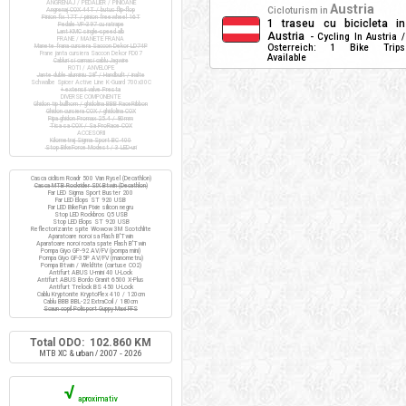
ANGRENAJ / PEDALIER / PINIOANE
Austria
Cicloturism in
Angrenaj COX 44T / butuc flip-flop
Pinion fix 17T / pinion freewheel 16T
1 traseu cu bicicleta in
Pedale VP-397 cu ratrape
Lant KMC single-speed alb
Austria
- Cycling In Austria /
FRANE / MANETE FRANA
Manete frana cursiera Saccon Dekor LD74P
Osterreich: 1 Bike Trips
Frane janta cursiera Saccon Dekor FD07
Available
Cabluri si camasi cablu Jagwire
ROTI / ANVELOPE
Jante duble aluminiu 28" / Handbuilt / inalte
Schwalbe Spicer Active Line K-Guard 700x30C
+ extensii valve Presta
DIVERSE COMPONENTE
Ghidon tip bullhorn / ghidolina BBB RaceRibbon
Ghidon cursiera COX / ghidolina COX
Pipa ghidon Promax 25.4 / 80mm
Tisa sa COX / Sa ProRace COX
ACCESORII
Kilometraj Sigma Sport BC 400
Stop BikeForce Modest / 3 LED-uri
Casca ciclism Roadr 500 Van Rysel (Decathlon)
Casca MTB Rockrider SIX Btwin (Decathlon)
Far LED Sigma Sport Buster 200
Far LED Elops ST 920 USB
Far LED BikeFun Pixie silicon negru
Stop LED Rockbros Q5 USB
Stop LED Elops ST 920 USB
Reflectorizante spite Wowow 3M Scotchlite
Aparatoare noroi sa Flash B'Twin
Aparatoare noroi roata spate Flash B'Twin
Pompa Giyo GP-92 AV/FV (pompa mini)
Pompa Giyo GF-35P AV/FV (manometru)
Pompa Btwin / Weldtite (cartuse CO2)
Antifurt ABUS U-mini 40 U-Lock
Antifurt ABUS Bordo Granit 6500 X-Plus
Antifurt Trelock BS 450 U-Lock
Cablu Kryptonite KryptoFlex 410 / 120cm
Cablu BBB BBL-22 ExtraCoil / 180cm
Scaun copil Polisport Guppy Maxi FFS
Total ODO: 102.860 KM
MTB XC & urban / 2007 - 2026
√
aproximativ