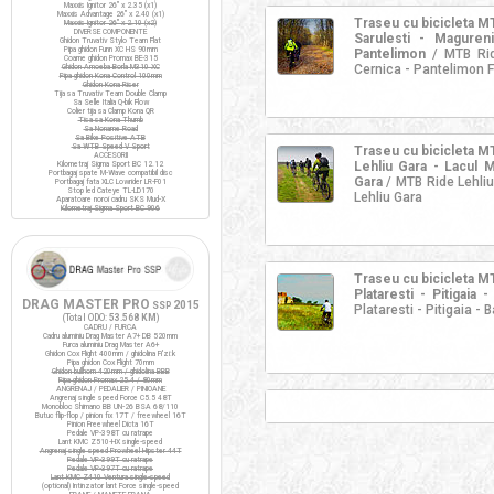
Maxxis Ignitor 26" x 2.35 (x1)
Maxxis Advantage 26" x 2.40 (x1)
Traseu cu bicicleta 
Maxxis Ignitor 26" x 2.10 (x2)
DIVERSE COMPONENTE
Sarulesti - Magure
Ghidon Truvativ Stylo Team Flat
Pipa ghidon Funn XC HS 90mm
Pantelimon
/ MTB Rid
Coarne ghidon Promax BE-315
Cernica - Pantelimon F
Ghidon Amoeba Borla M310 XC
Pipa ghidon Kona Control 100mm
Ghidon Kona Riser
Tija sa Truvativ Team Double Clamp
Sa Selle Italia Q-bik Flow
Colier tija sa Clamp Kona QR
Tisa sa Kona Thumb
Sa Noname Road
Sa Bike Positive ATB
Sa WTB Speed V Sport
Traseu cu bicicleta 
ACCESORII
Lehliu Gara - Lacul M
Kilometraj Sigma Sport BC 12.12
Portbagaj spate M-Wave compatibil disc
Gara
/ MTB Ride Lehliu 
Portbagaj fata XLC Lowrider LR-F01
Stop led Cateye TL-LD170
Lehliu Gara
Aparatoare noroi cadru SKS Mud-X
Kilometraj Sigma Sport BC 906
Traseu cu bicicleta 
Plataresti - Pitigaia
DRAG MASTER PRO
2015
SSP
Plataresti - Pitigaia -
(Total ODO:
53.568 KM
)
CADRU / FURCA
Cadru aluminiu Drag Master A7+ DB 520mm
Furca aluminiu Drag Master A6+
Ghidon Cox Flight 400mm / ghidolina Fi'zi:k
Pipa ghidon Cox Flight 70mm
Ghidon bullhorn 420mm / ghidolina BBB
Pipa ghidon Promax 25.4 / 80mm
ANGRENAJ / PEDALIER / PINIOANE
Angrenaj single speed Force C5.5 48T
Monobloc Shimano BB UN-26 BSA 68/110
Butuc flip-flop / pinion fix 17T / freewheel 16T
Pinion Freewheel Dicta 16T
Pedale VP-398T cu ratrape
Lant KMC Z510-HX single-speed
Angrenaj single speed Prowheel Hipster 44T
Pedale VP-399T cu ratrape
Pedale VP-397T cu ratrape
Lant KMC Z410 Ventura single-speed
(optional) Intinzator lant Force single-speed