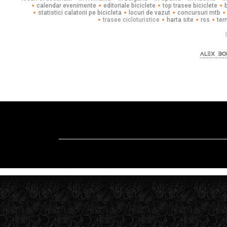
calendar evenimente
editoriale biciclete
top trasee biciclete
statistici calatorii pe bicicleta
locuri de vazut
concursuri mtb
trasee cicloturistice
harta site
rss
ter