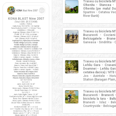
Traseu cu bicicleta 
Oltenita - Stancea 
Oltenita (pe malul Dun
Spantov - Cetatea Vec
River Bank)
KONA BLAST Nine 2007
(Total ODO:
25.572 KM
)
CADRU / FURCA
Cadru Kona 7005 MTB / XC Hardtail
Furca Rockshox DART 2 100mm/T.key
ANGRENAJ / PEDALIER
Traseu cu bicicleta 
Angrenaj Shimano Alivio FC-M411-L
Bucuresti - Cozieni
Pedale VP VP-199A cu ratrape
Pinioane Shimano HG51 8-Speed
Belciugatele - Branes
Lant Shimano HG50 8-Speed
Angrenaj FSA Alpha Drive Powerdrive
Ganeasa - Sindrilita - C
Pedale Wellgo LU-C27G / ratrape
Pedale Wellgo LU-926 / ratrape
Pinioane Shimano HG40 8-Speed
SCHIMBATOARE / MANETE SCHIMBATOR
Schimbator Shimano Acera FD-M330 F
Schimbator Shimano Alivio RD-M410 R
Manete Shimano Alivio SL-M410
Cabluri si camasi Jagwire / Ashima
Schimbatoare Shimano Acera / Alivio
Traseu cu bicicleta 
FRANE / MANETE FRANA
Frane mecanice disc Avid BB7
Lehliu Gara - Crasani
Manete frana Avid Speed Dial 7
Placute frana Disc Avid BB7/Juicy
Doamnei - Lehliu Gara
Cabluri si camasi Jagwire / Ashima
cetatea dacica)
/ MTB R
Frane mecanice disc Hayes MX4
Manete frana Avid FR-5
Jos - Axintele - Hor
Placute frana disc Jagwire MX2/MX4
Placute frana disc Hayes MX2/MX4
Station (Baragan Plain
SET ROTI MTB
Set roti 1:
Jante ALEX ACE-18 26"
Butuc fata KK Disc
Butuc spate Shimano FH-M475 Disc
Discuri frana Hayes IS 160mm
Traseu cu bicicleta 
Set roti 2:
Bucuresti - Branesti 
Jante Ryde/Rigida Taurus-19 26"
Fond janta Kenda 26" x 20mm High Pressure
bicicleta la tara - Bal
Butuc fata Shimano HB-M475 Disc
Butuc spate Shimano FH-M475 Disc
Branesti - Islaz - Be
Discuri frana Ashima Airotor IS 160mm
ANVELOPE
Countryside - Belciuga
Kenda Kontender 26" x 1.0 (x2)
CST Traveller City Classic 26" x 1.40 (x2)
Kenda Kross Plus 26" x 1.75 (x2)
Maxxis Larsen TT 26" x 1.90 (x2)
Maxxis Ignitor 26" x 1.95 (x2)