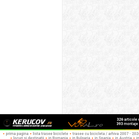
326
articole
393
montaje f
prima pagina
lista trasee biciclete
trasee cu bicicleta / arhiva 2007 - 202
locuri si destinatii
in Romania
in Bulgaria
in Spania
in Austria
i