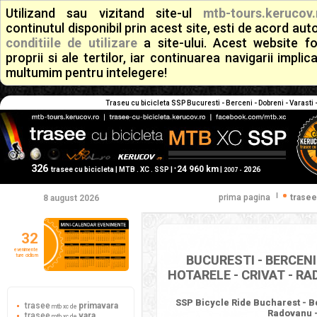
Utilizand sau vizitand site-ul
mtb-tours.kerucov.
continutul disponibil prin acest site, esti de acord a
conditiile de utilizare
a site-ului. Acest website f
proprii si ale tertilor, iar continuarea navigarii implic
multumim pentru intelegere!
Traseu cu bicicleta SSP Bucuresti - Berceni - Dobreni - Varasti -
326
24 960 km
+
trasee cu bicicleta | MTB . XC . SSP |
|
2026
2007 -
|
prima pagina
trasee
8 august 2026
32
evenimente
ture ciclism
BUCURESTI - BERCENI 
HOTARELE - CRIVAT - RA
SSP Bicycle Ride Bucharest - Ber
trasee
primavara
mtb xc de
Radovanu - 
trasee
vara
mtb xc de