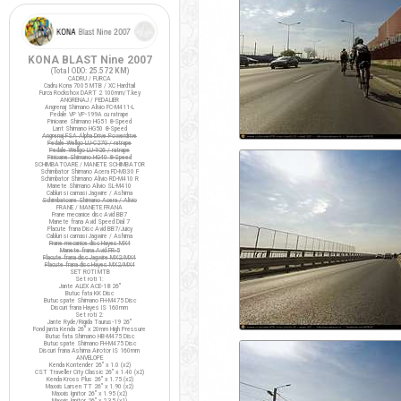
KONA BLAST Nine 2007
(Total ODO:
25.572 KM
)
CADRU / FURCA
Cadru Kona 7005 MTB / XC Hardtail
Furca Rockshox DART 2 100mm/T.key
ANGRENAJ / PEDALIER
Angrenaj Shimano Alivio FC-M411-L
Pedale VP VP-199A cu ratrape
Pinioane Shimano HG51 8-Speed
Lant Shimano HG50 8-Speed
Angrenaj FSA Alpha Drive Powerdrive
Pedale Wellgo LU-C27G / ratrape
Pedale Wellgo LU-926 / ratrape
Pinioane Shimano HG40 8-Speed
SCHIMBATOARE / MANETE SCHIMBATOR
Schimbator Shimano Acera FD-M330 F
Schimbator Shimano Alivio RD-M410 R
Manete Shimano Alivio SL-M410
Cabluri si camasi Jagwire / Ashima
Schimbatoare Shimano Acera / Alivio
FRANE / MANETE FRANA
Frane mecanice disc Avid BB7
Manete frana Avid Speed Dial 7
Placute frana Disc Avid BB7/Juicy
Cabluri si camasi Jagwire / Ashima
Frane mecanice disc Hayes MX4
Manete frana Avid FR-5
Placute frana disc Jagwire MX2/MX4
Placute frana disc Hayes MX2/MX4
SET ROTI MTB
Set roti 1:
Jante ALEX ACE-18 26"
Butuc fata KK Disc
Butuc spate Shimano FH-M475 Disc
Discuri frana Hayes IS 160mm
Set roti 2:
Jante Ryde/Rigida Taurus-19 26"
Fond janta Kenda 26" x 20mm High Pressure
Butuc fata Shimano HB-M475 Disc
Butuc spate Shimano FH-M475 Disc
Discuri frana Ashima Airotor IS 160mm
ANVELOPE
Kenda Kontender 26" x 1.0 (x2)
CST Traveller City Classic 26" x 1.40 (x2)
Kenda Kross Plus 26" x 1.75 (x2)
Maxxis Larsen TT 26" x 1.90 (x2)
Maxxis Ignitor 26" x 1.95 (x2)
Maxxis Ignitor 26" x 2.35 (x1)