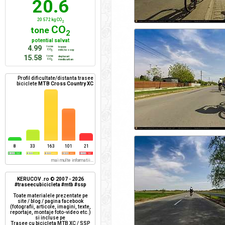
20.6
20 572 kg CO
2
CO
tone
2
potential salvat
4.99
tone
trasee
CO
mtb/xc + ssp
2
15.58
tone
deplasari
CO
mediu urban
2
Profil dificultate/distanta trasee
biciclete
MTB Cross Country XC
8
33
163
101
21
mai multe informatii...
KERUCOV .ro © 2007 - 2026
#traseecubicicleta #mtb #ssp
Toate materialele prezentate pe
site / blog / pagina facebook
(fotografii, articole, imagini, texte,
reportaje, montaje foto-video etc.)
si incluse pe
Trasee cu bicicleta MTB XC / SSP