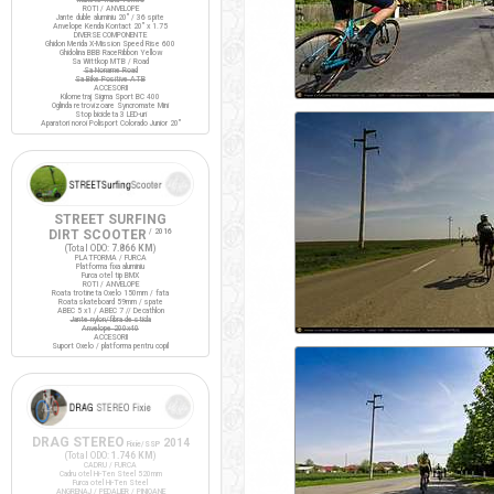
ROTI / ANVELOPE
Jante duble aluminiu 20" / 36 spite
Anvelope Kenda Kontact 20" x 1.75
DIVERSE COMPONENTE
Ghidon Merida X-Mission Speed Rise 600
Ghidolina BBB RaceRibbon Yellow
Sa Wittkop MTB / Road
Sa Noname Road
Sa Bike Positive ATB
ACCESORII
Kilometraj Sigma Sport BC 400
Oglinda retrovizoare Syncromate Mini
Stop bicicleta 3 LED-uri
Aparatori noroi Polisport Colorado Junior 20"
STREET SURFING
DIRT SCOOTER
/ 2016
(Total ODO:
7.866 KM
)
PLATFORMA / FURCA
Platforma fixa aluminiu
Furca otel tip BMX
ROTI / ANVELOPE
Roata trotineta Oxelo 150mm / fata
Roata skateboard 59mm / spate
ABEC 5 x1 / ABEC 7 // Decathlon
Jante nylon/fibra de sticla
Anvelope 200x40
ACCESORII
Suport Oxelo / platforma pentru copil
DRAG STEREO
2014
Fixie/SSP
(Total ODO:
1.746 KM
)
CADRU / FURCA
Cadru otel Hi-Ten Steel 520mm
Furca otel Hi-Ten Steel
ANGRENAJ / PEDALIER / PINIOANE