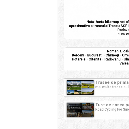
Nota: harta bikemap.net af
aproximativa a traseului Traseu SSP Bu
Radovan
si nu e
Romania, cala
Berceni - Bucuresti - Chirnogi - Criv
Hotarele - Oltenita - Radovanu - Ulm
Valea 
Trasee de primav
mai multe trasee cu 
Ture de sosea pe
Road Cycling For Sin