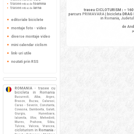
trasee
toamna
mtb xc de
trasee
iarna
mtb xc de
traseu CICLOTURISM
~ 160
|
parcurs
PRIMAVARA
| bicicleta
DRAG 
in
Romania
,
Judetul
editoriale biciclete
de And
montaje foto - video
p
diverse montaje video
mini calendar ciclism
link-uri utile
noutati prin RSS
ROMANIA
- trasee cu
bicicleta in Romania
:
Bucuresti
Alba
Arges
,
,
,
Brasov
Buzau
Calarasi
,
,
,
Caras - Severin
Constanta
,
,
Covasna
Dambovita
Galati
,
,
,
Giurgiu
Hunedoara
,
,
Ialomita
Ilfov
Mehedinti
,
,
,
Mures
Prahova
Sibiu
,
,
,
Tulcea
Valcea
Vrancea
,
,
,
cicloturism in
Romania
/