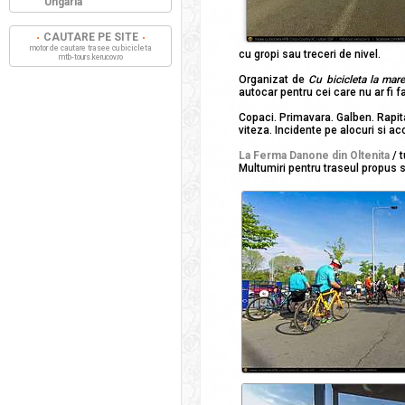
Ungaria
CAUTARE PE SITE
motor de cautare trasee cu bicicleta
cu gropi sau treceri de nivel.
mtb-tours.kerucov.ro
Organizat de
Cu bicicleta la mar
autocar pentru cei care nu ar fi 
Copaci. Primavara. Galben. Rapita.
viteza. Incidente pe alocuri si ac
La Ferma Danone din Oltenita
/ t
Multumiri pentru traseul propus si