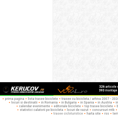
326
articole
393
montaje f
prima pagina
lista trasee biciclete
trasee cu bicicleta / arhiva 2007 - 202
locuri si destinatii
in Romania
in Bulgaria
in Spania
in Austria
i
calendar evenimente
editoriale biciclete
top trasee biciclete
statistici calatorii pe bicicleta
locuri de vazut
concursuri mtb
trasee cicloturistice
harta site
rss
ter