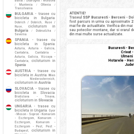
Banat
Dobrogea
Moldova
/
/
Muntenia
Oltenia
/
/
/
Transilvania
ATENTIE!
BULGARIA
- trasee cu
Traseul
SSP Bucuresti - Berceni - Dobr
bicicleta in Bulgaria
:
fost parcurs in urma cu aproximativ
2
Dobrich / Dobrich
Ruse /
,
mai fie de actualitate. Verifica din mai
cicloturism in
Ruse
,
sau potecilor montane, dar si orarul de
Bulgaria
Dobrudzha
/
/
din mai multe surse actualizate.
Severna
SPANIA
- trasee cu
bicicleta in Spania
:
Bucuresti - Ber
Asturia
Asturia - Galicia
,
,
Crivat -
Cantabria
Cantabria -
,
Ulmeni -
Asturia
Galicia
Vizcaya -
,
,
Hotarele - Hera
cicloturism in
Cantabria
,
Judet
Spania
AUSTRIA
- trasee cu
bicicleta in Austria
Wien
:
- Niederosterreich
,
cicloturism in
Austria
SLOVACIA
- trasee cu
bicicleta in Slovacia
:
Bratislava - Trnava
,
cicloturism in
Slovacia
UNGARIA
- trasee cu
bicicleta in Ungaria
Gyor
:
- Moson - Sopron - Komarom
- Esztergom
Komarom -
,
Esztergom
Komarom -
,
Esztergom - Pest
Pest -
,
cicloturism in
Budapest
,