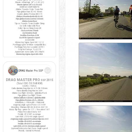
Maxxis Advantage 26" x 2.40 (x1)
Maxxis Ignitor 26" x 2.10 (x2)
DIVERSE COMPONENTE
Ghidon Truvativ Stylo Team Flat
Pipa ghidon Funn XC HS 90mm
Coarne ghidon Promax BE-315
Ghidon Amoeba Borla M310 XC
Pipa ghidon Kona Control 100mm
Ghidon Kona Riser
Tija sa Truvativ Team Double Clamp
Sa Selle Italia Q-bik Flow
Colier tija sa Clamp Kona QR
Tisa sa Kona Thumb
Sa Noname Road
Sa Bike Positive ATB
Sa WTB Speed V Sport
ACCESORII
Kilometraj Sigma Sport BC 12.12
Portbagaj spate M-Wave compatibil disc
Portbagaj fata XLC Lowrider LR-F01
Stop led Cateye TL-LD170
Aparatoare noroi cadru SKS Mud-X
Kilometraj Sigma Sport BC 906
DRAG MASTER PRO
2015
SSP
(Total ODO:
53.568 KM
)
CADRU / FURCA
Cadru aluminiu Drag Master A7+ DB 520mm
Furca aluminiu Drag Master A6+
Ghidon Cox Flight 400mm / ghidolina Fi'zi:k
Pipa ghidon Cox Flight 70mm
Ghidon bullhorn 420mm / ghidolina BBB
Pipa ghidon Promax 25.4 / 80mm
ANGRENAJ / PEDALIER / PINIOANE
Angrenaj single speed Force C5.5 48T
Monobloc Shimano BB UN-26 BSA 68/110
Butuc flip-flop / pinion fix 17T / freewheel 16T
Pinion Freewheel Dicta 16T
Pedale VP-398T cu ratrape
Lant KMC Z510-HX single-speed
Angrenaj single speed Prowheel Hipster 44T
Pedale VP-399T cu ratrape
Pedale VP-397T cu ratrape
Lant KMC Z410 Ventura single-speed
(optional) Intinzator lant Force single-speed
FRANE / MANETE FRANA