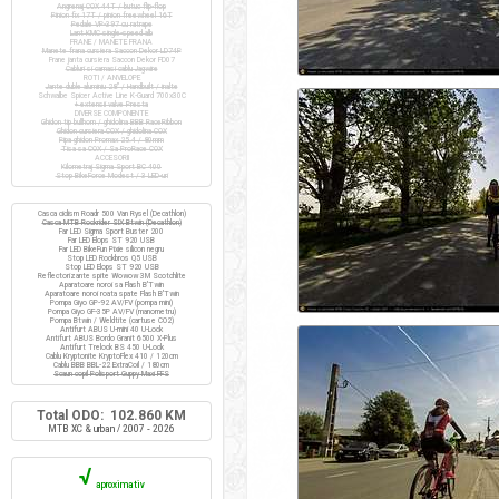
Angrenaj COX 44T / butuc flip-flop
Pinion fix 17T / pinion freewheel 16T
Pedale VP-397 cu ratrape
Lant KMC single-speed alb
FRANE / MANETE FRANA
Manete frana cursiera Saccon Dekor LD74P
Frane janta cursiera Saccon Dekor FD07
Cabluri si camasi cablu Jagwire
ROTI / ANVELOPE
Jante duble aluminiu 28" / Handbuilt / inalte
Schwalbe Spicer Active Line K-Guard 700x30C
+ extensii valve Presta
DIVERSE COMPONENTE
Ghidon tip bullhorn / ghidolina BBB RaceRibbon
Ghidon cursiera COX / ghidolina COX
Pipa ghidon Promax 25.4 / 80mm
Tisa sa COX / Sa ProRace COX
ACCESORII
Kilometraj Sigma Sport BC 400
Stop BikeForce Modest / 3 LED-uri
Casca ciclism Roadr 500 Van Rysel (Decathlon)
Casca MTB Rockrider SIX Btwin (Decathlon)
Far LED Sigma Sport Buster 200
Far LED Elops ST 920 USB
Far LED BikeFun Pixie silicon negru
Stop LED Rockbros Q5 USB
Stop LED Elops ST 920 USB
Reflectorizante spite Wowow 3M Scotchlite
Aparatoare noroi sa Flash B'Twin
Aparatoare noroi roata spate Flash B'Twin
Pompa Giyo GP-92 AV/FV (pompa mini)
Pompa Giyo GF-35P AV/FV (manometru)
Pompa Btwin / Weldtite (cartuse CO2)
Antifurt ABUS U-mini 40 U-Lock
Antifurt ABUS Bordo Granit 6500 X-Plus
Antifurt Trelock BS 450 U-Lock
Cablu Kryptonite KryptoFlex 410 / 120cm
Cablu BBB BBL-22 ExtraCoil / 180cm
Scaun copil Polisport Guppy Maxi FFS
Total ODO: 102.860 KM
MTB XC & urban / 2007 - 2026
√
aproximativ