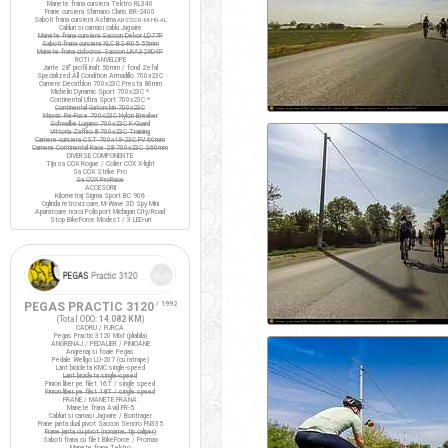
Manete frana cursiera Tektro RL340
Frane cursiera Shimano Claris BR-2400
Saboti frana cursiera Ashima
ARS72CR-M-HU-AL
Cabluri si camasi cablu Jagwire
Manete frana cursiera Saccon Dekor LD77P
Saboti frana cursiera XLC BS-R05 55mm
Manete frana ciclocros Saccon LRA329D4P
ROTI / ANVELOPE
Jante 28" profil inalt 50mm / fond Zefal
Specialized All Condition Armadillo 700x23C
Camere Decathlon 700x23C Presta 80mm
Michelin Dynamic Sport 700x23C *
Continental Ultra Sport 700x23C *
Continental Gatorskin 700x23C
Maxxis Re-Fuse 700x23C Nylon Breaker
Schwalbe Lugano 700x23C K-Guard
Vittoria Zaffiro III 700x23C Training
Camere cursiera CST 700x19-23C FV 60mm
Camere Continental Race 28 700x23C S60mm
DIVERSE COMPONENTE
Tija sa COX Rogue / Colier COX X-light
Sa COX Strike Pro
Sa COX ProRace
ACCESORII
Kilometraj Sigma Sport BC 906
Oglinda retrovizoare M-Wave 3D Spy Mini
Aparatoare noroi Polisport Michigan City/Road
Stop BikeForce Modest / 3 LED-uri
PEGAS PRACTIC 3120
/ 1992
(Total ODO:
14.082 KM
)
CADRU / FURCA
Pegas Practic 3120 Mixt (pliabila)
ANGRENAJ / PEDALIER / PINIOANE
Angrenaj si foaie Pegas
Pedale Wellgo LU-207 (cu ratrape)
Lant bicicleta KMC single-speed
Lant bicicleta single-speed
Pinion liber pe filet 16T / single speed
Pinion liber pe filet 18T / single speed
FRANE / MANETE FRANA
Manete frana Avid FR-5
Cabluri si camasi Jagwire / Bontrager
Frane janta dual pivot Saccon Sencro FN335
Frane janta cu pivot (noname, tip caliper)
Saboti frana cu filet BikeForce / Promax
Manete frana Tektro