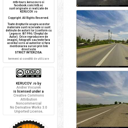
mtb-tours.kerucov.ro si
facebook.com/mtb.xc
sunt originale si realizate de
KERUCOV .ro
Copyright. All Rights Reserved.
Toate drepturile asupra acestor
materiale sunt rezervate si sunt
detinute de autorii lor (conform cu
Legea nr. 8/1996 / Dreptul de
Autor). Orice reproducere de
imagini, fotografii sau texte fara
acordul scris al autorilor si fara
mentionarea sursei prin link
direct este
STRICT INTERZISA
.
termeni si conditii
de utilizare
KERUCOV .ro
by
Andrei Vocurek
is licensed under a
Creative Commons
Attribution
Noncommercial
No Derivative Works 3.0
Unported License
.