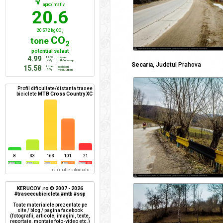
√
aproximativ
20.6
20 572 kg CO
2
CO
tone
2
potential salvat
4.99
tone
trasee
CO
mtb/xc + ssp
2
Secaria
, Judetul Prahova
15.58
tone
deplasari
CO
mediu urban
2
Profil dificultate/distanta trasee
biciclete
MTB Cross Country XC
8
33
163
101
21
mai multe informatii...
KERUCOV .ro © 2007 - 2026
#traseecubicicleta #mtb #ssp
Toate materialele prezentate pe
site / blog / pagina facebook
(fotografii, articole, imagini, texte,
reportaje, montaje foto-video etc.)