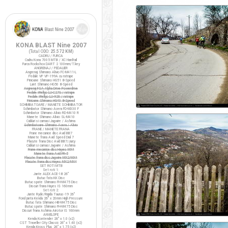
KONA BLAST Nine 2007
(Total ODO:
25.572 KM
)
CADRU / FURCA
Cadru Kona 7005 MTB / XC Hardtail
Furca Rockshox DART 2 100mm/T.key
ANGRENAJ / PEDALIER
Angrenaj Shimano Alivio FC-M411-L
Pedale VP VP-199A cu ratrape
Pinioane Shimano HG51 8-Speed
Lant Shimano HG50 8-Speed
Angrenaj FSA Alpha Drive Powerdrive
Pedale Wellgo LU-C27G / ratrape
Pedale Wellgo LU-926 / ratrape
Pinioane Shimano HG40 8-Speed
SCHIMBATOARE / MANETE SCHIMBATOR
Schimbator Shimano Acera FD-M330 F
Schimbator Shimano Alivio RD-M410 R
Manete Shimano Alivio SL-M410
Cabluri si camasi Jagwire / Ashima
Schimbatoare Shimano Acera / Alivio
FRANE / MANETE FRANA
Frane mecanice disc Avid BB7
Manete frana Avid Speed Dial 7
Placute frana Disc Avid BB7/Juicy
Cabluri si camasi Jagwire / Ashima
Frane mecanice disc Hayes MX4
Manete frana Avid FR-5
Placute frana disc Jagwire MX2/MX4
Placute frana disc Hayes MX2/MX4
SET ROTI MTB
Set roti 1:
Jante ALEX ACE-18 26"
Butuc fata KK Disc
Butuc spate Shimano FH-M475 Disc
Discuri frana Hayes IS 160mm
Set roti 2:
Jante Ryde/Rigida Taurus-19 26"
Fond janta Kenda 26" x 20mm High Pressure
Butuc fata Shimano HB-M475 Disc
Butuc spate Shimano FH-M475 Disc
Discuri frana Ashima Airotor IS 160mm
ANVELOPE
Kenda Kontender 26" x 1.0 (x2)
CST Traveller City Classic 26" x 1.40 (x2)
Kenda Kross Plus 26" x 1.75 (x2)