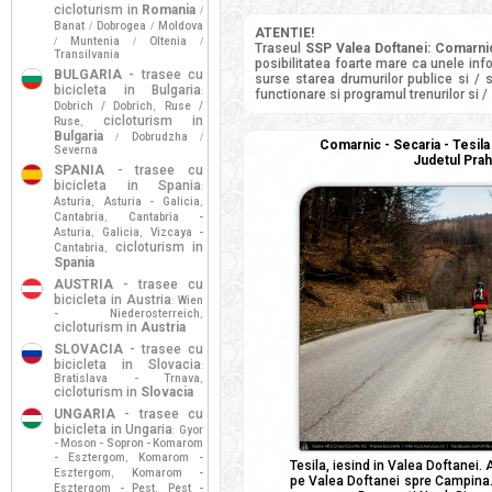
cicloturism in
Romania
/
Banat
Dobrogea
Moldova
/
/
ATENTIE!
Muntenia
Oltenia
/
/
/
Traseul
SSP Valea Doftanei: Comarnic
Transilvania
posibilitatea foarte mare ca unele info
BULGARIA
- trasee cu
surse starea drumurilor publice si / 
bicicleta in Bulgaria
:
functionare si programul trenurilor si /
Dobrich / Dobrich
Ruse /
,
cicloturism in
Ruse
,
Bulgaria
Dobrudzha
/
/
Comarnic - Secaria - Tesila
Severna
Judetul Prah
SPANIA
- trasee cu
bicicleta in Spania
:
Asturia
Asturia - Galicia
,
,
Cantabria
Cantabria -
,
Asturia
Galicia
Vizcaya -
,
,
cicloturism in
Cantabria
,
Spania
AUSTRIA
- trasee cu
bicicleta in Austria
Wien
:
- Niederosterreich
,
cicloturism in
Austria
SLOVACIA
- trasee cu
bicicleta in Slovacia
:
Bratislava - Trnava
,
cicloturism in
Slovacia
UNGARIA
- trasee cu
bicicleta in Ungaria
Gyor
:
- Moson - Sopron - Komarom
- Esztergom
Komarom -
,
Tesila, iesind in Valea Doftanei
Esztergom
Komarom -
,
pe Valea Doftanei spre Campina. 
Esztergom - Pest
Pest -
,