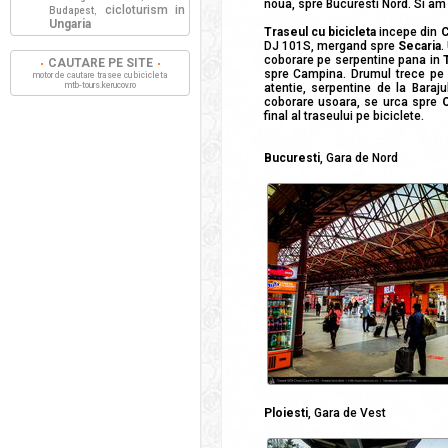
noua, spre Bucuresti Nord. Si a
cicloturism in
Budapest
,
Ungaria
Traseul cu bicicleta
incepe din
C
DJ 101S, mergand spre
Secaria
.
coborare pe serpentine pana in
CAUTARE PE SITE
spre Campina. Drumul trece pe
motor de cautare trasee cu bicicleta
mtb-tours.kerucov.ro
atentie, serpentine de la Baraj
coborare usoara, se urca spre
final al traseului pe biciclete.
Bucuresti
, Gara de Nord
Ploiesti
, Gara de Vest