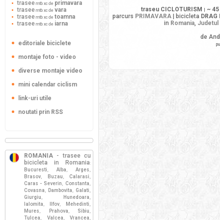
trasee
primavara
mtb xc de
traseu CICLOTURISM
~ 45
trasee
vara
|
mtb xc de
parcurs
PRIMAVARA
| bicicleta
DRAG 
trasee
toamna
mtb xc de
in
Romania
,
Judetul
trasee
iarna
mtb xc de
de And
editoriale biciclete
pu
montaje foto - video
diverse montaje video
mini calendar ciclism
link-uri utile
noutati prin RSS
ROMANIA
- trasee cu
bicicleta in Romania
:
Bucuresti
Alba
Arges
,
,
,
Brasov
Buzau
Calarasi
,
,
,
Caras - Severin
Constanta
,
,
Covasna
Dambovita
Galati
,
,
,
Giurgiu
Hunedoara
,
,
Ialomita
Ilfov
Mehedinti
,
,
,
Mures
Prahova
Sibiu
,
,
,
Tulcea
Valcea
Vrancea
,
,
,