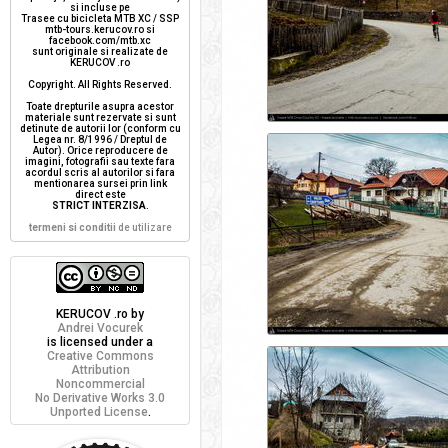
si incluse pe
Trasee cu bicicleta MTB XC / SSP
mtb-tours.kerucov.ro si
facebook.com/mtb.xc
sunt originale si realizate de
KERUCOV .ro
Copyright. All Rights Reserved.
Toate drepturile asupra acestor
materiale sunt rezervate si sunt
detinute de autorii lor (conform cu
Legea nr. 8/1996 / Dreptul de
Autor). Orice reproducere de
imagini, fotografii sau texte fara
acordul scris al autorilor si fara
mentionarea sursei prin link
direct este
STRICT INTERZISA
.
termeni si conditii
de utilizare
KERUCOV .ro
by
Andrei Vocurek
is licensed under a
Creative Commons
Attribution
Noncommercial
No Derivative Works 3.0
Unported License
.