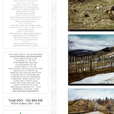
Cadru otel Hi-Ten Steel 520mm
Furca otel Hi-Ten Steel
ANGRENAJ / PEDALIER / PINIOANE
Angrenaj COX 44T / butuc flip-flop
Pinion fix 17T / pinion freewheel 16T
Pedale VP-397 cu ratrape
Lant KMC single-speed alb
FRANE / MANETE FRANA
Manete frana cursiera Saccon Dekor LD74P
Frane janta cursiera Saccon Dekor FD07
Cabluri si camasi cablu Jagwire
ROTI / ANVELOPE
Jante duble aluminiu 28" / Handbuilt / inalte
Schwalbe Spicer Active Line K-Guard 700x30C
+ extensii valve Presta
DIVERSE COMPONENTE
Ghidon tip bullhorn / ghidolina BBB RaceRibbon
Ghidon cursiera COX / ghidolina COX
Pipa ghidon Promax 25.4 / 80mm
Tisa sa COX / Sa ProRace COX
ACCESORII
Kilometraj Sigma Sport BC 400
Stop BikeForce Modest / 3 LED-uri
Casca ciclism Roadr 500 Van Rysel (Decathlon)
Casca MTB Rockrider SIX Btwin (Decathlon)
Far LED Sigma Sport Buster 200
Far LED Elops ST 920 USB
Far LED BikeFun Pixie silicon negru
Stop LED Rockbros Q5 USB
Stop LED Elops ST 920 USB
Reflectorizante spite Wowow 3M Scotchlite
Aparatoare noroi sa Flash B'Twin
Aparatoare noroi roata spate Flash B'Twin
Pompa Giyo GP-92 AV/FV (pompa mini)
Pompa Giyo GF-35P AV/FV (manometru)
Pompa Btwin / Weldtite (cartuse CO2)
Antifurt ABUS U-mini 40 U-Lock
Antifurt ABUS Bordo Granit 6500 X-Plus
Antifurt Trelock BS 450 U-Lock
Cablu Kryptonite KryptoFlex 410 / 120cm
Cablu BBB BBL-22 ExtraCoil / 180cm
Scaun copil Polisport Guppy Maxi FFS
Total ODO: 102.860 KM
MTB XC & urban / 2007 - 2026