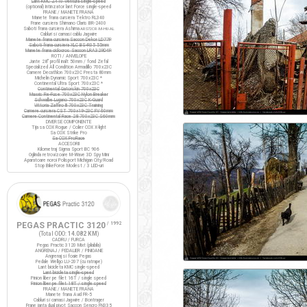
Lant KMC Z410 Ventura single-speed
(optional) Intinzator lant Force single-speed
FRANE / MANETE FRANA
Manete frana cursiera Tektro RL340
Frane cursiera Shimano Claris BR-2400
Saboti frana cursiera Ashima
ARS72CR-M-HU-AL
Cabluri si camasi cablu Jagwire
Manete frana cursiera Saccon Dekor LD77P
Saboti frana cursiera XLC BS-R05 55mm
Manete frana ciclocros Saccon LRA329D4P
ROTI / ANVELOPE
Jante 28" profil inalt 50mm / fond Zefal
Specialized All Condition Armadillo 700x23C
Camere Decathlon 700x23C Presta 80mm
Michelin Dynamic Sport 700x23C *
Continental Ultra Sport 700x23C *
Continental Gatorskin 700x23C
Maxxis Re-Fuse 700x23C Nylon Breaker
Schwalbe Lugano 700x23C K-Guard
Vittoria Zaffiro III 700x23C Training
Camere cursiera CST 700x19-23C FV 60mm
Camere Continental Race 28 700x23C S60mm
DIVERSE COMPONENTE
Tija sa COX Rogue / Colier COX X-light
Sa COX Strike Pro
Sa COX ProRace
ACCESORII
Kilometraj Sigma Sport BC 906
Oglinda retrovizoare M-Wave 3D Spy Mini
Aparatoare noroi Polisport Michigan City/Road
Stop BikeForce Modest / 3 LED-uri
PEGAS PRACTIC 3120
/ 1992
(Total ODO:
14.082 KM
)
CADRU / FURCA
Pegas Practic 3120 Mixt (pliabila)
ANGRENAJ / PEDALIER / PINIOANE
Angrenaj si foaie Pegas
Pedale Wellgo LU-207 (cu ratrape)
Lant bicicleta KMC single-speed
Lant bicicleta single-speed
Pinion liber pe filet 16T / single speed
Pinion liber pe filet 18T / single speed
FRANE / MANETE FRANA
Manete frana Avid FR-5
Cabluri si camasi Jagwire / Bontrager
Frane janta dual pivot Saccon Sencro FN335