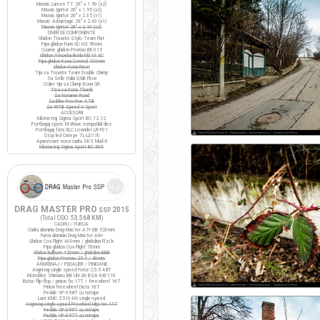
Maxxis Larsen TT 26" x 1.90 (x2)
Maxxis Ignitor 26" x 1.95 (x2)
Maxxis Ignitor 26" x 2.35 (x1)
Maxxis Advantage 26" x 2.40 (x1)
Maxxis Ignitor 26" x 2.10 (x2)
DIVERSE COMPONENTE
Ghidon Truvativ Stylo Team Flat
Pipa ghidon Funn XC HS 90mm
Coarne ghidon Promax BE-315
Ghidon Amoeba Borla M310 XC
Pipa ghidon Kona Control 100mm
Ghidon Kona Riser
Tija sa Truvativ Team Double Clamp
Sa Selle Italia Q-bik Flow
Colier tija sa Clamp Kona QR
Tisa sa Kona Thumb
Sa Noname Road
Sa Bike Positive ATB
Sa WTB Speed V Sport
ACCESORII
Kilometraj Sigma Sport BC 12.12
Portbagaj spate M-Wave compatibil disc
Portbagaj fata XLC Lowrider LR-F01
Stop led Cateye TL-LD170
Aparatoare noroi cadru SKS Mud-X
Kilometraj Sigma Sport BC 906
DRAG MASTER PRO
2015
SSP
(Total ODO:
53.568 KM
)
CADRU / FURCA
Cadru aluminiu Drag Master A7+ DB 520mm
Furca aluminiu Drag Master A6+
Ghidon Cox Flight 400mm / ghidolina Fi'zi:k
Pipa ghidon Cox Flight 70mm
Ghidon bullhorn 420mm / ghidolina BBB
Pipa ghidon Promax 25.4 / 80mm
ANGRENAJ / PEDALIER / PINIOANE
Angrenaj single speed Force C5.5 48T
Monobloc Shimano BB UN-26 BSA 68/110
Butuc flip-flop / pinion fix 17T / freewheel 16T
Pinion Freewheel Dicta 16T
Pedale VP-398T cu ratrape
Lant KMC Z510-HX single-speed
Angrenaj single speed Prowheel Hipster 44T
Pedale VP-399T cu ratrape
Pedale VP-397T cu ratrape