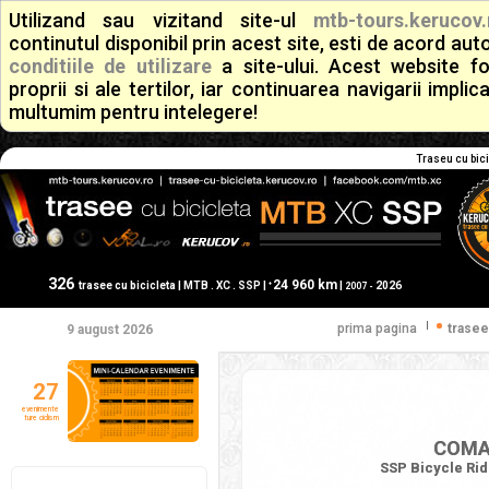
Utilizand sau vizitand site-ul
mtb-tours.kerucov.
continutul disponibil prin acest site, esti de acord a
conditiile de utilizare
a site-ului. Acest website f
proprii si ale tertilor, iar continuarea navigarii implic
multumim pentru intelegere!
Traseu cu bic
326
24 960 km
+
trasee cu bicicleta | MTB . XC . SSP |
|
2026
2007 -
|
prima pagina
trasee
9 august 2026
27
evenimente
ture ciclism
COMAR
SSP Bicycle Rid