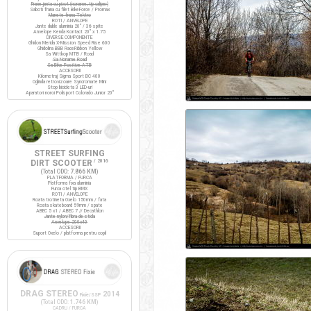
Frane janta cu pivot (noname, tip caliper)
Saboti frana cu filet BikeForce / Promax
Manete frana Tektro
ROTI / ANVELOPE
Jante duble aluminiu 20" / 36 spite
Anvelope Kenda Kontact 20" x 1.75
DIVERSE COMPONENTE
Ghidon Merida X-Mission Speed Rise 600
Ghidolina BBB RaceRibbon Yellow
Sa Wittkop MTB / Road
Sa Noname Road
Sa Bike Positive ATB
ACCESORII
Kilometraj Sigma Sport BC 400
Oglinda retrovizoare Syncromate Mini
Stop bicicleta 3 LED-uri
Aparatori noroi Polisport Colorado Junior 20"
STREET SURFING
DIRT SCOOTER
/ 2016
(Total ODO:
7.866 KM
)
PLATFORMA / FURCA
Platforma fixa aluminiu
Furca otel tip BMX
ROTI / ANVELOPE
Roata trotineta Oxelo 150mm / fata
Roata skateboard 59mm / spate
ABEC 5 x1 / ABEC 7 // Decathlon
Jante nylon/fibra de sticla
Anvelope 200x40
ACCESORII
Suport Oxelo / platforma pentru copil
DRAG STEREO
2014
Fixie/SSP
(Total ODO:
1.746 KM
)
CADRU / FURCA