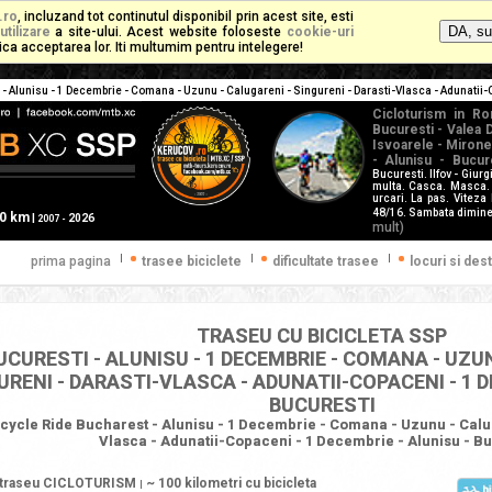
.ro
, incluzand tot continutul disponibil prin acest site, esti
utilizare
a site-ului. Acest website foloseste
cookie-uri
mplica acceptarea lor. Iti multumim pentru intelegere!
- Alunisu - 1 Decembrie - Comana - Uzunu - Calugareni - Singureni - Darasti-Vlasca - Adunatii
Cicloturism in Ro
Bucuresti - Valea D
Isvoarele - Mirone
- Alunisu - Bucur
Bucuresti. Ilfov - Giur
multa. Casca. Masca. 
urcari. La pas. Viteza 
48/16. Sambata diminea
60 km
|
2026
2007 -
mult)
|
|
|
prima pagina
trasee biciclete
dificultate trasee
locuri si dest
TRASEU CU BICICLETA SSP
UCURESTI - ALUNISU - 1 DECEMBRIE - COMANA - UZU
URENI - DARASTI-VLASCA - ADUNATII-COPACENI - 1 D
BUCURESTI
cycle Ride Bucharest - Alunisu - 1 Decembrie - Comana - Uzunu - Calug
Vlasca - Adunatii-Copaceni - 1 Decembrie - Alunisu - B
traseu CICLOTURISM
~ 100 kilometri
cu bicicleta
|