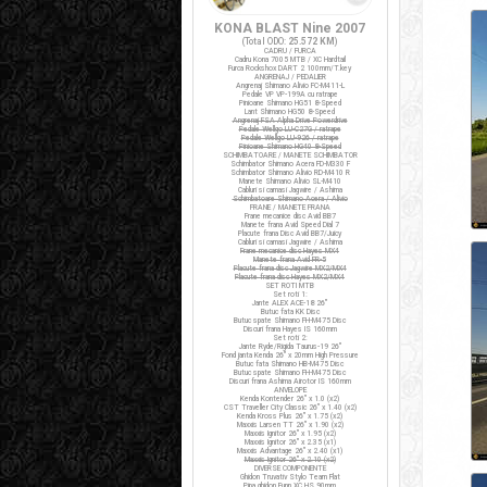
KONA BLAST Nine 2007
(Total ODO:
25.572 KM
)
CADRU / FURCA
Cadru Kona 7005 MTB / XC Hardtail
Furca Rockshox DART 2 100mm/T.key
ANGRENAJ / PEDALIER
Angrenaj Shimano Alivio FC-M411-L
Pedale VP VP-199A cu ratrape
Pinioane Shimano HG51 8-Speed
Lant Shimano HG50 8-Speed
Angrenaj FSA Alpha Drive Powerdrive
Pedale Wellgo LU-C27G / ratrape
Pedale Wellgo LU-926 / ratrape
Pinioane Shimano HG40 8-Speed
SCHIMBATOARE / MANETE SCHIMBATOR
Schimbator Shimano Acera FD-M330 F
Schimbator Shimano Alivio RD-M410 R
Manete Shimano Alivio SL-M410
Cabluri si camasi Jagwire / Ashima
Schimbatoare Shimano Acera / Alivio
FRANE / MANETE FRANA
Frane mecanice disc Avid BB7
Manete frana Avid Speed Dial 7
Placute frana Disc Avid BB7/Juicy
Cabluri si camasi Jagwire / Ashima
Frane mecanice disc Hayes MX4
Manete frana Avid FR-5
Placute frana disc Jagwire MX2/MX4
Placute frana disc Hayes MX2/MX4
SET ROTI MTB
Set roti 1:
Jante ALEX ACE-18 26"
Butuc fata KK Disc
Butuc spate Shimano FH-M475 Disc
Discuri frana Hayes IS 160mm
Set roti 2:
Jante Ryde/Rigida Taurus-19 26"
Fond janta Kenda 26" x 20mm High Pressure
Butuc fata Shimano HB-M475 Disc
Butuc spate Shimano FH-M475 Disc
Discuri frana Ashima Airotor IS 160mm
ANVELOPE
Kenda Kontender 26" x 1.0 (x2)
CST Traveller City Classic 26" x 1.40 (x2)
Kenda Kross Plus 26" x 1.75 (x2)
Maxxis Larsen TT 26" x 1.90 (x2)
Maxxis Ignitor 26" x 1.95 (x2)
Maxxis Ignitor 26" x 2.35 (x1)
Maxxis Advantage 26" x 2.40 (x1)
Maxxis Ignitor 26" x 2.10 (x2)
DIVERSE COMPONENTE
Ghidon Truvativ Stylo Team Flat
Pipa ghidon Funn XC HS 90mm