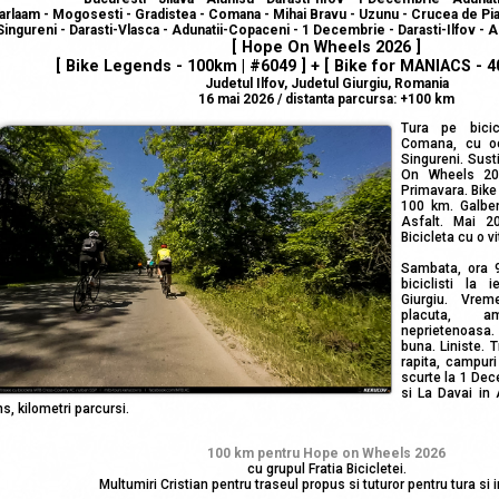
arlaam - Mogosesti - Gradistea - Comana - Mihai Bravu - Uzunu - Crucea de Piat
Singureni - Darasti-Vlasca - Adunatii-Copaceni - 1 Decembrie - Darasti-Ilfov - Al
[ Hope On Wheels 2026 ]
[ Bike Legends - 100km | #6049 ] + [ Bike for MANIACS - 4
Judetul Ilfov, Judetul Giurgiu, Romania
16 mai 2026 / distanta parcursa: +100 km
Tura pe bicic
Comana, cu oc
Singureni. Sust
On Wheels 202
Primavara. Bike
100 km. Galben
Asfalt. Mai 20
Bicicleta cu o v
Sambata, ora 9
biciclisti la 
Giurgiu. Vre
placuta, a
neprietenoasa.
buna. Liniste. 
rapita, campuri
scurte la 1 De
si La Davai in 
ns, kilometri parcursi.
100 km pentru Hope on Wheels 2026
cu grupul Fratia Bicicletei.
Multumiri Cristian pentru traseul propus si tuturor pentru tura si 