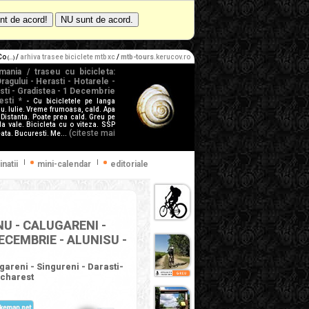
-Co
/
arhiva trasee biciclete mtb xc
/
mtb-tours
.kerucov.ro
(...)
mania / traseu cu bicicleta:
ragului - Herasti - Hotarele -
sti - Gradistea - 1 Decembrie
esti *
- Cu bicicletele pe langa
giu. Iulie. Vreme frumoasa, cald. Apa
Distanta. Poate prea cald. Greu pe
la vale. Bicicleta cu o viteza. SSP
(citeste mai
ta. Bucuresti. Me...
|
|
inatii
mini-calendar
editoriale
NU - CALUGARENI -
ECEMBRIE - ALUNISU -
areni - Singureni - Darasti-
ucharest