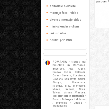
parcurs
editoriale biciclete
montaje foto - video
diverse montaje video
mini calendar ciclism
link-uri utile
noutati prin RSS
ROMANIA
- trasee cu
bicicleta in Romania
:
Bucuresti
Alba
Arges
,
,
,
Brasov
Buzau
Calarasi
,
,
,
Caras - Severin
Constanta
,
,
Covasna
Dambovita
Galati
,
,
,
Giurgiu
Hunedoara
,
,
Ialomita
Ilfov
Mehedinti
,
,
,
Mures
Prahova
Sibiu
,
,
,
Tulcea
Valcea
Vrancea
,
,
,
cicloturism in
Romania
/
Banat
Dobrogea
Moldova
/
/
Muntenia
Oltenia
/
/
/
Transilvania