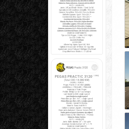
Saboti frana cursiera XLC BS-R05 55mm
Manete frana ciclocros Saccon LRA329D4P
ROTI / ANVELOPE
Jante 28" profil inalt 50mm / fond Zefal
Specialized All Condition Armadillo 700x23C
Camere Decathlon 700x23C Presta 80mm
Michelin Dynamic Sport 700x23C *
Continental Ultra Sport 700x23C *
Continental Gatorskin 700x23C
Maxxis Re-Fuse 700x23C Nylon Breaker
Schwalbe Lugano 700x23C K-Guard
Vittoria Zaffiro III 700x23C Training
Camere cursiera CST 700x19-23C FV 60mm
Camere Continental Race 28 700x23C S60mm
DIVERSE COMPONENTE
Tija sa COX Rogue / Colier COX X-light
Sa COX Strike Pro
Sa COX ProRace
ACCESORII
Kilometraj Sigma Sport BC 906
Oglinda retrovizoare M-Wave 3D Spy Mini
Aparatoare noroi Polisport Michigan City/Road
Stop BikeForce Modest / 3 LED-uri
PEGAS PRACTIC 3120
/ 1992
(Total ODO:
14.082 KM
)
CADRU / FURCA
Pegas Practic 3120 Mixt (pliabila)
ANGRENAJ / PEDALIER / PINIOANE
Angrenaj si foaie Pegas
Pedale Wellgo LU-207 (cu ratrape)
Lant bicicleta KMC single-speed
Lant bicicleta single-speed
Pinion liber pe filet 16T / single speed
Pinion liber pe filet 18T / single speed
FRANE / MANETE FRANA
Manete frana Avid FR-5
Cabluri si camasi Jagwire / Bontrager
Frane janta dual pivot Saccon Sencro FN335
Frane janta cu pivot (noname, tip caliper)
Saboti frana cu filet BikeForce / Promax
Manete frana Tektro
ROTI / ANVELOPE
Jante duble aluminiu 20" / 36 spite
Anvelope Kenda Kontact 20" x 1.75
DIVERSE COMPONENTE
Ghidon Merida X-Mission Speed Rise 600