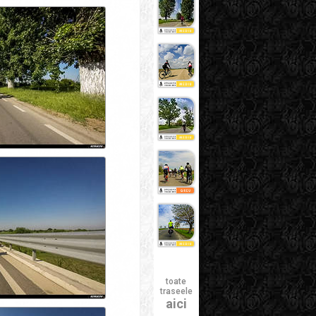
toate
traseele
aici