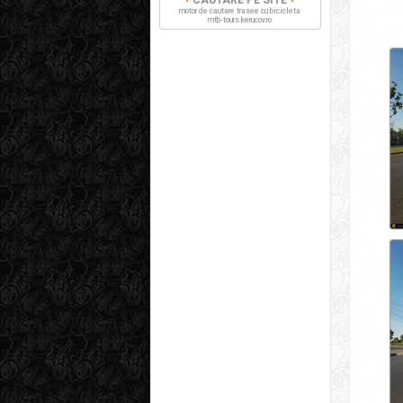
CAUTARE PE SITE
motor de cautare trasee cu bicicleta
mtb-tours.kerucov.ro