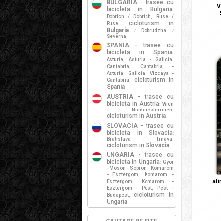
BULGARIA
- trasee cu
V
bicicleta in Bulgaria
:
Dobrich / Dobrich
Ruse /
,
cicloturism in
Ruse
,
Bulgaria
Dobrudzha
/
/
Severna
SPANIA
- trasee cu
bicicleta in Spania
:
Asturia
Asturia - Galicia
,
,
Cantabria
Cantabria -
,
Asturia
Galicia
Vizcaya -
,
,
cicloturism in
Cantabria
,
Spania
AUSTRIA
- trasee cu
bicicleta in Austria
Wien
:
- Niederosterreich
,
cicloturism in
Austria
SLOVACIA
- trasee cu
bicicleta in Slovacia
:
Bratislava - Trnava
,
cicloturism in
Slovacia
UNGARIA
- trasee cu
bicicleta in Ungaria
Gyor
:
- Moson - Sopron - Komarom
- Esztergom
Komarom -
,
ati
Esztergom
Komarom -
,
Esztergom - Pest
Pest -
,
cicloturism in
Budapest
,
Ungaria