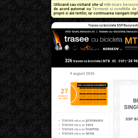
Utilizand sau vizitand site-ul
mtb-tours.kerucov
de acord automat cu
Termenii si conditiile de 
proprii si ale tertilor, iar continuarea navigarii i
Traseu cu bicicleta SSP Bucuresti 
326
24 9
+
trasee cu bicicleta | MTB . XC . SSP |
9 august 2026
27
evenimente
ture ciclism
B
SING
SSP Bi
trasee
primavara
mtb xc de
trasee
vara
mtb xc de
trasee
toamna
mtb xc de
trasee
iarna
mtb xc de