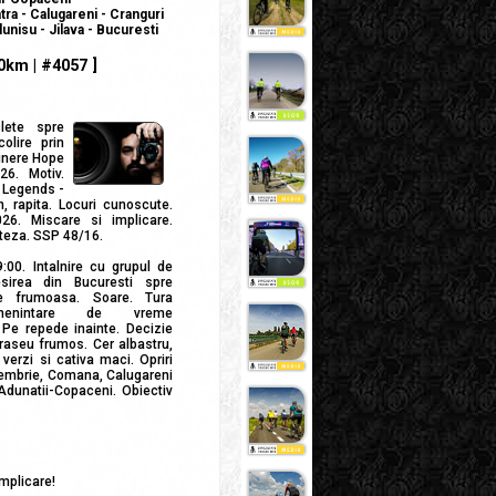
ra - Calugareni - Cranguri
unisu - Jilava - Bucuresti
0km | #4057 ]
lete spre
olire prin
inere Hope
6. Motiv.
 Legends -
, rapita. Locuri cunoscute.
26. Miscare si implicare.
iteza. SSP 48/16.
:00. Intalnire cu grupul de
iesirea din Bucuresti spre
me frumoasa. Soare. Tura
menintare de vreme
 Pe repede inainte. Decizie
Traseu frumos. Cer albastru,
 verzi si cativa maci. Opriri
cembrie, Comana, Calugareni
Adunatii-Copaceni. Obiectiv
implicare!