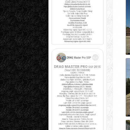
Coarne ghidon Promax BE-315
Ghidon Amoeba Borla M310 XC
Pipa ghidon Kona Control 100mm
Ghidon Kona Riser
Tija sa Truvativ Team Double Clamp
Sa Selle Italia Q-bik Flow
Colier tija sa Clamp Kona QR
Tisa sa Kona Thumb
Sa Noname Road
Sa Bike Positive ATB
Sa WTB Speed V Sport
ACCESORII
Kilometraj Sigma Sport BC 12.12
Portbagaj spate M-Wave compatibil disc
Portbagaj fata XLC Lowrider LR-F01
Stop led Cateye TL-LD170
Aparatoare noroi cadru SKS Mud-X
Kilometraj Sigma Sport BC 906
DRAG MASTER PRO
2015
SSP
(Total ODO:
53.568 KM
)
CADRU / FURCA
Cadru aluminiu Drag Master A7+ DB 520mm
Furca aluminiu Drag Master A6+
Ghidon Cox Flight 400mm / ghidolina Fi'zi:k
Pipa ghidon Cox Flight 70mm
Ghidon bullhorn 420mm / ghidolina BBB
Pipa ghidon Promax 25.4 / 80mm
ANGRENAJ / PEDALIER / PINIOANE
Angrenaj single speed Force C5.5 48T
Monobloc Shimano BB UN-26 BSA 68/110
Butuc flip-flop / pinion fix 17T / freewheel 16T
Pinion Freewheel Dicta 16T
Pedale VP-398T cu ratrape
Lant KMC Z510-HX single-speed
Angrenaj single speed Prowheel Hipster 44T
Pedale VP-399T cu ratrape
Pedale VP-397T cu ratrape
Lant KMC Z410 Ventura single-speed
(optional) Intinzator lant Force single-speed
FRANE / MANETE FRANA
Manete frana cursiera Tektro RL340
Frane cursiera Shimano Claris BR-2400
Saboti frana cursiera Ashima
ARS72CR-M-HU-AL
Cabluri si camasi cablu Jagwire
Manete frana cursiera Saccon Dekor LD77P