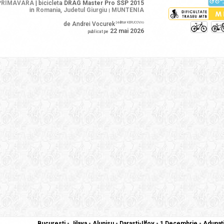
PRIMAVARA
| bicicleta
DRAG Master Pro SSP 2015
in
Romania
,
Judetul Giurgiu
MUNTENIA
|
de Andrei Vocurek
| editor
KERUCOV.ro
22 mai 2026
publicat pe
Bucuresti - Jilava - Alunisu - Darasti-Ilfov - 1 Decembrie - Aduna