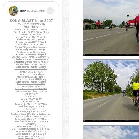
KONA BLAST Nine 2007
(Total ODO:
25.572 KM
)
CADRU / FURCA
Cadru Kona 7005 MTB / XC Hardtail
Furca Rockshox DART 2 100mm/T.key
ANGRENAJ / PEDALIER
Angrenaj Shimano Alivio FC-M411-L
Pedale VP VP-199A cu ratrape
Pinioane Shimano HG51 8-Speed
Lant Shimano HG50 8-Speed
Angrenaj FSA Alpha Drive Powerdrive
Pedale Wellgo LU-C27G / ratrape
Pedale Wellgo LU-926 / ratrape
Pinioane Shimano HG40 8-Speed
SCHIMBATOARE / MANETE SCHIMBATOR
Schimbator Shimano Acera FD-M330 F
Schimbator Shimano Alivio RD-M410 R
Manete Shimano Alivio SL-M410
Cabluri si camasi Jagwire / Ashima
Schimbatoare Shimano Acera / Alivio
FRANE / MANETE FRANA
Frane mecanice disc Avid BB7
Manete frana Avid Speed Dial 7
Placute frana Disc Avid BB7/Juicy
Cabluri si camasi Jagwire / Ashima
Frane mecanice disc Hayes MX4
Manete frana Avid FR-5
Placute frana disc Jagwire MX2/MX4
Placute frana disc Hayes MX2/MX4
SET ROTI MTB
Set roti 1:
Jante ALEX ACE-18 26"
Butuc fata KK Disc
Butuc spate Shimano FH-M475 Disc
Discuri frana Hayes IS 160mm
Set roti 2:
Jante Ryde/Rigida Taurus-19 26"
Fond janta Kenda 26" x 20mm High Pressure
Butuc fata Shimano HB-M475 Disc
Butuc spate Shimano FH-M475 Disc
Discuri frana Ashima Airotor IS 160mm
ANVELOPE
Kenda Kontender 26" x 1.0 (x2)
CST Traveller City Classic 26" x 1.40 (x2)
Kenda Kross Plus 26" x 1.75 (x2)
Maxxis Larsen TT 26" x 1.90 (x2)
Maxxis Ignitor 26" x 1.95 (x2)
Maxxis Ignitor 26" x 2.35 (x1)