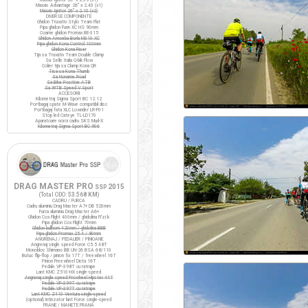
Maxxis Advantage 26" x 2.40 (x1)
Maxxis Ignitor 26" x 2.10 (x2)
DIVERSE COMPONENTE
Ghidon Truvativ Stylo Team Flat
Pipa ghidon Funn XC HS 90mm
Coarne ghidon Promax BE-315
Ghidon Amoeba Borla M310 XC
Pipa ghidon Kona Control 100mm
Ghidon Kona Riser
Tija sa Truvativ Team Double Clamp
Sa Selle Italia Q-bik Flow
Colier tija sa Clamp Kona QR
Tisa sa Kona Thumb
Sa Noname Road
Sa Bike Positive ATB
Sa WTB Speed V Sport
ACCESORII
Kilometraj Sigma Sport BC 12.12
Portbagaj spate M-Wave compatibil disc
Portbagaj fata XLC Lowrider LR-F01
Stop led Cateye TL-LD170
Aparatoare noroi cadru SKS Mud-X
Kilometraj Sigma Sport BC 906
DRAG MASTER PRO
2015
SSP
(Total ODO:
53.568 KM
)
CADRU / FURCA
Cadru aluminiu Drag Master A7+ DB 520mm
Furca aluminiu Drag Master A6+
Ghidon Cox Flight 400mm / ghidolina Fi'zi:k
Pipa ghidon Cox Flight 70mm
Ghidon bullhorn 420mm / ghidolina BBB
Pipa ghidon Promax 25.4 / 80mm
ANGRENAJ / PEDALIER / PINIOANE
Angrenaj single speed Force C5.5 48T
Monobloc Shimano BB UN-26 BSA 68/110
Butuc flip-flop / pinion fix 17T / freewheel 16T
Pinion Freewheel Dicta 16T
Pedale VP-398T cu ratrape
Lant KMC Z510-HX single-speed
Angrenaj single speed Prowheel Hipster 44T
Pedale VP-399T cu ratrape
Pedale VP-397T cu ratrape
Lant KMC Z410 Ventura single-speed
(optional) Intinzator lant Force single-speed
FRANE / MANETE FRANA