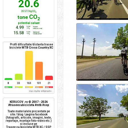
20.6
20 572 kg CO
2
CO
tone
2
potential salvat
4.99
tone
trasee
CO
mtb/xc + ssp
2
15.58
tone
deplasari
CO
mediu urban
2
Profil dificultate/distanta trasee
biciclete
MTB Cross Country XC
8
33
163
101
21
mai multe informatii...
KERUCOV .ro © 2007 - 2026
#traseecubicicleta #mtb #ssp
Toate materialele prezentate pe
site / blog / pagina facebook
(fotografii, articole, imagini, texte,
reportaje, montaje foto-video etc.)
si incluse pe
Trasee cu bicicleta MTB XC / SSP