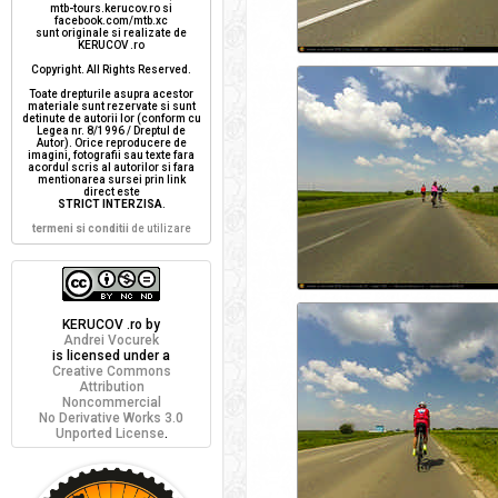
mtb-tours.kerucov.ro si
facebook.com/mtb.xc
sunt originale si realizate de
KERUCOV .ro
Copyright. All Rights Reserved.
Toate drepturile asupra acestor
materiale sunt rezervate si sunt
detinute de autorii lor (conform cu
Legea nr. 8/1996 / Dreptul de
Autor). Orice reproducere de
imagini, fotografii sau texte fara
acordul scris al autorilor si fara
mentionarea sursei prin link
direct este
STRICT INTERZISA
.
termeni si conditii
de utilizare
KERUCOV .ro
by
Andrei Vocurek
is licensed under a
Creative Commons
Attribution
Noncommercial
No Derivative Works 3.0
Unported License
.