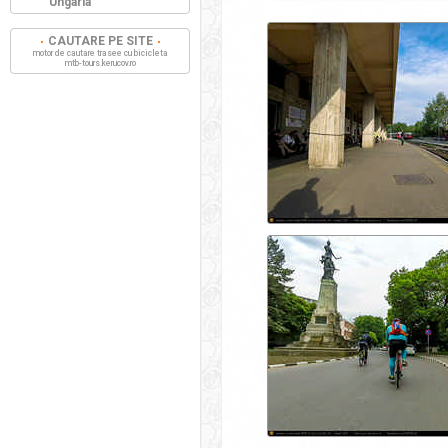
Ungaria
CAUTARE PE SITE
motor de cautare trasee cu bicicleta
mtb-tours.kerucov.ro