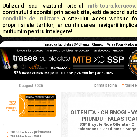
Utilizand sau vizitand site-ul
mtb-tours.kerucov.
continutul disponibil prin acest site, esti de acord a
conditiile de utilizare
a site-ului. Acest website f
proprii si ale tertilor, iar continuarea navigarii implic
multumim pentru intelegere!
Traseu cu bicicleta SSP Oltenita - Chirnogi - Valea Popii - Radova
326
24 960 km
+
trasee cu bicicleta | MTB . XC . SSP |
|
2026
2007 -
|
prima pagina
trasee
8 august 2026
32
evenimente
ture ciclism
OLTENITA - CHIRNOGI - V
PRUNDU - FALASTOAC
SSP Bicycle Ride Oltenita - Ch
Falastoaca - Gradistea - Mogos
trasee
primavara
mtb xc de
trasee
vara
mtb xc de