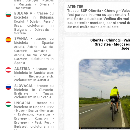
Banat
Dobrogea
Moldova
/
/
Muntenia
Oltenia
/
/
/
ATENTIE!
Transilvania
Traseul
SSP Oltenita - Chirnogi - Vale
BULGARIA
- trasee cu
fost parcurs in urma cu aproximativ
3
bicicleta in Bulgaria
:
mai fie de actualitate. Verifica din mai
Dobrich / Dobrich
Ruse /
,
sau potecilor montane, dar si orarul de
cicloturism in
Ruse
,
din mai multe surse actualizate.
Bulgaria
Dobrudzha
/
/
Severna
SPANIA
- trasee cu
Oltenita - Chirnogi - Va
bicicleta in Spania
:
Gradistea - Mogosesti
Asturia
Asturia - Galicia
,
,
Judet
Cantabria
Cantabria -
,
Asturia
Galicia
Vizcaya -
,
,
cicloturism in
Cantabria
,
Spania
AUSTRIA
- trasee cu
bicicleta in Austria
Wien
:
- Niederosterreich
,
cicloturism in
Austria
SLOVACIA
- trasee cu
bicicleta in Slovacia
:
Bratislava - Trnava
,
cicloturism in
Slovacia
UNGARIA
- trasee cu
bicicleta in Ungaria
Gyor
:
- Moson - Sopron - Komarom
- Esztergom
Komarom -
,
Esztergom
Komarom -
,
Esztergom - Pest
Pest -
,
cicloturism in
Budapest
,