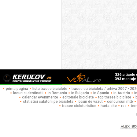
326
articole
393
montaje f
prima pagina
lista trasee biciclete
trasee cu bicicleta / arhiva 2007 - 202
locuri si destinatii
in Romania
in Bulgaria
in Spania
in Austria
i
calendar evenimente
editoriale biciclete
top trasee biciclete
statistici calatorii pe bicicleta
locuri de vazut
concursuri mtb
trasee cicloturistice
harta site
rss
ter