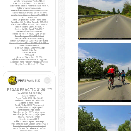
Manete frana cursiera Tektro RL340
Frane cursiera Shimano Claris BR-2400
Saboti frana cursiera Ashima
ARS72CR-M-HU-AL
Cabluri si camasi cablu Jagwire
Manete frana cursiera Saccon Dekor LD77P
Saboti frana cursiera XLC BS-R05 55mm
Manete frana ciclocros Saccon LRA329D4P
ROTI / ANVELOPE
Jante 28" profil inalt 50mm / fond Zefal
Specialized All Condition Armadillo 700x23C
Camere Decathlon 700x23C Presta 80mm
Michelin Dynamic Sport 700x23C *
Continental Ultra Sport 700x23C *
Continental Gatorskin 700x23C
Maxxis Re-Fuse 700x23C Nylon Breaker
Schwalbe Lugano 700x23C K-Guard
Vittoria Zaffiro III 700x23C Training
Camere cursiera CST 700x19-23C FV 60mm
Camere Continental Race 28 700x23C S60mm
DIVERSE COMPONENTE
Tija sa COX Rogue / Colier COX X-light
Sa COX Strike Pro
Sa COX ProRace
ACCESORII
Kilometraj Sigma Sport BC 906
Oglinda retrovizoare M-Wave 3D Spy Mini
Aparatoare noroi Polisport Michigan City/Road
Stop BikeForce Modest / 3 LED-uri
PEGAS PRACTIC 3120
/ 1992
(Total ODO:
14.082 KM
)
CADRU / FURCA
Pegas Practic 3120 Mixt (pliabila)
ANGRENAJ / PEDALIER / PINIOANE
Angrenaj si foaie Pegas
Pedale Wellgo LU-207 (cu ratrape)
Lant bicicleta KMC single-speed
Lant bicicleta single-speed
Pinion liber pe filet 16T / single speed
Pinion liber pe filet 18T / single speed
FRANE / MANETE FRANA
Manete frana Avid FR-5
Cabluri si camasi Jagwire / Bontrager
Frane janta dual pivot Saccon Sencro FN335
Frane janta cu pivot (noname, tip caliper)
Saboti frana cu filet BikeForce / Promax
Manete frana Tektro