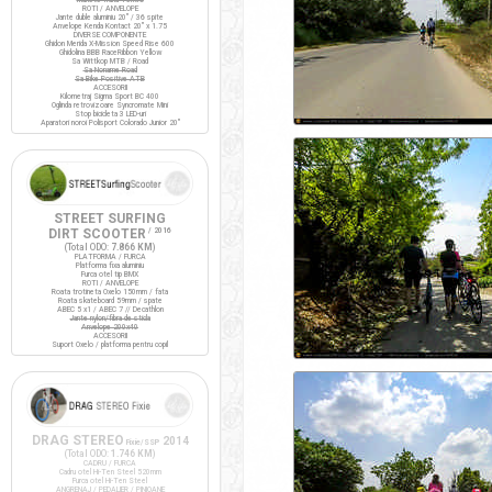
ROTI / ANVELOPE
Jante duble aluminiu 20" / 36 spite
Anvelope Kenda Kontact 20" x 1.75
DIVERSE COMPONENTE
Ghidon Merida X-Mission Speed Rise 600
Ghidolina BBB RaceRibbon Yellow
Sa Wittkop MTB / Road
Sa Noname Road
Sa Bike Positive ATB
ACCESORII
Kilometraj Sigma Sport BC 400
Oglinda retrovizoare Syncromate Mini
Stop bicicleta 3 LED-uri
Aparatori noroi Polisport Colorado Junior 20"
STREET SURFING
DIRT SCOOTER
/ 2016
(Total ODO:
7.866 KM
)
PLATFORMA / FURCA
Platforma fixa aluminiu
Furca otel tip BMX
ROTI / ANVELOPE
Roata trotineta Oxelo 150mm / fata
Roata skateboard 59mm / spate
ABEC 5 x1 / ABEC 7 // Decathlon
Jante nylon/fibra de sticla
Anvelope 200x40
ACCESORII
Suport Oxelo / platforma pentru copil
DRAG STEREO
2014
Fixie/SSP
(Total ODO:
1.746 KM
)
CADRU / FURCA
Cadru otel Hi-Ten Steel 520mm
Furca otel Hi-Ten Steel
ANGRENAJ / PEDALIER / PINIOANE