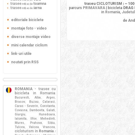
trasee
toamna
traseu CICLOTURISM
~ 100
mtb xc de
|
trasee
iarna
parcurs
PRIMAVARA
| bicicleta
DRAG 
mtb xc de
in
Romania
,
Judetul
editoriale biciclete
de And
montaje foto - video
diverse montaje video
mini calendar ciclism
link-uri utile
noutati prin RSS
ROMANIA
- trasee cu
bicicleta in Romania
:
Bucuresti
Alba
Arges
,
,
,
Brasov
Buzau
Calarasi
,
,
,
Caras - Severin
Constanta
,
,
Covasna
Dambovita
Galati
,
,
,
Giurgiu
Hunedoara
,
,
Ialomita
Ilfov
Mehedinti
,
,
,
Mures
Prahova
Sibiu
,
,
,
Tulcea
Valcea
Vrancea
,
,
,
cicloturism in
Romania
/