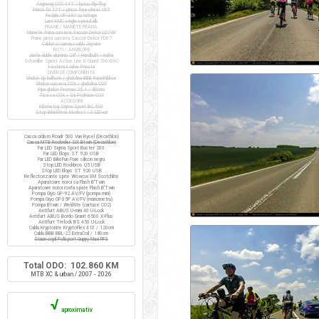
Angrenaj COX 44T / butuc flip-flop
Pinion fix 17T / pinion freewheel 16T
Pedale VP-397 cu ratrape
Lant KMC single-speed alb
FRANE / MANETE FRANA
Manete frana cursiera Saccon Dekor LD74P
Frane janta cursiera Saccon Dekor FD07
Cabluri si camasi cablu Jagwire
ROTI / ANVELOPE
Jante duble aluminiu 28" / Handbuilt / inalte
Schwalbe Spicer Active Line K-Guard 700x30C
+ extensii valve Presta
DIVERSE COMPONENTE
Ghidon tip bullhorn / ghidolina BBB RaceRibbon
Ghidon cursiera COX / ghidolina COX
Pipa ghidon Promax 25.4 / 80mm
Tisa sa COX / Sa ProRace COX
ACCESORII
Kilometraj Sigma Sport BC 400
Stop BikeForce Modest / 3 LED-uri
Casca ciclism Roadr 500 Van Rysel (Decathlon)
Casca MTB Rockrider SIX Btwin (Decathlon)
Far LED Sigma Sport Buster 200
Far LED Elops ST 920 USB
Far LED BikeFun Pixie silicon negru
Stop LED Rockbros Q5 USB
Stop LED Elops ST 920 USB
Reflectorizante spite Wowow 3M Scotchlite
Aparatoare noroi sa Flash B'Twin
Aparatoare noroi roata spate Flash B'Twin
Pompa Giyo GP-92 AV/FV (pompa mini)
Pompa Giyo GF-35P AV/FV (manometru)
Pompa Btwin / Weldtite (cartuse CO2)
Antifurt ABUS U-mini 40 U-Lock
Antifurt ABUS Bordo Granit 6500 X-Plus
Antifurt Trelock BS 450 U-Lock
Cablu Kryptonite KryptoFlex 410 / 120cm
Cablu BBB BBL-22 ExtraCoil / 180cm
Scaun copil Polisport Guppy Maxi FFS
Total ODO: 102.860 KM
MTB XC & urban / 2007 - 2026
√
aproximativ