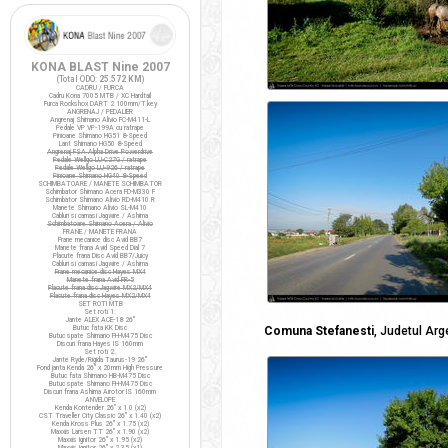
KONA BLAST Nine 2007
(Total ODO:
25.572 KM
)
CADRU / FURCA
Cadru Kona 7005 MTB / XC Hardtail
Furca Rockshox DART 2 100mm/T.key
ANGRENAJ / PEDALIER
Angrenaj Shimano Alivio FC-M411-L
Pedale VP VP-199A cu ratrape
Pinioane Shimano HG51 8-Speed
Lant Shimano HG50 8-Speed
Angrenaj FSA Alpha Drive Powerdrive
Pedale Wellgo LU-C27G / ratrape
Pedale Wellgo LU-926 / ratrape
Pinioane Shimano HG40 8-Speed
SCHIMBATOARE / MANETE SCHIMBATOR
Schimbator Shimano Acera FD-M330 F
Schimbator Shimano Alivio RD-M410 R
Manete Shimano Alivio SL-M410
Cabluri si camasi Jagwire / Ashima
Schimbatoare Shimano Acera / Alivio
FRANE / MANETE FRANA
Frane mecanice disc Avid BB7
Manete frana Avid Speed Dial 7
Placute frana Disc Avid BB7/Juicy
Cabluri si camasi Jagwire / Ashima
Frane mecanice disc Hayes MX4
Manete frana Avid FR-5
Placute frana disc Jagwire MX2/MX4
Placute frana disc Hayes MX2/MX4
SET ROTI MTB
Set roti 1:
Jante ALEX ACE-18 26"
Butuc fata KK Disc
Comuna Stefanesti
, Judetul Arg
Butuc spate Shimano FH-M475 Disc
Discuri frana Hayes IS 160mm
Set roti 2:
Jante Ryde/Rigida Taurus-19 26"
Fond janta Kenda 26" x 20mm High Pressure
Butuc fata Shimano HB-M475 Disc
Butuc spate Shimano FH-M475 Disc
Discuri frana Ashima Airotor IS 160mm
ANVELOPE
Kenda Kontender 26" x 1.0 (x2)
CST Traveller City Classic 26" x 1.40 (x2)
Kenda Kross Plus 26" x 1.75 (x2)
Maxxis Larsen TT 26" x 1.90 (x2)
Maxxis Ignitor 26" x 1.95 (x2)
Maxxis Ignitor 26" x 2.35 (x1)