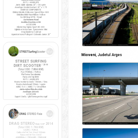
ROTI / ANVELOPE
Jante duble aluminiu 20" / 36 spite
Anvelope Kenda Kontact 20" x 1.75
DIVERSE COMPONENTE
Ghidon Merida X-Mission Speed Rise 600
Ghidolina BBB RaceRibbon Yellow
Sa Wittkop MTB / Road
Sa Noname Road
Sa Bike Positive ATB
ACCESORII
Kilometraj Sigma Sport BC 400
Oglinda retrovizoare Syncromate Mini
Stop bicicleta 3 LED-uri
Aparatori noroi Polisport Colorado Junior 20"
Mioveni
, Judetul Arges
STREET SURFING
DIRT SCOOTER
/ 2016
(Total ODO:
7.866 KM
)
PLATFORMA / FURCA
Platforma fixa aluminiu
Furca otel tip BMX
ROTI / ANVELOPE
Roata trotineta Oxelo 150mm / fata
Roata skateboard 59mm / spate
ABEC 5 x1 / ABEC 7 // Decathlon
Jante nylon/fibra de sticla
Anvelope 200x40
ACCESORII
Suport Oxelo / platforma pentru copil
DRAG STEREO
2014
Fixie/SSP
(Total ODO:
1.746 KM
)
CADRU / FURCA
Cadru otel Hi-Ten Steel 520mm
Furca otel Hi-Ten Steel
ANGRENAJ / PEDALIER / PINIOANE