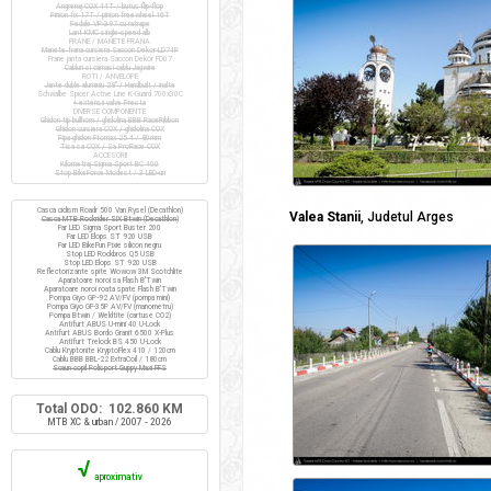
Angrenaj COX 44T / butuc flip-flop
Pinion fix 17T / pinion freewheel 16T
Pedale VP-397 cu ratrape
Lant KMC single-speed alb
FRANE / MANETE FRANA
Manete frana cursiera Saccon Dekor LD74P
Frane janta cursiera Saccon Dekor FD07
Cabluri si camasi cablu Jagwire
ROTI / ANVELOPE
Jante duble aluminiu 28" / Handbuilt / inalte
Schwalbe Spicer Active Line K-Guard 700x30C
+ extensii valve Presta
DIVERSE COMPONENTE
Ghidon tip bullhorn / ghidolina BBB RaceRibbon
Ghidon cursiera COX / ghidolina COX
Pipa ghidon Promax 25.4 / 80mm
Tisa sa COX / Sa ProRace COX
ACCESORII
Kilometraj Sigma Sport BC 400
Stop BikeForce Modest / 3 LED-uri
Casca ciclism Roadr 500 Van Rysel (Decathlon)
Valea Stanii
, Judetul Arges
Casca MTB Rockrider SIX Btwin (Decathlon)
Far LED Sigma Sport Buster 200
Far LED Elops ST 920 USB
Far LED BikeFun Pixie silicon negru
Stop LED Rockbros Q5 USB
Stop LED Elops ST 920 USB
Reflectorizante spite Wowow 3M Scotchlite
Aparatoare noroi sa Flash B'Twin
Aparatoare noroi roata spate Flash B'Twin
Pompa Giyo GP-92 AV/FV (pompa mini)
Pompa Giyo GF-35P AV/FV (manometru)
Pompa Btwin / Weldtite (cartuse CO2)
Antifurt ABUS U-mini 40 U-Lock
Antifurt ABUS Bordo Granit 6500 X-Plus
Antifurt Trelock BS 450 U-Lock
Cablu Kryptonite KryptoFlex 410 / 120cm
Cablu BBB BBL-22 ExtraCoil / 180cm
Scaun copil Polisport Guppy Maxi FFS
Total ODO: 102.860 KM
MTB XC & urban / 2007 - 2026
√
aproximativ