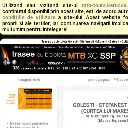
Utilizand sau vizitand site-ul
mtb-tours.kerucov.
continutul disponibil prin acest site, esti de acord a
conditiile de utilizare
a site-ului. Acest website f
proprii si ale tertilor, iar continuarea navigarii implic
multumim pentru intelegere!
Traseu cu bicicleta Golesti - Stefanesti - Mioveni - Bajesti - Col
326
24 960 km
+
trasee cu bicicleta | MTB . XC . SSP |
|
2026
2007 -
|
prima pagina
trasee
8 august 2026
32
evenimente
ture ciclism
GOLESTI - STEFANESTI 
(CURTEA LUI MARE
MTB XC Cycling Tour Gole
(Mares Bajescu F
trasee
primavara
mtb xc de
trasee
vara
mtb xc de