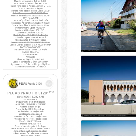
Manete frana cursiera Tektro RL340
Frane cursiera Shimano Claris BR-2400
Saboti frana cursiera Ashima
ARS72CR-M-HU-AL
Cabluri si camasi cablu Jagwire
Manete frana cursiera Saccon Dekor LD77P
Saboti frana cursiera XLC BS-R05 55mm
Manete frana ciclocros Saccon LRA329D4P
ROTI / ANVELOPE
Jante 28" profil inalt 50mm / fond Zefal
Specialized All Condition Armadillo 700x23C
Camere Decathlon 700x23C Presta 80mm
Michelin Dynamic Sport 700x23C *
Continental Ultra Sport 700x23C *
Continental Gatorskin 700x23C
Maxxis Re-Fuse 700x23C Nylon Breaker
Schwalbe Lugano 700x23C K-Guard
Vittoria Zaffiro III 700x23C Training
Camere cursiera CST 700x19-23C FV 60mm
Camere Continental Race 28 700x23C S60mm
DIVERSE COMPONENTE
Tija sa COX Rogue / Colier COX X-light
Sa COX Strike Pro
Sa COX ProRace
ACCESORII
Kilometraj Sigma Sport BC 906
Oglinda retrovizoare M-Wave 3D Spy Mini
Aparatoare noroi Polisport Michigan City/Road
Stop BikeForce Modest / 3 LED-uri
PEGAS PRACTIC 3120
/ 1992
(Total ODO:
14.082 KM
)
CADRU / FURCA
Pegas Practic 3120 Mixt (pliabila)
ANGRENAJ / PEDALIER / PINIOANE
Angrenaj si foaie Pegas
Pedale Wellgo LU-207 (cu ratrape)
Lant bicicleta KMC single-speed
Lant bicicleta single-speed
Pinion liber pe filet 16T / single speed
Pinion liber pe filet 18T / single speed
FRANE / MANETE FRANA
Manete frana Avid FR-5
Cabluri si camasi Jagwire / Bontrager
Frane janta dual pivot Saccon Sencro FN335
Frane janta cu pivot (noname, tip caliper)
Saboti frana cu filet BikeForce / Promax
Manete frana Tektro