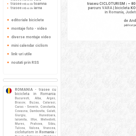
trasee
toamna
traseu CICLOTURISM
~ 80
mtb xc de
|
trasee
iarna
parcurs
VARA
| bicicleta
KO
mtb xc de
in
Romania
,
Judet
editoriale biciclete
de And
publicat p
montaje foto - video
diverse montaje video
mini calendar ciclism
link-uri utile
noutati prin RSS
ROMANIA
- trasee cu
bicicleta in Romania
:
Bucuresti
Alba
Arges
,
,
,
Brasov
Buzau
Calarasi
,
,
,
Caras - Severin
Constanta
,
,
Covasna
Dambovita
Galati
,
,
,
Giurgiu
Hunedoara
,
,
Ialomita
Ilfov
Mehedinti
,
,
,
Mures
Prahova
Sibiu
,
,
,
Tulcea
Valcea
Vrancea
,
,
,
cicloturism in
Romania
/