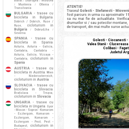
Banat
Dobrogea
Moldova
/
/
Muntenia
Oltenia
/
/
/
ATENTIE!
Transilvania
Traseul
Golesti - Stefanesti - Mioveni
BULGARIA
- trasee cu
fost parcurs in urma cu aproximativ
11
bicicleta in Bulgaria
:
sa nu mai fie de actualitate. Verifi
Dobrich / Dobrich
Ruse /
,
drumurilor si / sau potecilor montane, d
cicloturism in
Ruse
,
de transport, din mai multe surse actua
Bulgaria
Dobrudzha
/
/
Severna
SPANIA
- trasee cu
Golesti - Ciocanesti - 
bicicleta in Spania
:
Valea Stanii - Clucereasa 
Asturia
Asturia - Galicia
,
,
Colibasi - Faget
Cantabria
Cantabria -
,
Judetul Arg
Asturia
Galicia
Vizcaya -
,
,
cicloturism in
Cantabria
,
Spania
AUSTRIA
- trasee cu
bicicleta in Austria
Wien
:
- Niederosterreich
,
cicloturism in
Austria
SLOVACIA
- trasee cu
bicicleta in Slovacia
:
Bratislava - Trnava
,
cicloturism in
Slovacia
UNGARIA
- trasee cu
bicicleta in Ungaria
Gyor
:
- Moson - Sopron - Komarom
- Esztergom
Komarom -
,
Esztergom
Komarom -
,
Esztergom - Pest
Pest -
,
cicloturism in
Budapest
,