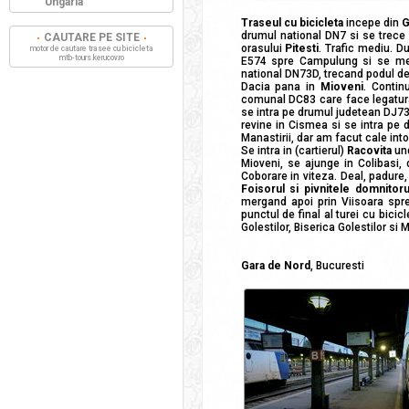
Ungaria
Traseul cu bicicleta
incepe din
G
drumul national DN7 si se trec
CAUTARE PE SITE
orasului
Pitesti
. Trafic mediu. 
motor de cautare trasee cu bicicleta
mtb-tours.kerucov.ro
E574 spre Campulung si se m
national DN73D, trecand podul d
Dacia pana in
Mioveni
. Conti
comunal DC83 care face legatur
se intra pe drumul judetean DJ7
revine in Cismea si se intra pe
Manastirii, dar am facut cale int
Se intra in (cartierul)
Racovita
und
Mioveni, se ajunge in Colibas
Coborare in viteza. Deal, padur
Foisorul si pivnitele domnitor
mergand apoi prin Viisoara sp
punctul de final al turei cu bici
Golestilor, Biserica Golestilor si 
Gara de Nord
, Bucuresti