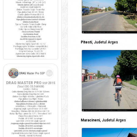
Maxxis Advantage 26" x 2.40 (x1)
Maxxis Ignitor 26" x 2.10 (x2)
DIVERSE COMPONENTE
Ghidon Truvativ Stylo Team Flat
Pipa ghidon Funn XC HS 90mm
Coarne ghidon Promax BE-315
Ghidon Amoeba Borla M310 XC
Pipa ghidon Kona Control 100mm
Ghidon Kona Riser
Tija sa Truvativ Team Double Clamp
Sa Selle Italia Q-bik Flow
Colier tija sa Clamp Kona QR
Tisa sa Kona Thumb
Sa Noname Road
Sa Bike Positive ATB
Sa WTB Speed V Sport
Pitesti
, Judetul Arges
ACCESORII
Kilometraj Sigma Sport BC 12.12
Portbagaj spate M-Wave compatibil disc
Portbagaj fata XLC Lowrider LR-F01
Stop led Cateye TL-LD170
Aparatoare noroi cadru SKS Mud-X
Kilometraj Sigma Sport BC 906
DRAG MASTER PRO
2015
SSP
(Total ODO:
53.568 KM
)
CADRU / FURCA
Cadru aluminiu Drag Master A7+ DB 520mm
Furca aluminiu Drag Master A6+
Ghidon Cox Flight 400mm / ghidolina Fi'zi:k
Pipa ghidon Cox Flight 70mm
Ghidon bullhorn 420mm / ghidolina BBB
Pipa ghidon Promax 25.4 / 80mm
ANGRENAJ / PEDALIER / PINIOANE
Angrenaj single speed Force C5.5 48T
Monobloc Shimano BB UN-26 BSA 68/110
Butuc flip-flop / pinion fix 17T / freewheel 16T
Pinion Freewheel Dicta 16T
Pedale VP-398T cu ratrape
Maracineni
, Judetul Arges
Lant KMC Z510-HX single-speed
Angrenaj single speed Prowheel Hipster 44T
Pedale VP-399T cu ratrape
Pedale VP-397T cu ratrape
Lant KMC Z410 Ventura single-speed
(optional) Intinzator lant Force single-speed
FRANE / MANETE FRANA