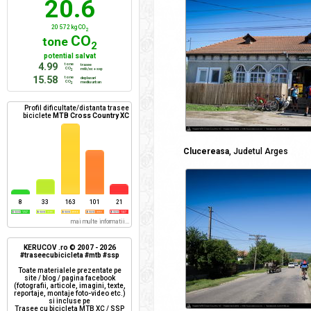
20.6
20 572 kg CO
2
CO
tone
2
potential salvat
4.99
tone
trasee
CO
mtb/xc + ssp
2
15.58
tone
deplasari
CO
mediu urban
2
Profil dificultate/distanta trasee
biciclete
MTB Cross Country XC
Clucereasa
, Judetul Arges
8
33
163
101
21
mai multe informatii...
KERUCOV .ro © 2007 - 2026
#traseecubicicleta #mtb #ssp
Toate materialele prezentate pe
site / blog / pagina facebook
(fotografii, articole, imagini, texte,
reportaje, montaje foto-video etc.)
si incluse pe
Trasee cu bicicleta MTB XC / SSP