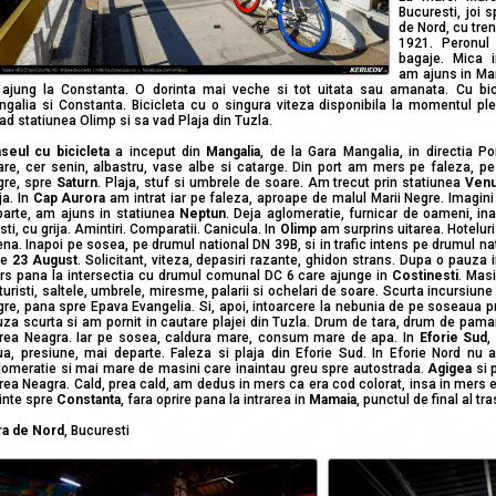
Bucuresti, joi 
de Nord, cu tren
1921. Peronul
bagaje. Mica i
am ajuns in Ma
ajung la Constanta. O dorinta mai veche si tot uitata sau amanata. Cu bicic
galia si Constanta. Bicicleta cu o singura viteza disponibila la momentul ple
ad statiunea Olimp si sa vad Plaja din Tuzla.
seul cu bicicleta
a inceput din
Mangalia
, de la Gara Mangalia, in directia Por
re, cer senin, albastru, vase albe si catarge. Din port am mers pe faleza, pe
gre, spre
Saturn
. Plaja, stuf si umbrele de soare. Am trecut prin statiunea
Ven
ja. In
Cap Aurora
am intrat iar pe faleza, aproape de malul Marii Negre. Imagin
arte, am ajuns in statiunea
Neptun
. Deja aglomeratie, furnicar de oameni, ina
isti, cu grija. Amintiri. Comparatii. Canicula. In
Olimp
am surprins uitarea. Hoteluri 
na. Inapoi pe sosea, pe drumul national DN 39B, si in trafic intens pe drumul n
re
23 August
. Solicitant, viteza, depasiri razante, ghidon strans. Dupa o pauza
rs pana la intersectia cu drumul comunal DC 6 care ajunge in
Costinesti
. Masi
turisti, saltele, umbrele, miresme, palarii si ochelari de soare. Scurta incursiune
re, pana spre Epava Evangelia. Si, apoi, intoarcere la nebunia de pe soseaua pr
za scurta si am pornit in cautare plajei din Tuzla. Drum de tara, drum de paman
rea Neagra. Iar pe sosea, caldura mare, consum mare de apa. In
Eforie Sud
,
a, presiune, mai departe. Faleza si plaja din Eforie Sud. In Eforie Nord nu
omeratie si mai mare de masini care inaintau greu spre autostrada.
Agigea
si 
ea Neagra. Cald, prea cald, am dedus in mers ca era cod colorat, insa in mers e
inte spre
Constanta
, fara oprire pana la intrarea in
Mamaia
, punctul de final al tr
ra de Nord
, Bucuresti