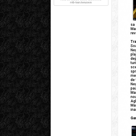
mtb-tours.kerucov.ro
sa 
Man
rev
Tra
Soa
Ne
pla
dep
tur
sce
sp
me
de 
Neg
pau
Ma
nou
Agl
Mar
ina
Ga