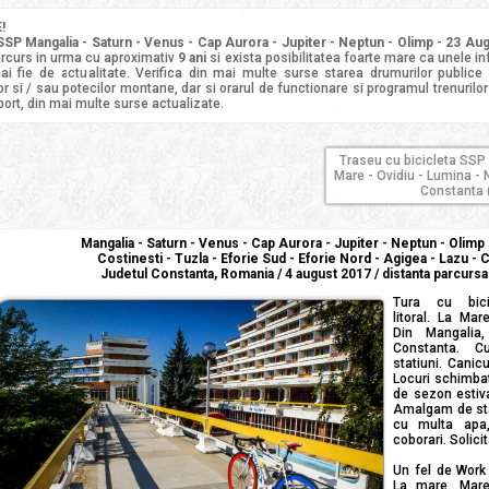
!
SSP Mangalia - Saturn - Venus - Cap Aurora - Jupiter - Neptun - Olimp - 23 Augu
arcurs in urma cu aproximativ
9 ani
si exista posibilitatea foarte mare ca unele in
i fie de actualitate. Verifica din mai multe surse starea drumurilor publice
r si / sau potecilor montane, dar si orarul de functionare si programul trenurilor 
port, din mai multe surse actualizate.
Traseu cu bicicleta SSP
Mare - Ovidiu - Lumina - 
Constanta (
Mangalia - Saturn - Venus - Cap Aurora - Jupiter - Neptun - Olimp
Costinesti - Tuzla - Eforie Sud - Eforie Nord - Agigea - Lazu - 
Judetul Constanta, Romania / 4 august 2017 / distanta parcurs
Tura cu bici
litoral. La Mar
Din Mangalia
Constanta. Cu
statiuni. Canicu
Locuri schimbat
de sezon estival
Amalgam de star
cu multa apa,
coborari. Solicit
Un fel de Work 
La mare. Mar