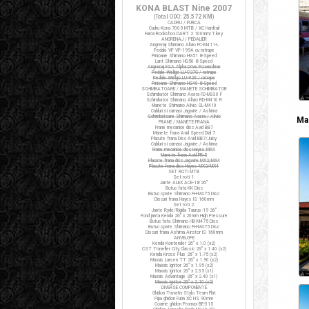
KONA BLAST Nine 2007
(Total ODO:
25.572 KM
)
CADRU / FURCA
Cadru Kona 7005 MTB / XC Hardtail
Furca Rockshox DART 2 100mm/T.key
ANGRENAJ / PEDALIER
Angrenaj Shimano Alivio FC-M411-L
Pedale VP VP-199A cu ratrape
Pinioane Shimano HG51 8-Speed
Lant Shimano HG50 8-Speed
Angrenaj FSA Alpha Drive Powerdrive
Pedale Wellgo LU-C27G / ratrape
Pedale Wellgo LU-926 / ratrape
Pinioane Shimano HG40 8-Speed
SCHIMBATOARE / MANETE SCHIMBATOR
Schimbator Shimano Acera FD-M330 F
Schimbator Shimano Alivio RD-M410 R
Manete Shimano Alivio SL-M410
Cabluri si camasi Jagwire / Ashima
Schimbatoare Shimano Acera / Alivio
Ma
FRANE / MANETE FRANA
Frane mecanice disc Avid BB7
Manete frana Avid Speed Dial 7
Placute frana Disc Avid BB7/Juicy
Cabluri si camasi Jagwire / Ashima
Frane mecanice disc Hayes MX4
Manete frana Avid FR-5
Placute frana disc Jagwire MX2/MX4
Placute frana disc Hayes MX2/MX4
SET ROTI MTB
Set roti 1:
Jante ALEX ACE-18 26"
Butuc fata KK Disc
Butuc spate Shimano FH-M475 Disc
Discuri frana Hayes IS 160mm
Set roti 2:
Jante Ryde/Rigida Taurus-19 26"
Fond janta Kenda 26" x 20mm High Pressure
Butuc fata Shimano HB-M475 Disc
Butuc spate Shimano FH-M475 Disc
Discuri frana Ashima Airotor IS 160mm
ANVELOPE
Kenda Kontender 26" x 1.0 (x2)
CST Traveller City Classic 26" x 1.40 (x2)
Kenda Kross Plus 26" x 1.75 (x2)
Maxxis Larsen TT 26" x 1.90 (x2)
Maxxis Ignitor 26" x 1.95 (x2)
Maxxis Ignitor 26" x 2.35 (x1)
Maxxis Advantage 26" x 2.40 (x1)
Maxxis Ignitor 26" x 2.10 (x2)
DIVERSE COMPONENTE
Ghidon Truvativ Stylo Team Flat
Pipa ghidon Funn XC HS 90mm
Coarne ghidon Promax BE-315