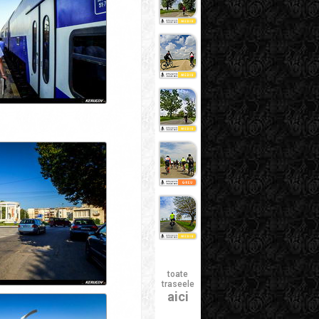
toate
traseele
aici