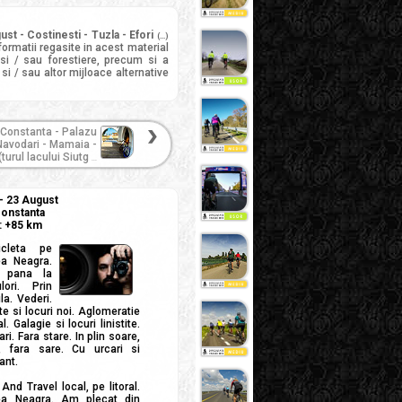
st - Costinesti - Tuzla - Efori
(...)
formatii regasite in acest material
 si / sau forestiere, precum si a
si / sau altor mijloace alternative
 Constanta - Palazu
Navodari - Mamaia -
turul lacului Siutg
...
 - 23 August
Constanta
a: +85 km
cleta pe
ea Neagra.
, pana la
lori. Prin
la. Vederi.
e si locuri noi. Aglomeratie
. Galagie si locuri linistite.
i. Fara stare. In plin soare,
 fara sare. Cu urcari si
ant.
And Travel local, pe litoral.
ea Neagra. Am plecat din