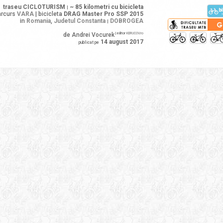
traseu CICLOTURISM
~ 85 kilometri
cu bicicleta
|
arcurs
VARA
| bicicleta
DRAG Master Pro SSP 2015
in
Romania
,
Judetul Constanta
DOBROGEA
|
de Andrei Vocurek
| editor
KERUCOV.ro
14 august 2017
publicat pe