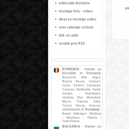
editoriale biciclete
p
montaje foto - video
diverse montaje video
mini calendar ciclism
link-uri utile
noutati prin RSS
ROMANIA
- trasee cu
bicicleta in Romania
:
Bucuresti
Alba
Arges
,
,
,
Brasov
Buzau
Calarasi
,
,
,
Caras - Severin
Constanta
,
,
Covasna
Dambovita
Galati
,
,
,
Giurgiu
Hunedoara
,
,
Ialomita
Ilfov
Mehedinti
,
,
,
Mures
Prahova
Sibiu
,
,
,
Tulcea
Valcea
Vrancea
,
,
,
cicloturism in
Romania
/
Banat
Dobrogea
Moldova
/
/
Muntenia
Oltenia
/
/
/
Transilvania
BULGARIA
- trasee cu