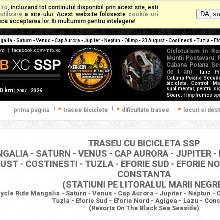
.ro
, incluzand tot continutul disponibil prin acest site, esti
utilizare
a site-ului. Acest website foloseste
cookie-uri
mplica acceptarea lor. Iti multumim pentru intelegere!
lia - Saturn - Venus - Cap Aurora - Jupiter - Neptun - Olimp - 23 August - Costinesti - Tuzla - Ef
Cicloturism in Ro
Muntii Postavaru: 
Cabana Poiana Secu
de 1 an)
- Iulie. 
Cabana Poiana Secuilor
bicicleta. Control. M
suplimentar, pentru s
60 km
|
2026
2007 -
Soare. Timp frumos spr
|
|
|
prima pagina
trasee biciclete
dificultate trasee
locuri si dest
TRASEU CU BICICLETA SSP
GALIA - SATURN - VENUS - CAP AURORA - JUPITER - 
UST - COSTINESTI - TUZLA - EFORIE SUD - EFORIE NO
CONSTANTA
(STATIUNI PE LITORALUL MARII NEGR
ycle Ride Mangalia - Saturn - Venus - Cap Aurora - Jupiter - Neptun - Ol
Tuzla - Eforie Sud - Eforie Nord - Agigea - Lazu - Con
(Resorts On The Black Sea Seaside)