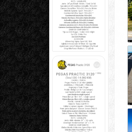
ROTI / ANVELOPE
Jante 28" profil inalt 50mm / fond Zefal
Specialized All Condition Armadillo 700x23C
Camere Decathlon 700x23C Presta 80mm
Michelin Dynamic Sport 700x23C *
Continental Ultra Sport 700x23C *
Continental Gatorskin 700x23C
Maxxis Re-Fuse 700x23C Nylon Breaker
Schwalbe Lugano 700x23C K-Guard
Vittoria Zaffiro III 700x23C Training
Camere cursiera CST 700x19-23C FV 60mm
Camere Continental Race 28 700x23C S60mm
DIVERSE COMPONENTE
Tija sa COX Rogue / Colier COX X-light
Sa COX Strike Pro
Sa COX ProRace
ACCESORII
Kilometraj Sigma Sport BC 906
Oglinda retrovizoare M-Wave 3D Spy Mini
Aparatoare noroi Polisport Michigan City/Road
Stop BikeForce Modest / 3 LED-uri
PEGAS PRACTIC 3120
/ 1992
(Total ODO:
14.082 KM
)
CADRU / FURCA
Pegas Practic 3120 Mixt (pliabila)
ANGRENAJ / PEDALIER / PINIOANE
Angrenaj si foaie Pegas
Pedale Wellgo LU-207 (cu ratrape)
Lant bicicleta KMC single-speed
Lant bicicleta single-speed
Pinion liber pe filet 16T / single speed
Pinion liber pe filet 18T / single speed
FRANE / MANETE FRANA
Manete frana Avid FR-5
Cabluri si camasi Jagwire / Bontrager
Frane janta dual pivot Saccon Sencro FN335
Frane janta cu pivot (noname, tip caliper)
Saboti frana cu filet BikeForce / Promax
Manete frana Tektro
ROTI / ANVELOPE
Jante duble aluminiu 20" / 36 spite
Anvelope Kenda Kontact 20" x 1.75
DIVERSE COMPONENTE
Ghidon Merida X-Mission Speed Rise 600
Ghidolina BBB RaceRibbon Yellow