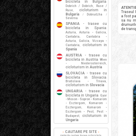
bicicleta in Bulgaria
:
Dobrich / Dobrich
Ruse /
,
ATENTIE
cicloturism in
Ruse
,
Traseul
Bulgaria
Dobrudzha
/
/
a fost p
Severna
sa nu ma
SPANIA
- trasee cu
drumurilo
bicicleta in Spania
:
de trans
Asturia
Asturia - Galicia
,
,
Cantabria
Cantabria -
,
Asturia
Galicia
Vizcaya -
,
,
cicloturism in
Cantabria
,
Spania
AUSTRIA
- trasee cu
bicicleta in Austria
Wien
:
- Niederosterreich
,
cicloturism in
Austria
SLOVACIA
- trasee cu
bicicleta in Slovacia
:
Bratislava - Trnava
,
cicloturism in
Slovacia
UNGARIA
- trasee cu
bicicleta in Ungaria
Gyor
:
- Moson - Sopron - Komarom
- Esztergom
Komarom -
,
Esztergom
Komarom -
,
Esztergom - Pest
Pest -
,
cicloturism in
Budapest
,
Ungaria
CAUTARE PE SITE
motor de cautare trasee cu bicicleta