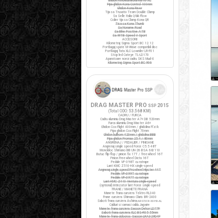
Ghidon Amoeba Borla M310 XC
Pipa ghidon Kona Control 100mm
Ghidon Kona Riser
Tija sa Truvativ Team Double Clamp
Sa Selle Italia Q-bik Flow
Colier tija sa Clamp Kona QR
Tisa sa Kona Thumb
Sa Noname Road
Sa Bike Positive ATB
Sa WTB Speed V Sport
ACCESORII
Kilometraj Sigma Sport BC 12.12
Portbagaj spate M-Wave compatibil disc
Portbagaj fata XLC Lowrider LR-F01
Stop led Cateye TL-LD170
Aparatoare noroi cadru SKS Mud-X
Kilometraj Sigma Sport BC 906
DRAG MASTER PRO
2015
SSP
(Total ODO:
53.568 KM
)
CADRU / FURCA
Cadru aluminiu Drag Master A7+ DB 520mm
Furca aluminiu Drag Master A6+
Ghidon Cox Flight 400mm / ghidolina Fi'zi:k
Pipa ghidon Cox Flight 70mm
Ghidon bullhorn 420mm / ghidolina BBB
Pipa ghidon Promax 25.4 / 80mm
ANGRENAJ / PEDALIER / PINIOANE
Angrenaj single speed Force C5.5 48T
Monobloc Shimano BB UN-26 BSA 68/110
Butuc flip-flop / pinion fix 17T / freewheel 16T
Pinion Freewheel Dicta 16T
Pedale VP-398T cu ratrape
Lant KMC Z510-HX single-speed
Angrenaj single speed Prowheel Hipster 44T
Pedale VP-399T cu ratrape
Pedale VP-397T cu ratrape
Lant KMC Z410 Ventura single-speed
(optional) Intinzator lant Force single-speed
FRANE / MANETE FRANA
Manete frana cursiera Tektro RL340
Frane cursiera Shimano Claris BR-2400
Saboti frana cursiera Ashima
ARS72CR-M-HU-AL
Cabluri si camasi cablu Jagwire
Manete frana cursiera Saccon Dekor LD77P
Saboti frana cursiera XLC BS-R05 55mm
Manete frana ciclocros Saccon LRA329D4P