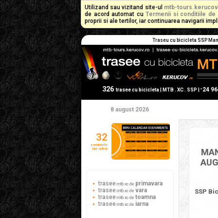
Utilizand sau vizitand site-ul
mtb-tours.kerucov
de acord automat cu
Termenii si conditiile de 
proprii si ale tertilor, iar continuarea navigarii i
Traseu cu bicicleta SSP Manga
326
24 9
+
trasee cu bicicleta | MTB . XC . SSP |
8 august 2026
32
evenimente
ture ciclism
MAN
AUG
trasee
primavara
mtb xc de
trasee
vara
SSP Bic
mtb xc de
trasee
toamna
mtb xc de
trasee
iarna
mtb xc de