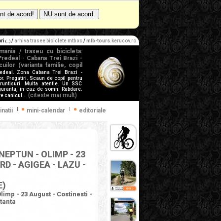
ori
/
arhiva trasee biciclete mtb xc
/
mtb-tours
.kerucov.ro
(...)
mania / traseu cu bicicleta:
Predeal - Cabana Trei Brazi -
ilor (varianta familie, copil
Predeal. Zona Cabana Trei Brazi -
. Pregatiri. Scaun de copil pentru
aruntisuri. Multa atentie. Un SSC
iguranta, in caz de somn. Rabdare.
(citeste mai mult)
e canicul...
|
|
inatii
mini-calendar
editoriale
NEPTUN - OLIMP - 23
RD - AGIGEA - LAZU -
E)
imp - 23 August - Costinesti -
stanta