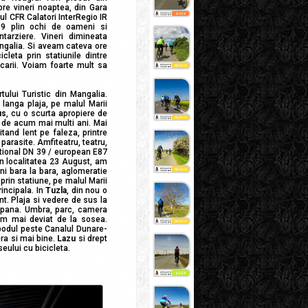
spre vineri noaptea, din Gara
ul CFR Calatori InterRegio IR
 9 plin ochi de oameni si
ntarziere. Vineri dimineata
ngalia. Si aveam cateva ore
leta prin statiunile dintre
carii. Voiam foarte mult sa
tului Turistic din Mangalia.
 langa plaja, pe malul Marii
us
, cu o scurta apropiere de
i de acum mai multi ani. Mai
itand lent pe faleza, printre
parasite. Amfiteatru, teatru,
ational DN 39 / european E87
 in localitatea 23 August, am
ni bara la bara, aglomeratie
 prin statiune, pe malul Marii
incipala. In
Tuzla
, din nou o
t. Plaja si vedere de sus la
 pana. Umbra, parc, camera
 am mai deviat de la sosea.
podul peste Canalul Dunare-
ra si mai bine.
Lazu
si drept
aseului cu bicicleta.