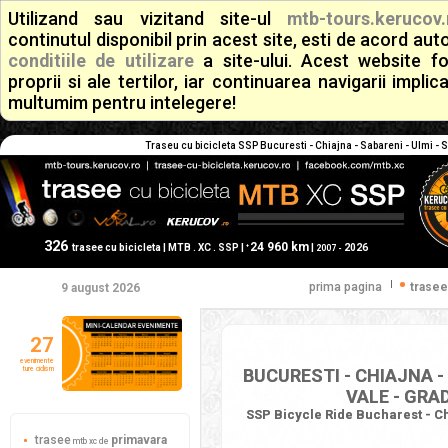
Utilizand sau vizitand site-ul
mtb-tours.kerucov.
continutul disponibil prin acest site, esti de acord a
conditiile de utilizare
a site-ului. Acest website f
proprii si ale tertilor, iar continuarea navigarii implic
multumim pentru intelegere!
Traseu cu bicicleta SSP Bucuresti - Chiajna - Sabareni - Ulmi - St
326
24 960 km
+
trasee cu bicicleta | MTB . XC . SSP |
|
2026
2007 -
|
prima pagina
trasee
9 august 2026
27
evenimente
ture ciclism
BUCURESTI - CHIAJNA - 
VALE - GRA
SSP Bicycle Ride Bucharest - Chi
trasee
primavara
mtb xc de