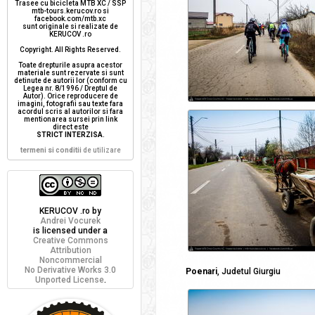
Trasee cu bicicleta MTB XC / SSP
mtb-tours.kerucov.ro si
facebook.com/mtb.xc
sunt originale si realizate de
KERUCOV .ro
Copyright. All Rights Reserved.
Toate drepturile asupra acestor
materiale sunt rezervate si sunt
detinute de autorii lor (conform cu
Legea nr. 8/1996 / Dreptul de
Autor). Orice reproducere de
imagini, fotografii sau texte fara
acordul scris al autorilor si fara
mentionarea sursei prin link
direct este
STRICT INTERZISA
.
termeni si conditii
de utilizare
KERUCOV .ro
by
Andrei Vocurek
is licensed under a
Creative Commons
Attribution
Noncommercial
No Derivative Works 3.0
Poenari
, Judetul Giurgiu
Unported License
.