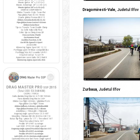
Maxxis Ignitor 26" x 2.35 (x1)
Maxxis Advantage 26" x 2.40 (x1)
Maxxis Ignitor 26" x 2.10 (x2)
Dragomiresti-Vale
, Judetul Ilfov
DIVERSE COMPONENTE
Ghidon Truvativ Stylo Team Flat
Pipa ghidon Funn XC HS 90mm
Coarne ghidon Promax BE-315
Ghidon Amoeba Borla M310 XC
Pipa ghidon Kona Control 100mm
Ghidon Kona Riser
Tija sa Truvativ Team Double Clamp
Sa Selle Italia Q-bik Flow
Colier tija sa Clamp Kona QR
Tisa sa Kona Thumb
Sa Noname Road
Sa Bike Positive ATB
Sa WTB Speed V Sport
ACCESORII
Kilometraj Sigma Sport BC 12.12
Portbagaj spate M-Wave compatibil disc
Portbagaj fata XLC Lowrider LR-F01
Stop led Cateye TL-LD170
Aparatoare noroi cadru SKS Mud-X
Kilometraj Sigma Sport BC 906
DRAG MASTER PRO
2015
SSP
Zurbaua
, Judetul Ilfov
(Total ODO:
53.568 KM
)
CADRU / FURCA
Cadru aluminiu Drag Master A7+ DB 520mm
Furca aluminiu Drag Master A6+
Ghidon Cox Flight 400mm / ghidolina Fi'zi:k
Pipa ghidon Cox Flight 70mm
Ghidon bullhorn 420mm / ghidolina BBB
Pipa ghidon Promax 25.4 / 80mm
ANGRENAJ / PEDALIER / PINIOANE
Angrenaj single speed Force C5.5 48T
Monobloc Shimano BB UN-26 BSA 68/110
Butuc flip-flop / pinion fix 17T / freewheel 16T
Pinion Freewheel Dicta 16T
Pedale VP-398T cu ratrape
Lant KMC Z510-HX single-speed
Angrenaj single speed Prowheel Hipster 44T
Pedale VP-399T cu ratrape
Pedale VP-397T cu ratrape
Lant KMC Z410 Ventura single-speed
(optional) Intinzator lant Force single-speed