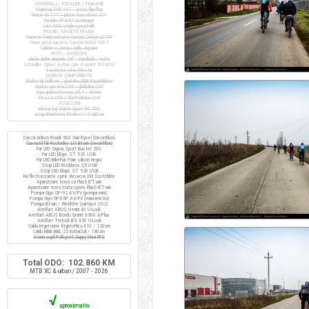
ANGRENAJ / PEDALIER / PINIOANE
Angrenaj COX 44T / butuc flip-flop
Pinion fix 17T / pinion freewheel 16T
Pedale VP-397 cu ratrape
Lant KMC single-speed alb
FRANE / MANETE FRANA
Manete frana cursiera Saccon Dekor LD74P
Frane janta cursiera Saccon Dekor FD07
Cabluri si camasi cablu Jagwire
ROTI / ANVELOPE
Jante duble aluminiu 28" / Handbuilt / inalte
Schwalbe Spicer Active Line K-Guard 700x30C
+ extensii valve Presta
DIVERSE COMPONENTE
Ghidon tip bullhorn / ghidolina BBB RaceRibbon
Ghidon cursiera COX / ghidolina COX
Pipa ghidon Promax 25.4 / 80mm
Tisa sa COX / Sa ProRace COX
ACCESORII
Kilometraj Sigma Sport BC 400
Stop BikeForce Modest / 3 LED-uri
Casca ciclism Roadr 500 Van Rysel (Decathlon)
Casca MTB Rockrider SIX Btwin (Decathlon)
Far LED Sigma Sport Buster 200
Far LED Elops ST 920 USB
Far LED BikeFun Pixie silicon negru
Stop LED Rockbros Q5 USB
Stop LED Elops ST 920 USB
Reflectorizante spite Wowow 3M Scotchlite
Aparatoare noroi sa Flash B'Twin
Aparatoare noroi roata spate Flash B'Twin
Pompa Giyo GP-92 AV/FV (pompa mini)
Pompa Giyo GF-35P AV/FV (manometru)
Pompa Btwin / Weldtite (cartuse CO2)
Antifurt ABUS U-mini 40 U-Lock
Antifurt ABUS Bordo Granit 6500 X-Plus
Antifurt Trelock BS 450 U-Lock
Cablu Kryptonite KryptoFlex 410 / 120cm
Cablu BBB BBL-22 ExtraCoil / 180cm
Scaun copil Polisport Guppy Maxi FFS
Total ODO: 102.860 KM
MTB XC & urban / 2007 - 2026
√
aproximativ