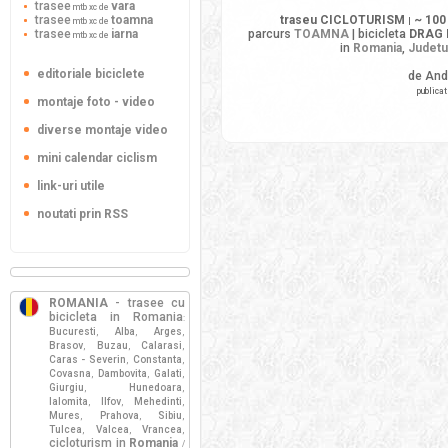
trasee
vara
mtb xc de
trasee
toamna
traseu CICLOTURISM
~ 100
mtb xc de
|
trasee
iarna
parcurs
TOAMNA
| bicicleta
DRAG 
mtb xc de
in
Romania
,
Judetu
editoriale biciclete
de And
publicat
montaje foto - video
diverse montaje video
mini calendar ciclism
link-uri utile
noutati prin RSS
ROMANIA
- trasee cu
bicicleta in Romania
:
Bucuresti
Alba
Arges
,
,
,
Brasov
Buzau
Calarasi
,
,
,
Caras - Severin
Constanta
,
,
Covasna
Dambovita
Galati
,
,
,
Giurgiu
Hunedoara
,
,
Ialomita
Ilfov
Mehedinti
,
,
,
Mures
Prahova
Sibiu
,
,
,
Tulcea
Valcea
Vrancea
,
,
,
cicloturism in
Romania
/