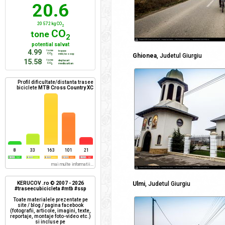
20.6
20 572 kg CO
2
CO
tone
2
potential salvat
4.99
tone
trasee
CO
mtb/xc + ssp
Ghionea
, Judetul Giurgiu
2
15.58
tone
deplasari
CO
mediu urban
2
Profil dificultate/distanta trasee
biciclete
MTB Cross Country XC
8
33
163
101
21
mai multe informatii...
KERUCOV .ro © 2007 - 2026
Ulmi
, Judetul Giurgiu
#traseecubicicleta #mtb #ssp
Toate materialele prezentate pe
site / blog / pagina facebook
(fotografii, articole, imagini, texte,
reportaje, montaje foto-video etc.)
si incluse pe