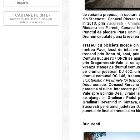
Ungaria
de varianta propusa, in cautare 
CAUTARE PE SITE
din Stoenesti, Conacul Riosanu d
motor de cautare trasee cu bicicleta
mtb-tours.kerucov.ro
In 2013, prin
Bucuresti - Chiajn
Riosanu din Floresti, Conacul 
Punctul de plecare Piata Unirii. L
Drumuri circulate pana la iesirea
Traseul cu bicicleta
incepe di
metrou Pacii, locul de intalnir
trecand prin
Rosu
si, apoi, pri
Centura Bucuresti / DNCB se aju
prin
Dragomiresti-Vale
si se a
vireaza stanga pe drumul comun
pe drumul judetean DJ 602, u
drumul comunal DC 148, trecan
cicloturistic / Pe urmele lui Bran
Doua conace.
Conacul Riosanu 
paragina si ruine. Intoarcere p
Vale
spre Bolintin-Deal, virand l
se ajunge in
Gradinari
. Podul 
Gradinari
. Revenind in Tantava, 
Bucuresti pe drumul judetean 
punctul de final al traseului cu bi
Bucuresti