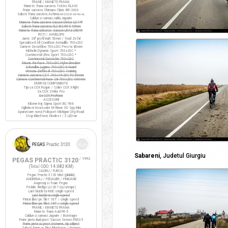
FRANE / MANETE FRANA
Manete frana cursiera Tektro RL340
Frane cursiera Shimano Claris BR-2400
Saboti frana cursiera Ashima
ARS72CR-M-HU-AL
Cabluri si camasi cablu Jagwire
Manete frana cursiera Saccon Dekor LD77P
Saboti frana cursiera XLC BS-R05 55mm
Manete frana ciclocros Saccon LRA329D4P
ROTI / ANVELOPE
Jante 28" profil inalt 50mm / fond Zefal
Specialized All Condition Armadillo 700x23C
Camere Decathlon 700x23C Presta 80mm
Michelin Dynamic Sport 700x23C *
Continental Ultra Sport 700x23C *
Continental Gatorskin 700x23C
Maxxis Re-Fuse 700x23C Nylon Breaker
Schwalbe Lugano 700x23C K-Guard
Vittoria Zaffiro III 700x23C Training
Camere cursiera CST 700x19-23C FV 60mm
Camere Continental Race 28 700x23C S60mm
DIVERSE COMPONENTE
Tija sa COX Rogue / Colier COX X-light
Sa COX Strike Pro
Sa COX ProRace
ACCESORII
Kilometraj Sigma Sport BC 906
Oglinda retrovizoare M-Wave 3D Spy Mini
Aparatoare noroi Polisport Michigan City/Road
Stop BikeForce Modest / 3 LED-uri
Sabareni
, Judetul Giurgiu
PEGAS PRACTIC 3120
/ 1992
(Total ODO:
14.082 KM
)
CADRU / FURCA
Pegas Practic 3120 Mixt (pliabila)
ANGRENAJ / PEDALIER / PINIOANE
Angrenaj si foaie Pegas
Pedale Wellgo LU-207 (cu ratrape)
Lant bicicleta KMC single-speed
Lant bicicleta single-speed
Pinion liber pe filet 16T / single speed
Pinion liber pe filet 18T / single speed
FRANE / MANETE FRANA
Manete frana Avid FR-5
Cabluri si camasi Jagwire / Bontrager
Frane janta dual pivot Saccon Sencro FN335
Frane janta cu pivot (noname, tip caliper)
Saboti frana cu filet BikeForce / Promax