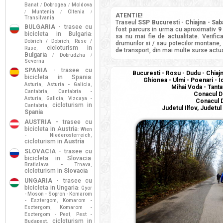
Banat
Dobrogea
Moldova
/
/
Muntenia
Oltenia
/
/
/
ATENTIE!
Transilvania
Traseul
SSP Bucuresti - Chiajna - Saba
BULGARIA
- trasee cu
fost parcurs in urma cu aproximativ
9
bicicleta in Bulgaria
:
sa nu mai fie de actualitate. Verifi
Dobrich / Dobrich
Ruse /
,
drumurilor si / sau potecilor montane, d
cicloturism in
Ruse
,
de transport, din mai multe surse actua
Bulgaria
Dobrudzha
/
/
Severna
SPANIA
- trasee cu
Bucuresti - Rosu - Dudu - Chiajn
bicicleta in Spania
:
Ghionea - Ulmi - Poenari - Ic
Asturia
Asturia - Galicia
,
,
Mihai Voda - Tantav
Cantabria
Cantabria -
,
Conacul Dr
Asturia
Galicia
Vizcaya -
,
,
Conacul D
cicloturism in
Cantabria
,
Judetul Ilfov, Judetu
Spania
AUSTRIA
- trasee cu
bicicleta in Austria
Wien
:
- Niederosterreich
,
cicloturism in
Austria
SLOVACIA
- trasee cu
bicicleta in Slovacia
:
Bratislava - Trnava
,
cicloturism in
Slovacia
UNGARIA
- trasee cu
bicicleta in Ungaria
Gyor
:
- Moson - Sopron - Komarom
- Esztergom
Komarom -
,
Esztergom
Komarom -
,
Esztergom - Pest
Pest -
,
cicloturism in
Budapest
,