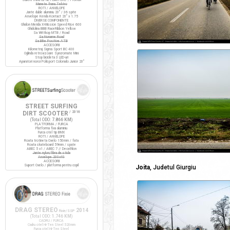
Manete frana Tektro
ROTI / ANVELOPE
Jante duble aluminiu 20" / 36 spite
Anvelope Kenda Kontact 20" x 1.75
DIVERSE COMPONENTE
Ghidon Merida X-Mission Speed Rise 600
Ghidolina BBB RaceRibbon Yellow
Sa Wittkop MTB / Road
Sa Noname Road
Sa Bike Positive ATB
ACCESORII
Kilometraj Sigma Sport BC 400
Oglinda retrovizoare Syncromate Mini
Stop bicicleta 3 LED-uri
Aparatori noroi Polisport Colorado Junior 20"
STREET SURFING
DIRT SCOOTER
/ 2016
(Total ODO:
7.866 KM
)
PLATFORMA / FURCA
Platforma fixa aluminiu
Furca otel tip BMX
ROTI / ANVELOPE
Roata trotineta Oxelo 150mm / fata
Roata skateboard 59mm / spate
ABEC 5 x1 / ABEC 7 // Decathlon
Jante nylon/fibra de sticla
Anvelope 200x40
ACCESORII
Suport Oxelo / platforma pentru copil
Joita
, Judetul Giurgiu
DRAG STEREO
2014
Fixie/SSP
(Total ODO:
1.746 KM
)
CADRU / FURCA
Cadru otel Hi-Ten Steel 520mm
Furca otel Hi-Ten Steel