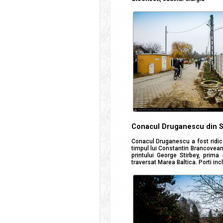
Conacul Druganescu din S
Conacul Druganescu a fost ridica
timpul lui Constantin Brancovean
printului George Stirbey, prim
traversat Marea Baltica. Porti inc