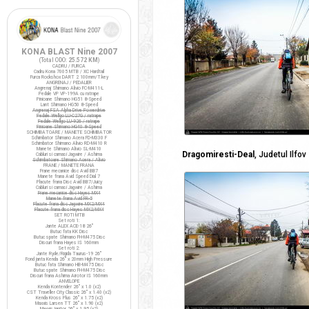
KONA BLAST Nine 2007
(Total ODO:
25.572 KM
)
CADRU / FURCA
Cadru Kona 7005 MTB / XC Hardtail
Furca Rockshox DART 2 100mm/T.key
ANGRENAJ / PEDALIER
Angrenaj Shimano Alivio FC-M411-L
Pedale VP VP-199A cu ratrape
Pinioane Shimano HG51 8-Speed
Lant Shimano HG50 8-Speed
Angrenaj FSA Alpha Drive Powerdrive
Pedale Wellgo LU-C27G / ratrape
Pedale Wellgo LU-926 / ratrape
Pinioane Shimano HG40 8-Speed
SCHIMBATOARE / MANETE SCHIMBATOR
Schimbator Shimano Acera FD-M330 F
Schimbator Shimano Alivio RD-M410 R
Manete Shimano Alivio SL-M410
Dragomiresti-Deal
, Judetul Ilfov
Cabluri si camasi Jagwire / Ashima
Schimbatoare Shimano Acera / Alivio
FRANE / MANETE FRANA
Frane mecanice disc Avid BB7
Manete frana Avid Speed Dial 7
Placute frana Disc Avid BB7/Juicy
Cabluri si camasi Jagwire / Ashima
Frane mecanice disc Hayes MX4
Manete frana Avid FR-5
Placute frana disc Jagwire MX2/MX4
Placute frana disc Hayes MX2/MX4
SET ROTI MTB
Set roti 1:
Jante ALEX ACE-18 26"
Butuc fata KK Disc
Butuc spate Shimano FH-M475 Disc
Discuri frana Hayes IS 160mm
Set roti 2:
Jante Ryde/Rigida Taurus-19 26"
Fond janta Kenda 26" x 20mm High Pressure
Butuc fata Shimano HB-M475 Disc
Butuc spate Shimano FH-M475 Disc
Discuri frana Ashima Airotor IS 160mm
ANVELOPE
Kenda Kontender 26" x 1.0 (x2)
CST Traveller City Classic 26" x 1.40 (x2)
Kenda Kross Plus 26" x 1.75 (x2)
Maxxis Larsen TT 26" x 1.90 (x2)
Maxxis Ignitor 26" x 1.95 (x2)