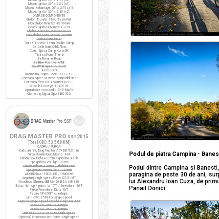
Maxxis Ignitor 26" x 2.35 (x1)
Maxxis Advantage 26" x 2.40 (x1)
Maxxis Ignitor 26" x 2.10 (x2)
DIVERSE COMPONENTE
Ghidon Truvativ Stylo Team Flat
Pipa ghidon Funn XC HS 90mm
Coarne ghidon Promax BE-315
Ghidon Amoeba Borla M310 XC
Pipa ghidon Kona Control 100mm
Ghidon Kona Riser
Tija sa Truvativ Team Double Clamp
Sa Selle Italia Q-bik Flow
Colier tija sa Clamp Kona QR
Tisa sa Kona Thumb
Sa Noname Road
Sa Bike Positive ATB
Sa WTB Speed V Sport
ACCESORII
Kilometraj Sigma Sport BC 12.12
Portbagaj spate M-Wave compatibil disc
Portbagaj fata XLC Lowrider LR-F01
Stop led Cateye TL-LD170
Aparatoare noroi cadru SKS Mud-X
Kilometraj Sigma Sport BC 906
DRAG MASTER PRO
2015
SSP
(Total ODO:
53.568 KM
)
CADRU / FURCA
Cadru aluminiu Drag Master A7+ DB 520mm
Podul de piatra Campina - Banes
Furca aluminiu Drag Master A6+
Ghidon Cox Flight 400mm / ghidolina Fi'zi:k
Pipa ghidon Cox Flight 70mm
Ghidon bullhorn 420mm / ghidolina BBB
Podul dintre Campina si Banesti,
Pipa ghidon Promax 25.4 / 80mm
paragina de peste 30 de ani, surp
ANGRENAJ / PEDALIER / PINIOANE
Angrenaj single speed Force C5.5 48T
lui Alexandru Ioan Cuza, de primu
Monobloc Shimano BB UN-26 BSA 68/110
Butuc flip-flop / pinion fix 17T / freewheel 16T
Panait Donici.
Pinion Freewheel Dicta 16T
Pedale VP-398T cu ratrape
Lant KMC Z510-HX single-speed
Angrenaj single speed Prowheel Hipster 44T
Pedale VP-399T cu ratrape
Pedale VP-397T cu ratrape
Lant KMC Z410 Ventura single-speed
(optional) Intinzator lant Force single-speed