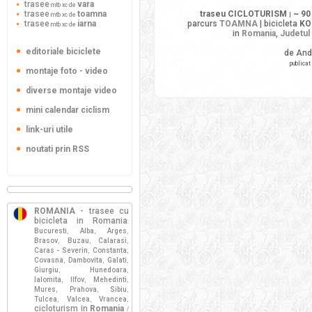
trasee
vara
mtb xc de
trasee
toamna
traseu CICLOTURISM
~ 90
mtb xc de
|
trasee
iarna
parcurs
TOAMNA
| bicicleta
KO
mtb xc de
in
Romania
,
Judetul
editoriale biciclete
de And
publicat
montaje foto - video
diverse montaje video
mini calendar ciclism
link-uri utile
noutati prin RSS
ROMANIA
- trasee cu
bicicleta in Romania
:
Bucuresti
Alba
Arges
,
,
,
Brasov
Buzau
Calarasi
,
,
,
Caras - Severin
Constanta
,
,
Covasna
Dambovita
Galati
,
,
,
Giurgiu
Hunedoara
,
,
Ialomita
Ilfov
Mehedinti
,
,
,
Mures
Prahova
Sibiu
,
,
,
Tulcea
Valcea
Vrancea
,
,
,
cicloturism in
Romania
/