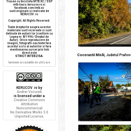
Trasee cu bicicleta MTB XC / SSP
mtb-tours.kerucov.ro si
facebook.com/mtb.xc
sunt originale si realizate de
KERUCOV .ro
Copyright. All Rights Reserved.
Toate drepturile asupra acestor
materiale sunt rezervate si sunt
detinute de autorii lor (conform cu
Legea nr. 8/1996 / Dreptul de
Autor). Orice reproducere de
imagini, fotografii sau texte fara
acordul scris al autorilor si fara
mentionarea sursei prin link
direct este
Cocorastii Mislii
, Judetul Prahov
STRICT INTERZISA
.
termeni si conditii
de utilizare
KERUCOV .ro
by
Andrei Vocurek
is licensed under a
Creative Commons
Attribution
Noncommercial
No Derivative Works 3.0
Unported License
.