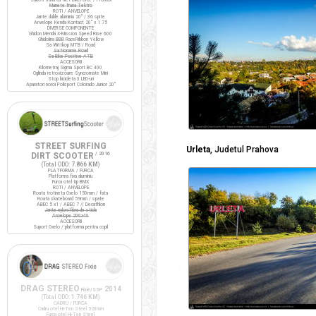
Manete frana Tektro
ROTI / ANVELOPE
Jante duble aluminiu 20" / 36 spite
Anvelope Kenda Kontact 20" x 1.75
DIVERSE COMPONENTE
Ghidon Merida X-Mission Speed Rise 600
Ghidolina BBB RaceRibbon Yellow
Sa Wittkop MTB / Road
Sa Noname Road
Sa Bike Positive ATB
ACCESORII
Kilometraj Sigma Sport BC 400
Oglinda retrovizoare Syncromate Mini
Stop bicicleta 3 LED-uri
Aparatori noroi Polisport Colorado Junior 20"
STREET SURFING
Urleta
, Judetul Prahova
DIRT SCOOTER
/ 2016
(Total ODO:
7.866 KM
)
PLATFORMA / FURCA
Platforma fixa aluminiu
Furca otel tip BMX
ROTI / ANVELOPE
Roata trotineta Oxelo 150mm / fata
Roata skateboard 59mm / spate
ABEC 5 x1 / ABEC 7 // Decathlon
Jante nylon/fibra de sticla
Anvelope 200x40
ACCESORII
Suport Oxelo / platforma pentru copil
DRAG STEREO
2014
Fixie/SSP
(Total ODO:
1.746 KM
)
CADRU / FURCA
Cadru otel Hi-Ten Steel 520mm
Furca otel Hi-Ten Steel