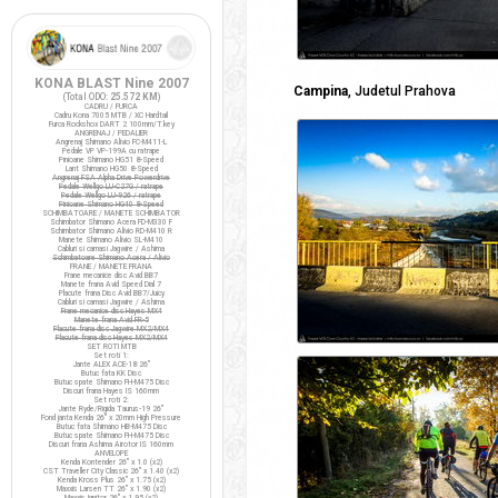
KONA BLAST Nine 2007
Campina
, Judetul Prahova
(Total ODO:
25.572 KM
)
CADRU / FURCA
Cadru Kona 7005 MTB / XC Hardtail
Furca Rockshox DART 2 100mm/T.key
ANGRENAJ / PEDALIER
Angrenaj Shimano Alivio FC-M411-L
Pedale VP VP-199A cu ratrape
Pinioane Shimano HG51 8-Speed
Lant Shimano HG50 8-Speed
Angrenaj FSA Alpha Drive Powerdrive
Pedale Wellgo LU-C27G / ratrape
Pedale Wellgo LU-926 / ratrape
Pinioane Shimano HG40 8-Speed
SCHIMBATOARE / MANETE SCHIMBATOR
Schimbator Shimano Acera FD-M330 F
Schimbator Shimano Alivio RD-M410 R
Manete Shimano Alivio SL-M410
Cabluri si camasi Jagwire / Ashima
Schimbatoare Shimano Acera / Alivio
FRANE / MANETE FRANA
Frane mecanice disc Avid BB7
Manete frana Avid Speed Dial 7
Placute frana Disc Avid BB7/Juicy
Cabluri si camasi Jagwire / Ashima
Frane mecanice disc Hayes MX4
Manete frana Avid FR-5
Placute frana disc Jagwire MX2/MX4
Placute frana disc Hayes MX2/MX4
SET ROTI MTB
Set roti 1:
Jante ALEX ACE-18 26"
Butuc fata KK Disc
Butuc spate Shimano FH-M475 Disc
Discuri frana Hayes IS 160mm
Set roti 2:
Jante Ryde/Rigida Taurus-19 26"
Fond janta Kenda 26" x 20mm High Pressure
Butuc fata Shimano HB-M475 Disc
Butuc spate Shimano FH-M475 Disc
Discuri frana Ashima Airotor IS 160mm
ANVELOPE
Kenda Kontender 26" x 1.0 (x2)
CST Traveller City Classic 26" x 1.40 (x2)
Kenda Kross Plus 26" x 1.75 (x2)
Maxxis Larsen TT 26" x 1.90 (x2)
Maxxis Ignitor 26" x 1.95 (x2)