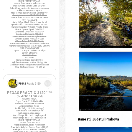
FRANE / MANETE FRANA
Manete frana cursiera Tektro RL340
Frane cursiera Shimano Claris BR-2400
Saboti frana cursiera Ashima
ARS72CR-M-HU-AL
Cabluri si camasi cablu Jagwire
Manete frana cursiera Saccon Dekor LD77P
Saboti frana cursiera XLC BS-R05 55mm
Manete frana ciclocros Saccon LRA329D4P
ROTI / ANVELOPE
Jante 28" profil inalt 50mm / fond Zefal
Specialized All Condition Armadillo 700x23C
Camere Decathlon 700x23C Presta 80mm
Michelin Dynamic Sport 700x23C *
Continental Ultra Sport 700x23C *
Continental Gatorskin 700x23C
Maxxis Re-Fuse 700x23C Nylon Breaker
Schwalbe Lugano 700x23C K-Guard
Vittoria Zaffiro III 700x23C Training
Camere cursiera CST 700x19-23C FV 60mm
Camere Continental Race 28 700x23C S60mm
DIVERSE COMPONENTE
Tija sa COX Rogue / Colier COX X-light
Sa COX Strike Pro
Sa COX ProRace
ACCESORII
Kilometraj Sigma Sport BC 906
Oglinda retrovizoare M-Wave 3D Spy Mini
Aparatoare noroi Polisport Michigan City/Road
Stop BikeForce Modest / 3 LED-uri
PEGAS PRACTIC 3120
/ 1992
(Total ODO:
14.082 KM
)
CADRU / FURCA
Pegas Practic 3120 Mixt (pliabila)
ANGRENAJ / PEDALIER / PINIOANE
Angrenaj si foaie Pegas
Pedale Wellgo LU-207 (cu ratrape)
Lant bicicleta KMC single-speed
Lant bicicleta single-speed
Pinion liber pe filet 16T / single speed
Pinion liber pe filet 18T / single speed
Banesti
, Judetul Prahova
FRANE / MANETE FRANA
Manete frana Avid FR-5
Cabluri si camasi Jagwire / Bontrager
Frane janta dual pivot Saccon Sencro FN335
Frane janta cu pivot (noname, tip caliper)
Saboti frana cu filet BikeForce / Promax