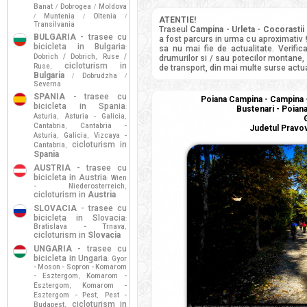
Banat
Dobrogea
Moldova
/
/
Muntenia
Oltenia
/
/
/
ATENTIE!
Transilvania
Traseul
Campina - Urleta - Cocorastii
BULGARIA
- trasee cu
a fost parcurs in urma cu aproximativ
bicicleta in Bulgaria
:
sa nu mai fie de actualitate. Verifi
Dobrich / Dobrich
Ruse /
,
drumurilor si / sau potecilor montane, d
cicloturism in
Ruse
,
de transport, din mai multe surse actua
Bulgaria
Dobrudzha
/
/
Severna
SPANIA
- trasee cu
Poiana Campina - Campina - 
bicicleta in Spania
:
Bustenari - Poiana
Asturia
Asturia - Galicia
,
,
G
Cantabria
Cantabria -
,
Judetul Pravov
Asturia
Galicia
Vizcaya -
,
,
cicloturism in
Cantabria
,
Spania
AUSTRIA
- trasee cu
bicicleta in Austria
Wien
:
- Niederosterreich
,
cicloturism in
Austria
SLOVACIA
- trasee cu
bicicleta in Slovacia
:
Bratislava - Trnava
,
cicloturism in
Slovacia
UNGARIA
- trasee cu
bicicleta in Ungaria
Gyor
:
- Moson - Sopron - Komarom
- Esztergom
Komarom -
,
Esztergom
Komarom -
,
Esztergom - Pest
Pest -
,
cicloturism in
Budapest
,