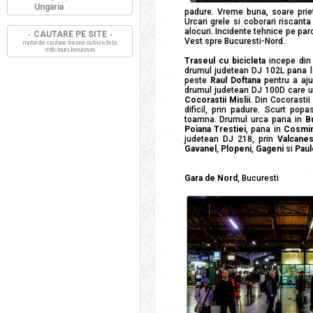
Ungaria
padure. Vreme buna, soare priet
Urcari grele si coborari riscant
alocuri. Incidente tehnice pe par
CAUTARE PE SITE
Vest spre Bucuresti-Nord.
motor de cautare trasee cu bicicleta
mtb-tours.kerucov.ro
Traseul cu bicicleta
incepe di
drumul judetean DJ 102L pana l
peste
Raul Doftana
pentru a aj
drumul judetean DJ 100D care 
Cocorastii Mislii
. Din Cocorasti
dificil, prin padure. Scurt pop
toamna. Drumul urca pana in
B
Poiana Trestiei
, pana in
Cosmin
judetean DJ 218, prin
Valcanes
Gavanel
,
Plopeni
,
Gageni
si
Paul
Gara de Nord
, Bucuresti