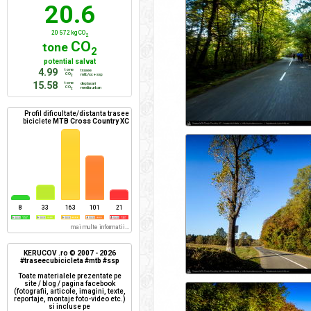
20.6
20 572 kg CO
2
CO
tone
2
potential salvat
4.99
tone
trasee
CO
mtb/xc + ssp
2
15.58
tone
deplasari
CO
mediu urban
2
Profil dificultate/distanta trasee
biciclete
MTB Cross Country XC
8
33
163
101
21
mai multe informatii...
KERUCOV .ro © 2007 - 2026
#traseecubicicleta #mtb #ssp
Toate materialele prezentate pe
site / blog / pagina facebook
(fotografii, articole, imagini, texte,
reportaje, montaje foto-video etc.)
si incluse pe