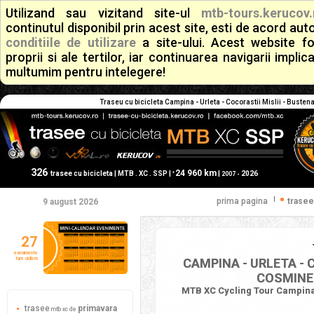
Utilizand sau vizitand site-ul
mtb-tours.kerucov.
continutul disponibil prin acest site, esti de acord a
conditiile de utilizare
a site-ului. Acest website f
proprii si ale tertilor, iar continuarea navigarii implic
multumim pentru intelegere!
Traseu cu bicicleta Campina - Urleta - Cocorastii Mislii - Bustena
326
24 960 km
+
trasee cu bicicleta | MTB . XC . SSP |
|
2026
2007 -
|
prima pagina
trasee
9 august 2026
27
evenimente
ture ciclism
CAMPINA - URLETA - C
COSMINEL
MTB XC Cycling Tour Campina -
trasee
primavara
mtb xc de