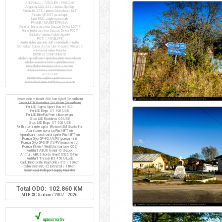
ANGRENAJ / PEDALIER / PINIOANE
Angrenaj COX 44T / butuc flip-flop
Pinion fix 17T / pinion freewheel 16T
Pedale VP-397 cu ratrape
Lant KMC single-speed alb
FRANE / MANETE FRANA
Manete frana cursiera Saccon Dekor LD74P
Frane janta cursiera Saccon Dekor FD07
Cabluri si camasi cablu Jagwire
ROTI / ANVELOPE
Jante duble aluminiu 28" / Handbuilt / inalte
Schwalbe Spicer Active Line K-Guard 700x30C
+ extensii valve Presta
DIVERSE COMPONENTE
Ghidon tip bullhorn / ghidolina BBB RaceRibbon
Ghidon cursiera COX / ghidolina COX
Pipa ghidon Promax 25.4 / 80mm
Tisa sa COX / Sa ProRace COX
ACCESORII
Kilometraj Sigma Sport BC 400
Stop BikeForce Modest / 3 LED-uri
Casca ciclism Roadr 500 Van Rysel (Decathlon)
Casca MTB Rockrider SIX Btwin (Decathlon)
Far LED Sigma Sport Buster 200
Far LED Elops ST 920 USB
Far LED BikeFun Pixie silicon negru
Stop LED Rockbros Q5 USB
Stop LED Elops ST 920 USB
Reflectorizante spite Wowow 3M Scotchlite
Aparatoare noroi sa Flash B'Twin
Aparatoare noroi roata spate Flash B'Twin
Pompa Giyo GP-92 AV/FV (pompa mini)
Pompa Giyo GF-35P AV/FV (manometru)
Pompa Btwin / Weldtite (cartuse CO2)
Antifurt ABUS U-mini 40 U-Lock
Antifurt ABUS Bordo Granit 6500 X-Plus
Antifurt Trelock BS 450 U-Lock
Cablu Kryptonite KryptoFlex 410 / 120cm
Cablu BBB BBL-22 ExtraCoil / 180cm
Scaun copil Polisport Guppy Maxi FFS
Total ODO: 102.860 KM
MTB XC & urban / 2007 - 2026
√
aproximativ