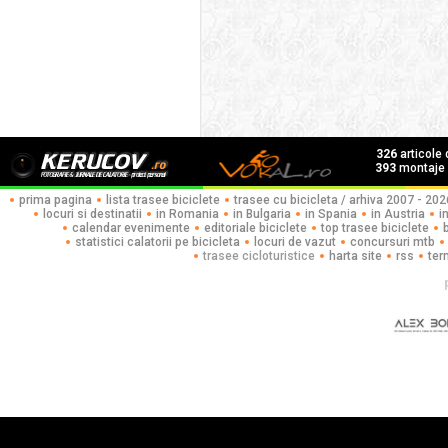
326
articole
393
montaje f
prima pagina
lista trasee biciclete
trasee cu bicicleta / arhiva 2007 - 202
locuri si destinatii
in Romania
in Bulgaria
in Spania
in Austria
i
calendar evenimente
editoriale biciclete
top trasee biciclete
statistici calatorii pe bicicleta
locuri de vazut
concursuri mtb
trasee cicloturistice
harta site
rss
ter