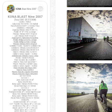
KONA BLAST Nine 2007
(Total ODO:
25.572 KM
)
CADRU / FURCA
Cadru Kona 7005 MTB / XC Hardtail
Furca Rockshox DART 2 100mm/T.key
ANGRENAJ / PEDALIER
Angrenaj Shimano Alivio FC-M411-L
Pedale VP VP-199A cu ratrape
Pinioane Shimano HG51 8-Speed
Lant Shimano HG50 8-Speed
Angrenaj FSA Alpha Drive Powerdrive
Pedale Wellgo LU-C27G / ratrape
Pedale Wellgo LU-926 / ratrape
Pinioane Shimano HG40 8-Speed
SCHIMBATOARE / MANETE SCHIMBATOR
Schimbator Shimano Acera FD-M330 F
Schimbator Shimano Alivio RD-M410 R
Manete Shimano Alivio SL-M410
Cabluri si camasi Jagwire / Ashima
Schimbatoare Shimano Acera / Alivio
FRANE / MANETE FRANA
Frane mecanice disc Avid BB7
Manete frana Avid Speed Dial 7
Placute frana Disc Avid BB7/Juicy
Cabluri si camasi Jagwire / Ashima
Frane mecanice disc Hayes MX4
Manete frana Avid FR-5
Placute frana disc Jagwire MX2/MX4
Placute frana disc Hayes MX2/MX4
SET ROTI MTB
Set roti 1:
Jante ALEX ACE-18 26"
Butuc fata KK Disc
Butuc spate Shimano FH-M475 Disc
Discuri frana Hayes IS 160mm
Set roti 2:
Jante Ryde/Rigida Taurus-19 26"
Fond janta Kenda 26" x 20mm High Pressure
Butuc fata Shimano HB-M475 Disc
Butuc spate Shimano FH-M475 Disc
Discuri frana Ashima Airotor IS 160mm
ANVELOPE
Kenda Kontender 26" x 1.0 (x2)
CST Traveller City Classic 26" x 1.40 (x2)
Kenda Kross Plus 26" x 1.75 (x2)
Maxxis Larsen TT 26" x 1.90 (x2)
Maxxis Ignitor 26" x 1.95 (x2)
Maxxis Ignitor 26" x 2.35 (x1)