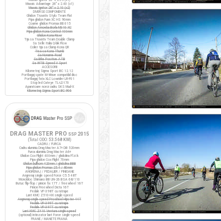
Maxxis Advantage 26" x 2.40 (x1)
Maxxis Ignitor 26" x 2.10 (x2)
DIVERSE COMPONENTE
Ghidon Truvativ Stylo Team Flat
Pipa ghidon Funn XC HS 90mm
Coarne ghidon Promax BE-315
Ghidon Amoeba Borla M310 XC
Pipa ghidon Kona Control 100mm
Ghidon Kona Riser
Tija sa Truvativ Team Double Clamp
Sa Selle Italia Q-bik Flow
Colier tija sa Clamp Kona QR
Tisa sa Kona Thumb
Sa Noname Road
Sa Bike Positive ATB
Sa WTB Speed V Sport
ACCESORII
Kilometraj Sigma Sport BC 12.12
Portbagaj spate M-Wave compatibil disc
Portbagaj fata XLC Lowrider LR-F01
Stop led Cateye TL-LD170
Aparatoare noroi cadru SKS Mud-X
Kilometraj Sigma Sport BC 906
DRAG MASTER PRO
2015
SSP
(Total ODO:
53.568 KM
)
CADRU / FURCA
Cadru aluminiu Drag Master A7+ DB 520mm
Furca aluminiu Drag Master A6+
Ghidon Cox Flight 400mm / ghidolina Fi'zi:k
Pipa ghidon Cox Flight 70mm
Ghidon bullhorn 420mm / ghidolina BBB
Pipa ghidon Promax 25.4 / 80mm
ANGRENAJ / PEDALIER / PINIOANE
Angrenaj single speed Force C5.5 48T
Monobloc Shimano BB UN-26 BSA 68/110
Butuc flip-flop / pinion fix 17T / freewheel 16T
Pinion Freewheel Dicta 16T
Pedale VP-398T cu ratrape
Lant KMC Z510-HX single-speed
Angrenaj single speed Prowheel Hipster 44T
Pedale VP-399T cu ratrape
Pedale VP-397T cu ratrape
Lant KMC Z410 Ventura single-speed
(optional) Intinzator lant Force single-speed
FRANE / MANETE FRANA