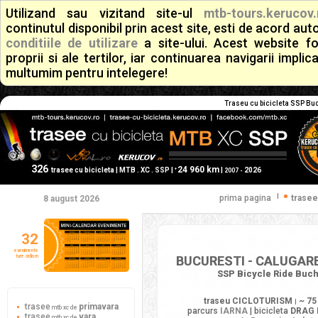
Utilizand sau vizitand site-ul
mtb-tours.kerucov.
continutul disponibil prin acest site, esti de acord a
conditiile de utilizare
a site-ului. Acest website f
proprii si ale tertilor, iar continuarea navigarii implic
multumim pentru intelegere!
Traseu cu bicicleta SSP Bucu
326
24 960 km
+
trasee cu bicicleta | MTB . XC . SSP |
|
2026
2007 -
|
prima pagina
trasee
8 august 2026
32
evenimente
ture ciclism
BUCURESTI - CALUGAREN
SSP Bicycle Ride Bucha
traseu CICLOTURISM
~ 75
|
trasee
primavara
mtb xc de
parcurs
IARNA
| bicicleta
DRAG 
trasee
vara
mtb xc de