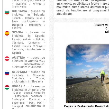
Traseul
SSP Bucuresti - Calugareni - S
Banat
Dobrogea
Moldova
/
/
ani
si exista posibilitatea foarte mare c
Muntenia
Oltenia
/
/
/
Transilvania
mai multe surse starea drumurilor pub
orarul de functionare si programul t
BULGARIA
- trasee cu
actualizate.
bicicleta in Bulgaria
:
Dobrich / Dobrich
Ruse /
,
cicloturism in
Ruse
,
Bulgaria
Bucuresti 
Dobrudzha
/
/
Severna
Cr
Mi
SPANIA
- trasee cu
bicicleta in Spania
:
Asturia
Asturia - Galicia
,
,
Cantabria
Cantabria -
,
Asturia
Galicia
Vizcaya -
,
,
cicloturism in
Cantabria
,
Spania
AUSTRIA
- trasee cu
bicicleta in Austria
Wien
:
- Niederosterreich
,
cicloturism in
Austria
SLOVACIA
- trasee cu
bicicleta in Slovacia
:
Bratislava - Trnava
,
cicloturism in
Slovacia
UNGARIA
- trasee cu
bicicleta in Ungaria
Gyor
:
- Moson - Sopron - Komarom
- Esztergom
Komarom -
,
Esztergom
Komarom -
,
Esztergom - Pest
Pest -
,
cicloturism in
Popas la Restaurantul Dovinot din M
Budapest
,