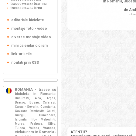
in
Romania
,
Judetu
trasee
toamna
mtb xc de
trasee
iarna
mtb xc de
de And
public
editoriale biciclete
montaje foto - video
diverse montaje video
mini calendar ciclism
link-uri utile
noutati prin RSS
ROMANIA
- trasee cu
bicicleta in Romania
:
Bucuresti
Alba
Arges
,
,
,
Brasov
Buzau
Calarasi
,
,
,
Caras - Severin
Constanta
,
,
Covasna
Dambovita
Galati
,
,
,
Giurgiu
Hunedoara
,
,
Ialomita
Ilfov
Mehedinti
,
,
,
Mures
Prahova
Sibiu
,
,
,
Tulcea
Valcea
Vrancea
,
,
,
cicloturism in
Romania
ATENTIE!
/