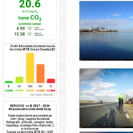
20.6
20 572 kg CO
2
CO
tone
2
potential salvat
4.99
tone
trasee
CO
mtb/xc + ssp
2
15.58
tone
deplasari
CO
mediu urban
2
Profil dificultate/distanta trasee
biciclete
MTB Cross Country XC
8
33
163
101
21
mai multe informatii...
KERUCOV .ro © 2007 - 2026
#traseecubicicleta #mtb #ssp
Toate materialele prezentate pe
site / blog / pagina facebook
(fotografii, articole, imagini, texte,
reportaje, montaje foto-video etc.)
si incluse pe
Trasee cu bicicleta MTB XC / SSP