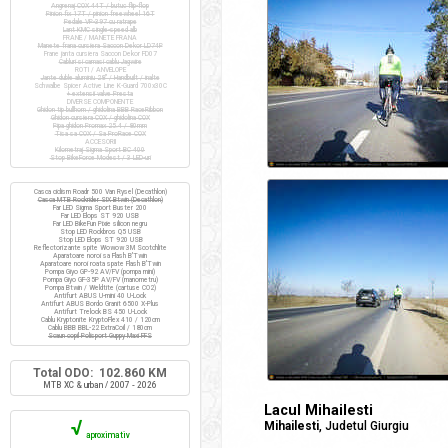
Angrenaj COX 44T / butuc flip-flop
Pinion fix 17T / pinion freewheel 16T
Pedale VP-397 cu ratrape
Lant KMC single-speed alb
FRANE / MANETE FRANA
Manete frana cursiera Saccon Dekor LD74P
Frane janta cursiera Saccon Dekor FD07
Cabluri si camasi cablu Jagwire
ROTI / ANVELOPE
Jante duble aluminiu 28" / Handbuilt / inalte
Schwalbe Spicer Active Line K-Guard 700x30C
+ extensii valve Presta
DIVERSE COMPONENTE
Ghidon tip bullhorn / ghidolina BBB RaceRibbon
Ghidon cursiera COX / ghidolina COX
Pipa ghidon Promax 25.4 / 80mm
Tisa sa COX / Sa ProRace COX
ACCESORII
Kilometraj Sigma Sport BC 400
Stop BikeForce Modest / 3 LED-uri
Casca ciclism Roadr 500 Van Rysel (Decathlon)
Casca MTB Rockrider SIX Btwin (Decathlon)
Far LED Sigma Sport Buster 200
Far LED Elops ST 920 USB
Far LED BikeFun Pixie silicon negru
Stop LED Rockbros Q5 USB
Stop LED Elops ST 920 USB
Reflectorizante spite Wowow 3M Scotchlite
Aparatoare noroi sa Flash B'Twin
Aparatoare noroi roata spate Flash B'Twin
Pompa Giyo GP-92 AV/FV (pompa mini)
Pompa Giyo GF-35P AV/FV (manometru)
Pompa Btwin / Weldtite (cartuse CO2)
Antifurt ABUS U-mini 40 U-Lock
Antifurt ABUS Bordo Granit 6500 X-Plus
Antifurt Trelock BS 450 U-Lock
Cablu Kryptonite KryptoFlex 410 / 120cm
Cablu BBB BBL-22 ExtraCoil / 180cm
Scaun copil Polisport Guppy Maxi FFS
Total ODO: 102.860 KM
MTB XC & urban / 2007 - 2026
Lacul Mihailesti
√
Mihailesti
, Judetul Giurgiu
aproximativ