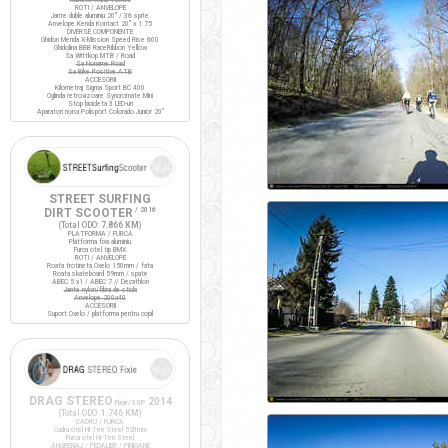
ROTI / ANVELOPE
Jante duble aluminiu 20" / 36 spite
Anvelope Kenda Kontact 20" x 1.75
DIVERSE COMPONENTE
Ghidon Merida X-Mission Speed Rise 600
Ghidolina BBB RaceRibbon Yellow
Sa Wittkop MTB / Road
Sa Noname Road
Sa Bike Positive ATB
ACCESORII
Kilometraj Sigma Sport BC 400
Oglinda retrovizoare Syncromate Mini
Stop bicicleta 3 LED-uri
Aparatori noroi Polisport Colorado Junior 20"
STREET SURFING
DIRT SCOOTER
/ 2016
(Total ODO:
7.866 KM
)
PLATFORMA / FURCA
Platforma fixa aluminiu
Furca otel tip BMX
ROTI / ANVELOPE
Roata trotineta Oxelo 150mm / fata
Roata skateboard 59mm / spate
ABEC 5 x1 / ABEC 7 // Decathlon
Jante nylon/fibra de sticla
Anvelope 200x40
ACCESORII
Suport Oxelo / platforma pentru copil
DRAG STEREO
2014
Fixie/SSP
(Total ODO:
1.746 KM
)
CADRU / FURCA
Cadru otel Hi-Ten Steel 520mm
Furca otel Hi-Ten Steel
ANGRENAJ / PEDALIER / PINIOANE