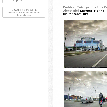
Ungaria
Pedala cu Tribul pe ruta Eroii R
CAUTARE PE SITE
Alexandriei
.
Multumiri Florin si 
motor de cautare trasee cu bicicleta
tuturor pentru tura!
mtb-tours.kerucov.ro