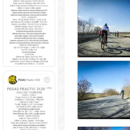
Manete frana cursiera Tektro RL340
Frane cursiera Shimano Claris BR-2400
Saboti frana cursiera Ashima
ARS72CR-M-HU-AL
Cabluri si camasi cablu Jagwire
Manete frana cursiera Saccon Dekor LD77P
Saboti frana cursiera XLC BS-R05 55mm
Manete frana ciclocros Saccon LRA329D4P
ROTI / ANVELOPE
Jante 28" profil inalt 50mm / fond Zefal
Specialized All Condition Armadillo 700x23C
Camere Decathlon 700x23C Presta 80mm
Michelin Dynamic Sport 700x23C *
Continental Ultra Sport 700x23C *
Continental Gatorskin 700x23C
Maxxis Re-Fuse 700x23C Nylon Breaker
Schwalbe Lugano 700x23C K-Guard
Vittoria Zaffiro III 700x23C Training
Camere cursiera CST 700x19-23C FV 60mm
Camere Continental Race 28 700x23C S60mm
DIVERSE COMPONENTE
Tija sa COX Rogue / Colier COX X-light
Sa COX Strike Pro
Sa COX ProRace
ACCESORII
Kilometraj Sigma Sport BC 906
Oglinda retrovizoare M-Wave 3D Spy Mini
Aparatoare noroi Polisport Michigan City/Road
Stop BikeForce Modest / 3 LED-uri
PEGAS PRACTIC 3120
/ 1992
(Total ODO:
14.082 KM
)
CADRU / FURCA
Pegas Practic 3120 Mixt (pliabila)
ANGRENAJ / PEDALIER / PINIOANE
Angrenaj si foaie Pegas
Pedale Wellgo LU-207 (cu ratrape)
Lant bicicleta KMC single-speed
Lant bicicleta single-speed
Pinion liber pe filet 16T / single speed
Pinion liber pe filet 18T / single speed
FRANE / MANETE FRANA
Manete frana Avid FR-5
Cabluri si camasi Jagwire / Bontrager
Frane janta dual pivot Saccon Sencro FN335
Frane janta cu pivot (noname, tip caliper)
Saboti frana cu filet BikeForce / Promax
Manete frana Tektro