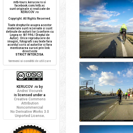
mtb-tours.kerucov.ro si
facebook.com/mtb.xc
sunt originale si realizate de
KERUCOV .ro
Copyright. All Rights Reserved.
Toate drepturile asupra acestor
materiale sunt rezervate si sunt
detinute de autorii lor (conform cu
Legea nr. 8/1996 / Dreptul de
Autor). Orice reproducere de
imagini, fotografii sau texte fara
acordul scris al autorilor si fara
mentionarea sursei prin link
direct este
STRICT INTERZISA
.
termeni si conditii
de utilizare
KERUCOV .ro
by
Andrei Vocurek
is licensed under a
Creative Commons
Attribution
Noncommercial
No Derivative Works 3.0
Unported License
.