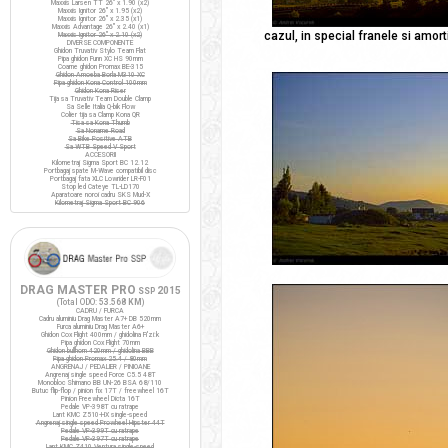
Maxxis Larsen TT 26" x 1.90 (x2)
Maxxis Ignitor 26" x 1.95 (x2)
Maxxis Ignitor 26" x 2.35 (x1)
Maxxis Advantage 26" x 2.40 (x1)
cazul, in special franele si amort
Maxxis Ignitor 26" x 2.10 (x2)
DIVERSE COMPONENTE
Ghidon Truvativ Stylo Team Flat
Pipa ghidon Funn XC HS 90mm
Coarne ghidon Promax BE-315
Ghidon Amoeba Borla M310 XC
Pipa ghidon Kona Control 100mm
Ghidon Kona Riser
Tija sa Truvativ Team Double Clamp
Sa Selle Italia Q-bik Flow
Colier tija sa Clamp Kona QR
Tisa sa Kona Thumb
Sa Noname Road
Sa Bike Positive ATB
Sa WTB Speed V Sport
ACCESORII
Kilometraj Sigma Sport BC 12.12
Portbagaj spate M-Wave compatibil disc
Portbagaj fata XLC Lowrider LR-F01
Stop led Cateye TL-LD170
Aparatoare noroi cadru SKS Mud-X
Kilometraj Sigma Sport BC 906
DRAG MASTER PRO
2015
SSP
(Total ODO:
53.568 KM
)
CADRU / FURCA
Cadru aluminiu Drag Master A7+ DB 520mm
Furca aluminiu Drag Master A6+
Ghidon Cox Flight 400mm / ghidolina Fi'zi:k
Pipa ghidon Cox Flight 70mm
Ghidon bullhorn 420mm / ghidolina BBB
Pipa ghidon Promax 25.4 / 80mm
ANGRENAJ / PEDALIER / PINIOANE
Angrenaj single speed Force C5.5 48T
Monobloc Shimano BB UN-26 BSA 68/110
Butuc flip-flop / pinion fix 17T / freewheel 16T
Pinion Freewheel Dicta 16T
Pedale VP-398T cu ratrape
Lant KMC Z510-HX single-speed
Angrenaj single speed Prowheel Hipster 44T
Pedale VP-399T cu ratrape
Pedale VP-397T cu ratrape
Lant KMC Z410 Ventura single-speed