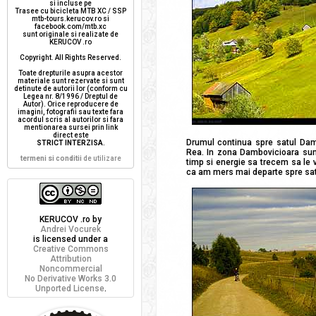
si incluse pe
Trasee cu bicicleta MTB XC / SSP
mtb-tours.kerucov.ro si
facebook.com/mtb.xc
sunt originale si realizate de
KERUCOV .ro
Copyright. All Rights Reserved.
Toate drepturile asupra acestor
materiale sunt rezervate si sunt
detinute de autorii lor (conform cu
Legea nr. 8/1996 / Dreptul de
Autor). Orice reproducere de
imagini, fotografii sau texte fara
acordul scris al autorilor si fara
mentionarea sursei prin link
direct este
Drumul continua spre satul Dambo
STRICT INTERZISA
.
Rea. In zona Dambovicioara sunt 
termeni si conditii
de utilizare
timp si energie sa trecem sa le 
ca am mers mai departe spre satu
KERUCOV .ro
by
Andrei Vocurek
is licensed under a
Creative Commons
Attribution
Noncommercial
No Derivative Works 3.0
Unported License
.