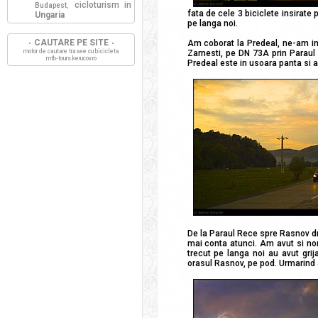
cicloturism in
Budapest
,
fata de cele 3 biciclete insirat
Ungaria
pe langa noi.
CAUTARE PE SITE
Am coborat la Predeal, ne-am ind
motor de cautare trasee cu bicicleta
Zarnesti, pe DN 73A prin Paraul 
mtb-tours.kerucov.ro
Predeal este in usoara panta si 
De la Paraul Rece spre Rasnov dr
mai conta atunci. Am avut si noro
trecut pe langa noi au avut grij
orasul Rasnov, pe pod. Urmarind 