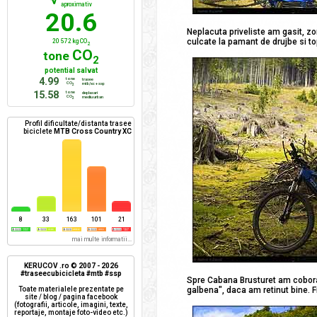
aproximativ
20.6
Neplacuta priveliste am gasit, zo
culcate la pamant de drujbe si to
20 572 kg CO
2
CO
tone
2
potential salvat
4.99
tone
trasee
CO
mtb/xc + ssp
2
15.58
tone
deplasari
CO
mediu urban
2
Profil dificultate/distanta trasee
biciclete
MTB Cross Country XC
8
33
163
101
21
mai multe informatii...
KERUCOV .ro © 2007 - 2026
#traseecubicicleta #mtb #ssp
Spre Cabana Brusturet am coborat 
Toate materialele prezentate pe
galbena", daca am retinut bine. 
site / blog / pagina facebook
(fotografii, articole, imagini, texte,
reportaje, montaje foto-video etc.)