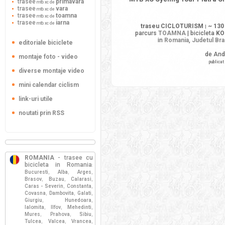
trasee
primavara
mtb xc de
trasee
vara
mtb xc de
trasee
toamna
mtb xc de
trasee
iarna
mtb xc de
traseu CICLOTURISM
~ 130
|
parcurs
TOAMNA
| bicicleta
KO
in
Romania
,
Judetul Br
editoriale biciclete
de And
montaje foto - video
publicat
diverse montaje video
mini calendar ciclism
link-uri utile
noutati prin RSS
ROMANIA
- trasee cu
bicicleta in Romania
:
Bucuresti
Alba
Arges
,
,
,
Brasov
Buzau
Calarasi
,
,
,
Caras - Severin
Constanta
,
,
Covasna
Dambovita
Galati
,
,
,
Giurgiu
Hunedoara
,
,
Ialomita
Ilfov
Mehedinti
,
,
,
Mures
Prahova
Sibiu
,
,
,
Tulcea
Valcea
Vrancea
,
,
,