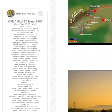
KONA BLAST Nine 2007
(Total ODO:
25.572 KM
)
CADRU / FURCA
Cadru Kona 7005 MTB / XC Hardtail
Furca Rockshox DART 2 100mm/T.key
ANGRENAJ / PEDALIER
Angrenaj Shimano Alivio FC-M411-L
Pedale VP VP-199A cu ratrape
Pinioane Shimano HG51 8-Speed
Lant Shimano HG50 8-Speed
Angrenaj FSA Alpha Drive Powerdrive
Pedale Wellgo LU-C27G / ratrape
Pedale Wellgo LU-926 / ratrape
Pinioane Shimano HG40 8-Speed
SCHIMBATOARE / MANETE SCHIMBATOR
Schimbator Shimano Acera FD-M330 F
Schimbator Shimano Alivio RD-M410 R
Manete Shimano Alivio SL-M410
Cabluri si camasi Jagwire / Ashima
Schimbatoare Shimano Acera / Alivio
FRANE / MANETE FRANA
Frane mecanice disc Avid BB7
Manete frana Avid Speed Dial 7
Placute frana Disc Avid BB7/Juicy
Cabluri si camasi Jagwire / Ashima
Frane mecanice disc Hayes MX4
Manete frana Avid FR-5
Placute frana disc Jagwire MX2/MX4
Placute frana disc Hayes MX2/MX4
SET ROTI MTB
Set roti 1:
Jante ALEX ACE-18 26"
Butuc fata KK Disc
Butuc spate Shimano FH-M475 Disc
Discuri frana Hayes IS 160mm
Set roti 2:
Jante Ryde/Rigida Taurus-19 26"
Fond janta Kenda 26" x 20mm High Pressure
Butuc fata Shimano HB-M475 Disc
Butuc spate Shimano FH-M475 Disc
Discuri frana Ashima Airotor IS 160mm
ANVELOPE
Kenda Kontender 26" x 1.0 (x2)
CST Traveller City Classic 26" x 1.40 (x2)
Kenda Kross Plus 26" x 1.75 (x2)