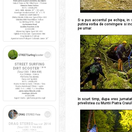
Frane janta cu pivot (noname, tip caliper)
Saboti frana cu filet BikeForce / Promax
Manete frana Tektro
ROTI / ANVELOPE
Jante duble aluminiu 20" / 36 spite
Anvelope Kenda Kontact 20" x 1.75
DIVERSE COMPONENTE
Ghidon Merida X-Mission Speed Rise 600
S-a pus accentul pe echipa, in s
Ghidolina BBB RaceRibbon Yellow
Sa Wittkop MTB / Road
putina vorba de convingere si in
Sa Noname Road
Sa Bike Positive ATB
pe umar.
ACCESORII
Kilometraj Sigma Sport BC 400
Oglinda retrovizoare Syncromate Mini
Stop bicicleta 3 LED-uri
Aparatori noroi Polisport Colorado Junior 20"
STREET SURFING
DIRT SCOOTER
/ 2016
(Total ODO:
7.866 KM
)
PLATFORMA / FURCA
Platforma fixa aluminiu
Furca otel tip BMX
ROTI / ANVELOPE
Roata trotineta Oxelo 150mm / fata
Roata skateboard 59mm / spate
ABEC 5 x1 / ABEC 7 // Decathlon
Jante nylon/fibra de sticla
Anvelope 200x40
ACCESORII
Suport Oxelo / platforma pentru copil
In scurt timp, dupa vreo jumatat
privelistea cu Muntii Piatra Craiu
DRAG STEREO
2014
Fixie/SSP
(Total ODO:
1.746 KM
)
CADRU / FURCA