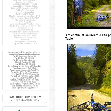
Cadru otel Hi-Ten Steel 520mm
Furca otel Hi-Ten Steel
ANGRENAJ / PEDALIER / PINIOANE
Angrenaj COX 44T / butuc flip-flop
Pinion fix 17T / pinion freewheel 16T
Pedale VP-397 cu ratrape
Lant KMC single-speed alb
FRANE / MANETE FRANA
Manete frana cursiera Saccon Dekor LD74P
Frane janta cursiera Saccon Dekor FD07
Cabluri si camasi cablu Jagwire
ROTI / ANVELOPE
Jante duble aluminiu 28" / Handbuilt / inalte
Schwalbe Spicer Active Line K-Guard 700x30C
+ extensii valve Presta
DIVERSE COMPONENTE
Ghidon tip bullhorn / ghidolina BBB RaceRibbon
Ghidon cursiera COX / ghidolina COX
Am continuat sa urcam o alta por
Pipa ghidon Promax 25.4 / 80mm
Tisa sa COX / Sa ProRace COX
Table.
ACCESORII
Kilometraj Sigma Sport BC 400
Stop BikeForce Modest / 3 LED-uri
Casca ciclism Roadr 500 Van Rysel (Decathlon)
Casca MTB Rockrider SIX Btwin (Decathlon)
Far LED Sigma Sport Buster 200
Far LED Elops ST 920 USB
Far LED BikeFun Pixie silicon negru
Stop LED Rockbros Q5 USB
Stop LED Elops ST 920 USB
Reflectorizante spite Wowow 3M Scotchlite
Aparatoare noroi sa Flash B'Twin
Aparatoare noroi roata spate Flash B'Twin
Pompa Giyo GP-92 AV/FV (pompa mini)
Pompa Giyo GF-35P AV/FV (manometru)
Pompa Btwin / Weldtite (cartuse CO2)
Antifurt ABUS U-mini 40 U-Lock
Antifurt ABUS Bordo Granit 6500 X-Plus
Antifurt Trelock BS 450 U-Lock
Cablu Kryptonite KryptoFlex 410 / 120cm
Cablu BBB BBL-22 ExtraCoil / 180cm
Scaun copil Polisport Guppy Maxi FFS
Total ODO: 102.860 KM
MTB XC & urban / 2007 - 2026
√