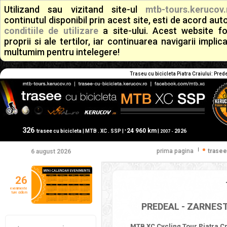
Utilizand sau vizitand site-ul
mtb-tours.kerucov.
continutul disponibil prin acest site, esti de acord a
conditiile de utilizare
a site-ului. Acest website f
proprii si ale tertilor, iar continuarea navigarii implic
multumim pentru intelegere!
Traseu cu bicicleta Piatra Craiului: Pred
326
24 960 km
+
trasee cu bicicleta | MTB . XC . SSP |
|
2026
2007 -
|
prima pagina
trasee
6 august 2026
26
evenimente
ture ciclism
PREDEAL - ZARNEST
MTB XC Cycling Tour Piatra Cr