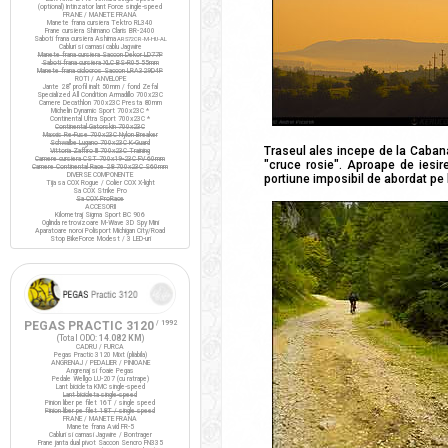
(optional) Intinzator lant Force single-speed
FRANE / MANETE FRANA
Manete frana cursiera Tektro RL340
Frane cursiera Shimano Claris BR-2400
Saboti frana cursiera Ashima
ARS72CR-M-HU-AL
Cabluri si camasi cablu Jagwire
Manete frana cursiera Saccon Dekor LD77P
Saboti frana cursiera XLC BS-R05 55mm
Manete frana ciclocros Saccon LRA329D4P
ROTI / ANVELOPE
Jante 28" profil inalt 50mm / fond Zefal
Specialized All Condition Armadillo 700x23C
Camere Decathlon 700x23C Presta 80mm
Michelin Dynamic Sport 700x23C *
Continental Ultra Sport 700x23C *
Continental Gatorskin 700x23C
Maxxis Re-Fuse 700x23C Nylon Breaker
Schwalbe Lugano 700x23C K-Guard
Traseul ales incepe de la Caban
Vittoria Zaffiro III 700x23C Training
Camere cursiera CST 700x19-23C FV 60mm
"cruce rosie". Aproape de iesir
Camere Continental Race 28 700x23C S60mm
DIVERSE COMPONENTE
portiune imposibil de abordat pe 
Tija sa COX Rogue / Colier COX X-light
Sa COX Strike Pro
Sa COX ProRace
ACCESORII
Kilometraj Sigma Sport BC 906
Oglinda retrovizoare M-Wave 3D Spy Mini
Aparatoare noroi Polisport Michigan City/Road
Stop BikeForce Modest / 3 LED-uri
PEGAS PRACTIC 3120
/ 1992
(Total ODO:
14.082 KM
)
CADRU / FURCA
Pegas Practic 3120 Mixt (pliabila)
ANGRENAJ / PEDALIER / PINIOANE
Angrenaj si foaie Pegas
Pedale Wellgo LU-207 (cu ratrape)
Lant bicicleta KMC single-speed
Lant bicicleta single-speed
Pinion liber pe filet 16T / single speed
Pinion liber pe filet 18T / single speed
FRANE / MANETE FRANA
Manete frana Avid FR-5
Cabluri si camasi Jagwire / Bontrager
Frane janta dual pivot Saccon Sencro FN335