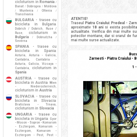
cicloturism in
Romania
/
Banat
Dobrogea
Moldova
/
/
Muntenia
Oltenia
/
/
/
Transilvania
ATENTIE!
BULGARIA
- trasee cu
Traseul
Piatra Craiului: Predeal - Zar
bicicleta in Bulgaria
:
aproximativ
18 ani
si exista posibili
Dobrich / Dobrich
Ruse /
,
actualitate. Verifica din mai multe s
cicloturism in
Ruse
,
potecilor montane, dar si orarul de fun
Bulgaria
Dobrudzha
/
/
mai multe surse actualizate.
Severna
SPANIA
- trasee cu
bicicleta in Spania
:
Bucu
Asturia
Asturia - Galicia
,
,
Zarnesti - Piatra Craiului -
Cantabria
Cantabria -
,
Asturia
Galicia
Vizcaya -
,
,
1 
cicloturism in
Cantabria
,
Spania
AUSTRIA
- trasee cu
bicicleta in Austria
Wien
:
- Niederosterreich
,
cicloturism in
Austria
SLOVACIA
- trasee cu
bicicleta in Slovacia
:
Bratislava - Trnava
,
cicloturism in
Slovacia
UNGARIA
- trasee cu
bicicleta in Ungaria
Gyor
:
- Moson - Sopron - Komarom
- Esztergom
Komarom -
,
Esztergom
Komarom -
,
Esztergom - Pest
Pest -
,