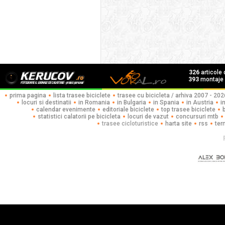
326
articole
393
montaje f
prima pagina
lista trasee biciclete
trasee cu bicicleta / arhiva 2007 - 202
locuri si destinatii
in Romania
in Bulgaria
in Spania
in Austria
i
calendar evenimente
editoriale biciclete
top trasee biciclete
statistici calatorii pe bicicleta
locuri de vazut
concursuri mtb
trasee cicloturistice
harta site
rss
ter