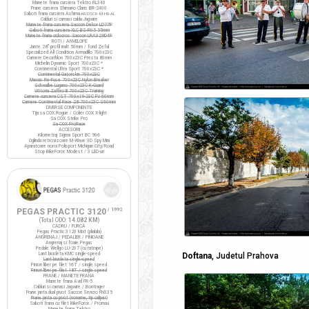
Manete frana cursiera Tektro RL340
Frane cursiera Shimano Claris BR-2400
Saboti frana cursiera Ashima
ARS72CR-M-HU-AL
Cabluri si camasi cablu Jagwire
Manete frana cursiera Saccon Dekor LD77P
Saboti frana cursiera XLC BS-R05 55mm
Manete frana ciclocros Saccon LRA329D4P
ROTI / ANVELOPE
Jante 28" profil inalt 50mm / fond Zefal
Specialized All Condition Armadillo 700x23C
Camere Decathlon 700x23C Presta 80mm
Michelin Dynamic Sport 700x23C *
Continental Ultra Sport 700x23C *
Continental Gatorskin 700x23C
Maxxis Re-Fuse 700x23C Nylon Breaker
Schwalbe Lugano 700x23C K-Guard
Vittoria Zaffiro III 700x23C Training
Camere cursiera CST 700x19-23C FV 60mm
Camere Continental Race 28 700x23C S60mm
DIVERSE COMPONENTE
Tija sa COX Rogue / Colier COX X-light
Sa COX Strike Pro
Sa COX ProRace
ACCESORII
Kilometraj Sigma Sport BC 906
Oglinda retrovizoare M-Wave 3D Spy Mini
Aparatoare noroi Polisport Michigan City/Road
Stop BikeForce Modest / 3 LED-uri
PEGAS PRACTIC 3120
/ 1992
(Total ODO:
14.082 KM
)
CADRU / FURCA
Pegas Practic 3120 Mixt (pliabila)
ANGRENAJ / PEDALIER / PINIOANE
Angrenaj si foaie Pegas
Pedale Wellgo LU-207 (cu ratrape)
Lant bicicleta KMC single-speed
Doftana
, Judetul Prahova
Lant bicicleta single-speed
Pinion liber pe filet 16T / single speed
Pinion liber pe filet 18T / single speed
FRANE / MANETE FRANA
Manete frana Avid FR-5
Cabluri si camasi Jagwire / Bontrager
Frane janta dual pivot Saccon Sencro FN335
Frane janta cu pivot (noname, tip caliper)
Saboti frana cu filet BikeForce / Promax
Manete frana Tektro