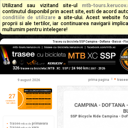
Utilizand sau vizitand site-ul
mtb-tours.kerucov.
continutul disponibil prin acest site, esti de acord a
conditiile de utilizare
a site-ului. Acest website f
proprii si ale tertilor, iar continuarea navigarii implic
multumim pentru intelegere!
Traseu cu bicicleta SSP Campina - Doftana - Baicoi - Flor
326
24 960 km
+
trasee cu bicicleta | MTB . XC . SSP |
|
2026
2007 -
|
prima pagina
trasee
9 august 2026
27
evenimente
ture ciclism
CAMPINA - DOFTANA - 
B
SSP Bicycle Ride Campina - Dofta
trasee
primavara
mtb xc de
trasee
vara
mtb xc de