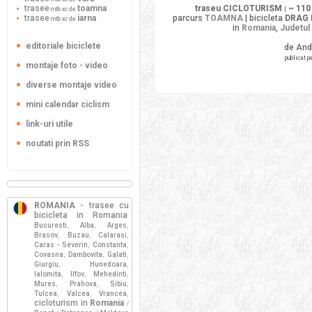
trasee
toamna
traseu CICLOTURISM
~ 110
mtb xc de
|
trasee
iarna
parcurs
TOAMNA
| bicicleta
DRAG 
mtb xc de
in
Romania
,
Judetul
editoriale biciclete
de And
publicat p
montaje foto - video
diverse montaje video
mini calendar ciclism
link-uri utile
noutati prin RSS
ROMANIA
- trasee cu
bicicleta in Romania
:
Bucuresti
Alba
Arges
,
,
,
Brasov
Buzau
Calarasi
,
,
,
Caras - Severin
Constanta
,
,
Covasna
Dambovita
Galati
,
,
,
Giurgiu
Hunedoara
,
,
Ialomita
Ilfov
Mehedinti
,
,
,
Mures
Prahova
Sibiu
,
,
,
Tulcea
Valcea
Vrancea
,
,
,
cicloturism in
Romania
/