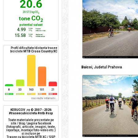
20.6
20 572 kg CO
2
CO
tone
2
potential salvat
4.99
tone
trasee
CO
mtb/xc + ssp
2
15.58
tone
deplasari
CO
mediu urban
2
Profil dificultate/distanta trasee
biciclete
MTB Cross Country XC
Baicoi
, Judetul Prahova
8
33
163
101
21
mai multe informatii...
KERUCOV .ro © 2007 - 2026
#traseecubicicleta #mtb #ssp
Toate materialele prezentate pe
site / blog / pagina facebook
(fotografii, articole, imagini, texte,
reportaje, montaje foto-video etc.)
si incluse pe
Trasee cu bicicleta MTB XC / SSP