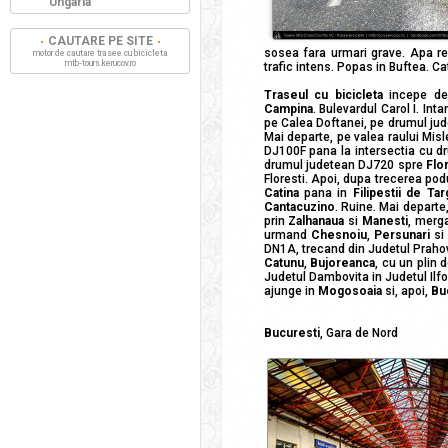
Ungaria
CAUTARE PE SITE
sosea fara urmari grave. Apa re
motor de cautare trasee cu bicicleta
mtb-tours.kerucov.ro
trafic intens. Popas in Buftea. Ca
Traseul cu bicicleta
incepe d
Campina
. Bulevardul Carol I. In
pe Calea Doftanei, pe drumul jud
Mai departe, pe valea raului Misl
DJ100F pana la intersectia cu dr
drumul judetean DJ720 spre
Flo
Floresti. Apoi, dupa trecerea po
Catina
pana in
Filipestii de Tar
Cantacuzino
. Ruine. Mai depart
prin
Zalhanaua
si
Manesti
, merg
urmand
Chesnoiu
,
Persunari
si
DN1A, trecand din Judetul Praho
Catunu
,
Bujoreanca
, cu un plin 
Judetul Dambovita in Judetul Ilfo
ajunge in
Mogosoaia
si, apoi,
Bu
Bucuresti
, Gara de Nord