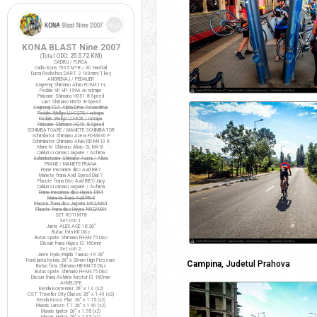
KONA BLAST Nine 2007
(Total ODO:
25.572 KM
)
CADRU / FURCA
Cadru Kona 7005 MTB / XC Hardtail
Furca Rockshox DART 2 100mm/T.key
ANGRENAJ / PEDALIER
Angrenaj Shimano Alivio FC-M411-L
Pedale VP VP-199A cu ratrape
Pinioane Shimano HG51 8-Speed
Lant Shimano HG50 8-Speed
Angrenaj FSA Alpha Drive Powerdrive
Pedale Wellgo LU-C27G / ratrape
Pedale Wellgo LU-926 / ratrape
Pinioane Shimano HG40 8-Speed
SCHIMBATOARE / MANETE SCHIMBATOR
Schimbator Shimano Acera FD-M330 F
Schimbator Shimano Alivio RD-M410 R
Manete Shimano Alivio SL-M410
Cabluri si camasi Jagwire / Ashima
Schimbatoare Shimano Acera / Alivio
FRANE / MANETE FRANA
Frane mecanice disc Avid BB7
Manete frana Avid Speed Dial 7
Placute frana Disc Avid BB7/Juicy
Cabluri si camasi Jagwire / Ashima
Frane mecanice disc Hayes MX4
Manete frana Avid FR-5
Placute frana disc Jagwire MX2/MX4
Placute frana disc Hayes MX2/MX4
SET ROTI MTB
Set roti 1:
Jante ALEX ACE-18 26"
Butuc fata KK Disc
Butuc spate Shimano FH-M475 Disc
Discuri frana Hayes IS 160mm
Set roti 2:
Jante Ryde/Rigida Taurus-19 26"
Fond janta Kenda 26" x 20mm High Pressure
Campina
, Judetul Prahova
Butuc fata Shimano HB-M475 Disc
Butuc spate Shimano FH-M475 Disc
Discuri frana Ashima Airotor IS 160mm
ANVELOPE
Kenda Kontender 26" x 1.0 (x2)
CST Traveller City Classic 26" x 1.40 (x2)
Kenda Kross Plus 26" x 1.75 (x2)
Maxxis Larsen TT 26" x 1.90 (x2)
Maxxis Ignitor 26" x 1.95 (x2)
Maxxis Ignitor 26" x 2.35 (x1)