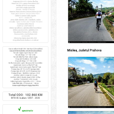
Angrenaj COX 44T / butuc flip-flop
Pinion fix 17T / pinion freewheel 16T
Pedale VP-397 cu ratrape
Lant KMC single-speed alb
FRANE / MANETE FRANA
Manete frana cursiera Saccon Dekor LD74P
Frane janta cursiera Saccon Dekor FD07
Cabluri si camasi cablu Jagwire
ROTI / ANVELOPE
Jante duble aluminiu 28" / Handbuilt / inalte
Schwalbe Spicer Active Line K-Guard 700x30C
+ extensii valve Presta
DIVERSE COMPONENTE
Ghidon tip bullhorn / ghidolina BBB RaceRibbon
Ghidon cursiera COX / ghidolina COX
Pipa ghidon Promax 25.4 / 80mm
Tisa sa COX / Sa ProRace COX
ACCESORII
Kilometraj Sigma Sport BC 400
Stop BikeForce Modest / 3 LED-uri
Casca ciclism Roadr 500 Van Rysel (Decathlon)
Mislea
, Judetul Prahova
Casca MTB Rockrider SIX Btwin (Decathlon)
Far LED Sigma Sport Buster 200
Far LED Elops ST 920 USB
Far LED BikeFun Pixie silicon negru
Stop LED Rockbros Q5 USB
Stop LED Elops ST 920 USB
Reflectorizante spite Wowow 3M Scotchlite
Aparatoare noroi sa Flash B'Twin
Aparatoare noroi roata spate Flash B'Twin
Pompa Giyo GP-92 AV/FV (pompa mini)
Pompa Giyo GF-35P AV/FV (manometru)
Pompa Btwin / Weldtite (cartuse CO2)
Antifurt ABUS U-mini 40 U-Lock
Antifurt ABUS Bordo Granit 6500 X-Plus
Antifurt Trelock BS 450 U-Lock
Cablu Kryptonite KryptoFlex 410 / 120cm
Cablu BBB BBL-22 ExtraCoil / 180cm
Scaun copil Polisport Guppy Maxi FFS
Total ODO: 102.860 KM
MTB XC & urban / 2007 - 2026
√
aproximativ