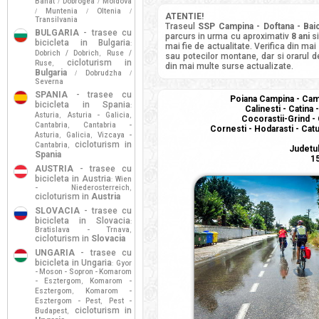
Banat
Dobrogea
Moldova
/
/
Muntenia
Oltenia
/
/
/
ATENTIE!
Transilvania
Traseul
SSP Campina - Doftana - Baico
BULGARIA
- trasee cu
parcurs in urma cu aproximativ
8 ani
si
bicicleta in Bulgaria
:
mai fie de actualitate. Verifica din mai
Dobrich / Dobrich
Ruse /
,
sau potecilor montane, dar si orarul de
cicloturism in
Ruse
,
din mai multe surse actualizate.
Bulgaria
Dobrudzha
/
/
Severna
SPANIA
- trasee cu
Poiana Campina - Campi
bicicleta in Spania
:
Calinesti - Catina 
Asturia
Asturia - Galicia
,
,
Cocorastii-Grind -
Cantabria
Cantabria -
,
Cornesti - Hodarasti - Cat
Asturia
Galicia
Vizcaya -
,
,
cicloturism in
Cantabria
,
Judetul
Spania
15
AUSTRIA
- trasee cu
bicicleta in Austria
Wien
:
- Niederosterreich
,
cicloturism in
Austria
SLOVACIA
- trasee cu
bicicleta in Slovacia
:
Bratislava - Trnava
,
cicloturism in
Slovacia
UNGARIA
- trasee cu
bicicleta in Ungaria
Gyor
:
- Moson - Sopron - Komarom
- Esztergom
Komarom -
,
Esztergom
Komarom -
,
Esztergom - Pest
Pest -
,
cicloturism in
Budapest
,