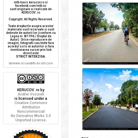
mtb-tours.kerucov.ro si
facebook.com/mtb.xc
sunt originale si realizate de
KERUCOV .ro
Copyright. All Rights Reserved.
Toate drepturile asupra acestor
materiale sunt rezervate si sunt
detinute de autorii lor (conform cu
Legea nr. 8/1996 / Dreptul de
Autor). Orice reproducere de
imagini, fotografii sau texte fara
acordul scris al autorilor si fara
mentionarea sursei prin link
direct este
STRICT INTERZISA
.
termeni si conditii
de utilizare
KERUCOV .ro
by
Andrei Vocurek
is licensed under a
Creative Commons
Attribution
Noncommercial
No Derivative Works 3.0
Unported License
.