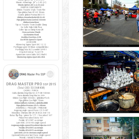
Maxxis Advantage 26" x 2.40 (x1)
Maxxis Ignitor 26" x 2.10 (x2)
DIVERSE COMPONENTE
Ghidon Truvativ Stylo Team Flat
Pipa ghidon Funn XC HS 90mm
Coarne ghidon Promax BE-315
Ghidon Amoeba Borla M310 XC
Pipa ghidon Kona Control 100mm
Ghidon Kona Riser
Tija sa Truvativ Team Double Clamp
Sa Selle Italia Q-bik Flow
Colier tija sa Clamp Kona QR
Tisa sa Kona Thumb
Sa Noname Road
Sa Bike Positive ATB
Sa WTB Speed V Sport
ACCESORII
Kilometraj Sigma Sport BC 12.12
Portbagaj spate M-Wave compatibil disc
Portbagaj fata XLC Lowrider LR-F01
Stop led Cateye TL-LD170
Aparatoare noroi cadru SKS Mud-X
Kilometraj Sigma Sport BC 906
DRAG MASTER PRO
2015
SSP
(Total ODO:
53.568 KM
)
CADRU / FURCA
Cadru aluminiu Drag Master A7+ DB 520mm
Furca aluminiu Drag Master A6+
Ghidon Cox Flight 400mm / ghidolina Fi'zi:k
Pipa ghidon Cox Flight 70mm
Ghidon bullhorn 420mm / ghidolina BBB
Pipa ghidon Promax 25.4 / 80mm
ANGRENAJ / PEDALIER / PINIOANE
Angrenaj single speed Force C5.5 48T
Monobloc Shimano BB UN-26 BSA 68/110
Butuc flip-flop / pinion fix 17T / freewheel 16T
Pinion Freewheel Dicta 16T
Pedale VP-398T cu ratrape
Lant KMC Z510-HX single-speed
Angrenaj single speed Prowheel Hipster 44T
Pedale VP-399T cu ratrape
Pedale VP-397T cu ratrape
Lant KMC Z410 Ventura single-speed
(optional) Intinzator lant Force single-speed
FRANE / MANETE FRANA