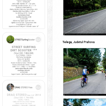
ROTI / ANVELOPE
Jante duble aluminiu 20" / 36 spite
Anvelope Kenda Kontact 20" x 1.75
DIVERSE COMPONENTE
Ghidon Merida X-Mission Speed Rise 600
Ghidolina BBB RaceRibbon Yellow
Sa Wittkop MTB / Road
Sa Noname Road
Sa Bike Positive ATB
ACCESORII
Kilometraj Sigma Sport BC 400
Oglinda retrovizoare Syncromate Mini
Stop bicicleta 3 LED-uri
Aparatori noroi Polisport Colorado Junior 20"
Telega
, Judetul Prahova
STREET SURFING
DIRT SCOOTER
/ 2016
(Total ODO:
7.866 KM
)
PLATFORMA / FURCA
Platforma fixa aluminiu
Furca otel tip BMX
ROTI / ANVELOPE
Roata trotineta Oxelo 150mm / fata
Roata skateboard 59mm / spate
ABEC 5 x1 / ABEC 7 // Decathlon
Jante nylon/fibra de sticla
Anvelope 200x40
ACCESORII
Suport Oxelo / platforma pentru copil
DRAG STEREO
2014
Fixie/SSP
(Total ODO:
1.746 KM
)
CADRU / FURCA
Cadru otel Hi-Ten Steel 520mm
Furca otel Hi-Ten Steel
ANGRENAJ / PEDALIER / PINIOANE