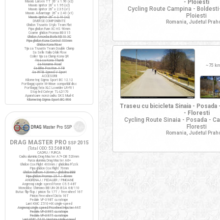
- Ploiesti
Maxxis Larsen TT 26" x 1.90 (x2)
Maxxis Ignitor 26" x 1.95 (x2)
Cycling Route Campina - Boldesti
Maxxis Ignitor 26" x 2.35 (x1)
Maxxis Advantage 26" x 2.40 (x1)
Ploiesti
Maxxis Ignitor 26" x 2.10 (x2)
DIVERSE COMPONENTE
Romania, Judetul Prah
Ghidon Truvativ Stylo Team Flat
Pipa ghidon Funn XC HS 90mm
Coarne ghidon Promax BE-315
Ghidon Amoeba Borla M310 XC
Pipa ghidon Kona Control 100mm
Ghidon Kona Riser
Tija sa Truvativ Team Double Clamp
Sa Selle Italia Q-bik Flow
Colier tija sa Clamp Kona QR
Tisa sa Kona Thumb
Sa Noname Road
~
75 k
Sa Bike Positive ATB
Sa WTB Speed V Sport
ACCESORII
Kilometraj Sigma Sport BC 12.12
Portbagaj spate M-Wave compatibil disc
Portbagaj fata XLC Lowrider LR-F01
Stop led Cateye TL-LD170
Aparatoare noroi cadru SKS Mud-X
Kilometraj Sigma Sport BC 906
Traseu cu bicicleta Sinaia - Posada
- Floresti
Cycling Route Sinaia - Posada - C
Floresti
Romania, Judetul Prah
DRAG MASTER PRO
2015
SSP
(Total ODO:
53.568 KM
)
CADRU / FURCA
Cadru aluminiu Drag Master A7+ DB 520mm
Furca aluminiu Drag Master A6+
Ghidon Cox Flight 400mm / ghidolina Fi'zi:k
Pipa ghidon Cox Flight 70mm
Ghidon bullhorn 420mm / ghidolina BBB
Pipa ghidon Promax 25.4 / 80mm
ANGRENAJ / PEDALIER / PINIOANE
Angrenaj single speed Force C5.5 48T
Monobloc Shimano BB UN-26 BSA 68/110
Butuc flip-flop / pinion fix 17T / freewheel 16T
Pinion Freewheel Dicta 16T
Pedale VP-398T cu ratrape
Lant KMC Z510-HX single-speed
Angrenaj single speed Prowheel Hipster 44T
Pedale VP-399T cu ratrape
Pedale VP-397T cu ratrape
Lant KMC Z410 Ventura single-speed