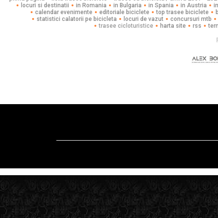
locuri si destinatii
in Romania
in Bulgaria
in Spania
in Austria
i
calendar evenimente
editoriale biciclete
top trasee biciclete
statistici calatorii pe bicicleta
locuri de vazut
concursuri mtb
trasee cicloturistice
harta site
rss
ter