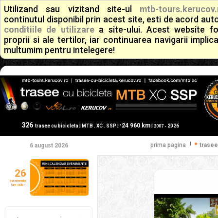
Utilizand sau vizitand site-ul
mtb-tours.kerucov.
continutul disponibil prin acest site, esti de acord a
conditiile de utilizare
a site-ului. Acest website f
proprii si ale tertilor, iar continuarea navigarii implic
multumim pentru intelegere!
326
24 960 km
+
trasee cu bicicleta | MTB . XC . SSP |
|
2026
2007 -
|
prima pagina
trasee
6 august 2026
26
evenimente
ture ciclism