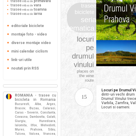
trasee
primavara
mtb xc de
trasee
trasee
vara
mtb xc de
trasee
toamna
mtb xc de
biciclete
trasee
iarna
mtb xc de
seria
editoriale biciclete
tematica
montaje foto - video
locuri
diverse montaje video
pe
mini calendar ciclism
drumul
link-uri utile
vinului
noutati prin RSS
places on
the wine
route
Locuri pe Drumul Vi
dintr-un vechi drum 
ROMANIA
- trasee cu
15
Drumul Vinului trece 
bicicleta in Romania
:
Varbila, Zamfira, Vale
Bucuresti
Alba
Arges
,
,
,
Locuri si oameni.
Brasov
Buzau
Calarasi
,
,
,
Caras - Severin
Constanta
,
,
Covasna
Dambovita
Galati
,
,
,
Giurgiu
Hunedoara
,
,
Ialomita
Ilfov
Mehedinti
,
,
,
Mures
Prahova
Sibiu
,
,
,
Tulcea
Valcea
Vrancea
,
,
,