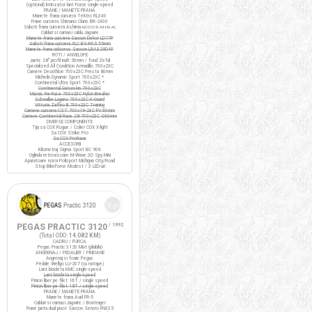
(optional) Intinzator lant Force single-speed
FRANE / MANETE FRANA
Manete frana cursiera Tektro RL340
Frane cursiera Shimano Claris BR-2400
Saboti frana cursiera Ashima
ARS72CR-M-HU-AL
Cabluri si camasi cablu Jagwire
Manete frana cursiera Saccon Dekor LD77P
Saboti frana cursiera XLC BS-R05 55mm
Manete frana ciclocros Saccon LRA329D4P
ROTI / ANVELOPE
Jante 28" profil inalt 50mm / fond Zefal
Specialized All Condition Armadillo 700x23C
Camere Decathlon 700x23C Presta 80mm
Michelin Dynamic Sport 700x23C *
Continental Ultra Sport 700x23C *
Continental Gatorskin 700x23C
Maxxis Re-Fuse 700x23C Nylon Breaker
Schwalbe Lugano 700x23C K-Guard
Vittoria Zaffiro III 700x23C Training
Camere cursiera CST 700x19-23C FV 60mm
Camere Continental Race 28 700x23C S60mm
DIVERSE COMPONENTE
Tija sa COX Rogue / Colier COX X-light
Sa COX Strike Pro
Sa COX ProRace
ACCESORII
Kilometraj Sigma Sport BC 906
Oglinda retrovizoare M-Wave 3D Spy Mini
Aparatoare noroi Polisport Michigan City/Road
Stop BikeForce Modest / 3 LED-uri
PEGAS PRACTIC 3120
/ 1992
(Total ODO:
14.082 KM
)
CADRU / FURCA
Pegas Practic 3120 Mixt (pliabila)
ANGRENAJ / PEDALIER / PINIOANE
Angrenaj si foaie Pegas
Pedale Wellgo LU-207 (cu ratrape)
Lant bicicleta KMC single-speed
Lant bicicleta single-speed
Pinion liber pe filet 16T / single speed
Pinion liber pe filet 18T / single speed
FRANE / MANETE FRANA
Manete frana Avid FR-5
Cabluri si camasi Jagwire / Bontrager
Frane janta dual pivot Saccon Sencro FN335