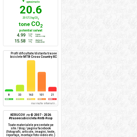
aproximativ
20.6
20 572 kg CO
2
CO
tone
2
potential salvat
4.99
tone
trasee
CO
mtb/xc + ssp
2
15.58
tone
deplasari
CO
mediu urban
2
Profil dificultate/distanta trasee
biciclete
MTB Cross Country XC
8
33
163
101
21
mai multe informatii...
KERUCOV .ro © 2007 - 2026
#traseecubicicleta #mtb #ssp
Toate materialele prezentate pe
site / blog / pagina facebook
(fotografii, articole, imagini, texte,
reportaje, montaje foto-video etc.)