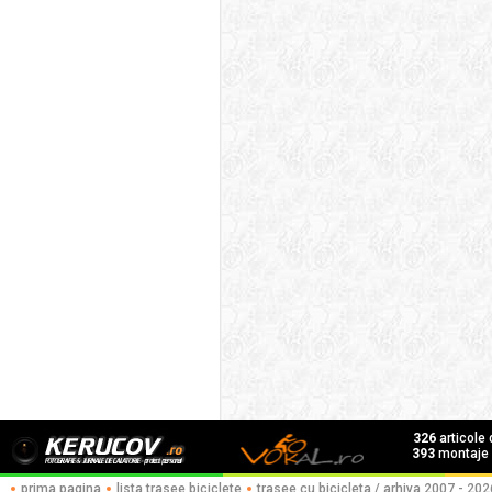
326
articole
393
montaje f
prima pagina
lista trasee biciclete
trasee cu bicicleta / arhiva 2007 - 202