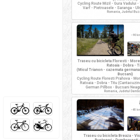
Cycling Route Mizil - Gura Vadului -
Varf - Pietroasele - Saranga - Ulme
Romania, Judetul Buz
~
90 k
Traseu cu bicicleta Floresti - Moren
Ratoaia - Dobra - T
(Micul Trianon - cazemata germana 
Bucsani)
Cycling Route Floresti Prahova - Moren
Ratoaia - Dobra - Titu (Cantacuzin
German Pillbox - Bucsani Neag
Romania, Judetul Dambo
~
85 k
Traseu cu bicicleta Breaza - Vist