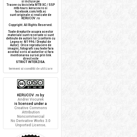
si incluse pe
Trasee cu bicicleta MTB XC / SSP
mtb-tours.kerucov.ro si
facebook.com/mtb.xc
sunt originale si realizate de
KERUCOV .ro
Copyright. All Rights Reserved.
Toate drepturile asupra acestor
materiale sunt rezervate si sunt
detinute de autorii lor (conform cu
Legea nr. 8/1996 / Dreptul de
Autor). Orice reproducere de
imagini, fotografii sau texte fara
acordul scris al autorilor si fara
mentionarea sursei prin link
direct este
STRICT INTERZISA
.
termeni si conditii
de utilizare
KERUCOV .ro
by
Andrei Vocurek
is licensed under a
Creative Commons
Attribution
Noncommercial
No Derivative Works 3.0
Unported License
.