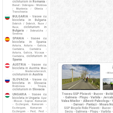
cicloturism in
Romania
/
Banat
Dobrogea
Moldova
/
/
Muntenia
Oltenia
/
/
/
Transilvania
BULGARIA
- trasee cu
bicicleta in Bulgaria
:
Dobrich / Dobrich
Ruse /
,
cicloturism in
Ruse
,
Bulgaria
Dobrudzha
/
/
Severna
SPANIA
- trasee cu
bicicleta in Spania
:
Asturia
Asturia - Galicia
,
,
Cantabria
Cantabria -
,
Asturia
Galicia
Vizcaya -
,
,
cicloturism in
Cantabria
,
Spania
AUSTRIA
- trasee cu
bicicleta in Austria
Wien
:
- Niederosterreich
,
~
80 k
cicloturism in
Austria
SLOVACIA
- trasee cu
bicicleta in Slovacia
:
Bratislava - Trnava
,
cicloturism in
Slovacia
Traseu SSP Ploiesti - Bucov - Bold
UNGARIA
- trasee cu
- Galmeia - Plopu - Varbila - Jercalai
bicicleta in Ungaria
Gyor
:
Valea Mieilor - Albesti-Paleologu - V
- Moson - Sopron - Komarom
- Darvari - Pantazi - Moara No
- Esztergom
Komarom -
,
SSP Bicycle Ride Ploiesti - Bucov -
Esztergom
Komarom -
,
Seciu - Galmeia - Plopu - Varbila - 
Esztergom - Pest
Pest -
,