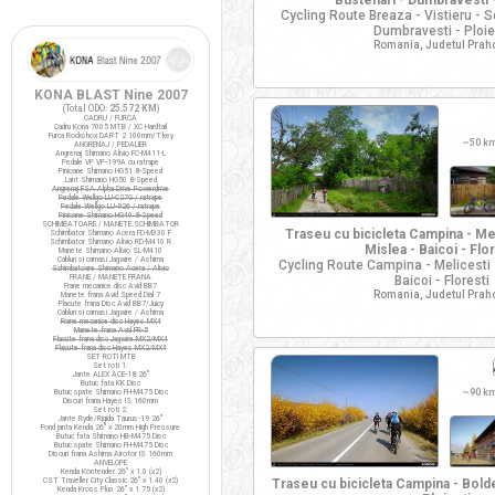
Bustenari - Dumbravesti -
Cycling Route Breaza - Vistieru - So
Dumbravesti - Ploie
Romania, Judetul Prah
KONA BLAST Nine 2007
(Total ODO:
25.572 KM
)
CADRU / FURCA
Cadru Kona 7005 MTB / XC Hardtail
Furca Rockshox DART 2 100mm/T.key
~
50 k
ANGRENAJ / PEDALIER
Angrenaj Shimano Alivio FC-M411-L
Pedale VP VP-199A cu ratrape
Pinioane Shimano HG51 8-Speed
Lant Shimano HG50 8-Speed
Angrenaj FSA Alpha Drive Powerdrive
Pedale Wellgo LU-C27G / ratrape
Pedale Wellgo LU-926 / ratrape
Pinioane Shimano HG40 8-Speed
SCHIMBATOARE / MANETE SCHIMBATOR
Traseu cu bicicleta Campina - Mel
Schimbator Shimano Acera FD-M330 F
Schimbator Shimano Alivio RD-M410 R
Mislea - Baicoi - Flo
Manete Shimano Alivio SL-M410
Cabluri si camasi Jagwire / Ashima
Cycling Route Campina - Melicesti -
Schimbatoare Shimano Acera / Alivio
FRANE / MANETE FRANA
Baicoi - Floresti
Frane mecanice disc Avid BB7
Romania, Judetul Prah
Manete frana Avid Speed Dial 7
Placute frana Disc Avid BB7/Juicy
Cabluri si camasi Jagwire / Ashima
Frane mecanice disc Hayes MX4
Manete frana Avid FR-5
Placute frana disc Jagwire MX2/MX4
Placute frana disc Hayes MX2/MX4
SET ROTI MTB
Set roti 1:
Jante ALEX ACE-18 26"
Butuc fata KK Disc
~
90 k
Butuc spate Shimano FH-M475 Disc
Discuri frana Hayes IS 160mm
Set roti 2:
Jante Ryde/Rigida Taurus-19 26"
Fond janta Kenda 26" x 20mm High Pressure
Butuc fata Shimano HB-M475 Disc
Butuc spate Shimano FH-M475 Disc
Discuri frana Ashima Airotor IS 160mm
ANVELOPE
Kenda Kontender 26" x 1.0 (x2)
CST Traveller City Classic 26" x 1.40 (x2)
Traseu cu bicicleta Campina - Bold
Kenda Kross Plus 26" x 1.75 (x2)