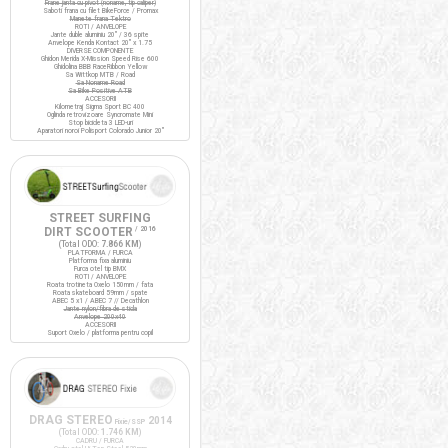
Frane janta cu pivot (noname, tip caliper)
Saboti frana cu filet BikeForce / Promax
Manete frana Tektro
ROTI / ANVELOPE
Jante duble aluminiu 20" / 36 spite
Anvelope Kenda Kontact 20" x 1.75
DIVERSE COMPONENTE
Ghidon Merida X-Mission Speed Rise 600
Ghidolina BBB RaceRibbon Yellow
Sa Wittkop MTB / Road
Sa Noname Road
Sa Bike Positive ATB
ACCESORII
Kilometraj Sigma Sport BC 400
Oglinda retrovizoare Syncromate Mini
Stop bicicleta 3 LED-uri
Aparatori noroi Polisport Colorado Junior 20"
STREET SURFING
DIRT SCOOTER
/ 2016
(Total ODO:
7.866 KM
)
PLATFORMA / FURCA
Platforma fixa aluminiu
Furca otel tip BMX
ROTI / ANVELOPE
Roata trotineta Oxelo 150mm / fata
Roata skateboard 59mm / spate
ABEC 5 x1 / ABEC 7 // Decathlon
Jante nylon/fibra de sticla
Anvelope 200x40
ACCESORII
Suport Oxelo / platforma pentru copil
DRAG STEREO
2014
Fixie/SSP
(Total ODO:
1.746 KM
)
CADRU / FURCA