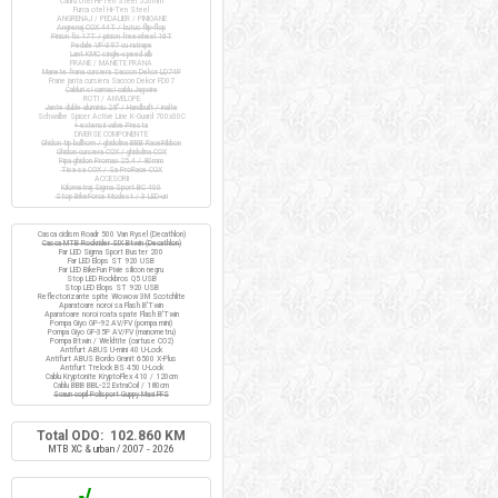
Cadru otel Hi-Ten Steel 520mm
Furca otel Hi-Ten Steel
ANGRENAJ / PEDALIER / PINIOANE
Angrenaj COX 44T / butuc flip-flop
Pinion fix 17T / pinion freewheel 16T
Pedale VP-397 cu ratrape
Lant KMC single-speed alb
FRANE / MANETE FRANA
Manete frana cursiera Saccon Dekor LD74P
Frane janta cursiera Saccon Dekor FD07
Cabluri si camasi cablu Jagwire
ROTI / ANVELOPE
Jante duble aluminiu 28" / Handbuilt / inalte
Schwalbe Spicer Active Line K-Guard 700x30C
+ extensii valve Presta
DIVERSE COMPONENTE
Ghidon tip bullhorn / ghidolina BBB RaceRibbon
Ghidon cursiera COX / ghidolina COX
Pipa ghidon Promax 25.4 / 80mm
Tisa sa COX / Sa ProRace COX
ACCESORII
Kilometraj Sigma Sport BC 400
Stop BikeForce Modest / 3 LED-uri
Casca ciclism Roadr 500 Van Rysel (Decathlon)
Casca MTB Rockrider SIX Btwin (Decathlon)
Far LED Sigma Sport Buster 200
Far LED Elops ST 920 USB
Far LED BikeFun Pixie silicon negru
Stop LED Rockbros Q5 USB
Stop LED Elops ST 920 USB
Reflectorizante spite Wowow 3M Scotchlite
Aparatoare noroi sa Flash B'Twin
Aparatoare noroi roata spate Flash B'Twin
Pompa Giyo GP-92 AV/FV (pompa mini)
Pompa Giyo GF-35P AV/FV (manometru)
Pompa Btwin / Weldtite (cartuse CO2)
Antifurt ABUS U-mini 40 U-Lock
Antifurt ABUS Bordo Granit 6500 X-Plus
Antifurt Trelock BS 450 U-Lock
Cablu Kryptonite KryptoFlex 410 / 120cm
Cablu BBB BBL-22 ExtraCoil / 180cm
Scaun copil Polisport Guppy Maxi FFS
Total ODO: 102.860 KM
MTB XC & urban / 2007 - 2026
√