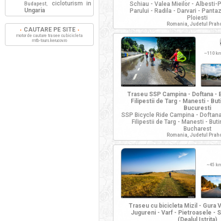
cicloturism in
Schiau - Valea Mieilor - Albesti-
Budapest
,
Ungaria
Parului - Radila - Darvari - Panta
Ploiesti
Romania, Judetul Prah
CAUTARE PE SITE
motor de cautare trasee cu bicicleta
mtb-tours.kerucov.ro
~
110 k
Traseu SSP Campina - Doftana - Ba
Filipestii de Targ - Manesti - Bu
Bucuresti
SSP Bicycle Ride Campina - Doftana -
Filipestii de Targ - Manesti - But
Bucharest
Romania, Judetul Prah
~
45 k
Traseu cu bicicleta Mizil - Gura V
Jugureni - Varf - Pietroasele - 
(Dealul Istrita)