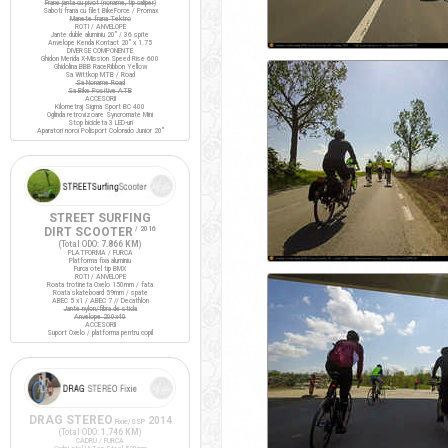
Frane janta cu pivot (noname, tip caliper)
Saboti frana cu filet BikeForce / Promax
Manete frana Tektro
ROTI / ANVELOPE
Jante duble aluminiu 20" / 36 spite
Anvelope Kenda Kontact 20" x 1.75
DIVERSE COMPONENTE
Ghidon Merida X-Mission Speed Rise 600
Ghidolina BBB RaceRibbon Yellow
Sa Wittkop MTB / Road
Sa Noname Road
Sa Bike Positive ATB
ACCESORII
Kilometraj Sigma Sport BC 400
Oglinda retrovizoare Syncromate Mini
Stop bicicleta 3 LED-uri
Aparatori noroi Polisport Colorado Junior 20"
STREET SURFING
DIRT SCOOTER
/ 2016
(Total ODO:
7.866 KM
)
PLATFORMA / FURCA
Platforma fixa aluminiu
Furca otel tip BMX
ROTI / ANVELOPE
Roata trotineta Oxelo 150mm / fata
Roata skateboard 59mm / spate
ABEC 5 x1 / ABEC 7 // Decathlon
Jante nylon/fibra de sticla
Anvelope 200x40
ACCESORII
Suport Oxelo / platforma pentru copil
DRAG STEREO
2014
Fixie/SSP
(Total ODO:
1.746 KM
)
CADRU / FURCA