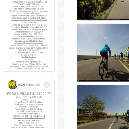
(optional) Intinzator lant Force single-speed
FRANE / MANETE FRANA
Manete frana cursiera Tektro RL340
Frane cursiera Shimano Claris BR-2400
Saboti frana cursiera Ashima
ARS72CR-M-HU-AL
Cabluri si camasi cablu Jagwire
Manete frana cursiera Saccon Dekor LD77P
Saboti frana cursiera XLC BS-R05 55mm
Manete frana ciclocros Saccon LRA329D4P
ROTI / ANVELOPE
Jante 28" profil inalt 50mm / fond Zefal
Specialized All Condition Armadillo 700x23C
Camere Decathlon 700x23C Presta 80mm
Michelin Dynamic Sport 700x23C *
Continental Ultra Sport 700x23C *
Continental Gatorskin 700x23C
Maxxis Re-Fuse 700x23C Nylon Breaker
Schwalbe Lugano 700x23C K-Guard
Vittoria Zaffiro III 700x23C Training
Camere cursiera CST 700x19-23C FV 60mm
Camere Continental Race 28 700x23C S60mm
DIVERSE COMPONENTE
Tija sa COX Rogue / Colier COX X-light
Sa COX Strike Pro
Sa COX ProRace
ACCESORII
Kilometraj Sigma Sport BC 906
Oglinda retrovizoare M-Wave 3D Spy Mini
Aparatoare noroi Polisport Michigan City/Road
Stop BikeForce Modest / 3 LED-uri
PEGAS PRACTIC 3120
/ 1992
(Total ODO:
14.082 KM
)
CADRU / FURCA
Pegas Practic 3120 Mixt (pliabila)
ANGRENAJ / PEDALIER / PINIOANE
Angrenaj si foaie Pegas
Pedale Wellgo LU-207 (cu ratrape)
Lant bicicleta KMC single-speed
Lant bicicleta single-speed
Pinion liber pe filet 16T / single speed
Pinion liber pe filet 18T / single speed
FRANE / MANETE FRANA
Manete frana Avid FR-5
Cabluri si camasi Jagwire / Bontrager
Frane janta dual pivot Saccon Sencro FN335