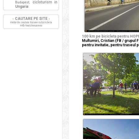
cicloturism in
Budapest
,
Ungaria
CAUTARE PE SITE
motor de cautare trasee cu bicicleta
mtb-tours.kerucov.ro
100 km pe bicicleta pentru HO
Multumiri, Cristian (FB / grupul Fr
pentru invitatie, pentru traseul p