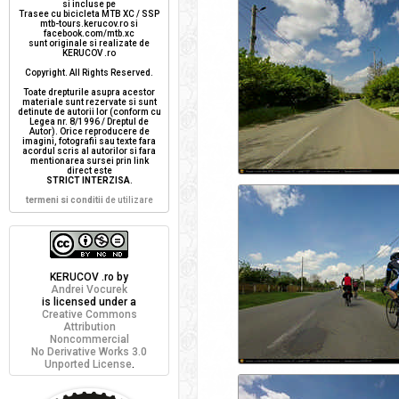
si incluse pe
Trasee cu bicicleta MTB XC / SSP
mtb-tours.kerucov.ro si
facebook.com/mtb.xc
sunt originale si realizate de
KERUCOV .ro
Copyright. All Rights Reserved.
Toate drepturile asupra acestor
materiale sunt rezervate si sunt
detinute de autorii lor (conform cu
Legea nr. 8/1996 / Dreptul de
Autor). Orice reproducere de
imagini, fotografii sau texte fara
acordul scris al autorilor si fara
mentionarea sursei prin link
direct este
STRICT INTERZISA
.
termeni si conditii
de utilizare
KERUCOV .ro
by
Andrei Vocurek
is licensed under a
Creative Commons
Attribution
Noncommercial
No Derivative Works 3.0
Unported License
.