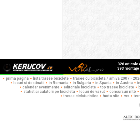
326
articole
393
montaje f
prima pagina
lista trasee biciclete
trasee cu bicicleta / arhiva 2007 - 202
locuri si destinatii
in Romania
in Bulgaria
in Spania
in Austria
i
calendar evenimente
editoriale biciclete
top trasee biciclete
statistici calatorii pe bicicleta
locuri de vazut
concursuri mtb
trasee cicloturistice
harta site
rss
ter