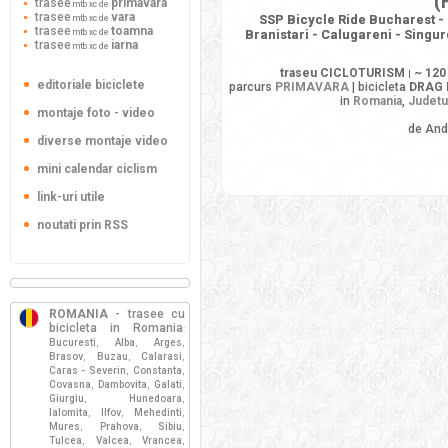
(
trasee
primavara
mtb xc de
trasee
vara
SSP Bicycle Ride Bucharest - 
mtb xc de
trasee
toamna
mtb xc de
Branistari - Calugareni - Singur
trasee
iarna
mtb xc de
traseu CICLOTURISM
~ 120
|
editoriale biciclete
parcurs
PRIMAVARA
| bicicleta
DRAG 
in
Romania
,
Judetu
montaje foto - video
de And
diverse montaje video
mini calendar ciclism
link-uri utile
noutati prin RSS
ROMANIA
- trasee cu
bicicleta in Romania
:
Bucuresti
Alba
Arges
,
,
,
Brasov
Buzau
Calarasi
,
,
,
Caras - Severin
Constanta
,
,
Covasna
Dambovita
Galati
,
,
,
Giurgiu
Hunedoara
,
,
Ialomita
Ilfov
Mehedinti
,
,
,
Mures
Prahova
Sibiu
,
,
,
Tulcea
Valcea
Vrancea
,
,
,