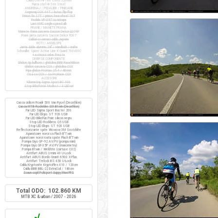
Cadru otel Hi-Ten Steel 520mm
Furca otel Hi-Ten Steel
ANGRENAJ / PEDALIER / PINIOANE
Angrenaj COX 44T / butuc flip-flop
Pinion fix 17T / pinion freewheel 16T
Pedale VP-397 cu ratrape
Lant KMC single-speed alb
FRANE / MANETE FRANA
Manete frana cursiera Saccon Dekor LD74P
Frane janta cursiera Saccon Dekor FD07
Cabluri si camasi cablu Jagwire
ROTI / ANVELOPE
Jante duble aluminiu 28" / Handbuilt / inalte
Schwalbe Spicer Active Line K-Guard 700x30C
+ extensii valve Presta
DIVERSE COMPONENTE
Ghidon tip bullhorn / ghidolina BBB RaceRibbon
Ghidon cursiera COX / ghidolina COX
Pipa ghidon Promax 25.4 / 80mm
Tisa sa COX / Sa ProRace COX
ACCESORII
Kilometraj Sigma Sport BC 400
Stop BikeForce Modest / 3 LED-uri
Casca ciclism Roadr 500 Van Rysel (Decathlon)
Casca MTB Rockrider SIX Btwin (Decathlon)
Far LED Sigma Sport Buster 200
Far LED Elops ST 920 USB
Far LED BikeFun Pixie silicon negru
Stop LED Rockbros Q5 USB
Stop LED Elops ST 920 USB
Reflectorizante spite Wowow 3M Scotchlite
Aparatoare noroi sa Flash B'Twin
Aparatoare noroi roata spate Flash B'Twin
Pompa Giyo GP-92 AV/FV (pompa mini)
Pompa Giyo GF-35P AV/FV (manometru)
Pompa Btwin / Weldtite (cartuse CO2)
Antifurt ABUS U-mini 40 U-Lock
Antifurt ABUS Bordo Granit 6500 X-Plus
Antifurt Trelock BS 450 U-Lock
Cablu Kryptonite KryptoFlex 410 / 120cm
Cablu BBB BBL-22 ExtraCoil / 180cm
Scaun copil Polisport Guppy Maxi FFS
Total ODO: 102.860 KM
MTB XC & urban / 2007 - 2026
√