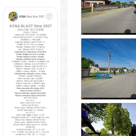
KONA BLAST Nine 2007
(Total ODO:
25.572 KM
)
CADRU / FURCA
Cadru Kona 7005 MTB / XC Hardtail
Furca Rockshox DART 2 100mm/T.key
ANGRENAJ / PEDALIER
Angrenaj Shimano Alivio FC-M411-L
Pedale VP VP-199A cu ratrape
Pinioane Shimano HG51 8-Speed
Lant Shimano HG50 8-Speed
Angrenaj FSA Alpha Drive Powerdrive
Pedale Wellgo LU-C27G / ratrape
Pedale Wellgo LU-926 / ratrape
Pinioane Shimano HG40 8-Speed
SCHIMBATOARE / MANETE SCHIMBATOR
Schimbator Shimano Acera FD-M330 F
Schimbator Shimano Alivio RD-M410 R
Manete Shimano Alivio SL-M410
Cabluri si camasi Jagwire / Ashima
Schimbatoare Shimano Acera / Alivio
FRANE / MANETE FRANA
Frane mecanice disc Avid BB7
Manete frana Avid Speed Dial 7
Placute frana Disc Avid BB7/Juicy
Cabluri si camasi Jagwire / Ashima
Frane mecanice disc Hayes MX4
Manete frana Avid FR-5
Placute frana disc Jagwire MX2/MX4
Placute frana disc Hayes MX2/MX4
SET ROTI MTB
Set roti 1:
Jante ALEX ACE-18 26"
Butuc fata KK Disc
Butuc spate Shimano FH-M475 Disc
Discuri frana Hayes IS 160mm
Set roti 2:
Jante Ryde/Rigida Taurus-19 26"
Fond janta Kenda 26" x 20mm High Pressure
Butuc fata Shimano HB-M475 Disc
Butuc spate Shimano FH-M475 Disc
Discuri frana Ashima Airotor IS 160mm
ANVELOPE
Kenda Kontender 26" x 1.0 (x2)
CST Traveller City Classic 26" x 1.40 (x2)
Kenda Kross Plus 26" x 1.75 (x2)