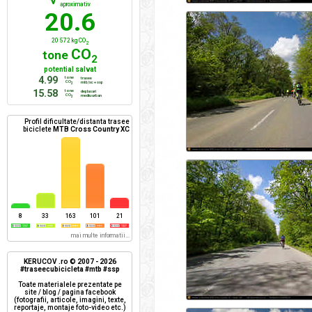
aproximativ
20.6
20 572 kg CO
2
CO
tone
2
potential salvat
4.99
tone
trasee
CO
mtb/xc + ssp
2
15.58
tone
deplasari
CO
mediu urban
2
Profil dificultate/distanta trasee
biciclete
MTB Cross Country XC
8
33
163
101
21
mai multe informatii...
KERUCOV .ro © 2007 - 2026
#traseecubicicleta #mtb #ssp
Toate materialele prezentate pe
site / blog / pagina facebook
(fotografii, articole, imagini, texte,
reportaje, montaje foto-video etc.)