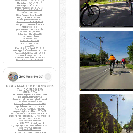
Maxxis Larsen TT 26" x 1.90 (x2)
Maxxis Ignitor 26" x 1.95 (x2)
Maxxis Ignitor 26" x 2.35 (x1)
Maxxis Advantage 26" x 2.40 (x1)
Maxxis Ignitor 26" x 2.10 (x2)
DIVERSE COMPONENTE
Ghidon Truvativ Stylo Team Flat
Pipa ghidon Funn XC HS 90mm
Coarne ghidon Promax BE-315
Ghidon Amoeba Borla M310 XC
Pipa ghidon Kona Control 100mm
Ghidon Kona Riser
Tija sa Truvativ Team Double Clamp
Sa Selle Italia Q-bik Flow
Colier tija sa Clamp Kona QR
Tisa sa Kona Thumb
Sa Noname Road
Sa Bike Positive ATB
Sa WTB Speed V Sport
ACCESORII
Kilometraj Sigma Sport BC 12.12
Portbagaj spate M-Wave compatibil disc
Portbagaj fata XLC Lowrider LR-F01
Stop led Cateye TL-LD170
Aparatoare noroi cadru SKS Mud-X
Kilometraj Sigma Sport BC 906
DRAG MASTER PRO
2015
SSP
(Total ODO:
53.568 KM
)
CADRU / FURCA
Cadru aluminiu Drag Master A7+ DB 520mm
Furca aluminiu Drag Master A6+
Ghidon Cox Flight 400mm / ghidolina Fi'zi:k
Pipa ghidon Cox Flight 70mm
Ghidon bullhorn 420mm / ghidolina BBB
Pipa ghidon Promax 25.4 / 80mm
ANGRENAJ / PEDALIER / PINIOANE
Angrenaj single speed Force C5.5 48T
Monobloc Shimano BB UN-26 BSA 68/110
Butuc flip-flop / pinion fix 17T / freewheel 16T
Pinion Freewheel Dicta 16T
Pedale VP-398T cu ratrape
Lant KMC Z510-HX single-speed
Angrenaj single speed Prowheel Hipster 44T
Pedale VP-399T cu ratrape
Pedale VP-397T cu ratrape
Lant KMC Z410 Ventura single-speed