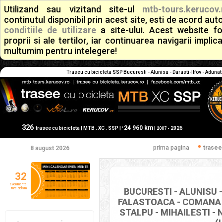
Utilizand sau vizitand site-ul
mtb-tours.kerucov.
continutul disponibil prin acest site, esti de acord a
conditiile de utilizare
a site-ului. Acest website f
proprii si ale tertilor, iar continuarea navigarii implic
multumim pentru intelegere!
Traseu cu bicicleta SSP Bucuresti - Alunisu - Darasti-Ilfov - Aduna
326
24 960 km
+
trasee cu bicicleta | MTB . XC . SSP |
|
2026
2007 -
|
prima pagina
trasee
8 august 2026
32
evenimente
ture ciclism
BUCURESTI - ALUNISU -
FALASTOACA - COMANA - 
STALPU - MIHAILESTI - 