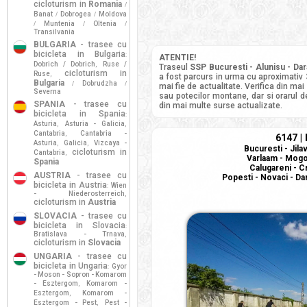
cicloturism in
Romania
/
Banat
Dobrogea
Moldova
/
/
Muntenia
Oltenia
/
/
/
Transilvania
BULGARIA
- trasee cu
bicicleta in Bulgaria
:
ATENTIE!
Dobrich / Dobrich
Ruse /
,
Traseul
SSP Bucuresti - Alunisu - Dar
cicloturism in
Ruse
,
a fost parcurs in urma cu aproximativ
Bulgaria
Dobrudzha
/
/
mai fie de actualitate. Verifica din mai
Severna
sau potecilor montane, dar si orarul de
SPANIA
- trasee cu
din mai multe surse actualizate.
bicicleta in Spania
:
Asturia
Asturia - Galicia
,
,
Cantabria
Cantabria -
,
6147 |
Asturia
Galicia
Vizcaya -
,
,
Bucuresti - Jila
cicloturism in
Cantabria
,
Varlaam - Mogos
Spania
Calugareni - Cr
AUSTRIA
- trasee cu
Popesti - Novaci - Da
bicicleta in Austria
Wien
:
- Niederosterreich
,
cicloturism in
Austria
SLOVACIA
- trasee cu
bicicleta in Slovacia
:
Bratislava - Trnava
,
cicloturism in
Slovacia
UNGARIA
- trasee cu
bicicleta in Ungaria
Gyor
:
- Moson - Sopron - Komarom
- Esztergom
Komarom -
,
Esztergom
Komarom -
,
Esztergom - Pest
Pest -
,