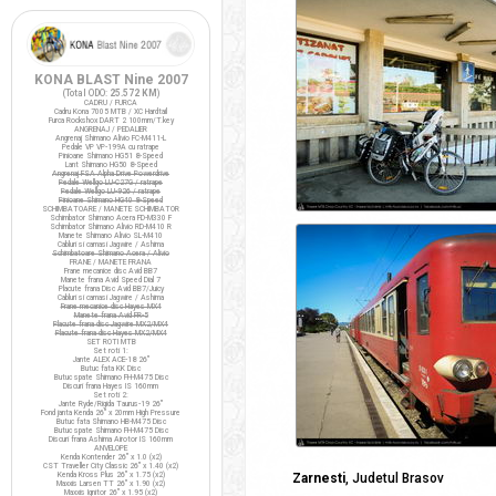
KONA BLAST Nine 2007
(Total ODO:
25.572 KM
)
CADRU / FURCA
Cadru Kona 7005 MTB / XC Hardtail
Furca Rockshox DART 2 100mm/T.key
ANGRENAJ / PEDALIER
Angrenaj Shimano Alivio FC-M411-L
Pedale VP VP-199A cu ratrape
Pinioane Shimano HG51 8-Speed
Lant Shimano HG50 8-Speed
Angrenaj FSA Alpha Drive Powerdrive
Pedale Wellgo LU-C27G / ratrape
Pedale Wellgo LU-926 / ratrape
Pinioane Shimano HG40 8-Speed
SCHIMBATOARE / MANETE SCHIMBATOR
Schimbator Shimano Acera FD-M330 F
Schimbator Shimano Alivio RD-M410 R
Manete Shimano Alivio SL-M410
Cabluri si camasi Jagwire / Ashima
Schimbatoare Shimano Acera / Alivio
FRANE / MANETE FRANA
Frane mecanice disc Avid BB7
Manete frana Avid Speed Dial 7
Placute frana Disc Avid BB7/Juicy
Cabluri si camasi Jagwire / Ashima
Frane mecanice disc Hayes MX4
Manete frana Avid FR-5
Placute frana disc Jagwire MX2/MX4
Placute frana disc Hayes MX2/MX4
SET ROTI MTB
Set roti 1:
Jante ALEX ACE-18 26"
Butuc fata KK Disc
Butuc spate Shimano FH-M475 Disc
Discuri frana Hayes IS 160mm
Set roti 2:
Jante Ryde/Rigida Taurus-19 26"
Fond janta Kenda 26" x 20mm High Pressure
Butuc fata Shimano HB-M475 Disc
Butuc spate Shimano FH-M475 Disc
Discuri frana Ashima Airotor IS 160mm
ANVELOPE
Kenda Kontender 26" x 1.0 (x2)
CST Traveller City Classic 26" x 1.40 (x2)
Kenda Kross Plus 26" x 1.75 (x2)
Zarnesti
, Judetul Brasov
Maxxis Larsen TT 26" x 1.90 (x2)
Maxxis Ignitor 26" x 1.95 (x2)