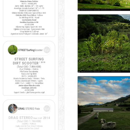
Manete frana Tektro
ROTI / ANVELOPE
Jante duble aluminiu 20" / 36 spite
Anvelope Kenda Kontact 20" x 1.75
DIVERSE COMPONENTE
Ghidon Merida X-Mission Speed Rise 600
Ghidolina BBB RaceRibbon Yellow
Sa Wittkop MTB / Road
Sa Noname Road
Sa Bike Positive ATB
ACCESORII
Kilometraj Sigma Sport BC 400
Oglinda retrovizoare Syncromate Mini
Stop bicicleta 3 LED-uri
Aparatori noroi Polisport Colorado Junior 20"
STREET SURFING
DIRT SCOOTER
/ 2016
(Total ODO:
7.866 KM
)
PLATFORMA / FURCA
Platforma fixa aluminiu
Furca otel tip BMX
ROTI / ANVELOPE
Roata trotineta Oxelo 150mm / fata
Roata skateboard 59mm / spate
ABEC 5 x1 / ABEC 7 // Decathlon
Jante nylon/fibra de sticla
Anvelope 200x40
ACCESORII
Suport Oxelo / platforma pentru copil
DRAG STEREO
2014
Fixie/SSP
(Total ODO:
1.746 KM
)
CADRU / FURCA
Cadru otel Hi-Ten Steel 520mm
Furca otel Hi-Ten Steel