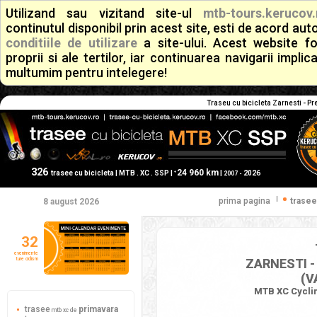
Utilizand sau vizitand site-ul
mtb-tours.kerucov.
continutul disponibil prin acest site, esti de acord a
conditiile de utilizare
a site-ului. Acest website f
proprii si ale tertilor, iar continuarea navigarii implic
multumim pentru intelegere!
Traseu cu bicicleta Zarnesti - Pre
326
24 960 km
+
trasee cu bicicleta | MTB . XC . SSP |
|
2026
2007 -
|
prima pagina
trasee
8 august 2026
32
evenimente
ture ciclism
ZARNESTI -
(V
MTB XC Cycling
trasee
primavara
mtb xc de