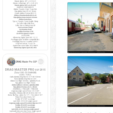
Maxxis Ignitor 26" x 2.35 (x1)
Maxxis Advantage 26" x 2.40 (x1)
Maxxis Ignitor 26" x 2.10 (x2)
DIVERSE COMPONENTE
Ghidon Truvativ Stylo Team Flat
Pipa ghidon Funn XC HS 90mm
Coarne ghidon Promax BE-315
Ghidon Amoeba Borla M310 XC
Pipa ghidon Kona Control 100mm
Ghidon Kona Riser
Tija sa Truvativ Team Double Clamp
Sa Selle Italia Q-bik Flow
Colier tija sa Clamp Kona QR
Tisa sa Kona Thumb
Sa Noname Road
Sa Bike Positive ATB
Sa WTB Speed V Sport
ACCESORII
Kilometraj Sigma Sport BC 12.12
Portbagaj spate M-Wave compatibil disc
Portbagaj fata XLC Lowrider LR-F01
Stop led Cateye TL-LD170
Aparatoare noroi cadru SKS Mud-X
Kilometraj Sigma Sport BC 906
DRAG MASTER PRO
2015
SSP
(Total ODO:
53.568 KM
)
CADRU / FURCA
Cadru aluminiu Drag Master A7+ DB 520mm
Furca aluminiu Drag Master A6+
Ghidon Cox Flight 400mm / ghidolina Fi'zi:k
Pipa ghidon Cox Flight 70mm
Ghidon bullhorn 420mm / ghidolina BBB
Pipa ghidon Promax 25.4 / 80mm
ANGRENAJ / PEDALIER / PINIOANE
Angrenaj single speed Force C5.5 48T
Monobloc Shimano BB UN-26 BSA 68/110
Butuc flip-flop / pinion fix 17T / freewheel 16T
Pinion Freewheel Dicta 16T
Pedale VP-398T cu ratrape
Lant KMC Z510-HX single-speed
Angrenaj single speed Prowheel Hipster 44T
Pedale VP-399T cu ratrape
Pedale VP-397T cu ratrape
Lant KMC Z410 Ventura single-speed
(optional) Intinzator lant Force single-speed