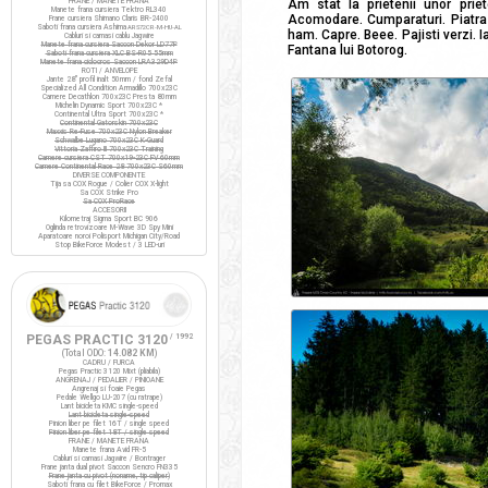
FRANE / MANETE FRANA
Am stat la prietenii unor prie
Manete frana cursiera Tektro RL340
Acomodare. Cumparaturi. Piatra 
Frane cursiera Shimano Claris BR-2400
Saboti frana cursiera Ashima
ARS72CR-M-HU-AL
ham. Capre. Beee. Pajisti verzi. 
Cabluri si camasi cablu Jagwire
Manete frana cursiera Saccon Dekor LD77P
Fantana lui Botorog.
Saboti frana cursiera XLC BS-R05 55mm
Manete frana ciclocros Saccon LRA329D4P
ROTI / ANVELOPE
Jante 28" profil inalt 50mm / fond Zefal
Specialized All Condition Armadillo 700x23C
Camere Decathlon 700x23C Presta 80mm
Michelin Dynamic Sport 700x23C *
Continental Ultra Sport 700x23C *
Continental Gatorskin 700x23C
Maxxis Re-Fuse 700x23C Nylon Breaker
Schwalbe Lugano 700x23C K-Guard
Vittoria Zaffiro III 700x23C Training
Camere cursiera CST 700x19-23C FV 60mm
Camere Continental Race 28 700x23C S60mm
DIVERSE COMPONENTE
Tija sa COX Rogue / Colier COX X-light
Sa COX Strike Pro
Sa COX ProRace
ACCESORII
Kilometraj Sigma Sport BC 906
Oglinda retrovizoare M-Wave 3D Spy Mini
Aparatoare noroi Polisport Michigan City/Road
Stop BikeForce Modest / 3 LED-uri
PEGAS PRACTIC 3120
/ 1992
(Total ODO:
14.082 KM
)
CADRU / FURCA
Pegas Practic 3120 Mixt (pliabila)
ANGRENAJ / PEDALIER / PINIOANE
Angrenaj si foaie Pegas
Pedale Wellgo LU-207 (cu ratrape)
Lant bicicleta KMC single-speed
Lant bicicleta single-speed
Pinion liber pe filet 16T / single speed
Pinion liber pe filet 18T / single speed
FRANE / MANETE FRANA
Manete frana Avid FR-5
Cabluri si camasi Jagwire / Bontrager
Frane janta dual pivot Saccon Sencro FN335
Frane janta cu pivot (noname, tip caliper)
Saboti frana cu filet BikeForce / Promax