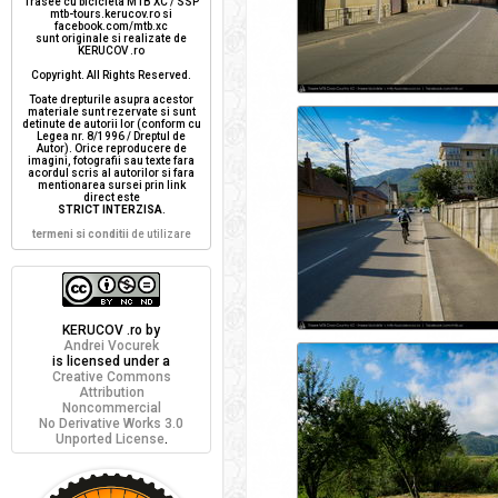
Trasee cu bicicleta MTB XC / SSP
mtb-tours.kerucov.ro si
facebook.com/mtb.xc
sunt originale si realizate de
KERUCOV .ro
Copyright. All Rights Reserved.
Toate drepturile asupra acestor
materiale sunt rezervate si sunt
detinute de autorii lor (conform cu
Legea nr. 8/1996 / Dreptul de
Autor). Orice reproducere de
imagini, fotografii sau texte fara
acordul scris al autorilor si fara
mentionarea sursei prin link
direct este
STRICT INTERZISA
.
termeni si conditii
de utilizare
KERUCOV .ro
by
Andrei Vocurek
is licensed under a
Creative Commons
Attribution
Noncommercial
No Derivative Works 3.0
Unported License
.