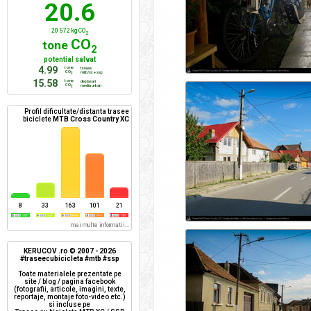
20.6
20 572 kg CO
2
CO
tone
2
potential salvat
4.99
tone
trasee
CO
mtb/xc + ssp
2
15.58
tone
deplasari
CO
mediu urban
2
Profil dificultate/distanta trasee
biciclete
MTB Cross Country XC
8
33
163
101
21
mai multe informatii...
KERUCOV .ro © 2007 - 2026
#traseecubicicleta #mtb #ssp
Toate materialele prezentate pe
site / blog / pagina facebook
(fotografii, articole, imagini, texte,
reportaje, montaje foto-video etc.)
si incluse pe