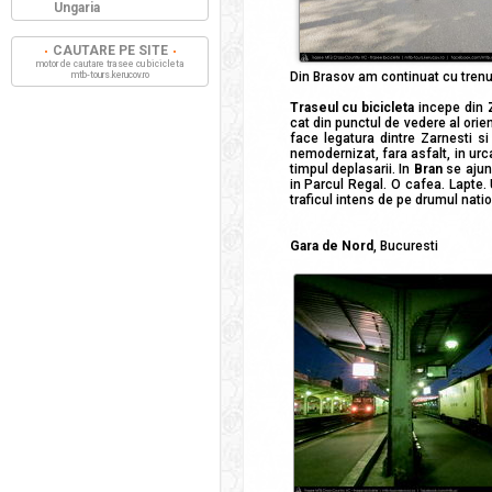
Ungaria
CAUTARE PE SITE
motor de cautare trasee cu bicicleta
mtb-tours.kerucov.ro
Din Brasov am continuat cu trenu
Traseul cu bicicleta
incepe din
cat din punctul de vedere al ori
face legatura dintre Zarnesti si
nemodernizat, fara asfalt, in urc
timpul deplasarii. In
Bran
se ajun
in Parcul Regal. O cafea. Lapte.
traficul intens de pe drumul nati
Gara de Nord
, Bucuresti