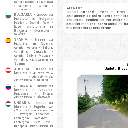
Banat
Dobrogea
Moldova
/
/
Muntenia
Oltenia
/
/
/
ATENTIE!
Transilvania
Traseul
Zarnesti - Predelut - Bran -
BULGARIA
- trasee cu
aproximativ
11 ani
si exista posibili
bicicleta in Bulgaria
:
actualitate. Verifica din mai multe s
Dobrich / Dobrich
Ruse /
,
potecilor montane, dar si orarul de fun
cicloturism in
Ruse
,
mai multe surse actualizate.
Bulgaria
Dobrudzha
/
/
Severna
SPANIA
- trasee cu
bicicleta in Spania
:
Asturia
Asturia - Galicia
,
,
Cantabria
Cantabria -
,
Asturia
Galicia
Vizcaya -
,
,
cicloturism in
Cantabria
,
Spania
Z
Judetul Braso
AUSTRIA
- trasee cu
bicicleta in Austria
Wien
:
- Niederosterreich
,
cicloturism in
Austria
SLOVACIA
- trasee cu
bicicleta in Slovacia
:
Bratislava - Trnava
,
cicloturism in
Slovacia
UNGARIA
- trasee cu
bicicleta in Ungaria
Gyor
:
- Moson - Sopron - Komarom
- Esztergom
Komarom -
,
Esztergom
Komarom -
,
Esztergom - Pest
Pest -
,
cicloturism in
Budapest
,