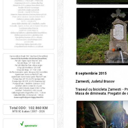
ANGRENAJ / PEDALIER / PINIOANE
Angrenaj COX 44T / butuc flip-flop
Pinion fix 17T / pinion freewheel 16T
Pedale VP-397 cu ratrape
Lant KMC single-speed alb
FRANE / MANETE FRANA
Manete frana cursiera Saccon Dekor LD74P
Frane janta cursiera Saccon Dekor FD07
Cabluri si camasi cablu Jagwire
ROTI / ANVELOPE
Jante duble aluminiu 28" / Handbuilt / inalte
Schwalbe Spicer Active Line K-Guard 700x30C
+ extensii valve Presta
DIVERSE COMPONENTE
Ghidon tip bullhorn / ghidolina BBB RaceRibbon
Ghidon cursiera COX / ghidolina COX
Pipa ghidon Promax 25.4 / 80mm
Tisa sa COX / Sa ProRace COX
ACCESORII
Kilometraj Sigma Sport BC 400
Stop BikeForce Modest / 3 LED-uri
Casca ciclism Roadr 500 Van Rysel (Decathlon)
Casca MTB Rockrider SIX Btwin (Decathlon)
Far LED Sigma Sport Buster 200
Far LED Elops ST 920 USB
Far LED BikeFun Pixie silicon negru
Stop LED Rockbros Q5 USB
Stop LED Elops ST 920 USB
Reflectorizante spite Wowow 3M Scotchlite
8 septembrie 2015
Aparatoare noroi sa Flash B'Twin
Aparatoare noroi roata spate Flash B'Twin
Pompa Giyo GP-92 AV/FV (pompa mini)
Zarnesti
, Judetul Brasov
Pompa Giyo GF-35P AV/FV (manometru)
Pompa Btwin / Weldtite (cartuse CO2)
Antifurt ABUS U-mini 40 U-Lock
Antifurt ABUS Bordo Granit 6500 X-Plus
Traseul cu bicicleta Zarnesti - Pr
Antifurt Trelock BS 450 U-Lock
Masa de dimineata. Pregatiri de 
Cablu Kryptonite KryptoFlex 410 / 120cm
Cablu BBB BBL-22 ExtraCoil / 180cm
Scaun copil Polisport Guppy Maxi FFS
Total ODO: 102.860 KM
MTB XC & urban / 2007 - 2026
√
aproximativ