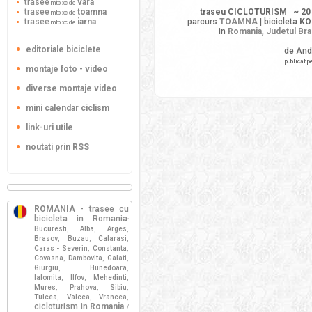
trasee
vara
mtb xc de
trasee
toamna
traseu CICLOTURISM
~ 20
mtb xc de
|
trasee
iarna
parcurs
TOAMNA
| bicicleta
KO
mtb xc de
in
Romania
,
Judetul Br
editoriale biciclete
de And
publicat p
montaje foto - video
diverse montaje video
mini calendar ciclism
link-uri utile
noutati prin RSS
ROMANIA
- trasee cu
bicicleta in Romania
:
Bucuresti
Alba
Arges
,
,
,
Brasov
Buzau
Calarasi
,
,
,
Caras - Severin
Constanta
,
,
Covasna
Dambovita
Galati
,
,
,
Giurgiu
Hunedoara
,
,
Ialomita
Ilfov
Mehedinti
,
,
,
Mures
Prahova
Sibiu
,
,
,
Tulcea
Valcea
Vrancea
,
,
,
cicloturism in
Romania
/