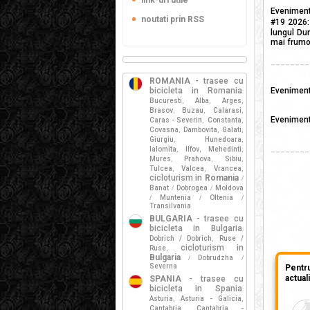
link-uri utile
Eveniment 
noutati prin RSS
#19 2026:
lungul Du
mai frumos
________
ROMANIA
- trasee cu
bicicleta in Romania
Evenimentu
:
Bucuresti
Alba
Arges
,
,
,
Brasov
Buzau
Calarasi
,
,
,
Eveniment
Caras - Severin
Constanta
,
,
Covasna
Dambovita
Galati
,
,
,
Giurgiu
Hunedoara
,
,
________
Ialomita
Ilfov
Mehedinti
,
,
,
Mures
Prahova
Sibiu
,
,
,
Tulcea
Valcea
Vrancea
,
,
,
cicloturism in
Romania
/
Banat
Dobrogea
Moldova
/
/
Muntenia
Oltenia
/
/
/
Transilvania
BULGARIA
- trasee cu
bicicleta in Bulgaria
:
Dobrich / Dobrich
Ruse /
,
cicloturism in
Ruse
,
Bulgaria
Dobrudzha
/
/
Severna
Pentr
actual
SPANIA
- trasee cu
bicicleta in Spania
:
Asturia
Asturia - Galicia
,
,
Cantabria
Cantabria -
,