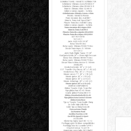
SCHIMBATOARE / MANETE SCHIMBATOR
Schimbator Shimano Acera FD-M330 F
Schimbator Shimano Alivio RD-M410 R
Manete Shimano Alivio SL-M410
Cabluri si camasi Jagwire / Ashima
Schimbatoare Shimano Acera / Alivio
FRANE / MANETE FRANA
Frane mecanice disc Avid BB7
Manete frana Avid Speed Dial 7
Placute frana Disc Avid BB7/Juicy
Cabluri si camasi Jagwire / Ashima
Frane mecanice disc Hayes MX4
Manete frana Avid FR-5
Placute frana disc Jagwire MX2/MX4
Placute frana disc Hayes MX2/MX4
SET ROTI MTB
Set roti 1:
Jante ALEX ACE-18 26"
Butuc fata KK Disc
Butuc spate Shimano FH-M475 Disc
Discuri frana Hayes IS 160mm
Set roti 2:
Jante Ryde/Rigida Taurus-19 26"
Fond janta Kenda 26" x 20mm High Pressure
Butuc fata Shimano HB-M475 Disc
Butuc spate Shimano FH-M475 Disc
Discuri frana Ashima Airotor IS 160mm
ANVELOPE
Kenda Kontender 26" x 1.0 (x2)
CST Traveller City Classic 26" x 1.40 (x2)
Kenda Kross Plus 26" x 1.75 (x2)
Maxxis Larsen TT 26" x 1.90 (x2)
Maxxis Ignitor 26" x 1.95 (x2)
Maxxis Ignitor 26" x 2.35 (x1)
Maxxis Advantage 26" x 2.40 (x1)
Maxxis Ignitor 26" x 2.10 (x2)
DIVERSE COMPONENTE
Ghidon Truvativ Stylo Team Flat
Pipa ghidon Funn XC HS 90mm
Coarne ghidon Promax BE-315
Ghidon Amoeba Borla M310 XC
Pipa ghidon Kona Control 100mm
Ghidon Kona Riser
Tija sa Truvativ Team Double Clamp
Sa Selle Italia Q-bik Flow
Colier tija sa Clamp Kona QR
Tisa sa Kona Thumb
Sa Noname Road
Sa Bike Positive ATB
Sa WTB Speed V Sport
ACCESORII
Kilometraj Sigma Sport BC 12.12
Portbagaj spate M-Wave compatibil disc
Portbagaj fata XLC Lowrider LR-F01
Stop led Cateye TL-LD170
Aparatoare noroi cadru SKS Mud-X