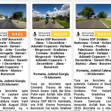
 SSP Bucuresti -
Traseu SSP Bucuresti -
Traseu SSP Soldanu -
ele - Clinceni -
Jilava - 1 Decembrie -
Radovanu - Crivat - Hotar
esti - Darvari -
Adunatii-Copaceni - Varlaam
- Greaca - Prundu -
a - Joita - Cosoba -
- Mogosesti - Gradistea -
Falastoaca - Gradistea -
iorogarla - Darvari -
Comana - Gradistea -
Mogosesti - Varlaam -
sti - Clinceni -
Mogosesti - Varlaam -
Adunatii-Copaceni - 1
- Alunisu - Darasti-
Adunatii-Copaceni - 1
Decembrie - Darasti-Ilfov
 - 1 Decembrie -
Decembrie - Jilava -
Alunisu - Jilava - Bucures
tii-Copaceni - 1
Bucuresti
brie - Alunisu -
Romania, Judetul Calaras
Bucuresti
Romania, Judetul Giurgiu
~
90 kilometri
~
70 kilometri
Tura pe biciclete pr
a, Judetul Giurgiu
Tura pe biciclete spre
judetele. Calarasi si Giurg
125 kilometri
Comana. Traseu de vara.
Hotarele. Pornire d
e biciclete spre
Direct. Soare. Cald, dar bine.
Soldanu. Prin Hotare
 In cautare unui
Putin vant. Asfalt. Iulie 2026.
Prundu, Gradistea 
 Traseu de vara.
Miscare. Bicicleta cu o
Falastoaca. Vara. Va
Caldura mare. Vant
viteza. SSP 48/16. Sambata,
Soare. Canicula. Loc
sfalt. August 2026.
ora 9:00. Vreme frumoasa.
revazute. Asfalt bun. Iu
. Bicicleta cu o
Bucuresti. Cer senin. Intalnire
2026. Bicicleta cu o vite