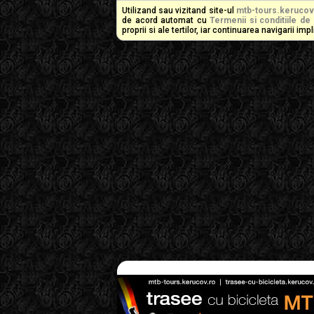
Utilizand sau vizitand site-ul
mtb-tours.kerucov
de acord automat cu
Termenii si conditiile de 
proprii si ale tertilor, iar continuarea navigarii i