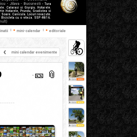
nisu - Jilava - Bucuresti
- Tura
ele. Calarasi si Giurgiu. Hotarele.
rin Hotarele, Prundu, Gradistea si
. Soare. Canicula. Locuri revazute.
. Bicicleta cu o viteza. SSP 48/16.
mult)
|
|
inatii
mini-calendar
editoriale
mini calendar evenimente
9
🎫
📎
`
_______