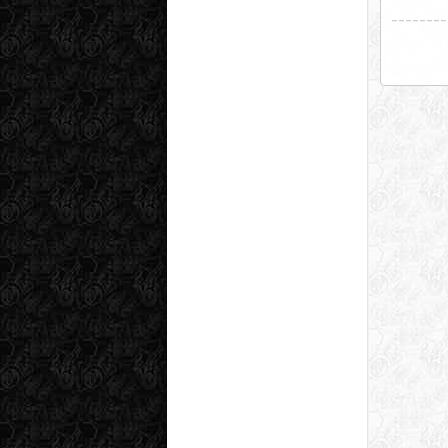
________