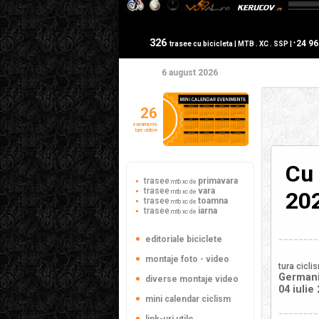
326
24 9
+
trasee cu bicicleta | MTB . XC . SSP |
6 august 2026
26
evenimente
ture ciclism
Cu 
trasee
primavara
mtb xc de
trasee
vara
20
mtb xc de
trasee
toamna
mtb xc de
trasee
iarna
mtb xc de
________
editoriale biciclete
montaje foto - video
tura cicli
Germani
diverse montaje video
04 iulie
mini calendar ciclism
________