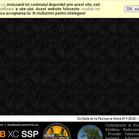
.ro
, incluzand tot continutul disponibil prin acest site, esti
utilizare
a site-ului. Acest website foloseste
cookie-uri
mplica acceptarea lor. Iti multumim pentru intelegere!
Cu Haita de la Passau la Viena #19 2026
/
Cicloturism in Ro
Soldanu - Radovanu
- Prundu - Falasto
Varlaam - Adunati