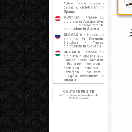
Asturia
Galicia
Vizcaya -
,
,
cicloturism in
Cantabria
,
Spania
AUSTRIA
- trasee cu
bicicleta in Austria
Wien
:
- Niederosterreich
,
* i
cicloturism in
Austria
**
***
SLOVACIA
- trasee cu
***
bicicleta in Slovacia
:
Bratislava - Trnava
,
cicloturism in
Slovacia
UNGARIA
- trasee cu
bicicleta in Ungaria
Gyor
:
- Moson - Sopron - Komarom
- Esztergom
Komarom -
,
Esztergom
Komarom -
,
Esztergom - Pest
Pest -
,
cicloturism in
Budapest
,
Ungaria
CAUTARE PE SITE
motor de cautare trasee cu bicicleta
mtb-tours.kerucov.ro