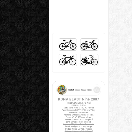
KONA BLAST Nine 2007
(Total ODO:
25.572 KM
)
CADRU / FURCA
Cadru Kona 7005 MTB / XC Hardtail
Furca Rockshox DART 2 100mm/T.key
ANGRENAJ / PEDALIER
Angrenaj Shimano Alivio FC-M411-L
Pedale VP VP-199A cu ratrape
Pinioane Shimano HG51 8-Speed
Lant Shimano HG50 8-Speed
Angrenaj FSA Alpha Drive Powerdrive
Pedale Wellgo LU-C27G / ratrape
Pedale Wellgo LU-926 / ratrape
Pinioane Shimano HG40 8-Speed