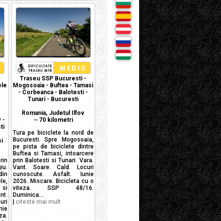
Traseu SSP Bucuresti -
ele
Mogosoaia - Buftea - Tamasi
- Corbeanca - Balotesti -
Tunari - Bucuresti
Romania, Judetul Ilfov
 -
~
70 kilometri
ti
Tura pe biciclete la nord de
Bucuresti. Spre Mogosoaia,
i
pe pista de biciclete dintre
Buftea si Tamasi, intoarcere
in
prin Balotesti si Tunari. Vara.
iu.
Vant. Soare. Cald. Locuri
in
cunoscute. Asfalt. Iunie
le,
2026. Miscare. Bicicleta cu o
si
viteza. SSP 48/16.
nt.
Duminica...
uri
|
citeste mai mult
nie
za.