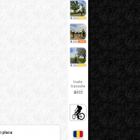
toate
traseele
aici
i placa: