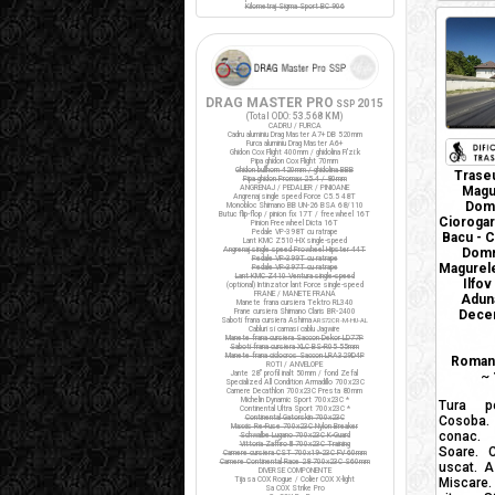
Kilometraj Sigma Sport BC 906
DRAG MASTER PRO
2015
SSP
(Total ODO:
53.568 KM
)
CADRU / FURCA
Cadru aluminiu Drag Master A7+ DB 520mm
Furca aluminiu Drag Master A6+
Ghidon Cox Flight 400mm / ghidolina Fi'zi:k
Pipa ghidon Cox Flight 70mm
Ghidon bullhorn 420mm / ghidolina BBB
Traseu
Pipa ghidon Promax 25.4 / 80mm
ANGRENAJ / PEDALIER / PINIOANE
Magur
Angrenaj single speed Force C5.5 48T
Domn
Monobloc Shimano BB UN-26 BSA 68/110
Butuc flip-flop / pinion fix 17T / freewheel 16T
Ciorogarl
Pinion Freewheel Dicta 16T
Pedale VP-398T cu ratrape
Bacu - C
Lant KMC Z510-HX single-speed
Angrenaj single speed Prowheel Hipster 44T
Domne
Pedale VP-399T cu ratrape
Magurele 
Pedale VP-397T cu ratrape
Lant KMC Z410 Ventura single-speed
Ilfov
(optional) Intinzator lant Force single-speed
FRANE / MANETE FRANA
Aduna
Manete frana cursiera Tektro RL340
Frane cursiera Shimano Claris BR-2400
Decem
Saboti frana cursiera Ashima
ARS72CR-M-HU-AL
Cabluri si camasi cablu Jagwire
Manete frana cursiera Saccon Dekor LD77P
Saboti frana cursiera XLC BS-R05 55mm
Manete frana ciclocros Saccon LRA329D4P
Romani
ROTI / ANVELOPE
Jante 28" profil inalt 50mm / fond Zefal
~
Specialized All Condition Armadillo 700x23C
Camere Decathlon 700x23C Presta 80mm
Michelin Dynamic Sport 700x23C *
Tura p
Continental Ultra Sport 700x23C *
Continental Gatorskin 700x23C
Cosoba.
Maxxis Re-Fuse 700x23C Nylon Breaker
conac.
Schwalbe Lugano 700x23C K-Guard
Vittoria Zaffiro III 700x23C Training
Soare. 
Camere cursiera CST 700x19-23C FV 60mm
Camere Continental Race 28 700x23C S60mm
uscat. A
DIVERSE COMPONENTE
Tija sa COX Rogue / Colier COX X-light
Miscare
Sa COX Strike Pro