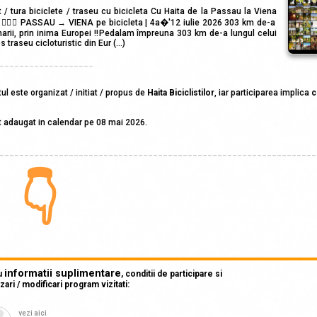
/ tura biciclete / traseu cu bicicleta Cu Haita de la Passau la Viena
 🚴‍♂️✨ PASSAU → VIENA pe bicicleta | 4a�'12 iulie 2026 303 km de-a
narii, prin inima Europei ‼️Pedalam împreuna 303 km de-a lungul celui
 traseu cicloturistic din Eur (...)
___________________
l este organizat / initiat / propus de
Haita Biciclistilor
, iar participarea implica
c
 adaugat in calendar pe 08 mai 2026.
________________________________________________________________
👇
informatii suplimentare
u
, conditii de participare si
izari / modificari program vizitati:
vezi aici