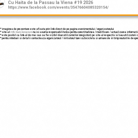
Cu Haita de la Passau la Viena #19 2026
https://www.facebook.com/events/35476604085320154/
maginea de prezentare este afisata prin link direct de pe pagina evenimentului / organizatorului
 site-ul
mtb-tours.kerucov.ro
nu isi asuma responsabilitatea pentru corectitudinea / modificare / actualizarea informatii
 este posibil ca link-ul de mai sus sa fie vizibil doar utilizatorilor inregistrati pe site-ul respectiv si/sau utilizatorii c
* pentru intrebari si detalii contacteaza organizatorul / initiatorul turei cu bicicleta si urmareste in timp noutatile despr