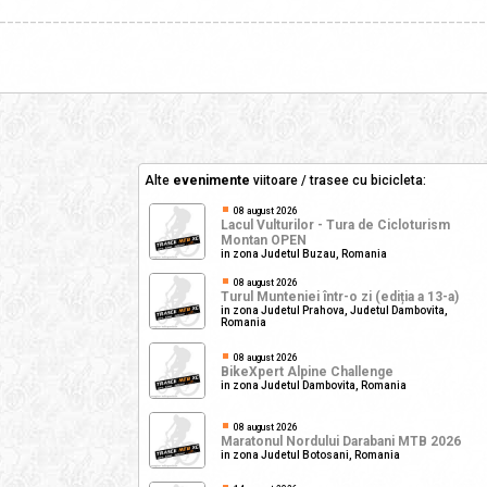
________________________________________________________________
Alte
evenimente
viitoare / trasee cu bicicleta:
08 august 2026
Lacul Vulturilor - Tura de Cicloturism
Montan OPEN
in zona Judetul Buzau, Romania
08 august 2026
Turul Munteniei într-o zi (ediția a 13-a)
in zona Judetul Prahova, Judetul Dambovita,
Romania
08 august 2026
BikeXpert Alpine Challenge
in zona Judetul Dambovita, Romania
08 august 2026
Maratonul Nordului Darabani MTB 2026
in zona Judetul Botosani, Romania