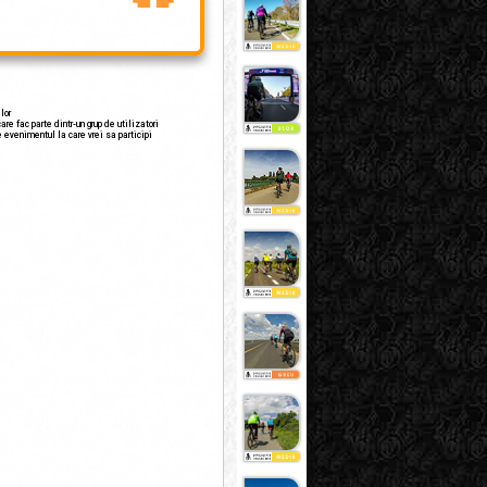
lor
are fac parte dintr-un grup de utilizatori
e evenimentul la care vrei sa participi