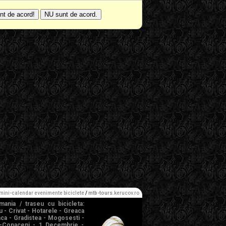
mini-calendar evenimente biciclete
/
mtb-tours
.kerucov.ro
mania / traseu cu bicicleta:
 - Crivat - Hotarele - Greaca
aca - Gradistea - Mogosesti -
i-Copaceni - 1 Decembrie -