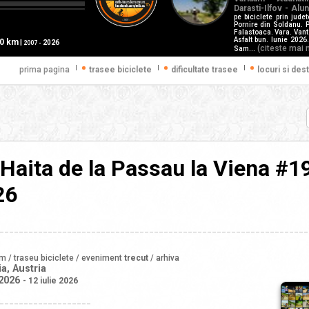
Darasti-Ilfov - Alu
pe biciclete prin judet
Pornire din Soldanu. P
Falastoaca. Vara. Vant
Asfalt bun. Iunie 2026
60 km
|
2026
2007 -
(citeste mai 
Sam...
|
|
|
prima pagina
trasee biciclete
dificultate trasee
locuri si dest
Haita de la Passau la Viena #1
26
________________________________________________________________
sm / traseu biciclete / eveniment
trecut
/ arhiva
a, Austria
 2026
- 12 iulie 2026
___________________