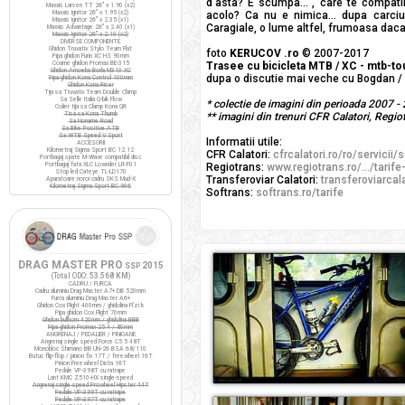
d'asta? E scumpa...", care te compati
Maxxis Larsen TT 26" x 1.90 (x2)
Maxxis Ignitor 26" x 1.95 (x2)
acolo? Ca nu e nimica... dupa carciu
Maxxis Ignitor 26" x 2.35 (x1)
Caragiale, o lume altfel, frumoasa daca 
Maxxis Advantage 26" x 2.40 (x1)
Maxxis Ignitor 26" x 2.10 (x2)
DIVERSE COMPONENTE
Ghidon Truvativ Stylo Team Flat
foto
KERUCOV .ro
© 2007-2017
Pipa ghidon Funn XC HS 90mm
Coarne ghidon Promax BE-315
Trasee cu bicicleta MTB / XC - mtb-t
Ghidon Amoeba Borla M310 XC
dupa o discutie mai veche cu Bogdan /
Pipa ghidon Kona Control 100mm
Ghidon Kona Riser
Tija sa Truvativ Team Double Clamp
Sa Selle Italia Q-bik Flow
* colectie de imagini din perioada 2007 -
Colier tija sa Clamp Kona QR
Tisa sa Kona Thumb
** imagini din trenuri CFR Calatori, Regio
Sa Noname Road
Sa Bike Positive ATB
Sa WTB Speed V Sport
Informatii utile:
ACCESORII
Kilometraj Sigma Sport BC 12.12
CFR Calatori:
cfrcalatori.ro/ro/servicii/s
Portbagaj spate M-Wave compatibil disc
Portbagaj fata XLC Lowrider LR-F01
Regiotrans:
www.regiotrans.ro/.../tarife
Stop led Cateye TL-LD170
Transferoviar Calatori:
transferoviarcalat
Aparatoare noroi cadru SKS Mud-X
Kilometraj Sigma Sport BC 906
Softrans:
softrans.ro/tarife
DRAG MASTER PRO
2015
SSP
(Total ODO:
53.568 KM
)
CADRU / FURCA
Cadru aluminiu Drag Master A7+ DB 520mm
Furca aluminiu Drag Master A6+
Ghidon Cox Flight 400mm / ghidolina Fi'zi:k
Pipa ghidon Cox Flight 70mm
Ghidon bullhorn 420mm / ghidolina BBB
Pipa ghidon Promax 25.4 / 80mm
ANGRENAJ / PEDALIER / PINIOANE
Angrenaj single speed Force C5.5 48T
Monobloc Shimano BB UN-26 BSA 68/110
Butuc flip-flop / pinion fix 17T / freewheel 16T
Pinion Freewheel Dicta 16T
Pedale VP-398T cu ratrape
Lant KMC Z510-HX single-speed
Angrenaj single speed Prowheel Hipster 44T
Pedale VP-399T cu ratrape
Pedale VP-397T cu ratrape