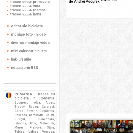
de Andrei Vocurek
| editor
KERUCOV.ro
trasee
primavara
mtb xc de
trasee
vara
mtb xc de
trasee
toamna
mtb xc de
trasee
iarna
mtb xc de
editoriale biciclete
montaje foto - video
diverse montaje video
mini calendar ciclism
link-uri utile
noutati prin RSS
ROMANIA
- trasee cu
bicicleta in Romania
:
Bucuresti
Alba
Arges
,
,
,
Brasov
Buzau
Calarasi
,
,
,
Caras - Severin
Constanta
,
,
Covasna
Dambovita
Galati
,
,
,
Giurgiu
Hunedoara
,
,
Ialomita
Ilfov
Mehedinti
,
,
,
Mures
Prahova
Sibiu
,
,
,
Tulcea
Valcea
Vrancea
,
,
,