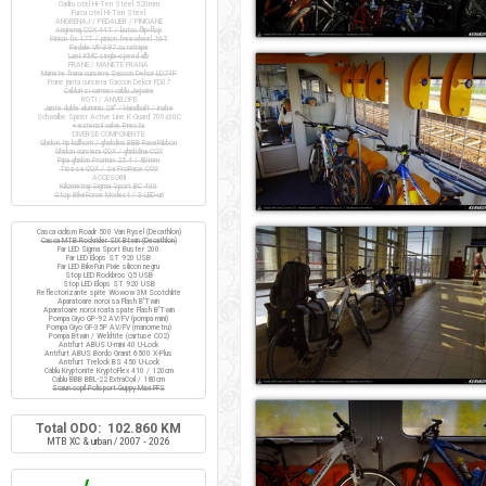
Cadru otel Hi-Ten Steel 520mm
Furca otel Hi-Ten Steel
ANGRENAJ / PEDALIER / PINIOANE
Angrenaj COX 44T / butuc flip-flop
Pinion fix 17T / pinion freewheel 16T
Pedale VP-397 cu ratrape
Lant KMC single-speed alb
FRANE / MANETE FRANA
Manete frana cursiera Saccon Dekor LD74P
Frane janta cursiera Saccon Dekor FD07
Cabluri si camasi cablu Jagwire
ROTI / ANVELOPE
Jante duble aluminiu 28" / Handbuilt / inalte
Schwalbe Spicer Active Line K-Guard 700x30C
+ extensii valve Presta
DIVERSE COMPONENTE
Ghidon tip bullhorn / ghidolina BBB RaceRibbon
Ghidon cursiera COX / ghidolina COX
Pipa ghidon Promax 25.4 / 80mm
Tisa sa COX / Sa ProRace COX
ACCESORII
Kilometraj Sigma Sport BC 400
Stop BikeForce Modest / 3 LED-uri
Casca ciclism Roadr 500 Van Rysel (Decathlon)
Casca MTB Rockrider SIX Btwin (Decathlon)
Far LED Sigma Sport Buster 200
Far LED Elops ST 920 USB
Far LED BikeFun Pixie silicon negru
Stop LED Rockbros Q5 USB
Stop LED Elops ST 920 USB
Reflectorizante spite Wowow 3M Scotchlite
Aparatoare noroi sa Flash B'Twin
Aparatoare noroi roata spate Flash B'Twin
Pompa Giyo GP-92 AV/FV (pompa mini)
Pompa Giyo GF-35P AV/FV (manometru)
Pompa Btwin / Weldtite (cartuse CO2)
Antifurt ABUS U-mini 40 U-Lock
Antifurt ABUS Bordo Granit 6500 X-Plus
Antifurt Trelock BS 450 U-Lock
Cablu Kryptonite KryptoFlex 410 / 120cm
Cablu BBB BBL-22 ExtraCoil / 180cm
Scaun copil Polisport Guppy Maxi FFS
Total ODO: 102.860 KM
MTB XC & urban / 2007 - 2026