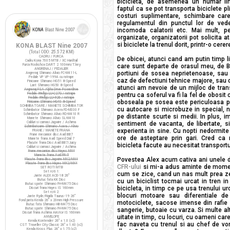
bicicleta, de asemenea un numar lim
faptul ca se pot transporta biciclete p
costuri suplimentare, schimbare car
regulamentul din punctul lor de veder
incomoda calatorii etc. Mai mult, pen
organizate, organizatorii pot solicita a
si biciclete la trenul dorit, printr-o cere
KONA BLAST Nine 2007
(Total ODO:
25.572 KM
)
CADRU / FURCA
De obicei, atunci cand am putin timp li
Cadru Kona 7005 MTB / XC Hardtail
Furca Rockshox DART 2 100mm/T.key
care sunt departe de orasul meu, de Buc
ANGRENAJ / PEDALIER
portiuni de sosea neprietenoase, sau 
Angrenaj Shimano Alivio FC-M411-L
Pedale VP VP-199A cu ratrape
caz de defectiuni tehnice majore, sau 
Pinioane Shimano HG51 8-Speed
Lant Shimano HG50 8-Speed
atunci am nevoie de un mijloc de tran
Angrenaj FSA Alpha Drive Powerdrive
Pedale Wellgo LU-C27G / ratrape
pentru ca soferul va fi la fel de obosit ca
Pedale Wellgo LU-926 / ratrape
oboseala pe sosea este periculoasa pen
Pinioane Shimano HG40 8-Speed
SCHIMBATOARE / MANETE SCHIMBATOR
cu autocare si microbuze in special, 
Schimbator Shimano Acera FD-M330 F
Schimbator Shimano Alivio RD-M410 R
pe distante scurte si medii. In plus, i
Manete Shimano Alivio SL-M410
Cabluri si camasi Jagwire / Ashima
sentiment de vacanta, de libertate, s
Schimbatoare Shimano Acera / Alivio
experienta in sine. Cu nopti nedormite p
FRANE / MANETE FRANA
Frane mecanice disc Avid BB7
ore de asteptare prin gari. Cred ca
Manete frana Avid Speed Dial 7
Placute frana Disc Avid BB7/Juicy
bicicleta facute au necesitat transportu
Cabluri si camasi Jagwire / Ashima
Frane mecanice disc Hayes MX4
Manete frana Avid FR-5
Povestea Alex acum cativa ani unele din
Placute frana disc Jagwire MX2/MX4
Placute frana disc Hayes MX2/MX4
CFR-ului
si mi-a adus aminte de momen
SET ROTI MTB
Set roti 1:
cum se zice, cand un nas mult prea zelo
Jante ALEX ACE-18 26"
Butuc fata KK Disc
cu un biciclist tocmai urcat in tren in
Butuc spate Shimano FH-M475 Disc
bicicleta, in timp ce pe usa trenului u
Discuri frana Hayes IS 160mm
Set roti 2:
blocuri motoare sau diferentiale d
Jante Ryde/Rigida Taurus-19 26"
Fond janta Kenda 26" x 20mm High Pressure
motociclete, sacose imense din rafie 
Butuc fata Shimano HB-M475 Disc
Butuc spate Shimano FH-M475 Disc
sangerie, butoaie cu varza. Si multe a
Discuri frana Ashima Airotor IS 160mm
uitate in timp, cu locuri, cu oameni ca
ANVELOPE
Kenda Kontender 26" x 1.0 (x2)
fac naveta cu trenul si au chef de vor
CST Traveller City Classic 26" x 1.40 (x2)
Kenda Kross Plus 26" x 1.75 (x2)