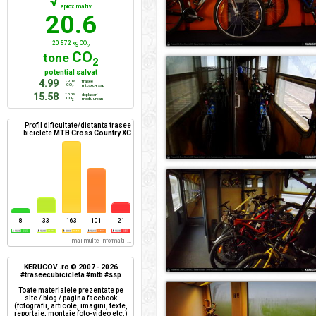
√
aproximativ
20.6
20 572 kg CO
2
CO
tone
2
potential salvat
4.99
tone
trasee
CO
mtb/xc + ssp
2
15.58
tone
deplasari
CO
mediu urban
2
Profil dificultate/distanta trasee
biciclete
MTB Cross Country XC
8
33
163
101
21
mai multe informatii...
KERUCOV .ro © 2007 - 2026
#traseecubicicleta #mtb #ssp
Toate materialele prezentate pe
site / blog / pagina facebook
(fotografii, articole, imagini, texte,
reportaje, montaje foto-video etc.)