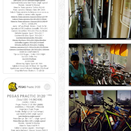
Lant KMC Z410 Ventura single-speed
(optional) Intinzator lant Force single-speed
FRANE / MANETE FRANA
Manete frana cursiera Tektro RL340
Frane cursiera Shimano Claris BR-2400
Saboti frana cursiera Ashima
ARS72CR-M-HU-AL
Cabluri si camasi cablu Jagwire
Manete frana cursiera Saccon Dekor LD77P
Saboti frana cursiera XLC BS-R05 55mm
Manete frana ciclocros Saccon LRA329D4P
ROTI / ANVELOPE
Jante 28" profil inalt 50mm / fond Zefal
Specialized All Condition Armadillo 700x23C
Camere Decathlon 700x23C Presta 80mm
Michelin Dynamic Sport 700x23C *
Continental Ultra Sport 700x23C *
Continental Gatorskin 700x23C
Maxxis Re-Fuse 700x23C Nylon Breaker
Schwalbe Lugano 700x23C K-Guard
Vittoria Zaffiro III 700x23C Training
Camere cursiera CST 700x19-23C FV 60mm
Camere Continental Race 28 700x23C S60mm
DIVERSE COMPONENTE
Tija sa COX Rogue / Colier COX X-light
Sa COX Strike Pro
Sa COX ProRace
ACCESORII
Kilometraj Sigma Sport BC 906
Oglinda retrovizoare M-Wave 3D Spy Mini
Aparatoare noroi Polisport Michigan City/Road
Stop BikeForce Modest / 3 LED-uri
PEGAS PRACTIC 3120
/ 1992
(Total ODO:
14.082 KM
)
CADRU / FURCA
Pegas Practic 3120 Mixt (pliabila)
ANGRENAJ / PEDALIER / PINIOANE
Angrenaj si foaie Pegas
Pedale Wellgo LU-207 (cu ratrape)
Lant bicicleta KMC single-speed
Lant bicicleta single-speed
Pinion liber pe filet 16T / single speed
Pinion liber pe filet 18T / single speed
FRANE / MANETE FRANA
Manete frana Avid FR-5
Cabluri si camasi Jagwire / Bontrager
Frane janta dual pivot Saccon Sencro FN335