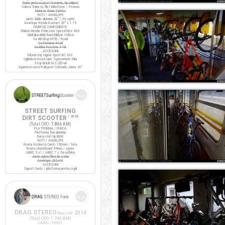
Frane janta cu pivot (noname, tip caliper)
Saboti frana cu filet BikeForce / Promax
Manete frana Tektro
ROTI / ANVELOPE
Jante duble aluminiu 20" / 36 spite
Anvelope Kenda Kontact 20" x 1.75
DIVERSE COMPONENTE
Ghidon Merida X-Mission Speed Rise 600
Ghidolina BBB RaceRibbon Yellow
Sa Wittkop MTB / Road
Sa Noname Road
Sa Bike Positive ATB
ACCESORII
Kilometraj Sigma Sport BC 400
Oglinda retrovizoare Syncromate Mini
Stop bicicleta 3 LED-uri
Aparatori noroi Polisport Colorado Junior 20"
STREET SURFING
DIRT SCOOTER
/ 2016
(Total ODO:
7.866 KM
)
PLATFORMA / FURCA
Platforma fixa aluminiu
Furca otel tip BMX
ROTI / ANVELOPE
Roata trotineta Oxelo 150mm / fata
Roata skateboard 59mm / spate
ABEC 5 x1 / ABEC 7 // Decathlon
Jante nylon/fibra de sticla
Anvelope 200x40
ACCESORII
Suport Oxelo / platforma pentru copil
DRAG STEREO
2014
Fixie/SSP
(Total ODO:
1.746 KM
)
CADRU / FURCA