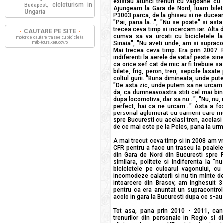
existau atunci trenuri cu vagoane cu 
cicloturism in
Budapest
,
Ajungeam la Gara de Nord, luam bilet
Ungaria
P3003 parca, de la ghiseu si ne duceam
"Pai, pana la...", "Nu se poate" si as
trecea ceva timp si incercam iar. Alta 
CAUTARE PE SITE
cumva sa va urcati cu bicicletele l
motor de cautare trasee cu bicicleta
mtb-tours.kerucov.ro
Sinaia", "Nu aveti unde, am si supraco
Mai trecea ceva timp. Era prin 2007. 
indiferenti la aerele de vataf peste si
ca orice sef cat de mic ar fi trebuie s
bilete, frig, peron, tren, sepcile lasat
coltul gurii. "Buna dimineata, unde putem
"De asta zic, unde putem sa ne urcam c
da, ca dumneavoastra stiti cel mai bine
dupa locomotiva, dar sa nu...", "Nu, nu, m
perfect, hai ca ne urcam..." Asta a fo
personal aglomerat cu oameni care mer
spre Bucuresti cu acelasi tren, aceiasi 
de ce mai este pe la Peles, pana la ur
A mai trecut ceva timp si in 2008 am vr
CFR pentru a face un traseu la poalele
din Gara de Nord din Bucuresti spre Pr
similara, politete si indiferenta la 
bicicletele pe culoarul vagonului, c
incomodeze calatorii si nu tin minte de
intoarcere din Brasov, am inghesuit 3
pentru ca era anuntat un supracontro
acolo in gara la Bucuresti dupa ce s-au 
Tot asa, pana prin 2010 - 2011, can
trenurilor din personale in Regio si d