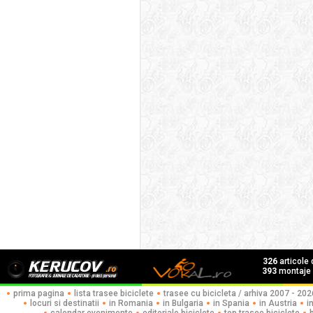
326
articole
393
montaje f
prima pagina
lista trasee biciclete
trasee cu bicicleta / arhiva 2007 - 202
locuri si destinatii
in Romania
in Bulgaria
in Spania
in Austria
i