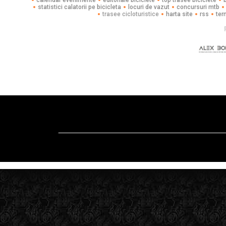
calendar evenimente
editoriale biciclete
top trasee biciclete
statistici calatorii pe bicicleta
locuri de vazut
concursuri mtb
trasee cicloturistice
harta site
rss
ter