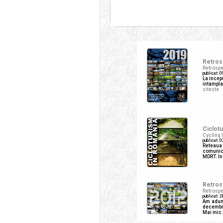
Retrosp
Retrospe
publicat: 
La incep
intamplat
citeste
Ciclotu
Cycling 
publicat: 
Reteaua
comunica
MDRT. Ins
Retrosp
Retrospe
publicat: 
Am aduna
decembri
Mai mic..