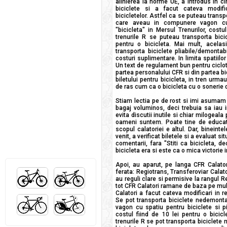
alinierea la norme UE, a introdus in c
biciclete si a facut cateva modific
bicicletelor. Astfel ca se puteau transp
care aveau in compunere vagon cu 
"bicicleta" in Mersul Trenurilor, costu
trenurile R se puteau transporta bici
pentru o bicicleta. Mai mult, acela
transporta biciclete pliabile/demonta
costuri suplimentare. In limita spatiilo
Un text de regulament bun pentru ciclotu
partea personalului CFR si din partea bici
biletului pentru bicicleta, in tren urmau 
de ras cum ca o bicicleta cu o sonerie
Stiam lectia pe de rost si imi asumam s
bagaj voluminos, deci trebuia sa iau 
evita discutii inutile si chiar milogeal
oameni suntem. Poate tine de educatie
scopul calatoriei e altul. Dar, bineintel
venit, a verificat biletele si a evaluat si
comentarii, fara "Stiti ca bicicleta, dec
bicicleta era si este ca o mica victorie
Apoi, au aparut, pe langa CFR Calator
ferata: Regiotrans, Transferoviar Calat
au reguli clare si permisive la rangul R
tot CFR Calatori ramane de baza pe mult
Calatori a facut cateva modificari in re
Se pot transporta biciclete nedemonta
vagon cu spatiu pentru biciclete si pi
costul fiind de 10 lei pentru o bicicl
trenurile R se pot transporta biciclete 