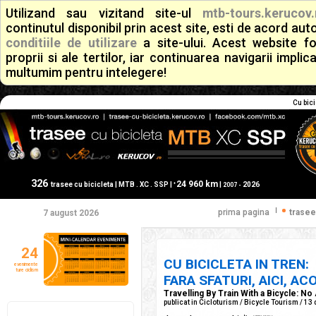
Utilizand sau vizitand site-ul
mtb-tours.kerucov.
continutul disponibil prin acest site, esti de acord a
conditiile de utilizare
a site-ului. Acest website f
proprii si ale tertilor, iar continuarea navigarii implic
multumim pentru intelegere!
Cu bici
326
24 960 km
+
trasee cu bicicleta | MTB . XC . SSP |
|
2026
2007 -
|
prima pagina
trasee
7 august 2026
24
CU BICICLETA IN TREN:
evenimente
ture ciclism
FARA SFATURI, AICI, A
Travelling By Train With a Bicycle: N
publicat in Cicloturism / Bicycle Tourism / 1