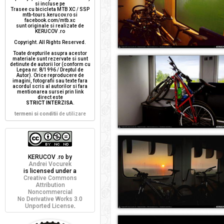
si incluse pe
Trasee cu bicicleta MTB XC / SSP
mtb-tours.kerucov.ro si
facebook.com/mtb.xc
sunt originale si realizate de
KERUCOV .ro
Copyright. All Rights Reserved.
Toate drepturile asupra acestor
materiale sunt rezervate si sunt
detinute de autorii lor (conform cu
Legea nr. 8/1996 / Dreptul de
Autor). Orice reproducere de
imagini, fotografii sau texte fara
acordul scris al autorilor si fara
mentionarea sursei prin link
direct este
STRICT INTERZISA
.
termeni si conditii
de utilizare
KERUCOV .ro
by
Andrei Vocurek
is licensed under a
Creative Commons
Attribution
Noncommercial
No Derivative Works 3.0
Unported License
.