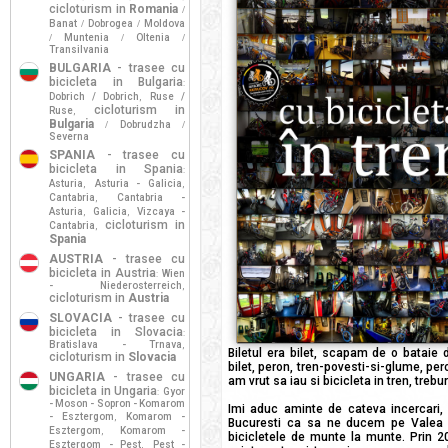
cicloturism in
Romania
/
Banat
Dobrogea
Moldova
/
/
Muntenia
Oltenia
/
/
/
Transilvania
BULGARIA
- trasee cu
bicicleta in Bulgaria
:
Dobrich / Dobrich
Ruse /
,
cicloturism in
Ruse
,
Bulgaria
Dobrudzha
/
/
Severna
SPANIA
- trasee cu
bicicleta in Spania
:
Asturia
Asturia - Galicia
,
,
Cantabria
Cantabria -
,
Asturia
Galicia
Vizcaya -
,
,
cicloturism in
Cantabria
,
Spania
AUSTRIA
- trasee cu
bicicleta in Austria
Wien
:
- Niederosterreich
,
cicloturism in
Austria
SLOVACIA
- trasee cu
bicicleta in Slovacia
:
Bratislava - Trnava
,
Biletul era bilet, scapam de o bataie 
cicloturism in
Slovacia
bilet, peron, tren-povesti-si-glume, pe
UNGARIA
- trasee cu
am vrut sa iau si bicicleta in tren, treb
bicicleta in Ungaria
Gyor
:
- Moson - Sopron - Komarom
Imi aduc aminte de cateva incercari, d
- Esztergom
Komarom -
,
Bucuresti ca sa ne ducem pe Valea 
Esztergom
Komarom -
,
bicicletele de munte la munte. Prin 20
Esztergom - Pest
Pest -
,