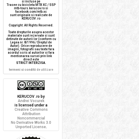
si incluse pe
Trasee cu bicicleta MTB XC / SSP
mtb-tours.kerucov.ro si
facebook.com/mtb.xc
sunt originale si realizate de
KERUCOV .ro
Copyright. All Rights Reserved.
Toate drepturile asupra acestor
materiale sunt rezervate si sunt
detinute de autorii lor (conform cu
Legea nr. 8/1996 / Dreptul de
Autor). Orice reproducere de
imagini, fotografii sau texte fara
acordul scris al autorilor si fara
mentionarea sursei prin link
direct este
STRICT INTERZISA
.
termeni si conditii
de utilizare
KERUCOV .ro
by
Andrei Vocurek
is licensed under a
Creative Commons
Attribution
Noncommercial
No Derivative Works 3.0
Unported License
.