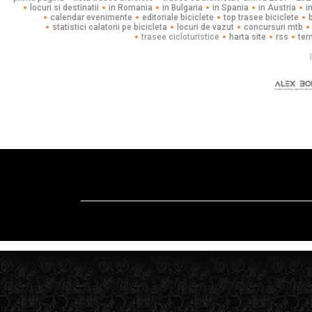
locuri si destinatii
in Romania
in Bulgaria
in Spania
in Austria
i
calendar evenimente
editoriale biciclete
top trasee biciclete
statistici calatorii pe bicicleta
locuri de vazut
concursuri mtb
trasee cicloturistice
harta site
rss
ter