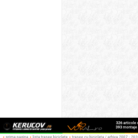
326
articole
393
montaje f
prima pagina
lista trasee biciclete
trasee cu bicicleta / arhiva 2007 - 202