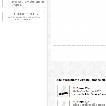
cicloturism in
Budapest
,
Ungaria
CAUTARE PE SITE
motor de cautare trasee cu bicicleta
mtb-tours.kerucov.ro
_______________________________
Alte
evenimente
viitoare / trasee cu 
15 august 2026
Haita Challenge 2026
in zona Judetul Bistrita-Nas
15 august 2026
Alba Carolina Bike Race 