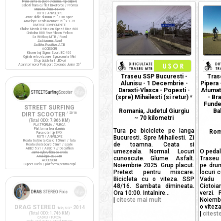
Frane janta cu pivot (noname, tip caliper)
Saboti frana cu filet BikeForce / Promax
Manete frana Tektro
ROTI / ANVELOPE
Jante duble aluminiu 20" / 36 spite
Anvelope Kenda Kontact 20" x 1.75
DIVERSE COMPONENTE
Ghidon Merida X-Mission Speed Rise 600
Ghidolina BBB RaceRibbon Yellow
Sa Wittkop MTB / Road
Sa Noname Road
Sa Bike Positive ATB
ACCESORII
Kilometraj Sigma Sport BC 400
Oglinda retrovizoare Syncromate Mini
Stop bicicleta 3 LED-uri
Aparatori noroi Polisport Colorado Junior 20"
Traseu SSP Bucuresti -
Tras
Alunisu - 1 Decembrie -
Pipera 
Darasti-Vlasca - Popesti -
Afumat
(spre) Mihailesti (si retur) *
- Br
Funden
STREET SURFING
Romania, Judetul Giurgiu
Ba
DIRT SCOOTER
/ 2016
~
70 kilometri
(Total ODO:
7.866 KM
)
PLATFORMA / FURCA
Platforma fixa aluminiu
Tura pe biciclete pe langa
Roma
Furca otel tip BMX
Bucuresti. Spre Mihailesti. Zi
ROTI / ANVELOPE
Roata trotineta Oxelo 150mm / fata
de toamna. Ceata si
Roata skateboard 59mm / spate
ABEC 5 x1 / ABEC 7 // Decathlon
umezeala. Normal. Locuri
O pedal
Jante nylon/fibra de sticla
Anvelope 200x40
cunoscute. Glume. Asfalt.
Traseu 
ACCESORII
Noiembrie 2025. Grup placut.
pe drum
Suport Oxelo / platforma pentru copil
Pretext pentru miscare.
locuri 
Bicicleta cu o viteza. SSP
Vadu 
48/16. Sambata dimineata.
Ciotoia
Ora 10:00. Intalnire...
verzi. 
|
citeste mai mult
Noiembr
o vitez
DRAG STEREO
2014
Fixie/SSP
|
citest
(Total ODO:
1.746 KM
)
CADRU / FURCA