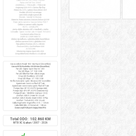
Cadru otel Hi-Ten Steel 520mm
Furca otel Hi-Ten Steel
ANGRENAJ / PEDALIER / PINIOANE
Angrenaj COX 44T / butuc flip-flop
Pinion fix 17T / pinion freewheel 16T
Pedale VP-397 cu ratrape
Lant KMC single-speed alb
FRANE / MANETE FRANA
Manete frana cursiera Saccon Dekor LD74P
Frane janta cursiera Saccon Dekor FD07
Cabluri si camasi cablu Jagwire
ROTI / ANVELOPE
Jante duble aluminiu 28" / Handbuilt / inalte
Schwalbe Spicer Active Line K-Guard 700x30C
+ extensii valve Presta
DIVERSE COMPONENTE
Ghidon tip bullhorn / ghidolina BBB RaceRibbon
Ghidon cursiera COX / ghidolina COX
Pipa ghidon Promax 25.4 / 80mm
Tisa sa COX / Sa ProRace COX
ACCESORII
Kilometraj Sigma Sport BC 400
Stop BikeForce Modest / 3 LED-uri
Casca ciclism Roadr 500 Van Rysel (Decathlon)
Casca MTB Rockrider SIX Btwin (Decathlon)
Far LED Sigma Sport Buster 200
Far LED Elops ST 920 USB
Far LED BikeFun Pixie silicon negru
Stop LED Rockbros Q5 USB
Stop LED Elops ST 920 USB
Reflectorizante spite Wowow 3M Scotchlite
Aparatoare noroi sa Flash B'Twin
Aparatoare noroi roata spate Flash B'Twin
Pompa Giyo GP-92 AV/FV (pompa mini)
Pompa Giyo GF-35P AV/FV (manometru)
Pompa Btwin / Weldtite (cartuse CO2)
Antifurt ABUS U-mini 40 U-Lock
Antifurt ABUS Bordo Granit 6500 X-Plus
Antifurt Trelock BS 450 U-Lock
Cablu Kryptonite KryptoFlex 410 / 120cm
Cablu BBB BBL-22 ExtraCoil / 180cm
Scaun copil Polisport Guppy Maxi FFS
Total ODO: 102.860 KM
MTB XC & urban / 2007 - 2026
√