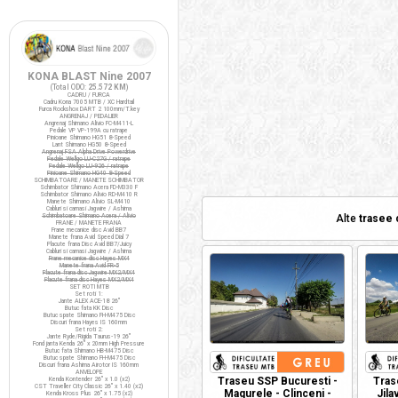
KONA BLAST Nine 2007
(Total ODO:
25.572 KM
)
CADRU / FURCA
Cadru Kona 7005 MTB / XC Hardtail
Furca Rockshox DART 2 100mm/T.key
ANGRENAJ / PEDALIER
Angrenaj Shimano Alivio FC-M411-L
Pedale VP VP-199A cu ratrape
Pinioane Shimano HG51 8-Speed
Lant Shimano HG50 8-Speed
Angrenaj FSA Alpha Drive Powerdrive
Pedale Wellgo LU-C27G / ratrape
Pedale Wellgo LU-926 / ratrape
Pinioane Shimano HG40 8-Speed
SCHIMBATOARE / MANETE SCHIMBATOR
Schimbator Shimano Acera FD-M330 F
Schimbator Shimano Alivio RD-M410 R
Manete Shimano Alivio SL-M410
Cabluri si camasi Jagwire / Ashima
Schimbatoare Shimano Acera / Alivio
Alte
trasee 
FRANE / MANETE FRANA
Frane mecanice disc Avid BB7
Manete frana Avid Speed Dial 7
Placute frana Disc Avid BB7/Juicy
Cabluri si camasi Jagwire / Ashima
Frane mecanice disc Hayes MX4
Manete frana Avid FR-5
Placute frana disc Jagwire MX2/MX4
Placute frana disc Hayes MX2/MX4
SET ROTI MTB
Set roti 1:
Jante ALEX ACE-18 26"
Butuc fata KK Disc
Butuc spate Shimano FH-M475 Disc
Discuri frana Hayes IS 160mm
Set roti 2:
Jante Ryde/Rigida Taurus-19 26"
Fond janta Kenda 26" x 20mm High Pressure
Butuc fata Shimano HB-M475 Disc
Butuc spate Shimano FH-M475 Disc
Discuri frana Ashima Airotor IS 160mm
ANVELOPE
Traseu SSP Bucuresti -
Tras
Kenda Kontender 26" x 1.0 (x2)
CST Traveller City Classic 26" x 1.40 (x2)
Magurele - Clinceni -
Jila
Kenda Kross Plus 26" x 1.75 (x2)