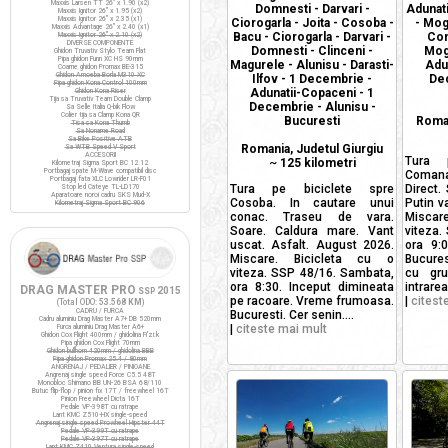
Maxxis Larsen TT 26" x 1.90 (x2)
Domnesti - Darvari -
Adunati
Maxxis Ignitor 26" x 1.95 (x2)
Maxxis Ignitor 26" x 2.35 (x1)
Ciorogarla - Joita - Cosoba -
- Mog
Maxxis Advantage 26" x 2.40 (x1)
Bacu - Ciorogarla - Darvari -
Com
Maxxis Ignitor 26" x 2.10 (x2)
DIVERSE COMPONENTE
Domnesti - Clinceni -
Mogo
Ghidon Truvativ Stylo Team Flat
Pipa ghidon Funn XC HS 90mm
Magurele - Alunisu - Darasti-
Adu
Coarne ghidon Promax BE-315
Ghidon Amoeba Borla M310 XC
Ilfov - 1 Decembrie -
Dec
Pipa ghidon Kona Control 100mm
Adunatii-Copaceni - 1
Ghidon Kona Riser
Tija sa Truvativ Team Double Clamp
Decembrie - Alunisu -
Sa Selle Italia Q-bik Flow
Colier tija sa Clamp Kona QR
Bucuresti
Roman
Tisa sa Kona Thumb
Sa Noname Road
Sa Bike Positive ATB
Romania, Judetul Giurgiu
Sa WTB Speed V Sport
ACCESORII
Tura 
~
125 kilometri
Kilometraj Sigma Sport BC 12.12
Portbagaj spate M-Wave compatibil disc
Comana
Portbagaj fata XLC Lowrider LR-F01
Tura pe biciclete spre
Direct.
Stop led Cateye TL-LD170
Aparatoare noroi cadru SKS Mud-X
Cosoba. In cautare unui
Putin va
Kilometraj Sigma Sport BC 906
conac. Traseu de vara.
Miscar
Soare. Caldura mare. Vant
viteza.
uscat. Asfalt. August 2026.
ora 9:
Miscare. Bicicleta cu o
Bucurest
viteza. SSP 48/16. Sambata,
cu gru
ora 8:30. Inceput dimineata
intrarea.
DRAG MASTER PRO
2015
SSP
pe racoare. Vreme frumoasa.
|
citest
(Total ODO:
53.568 KM
)
CADRU / FURCA
Bucuresti. Cer senin....
Cadru aluminiu Drag Master A7+ DB 520mm
|
citeste mai mult
Furca aluminiu Drag Master A6+
Ghidon Cox Flight 400mm / ghidolina Fi'zi:k
Pipa ghidon Cox Flight 70mm
Ghidon bullhorn 420mm / ghidolina BBB
Pipa ghidon Promax 25.4 / 80mm
ANGRENAJ / PEDALIER / PINIOANE
Angrenaj single speed Force C5.5 48T
Monobloc Shimano BB UN-26 BSA 68/110
Butuc flip-flop / pinion fix 17T / freewheel 16T
Pinion Freewheel Dicta 16T
Pedale VP-398T cu ratrape
Lant KMC Z510-HX single-speed
Angrenaj single speed Prowheel Hipster 44T
Pedale VP-399T cu ratrape
Pedale VP-397T cu ratrape
Lant KMC Z410 Ventura single-speed