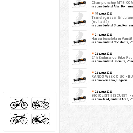
Championship MTB XC
in zona Judetul Alba, Romani
15 august 2026
Transfagarasan Enduran
(editia #4)
in zona Judetul Sibiu, Roman
21 august 2026
Hai cu bicicleta în Vamă! 
in zona Judetul Constanta, 
22 august 2026
24h Endurance Bike Race 
in zona Judetul Ialomita, Ro
22 august 2026
RANDO WEEK CIUC - BU
in zona Romania, Ungaria
22 august 2026
BICICLISTII ISCUSITI - ed
in zona Arad, Judetul Arad, 