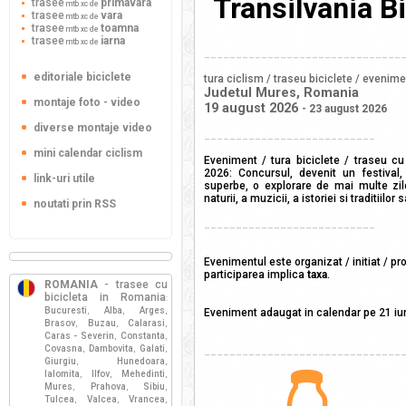
Transilvania B
trasee
primavara
mtb xc de
trasee
vara
mtb xc de
trasee
toamna
mtb xc de
trasee
iarna
mtb xc de
_______________________________
editoriale biciclete
tura ciclism / traseu biciclete / evenim
Judetul Mures, Romania
montaje foto - video
19 august 2026
- 23 august 2026
diverse montaje video
___________________________
mini calendar ciclism
Eveniment / tura biciclete / traseu cu
2026: Concursul, devenit un festival
link-uri utile
superbe, o explorare de mai multe zile 
naturii, a muzicii, a istoriei si traditiilor sa
noutati prin RSS
___________________________
Evenimentul este organizat / initiat / p
participarea implica
taxa
.
ROMANIA
- trasee cu
bicicleta in Romania
:
Bucuresti
Alba
Arges
,
,
,
Eveniment adaugat in calendar pe 21 iu
Brasov
Buzau
Calarasi
,
,
,
Caras - Severin
Constanta
,
,
Covasna
Dambovita
Galati
,
,
,
_______________________________
Giurgiu
Hunedoara
,
,
Ialomita
Ilfov
Mehedinti
,
,
,
Mures
Prahova
Sibiu
,
,
,
Tulcea
Valcea
Vrancea
,
,
,