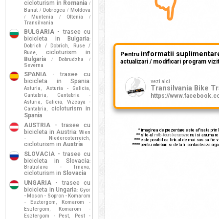
👇
cicloturism in
Romania
/
Banat
Dobrogea
Moldova
/
/
Muntenia
Oltenia
/
/
/
Transilvania
BULGARIA
- trasee cu
bicicleta in Bulgaria
:
Dobrich / Dobrich
Ruse /
,
cicloturism in
Ruse
informatii suplimentar
,
Pentru
Bulgaria
Dobrudzha
/
/
actualizari / modificari program vizit
Severna
SPANIA
- trasee cu
bicicleta in Spania
vezi aici
:
Transilvania Bike Tr
Asturia
Asturia - Galicia
,
,
Cantabria
Cantabria -
https://www.facebook.
,
Asturia
Galicia
Vizcaya -
,
,
cicloturism in
Cantabria
,
Spania
AUSTRIA
- trasee cu
* imaginea de prezentare este afisata prin lin
bicicleta in Austria
Wien
:
** site-ul
mtb-tours.kerucov.ro
nu isi asuma res
- Niederosterreich
,
*** este posibil ca link-ul de mai sus sa fie vizi
cicloturism in
Austria
**** pentru intrebari si detalii contacteaza orga
SLOVACIA
- trasee cu
bicicleta in Slovacia
:
Bratislava - Trnava
,
cicloturism in
Slovacia
UNGARIA
- trasee cu
bicicleta in Ungaria
Gyor
:
- Moson - Sopron - Komarom
- Esztergom
Komarom -
,
Esztergom
Komarom -
,
Esztergom - Pest
Pest -
,