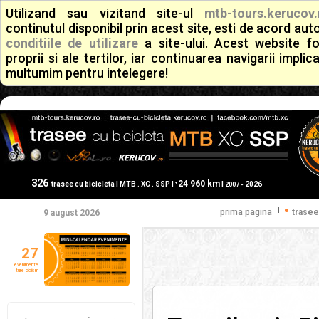
Utilizand sau vizitand site-ul
mtb-tours.kerucov.
continutul disponibil prin acest site, esti de acord a
conditiile de utilizare
a site-ului. Acest website f
proprii si ale tertilor, iar continuarea navigarii implic
multumim pentru intelegere!
326
24 960 km
+
trasee cu bicicleta | MTB . XC . SSP |
|
2026
2007 -
|
prima pagina
trasee
9 august 2026
27
evenimente
ture ciclism