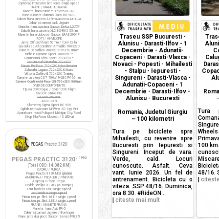
(optional) Intinzator lant Force single-speed
FRANE / MANETE FRANA
Manete frana cursiera Tektro RL340
Frane cursiera Shimano Claris BR-2400
Saboti frana cursiera Ashima
ARS72CR-M-HU-AL
Cabluri si camasi cablu Jagwire
Manete frana cursiera Saccon Dekor LD77P
Saboti frana cursiera XLC BS-R05 55mm
Manete frana ciclocros Saccon LRA329D4P
Traseu SSP Bucuresti -
Tras
ROTI / ANVELOPE
Alunisu - Darasti-Ilfov - 1
Alun
Jante 28" profil inalt 50mm / fond Zefal
Specialized All Condition Armadillo 700x23C
Decembrie - Adunatii-
C
Camere Decathlon 700x23C Presta 80mm
Michelin Dynamic Sport 700x23C *
Copaceni - Darasti-Vlasca -
Calug
Continental Ultra Sport 700x23C *
Continental Gatorskin 700x23C
Novaci - Popesti - Mihailesti
Daras
Maxxis Re-Fuse 700x23C Nylon Breaker
- Stalpu - Iepuresti -
Copac
Schwalbe Lugano 700x23C K-Guard
Vittoria Zaffiro III 700x23C Training
Singureni - Darasti-Vlasca -
Al
Camere cursiera CST 700x19-23C FV 60mm
Camere Continental Race 28 700x23C S60mm
Adunatii-Copaceni - 1
DIVERSE COMPONENTE
Tija sa COX Rogue / Colier COX X-light
Decembrie - Darasti-Ilfov -
Roman
Sa COX Strike Pro
Alunisu - Bucuresti
Sa COX ProRace
ACCESORII
Kilometraj Sigma Sport BC 906
Oglinda retrovizoare M-Wave 3D Spy Mini
Tura 
Romania, Judetul Giurgiu
Aparatoare noroi Polisport Michigan City/Road
Comana
Stop BikeForce Modest / 3 LED-uri
~
100 kilometri
Singure
Tura pe biciclete spre
Whee
Mihailesti, cu revenire spre
Primav
Bucuresti prin Iepuresti si
100 km.
Singureni. Inceput de vara.
cunoscu
Verde, cald. Locuri
Misca
PEGAS PRACTIC 3120
/ 1992
cunoscute. Asfalt. Ceva
Bicicl
(Total ODO:
14.082 KM
)
CADRU / FURCA
vant. Iunie 2026. Un fel de
48/16. 
Pegas Practic 3120 Mixt (pliabila)
ANGRENAJ / PEDALIER / PINIOANE
antrenament. Bicicleta cu o
|
citest
Angrenaj si foaie Pegas
viteza. SSP 48/16. Duminica,
Pedale Wellgo LU-207 (cu ratrape)
Lant bicicleta KMC single-speed
ora 8:30. #RideON...
Lant bicicleta single-speed
Pinion liber pe filet 16T / single speed
|
citeste mai mult
Pinion liber pe filet 18T / single speed
FRANE / MANETE FRANA
Manete frana Avid FR-5
Cabluri si camasi Jagwire / Bontrager
Frane janta dual pivot Saccon Sencro FN335