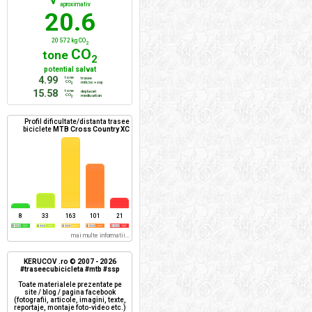
aproximativ
20.6
20 572 kg CO
2
CO
tone
2
potential salvat
4.99
tone
trasee
CO
mtb/xc + ssp
2
15.58
tone
deplasari
CO
mediu urban
2
Profil dificultate/distanta trasee
biciclete
MTB Cross Country XC
8
33
163
101
21
mai multe informatii...
KERUCOV .ro © 2007 - 2026
#traseecubicicleta #mtb #ssp
Toate materialele prezentate pe
site / blog / pagina facebook
(fotografii, articole, imagini, texte,
reportaje, montaje foto-video etc.)