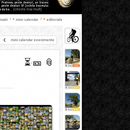
l Prahova, peste dealuri, un traseu
 peste dealuri VI (schita traseului
(citeste mai mult)
 de tre...
|
|
inatii
mini-calendar
editoriale
mini calendar evenimente
⏳
🎫
📎
`
_______