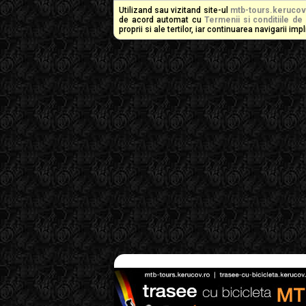
Utilizand sau vizitand site-ul
mtb-tours.kerucov
de acord automat cu
Termenii si conditiile de 
proprii si ale tertilor, iar continuarea navigarii i