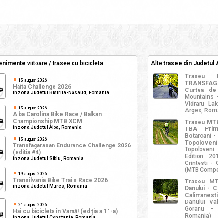
enimente
viitoare / trasee cu bicicleta:
Alte
trasee din Judetul
Traseu 
15 august 2026
TRANSFAGAR
Haita Challenge 2026
Curtea de
in zona Judetul Bistrita-Nasaud, Romania
Mountains 
Vidraru La
15 august 2026
Arges, Rom
Alba Carolina Bike Race / Balkan
Championship MTB XCM
Traseu MTB
in zona Judetul Alba, Romania
TBA Prim
Botarcani - 
15 august 2026
Topoloven
Transfagarasan Endurance Challenge 2026
Topoloveni
(editia #4)
Edition 20
in zona Judetul Sibiu, Romania
Crintesti -
(MTB Compet
19 august 2026
Transilvania Bike Trails Race 2026
Traseu MT
in zona Judetul Mures, Romania
Danului - C
Calimanesti
Danului Va
21 august 2026
Goranu - 
Hai cu bicicleta în Vamă! (ediția a 11-a)
Romania)
in zona Judetul Constanta, Romania