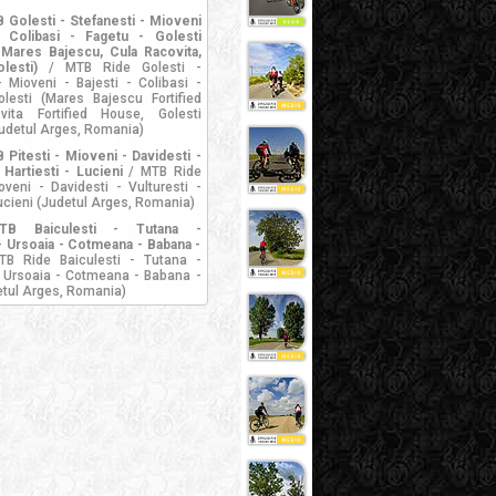
Golesti - Stefanesti - Mioveni
- Colibasi - Fagetu - Golesti
 Mares Bajescu, Cula Racovita,
lesti)
/ MTB Ride Golesti -
- Mioveni - Bajesti - Colibasi -
lesti (Mares Bajescu Fortified
vita Fortified House, Golesti
udetul Arges, Romania)
Pitesti - Mioveni - Davidesti -
 Hartiesti - Lucieni
/ MTB Ride
oveni - Davidesti - Vulturesti -
Lucieni (Judetul Arges, Romania)
TB Baiculesti - Tutana -
 Ursoaia - Cotmeana - Babana -
B Ride Baiculesti - Tutana -
 Ursoaia - Cotmeana - Babana -
etul Arges, Romania)