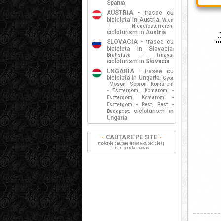
Spania
AUSTRIA
- trasee cu
bicicleta in Austria
Wien
:
- Niederosterreich
,
* i
cicloturism in
Austria
**
***
SLOVACIA
- trasee cu
***
bicicleta in Slovacia
:
Bratislava - Trnava
,
cicloturism in
Slovacia
UNGARIA
- trasee cu
bicicleta in Ungaria
Gyor
:
- Moson - Sopron - Komarom
- Esztergom
Komarom -
,
Esztergom
Komarom -
,
Esztergom - Pest
Pest -
,
cicloturism in
Budapest
,
Ungaria
CAUTARE PE SITE
motor de cautare trasee cu bicicleta
mtb-tours.kerucov.ro
________