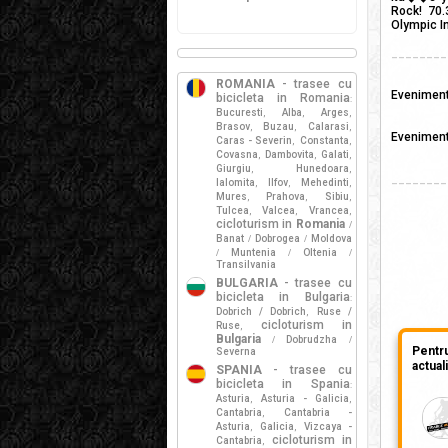
Rock! 70.
Olympic In
________
ROMANIA
- trasee cu
Evenimentu
bicicleta in Romania
:
Bucuresti
Alba
Arges
,
,
,
Brasov
Buzau
Calarasi
,
,
,
Eveniment
Caras - Severin
Constanta
,
,
Covasna
Dambovita
Galati
,
,
,
Giurgiu
Hunedoara
,
,
________
Ialomita
Ilfov
Mehedinti
,
,
,
Mures
Prahova
Sibiu
,
,
,
Tulcea
Valcea
Vrancea
,
,
,
cicloturism in
Romania
/
Banat
Dobrogea
Moldova
/
/
Muntenia
Oltenia
/
/
/
Transilvania
BULGARIA
- trasee cu
bicicleta in Bulgaria
:
Dobrich / Dobrich
Ruse /
,
cicloturism in
Ruse
,
Bulgaria
Dobrudzha
/
/
Pentr
Severna
actual
SPANIA
- trasee cu
bicicleta in Spania
:
Asturia
Asturia - Galicia
,
,
Cantabria
Cantabria -
,
Asturia
Galicia
Vizcaya -
,
,
cicloturism in
Cantabria
,