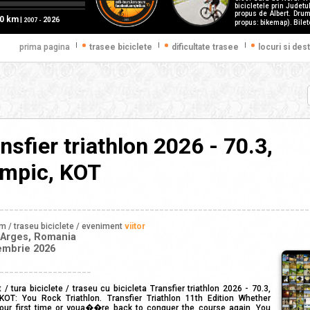
bicicletele prin Judetu
propus de Albert. Drum
60 km
|
2026
2007 -
propus: bikemap). Bilete
|
|
|
prima pagina
trasee biciclete
dificultate trasee
locuri si dest
nsfier triathlon 2026 - 70.3,
ympic, KOT
________________________________________________________________
sm / traseu biciclete / eveniment
viitor
 Arges, Romania
embrie 2026
___________________
/ tura biciclete / traseu cu bicicleta Transfier triathlon 2026 - 70.3,
KOT: You Rock Triathlon. Transfier Triathlon 11th Edition Whether
ur first time or youa��re back to conquer the course again, You