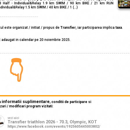
3 Half - Individual&Relay 1.9 km SWIM / 90 km BIKE / 21 km RUN
dividual&Relay 1.5 km SWIM / 40 km BIKE / 1 (...)
___________________
l este organizat / initiat / propus de
Transfier
, iar participarea implica
taxa
.
 adaugat in calendar pe 20 noiembrie 2025.
________________________________________________________________
👇
informatii suplimentare
u
, conditii de participare si
izari / modificari program vizitati:
vezi aici
Transfier triathlon 2026 - 70.3, Olympic, KOT
https://www.facebook.com/events/1925605445003802/