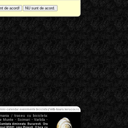
mini-calendar evenimente biciclete
/
mtb-tours
.kerucov.ro
mania / traseu cu bicicleta:
de Munte - Soimari - Varbila -
Sambata dimineata. Bucuresti. Ora
enul R3001 spre Ploiesti. O tura cu