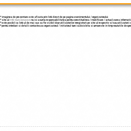
maginea de prezentare este afisata prin link direct de pe pagina evenimentului / organizatorului
 site-ul
mtb-tours.kerucov.ro
nu isi asuma responsabilitatea pentru corectitudinea / modificare / actualizarea informatii
 este posibil ca link-ul de mai sus sa fie vizibil doar utilizatorilor inregistrati pe site-ul respectiv si/sau utilizatorii c
* pentru intrebari si detalii contacteaza organizatorul / initiatorul turei cu bicicleta si urmareste in timp noutatile despr
________________________________________________________________