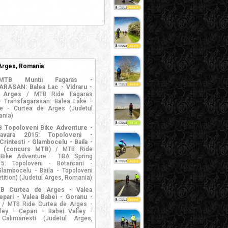
 Arges, Romania
:
MTB Muntii Fagaras -
ASAN: Balea Lac - Vidraru -
 Arges
/ MTB Ride Fagaras
- Transfagarasan: Balea Lake -
ke - Curtea de Arges (Judetul
ania)
 Topoloveni Bike Adventure -
avara 2015: Topoloveni -
Crintesti - Glambocelu - Baila -
i (concurs MTB)
/ MTB Ride
 Bike Adventure - TBA Spring
15: Topoloveni - Botarcani -
 Glambocelu - Baila - Topoloveni
ition) (Judetul Arges, Romania)
B Curtea de Arges - Valea
epari - Valea Babei - Goranu -
/ MTB Ride Curtea de Arges -
lley - Cepari - Babei Valley -
Calimanesti (Judetul Arges,