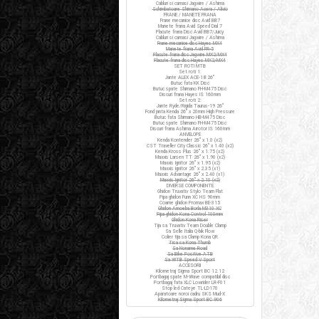
Cabluri si camasi Jagwire / Ashima
Schimbatoare Shimano Acera / Alivio
FRANE / MANETE FRANA
Frane mecanice disc Avid BB7
Manete frana Avid Speed Dial 7
Placute frana Disc Avid BB7/Juicy
Cabluri si camasi Jagwire / Ashima
Frane mecanice disc Hayes MX4
Manete frana Avid FR-5
Placute frana disc Jagwire MX2/MX4
Placute frana disc Hayes MX2/MX4
SET ROTI MTB
Set roti 1:
Jante ALEX ACE-18 26"
Butuc fata KK Disc
Butuc spate Shimano FH-M475 Disc
Discuri frana Hayes IS 160mm
Set roti 2:
Jante Ryde/Rigida Taurus-19 26"
Fond janta Kenda 26" x 20mm High Pressure
Butuc fata Shimano HB-M475 Disc
Butuc spate Shimano FH-M475 Disc
Discuri frana Ashima Airotor IS 160mm
ANVELOPE
Kenda Kontender 26" x 1.0 (x2)
CST Traveller City Classic 26" x 1.40 (x2)
Kenda Kross Plus 26" x 1.75 (x2)
Maxxis Larsen TT 26" x 1.90 (x2)
Maxxis Ignitor 26" x 1.95 (x2)
Maxxis Ignitor 26" x 2.35 (x1)
Maxxis Advantage 26" x 2.40 (x1)
Maxxis Ignitor 26" x 2.10 (x2)
DIVERSE COMPONENTE
Ghidon Truvativ Stylo Team Flat
Pipa ghidon Funn XC HS 90mm
Coarne ghidon Promax BE-315
Ghidon Amoeba Borla M310 XC
Pipa ghidon Kona Control 100mm
Ghidon Kona Riser
Tija sa Truvativ Team Double Clamp
Sa Selle Italia Q-bik Flow
Colier tija sa Clamp Kona QR
Tisa sa Kona Thumb
Sa Noname Road
Sa Bike Positive ATB
Sa WTB Speed V Sport
ACCESORII
Kilometraj Sigma Sport BC 12.12
Portbagaj spate M-Wave compatibil disc
Portbagaj fata XLC Lowrider LR-F01
Stop led Cateye TL-LD170
Aparatoare noroi cadru SKS Mud-X
Kilometraj Sigma Sport BC 906