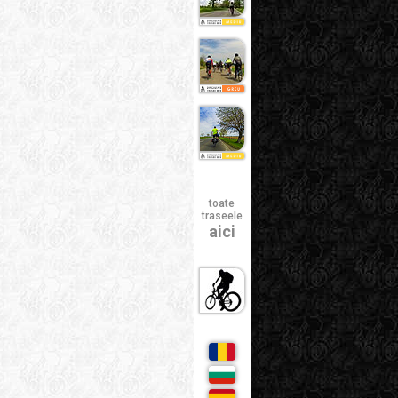
toate
traseele
aici