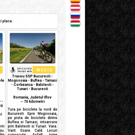
i placa:
Traseu SSP Bucuresti -
ele
Mogosoaia - Buftea - Tamasi
- Corbeanca - Balotesti -
Tunari - Bucuresti
Romania, Judetul Ilfov
 -
~
70 kilometri
ti
Tura pe biciclete la nord de
Bucuresti. Spre Mogosoaia,
i
pe pista de biciclete dintre
Buftea si Tamasi, intoarcere
in
prin Balotesti si Tunari. Vara.
iu.
Vant. Soare. Cald. Locuri
in
cunoscute. Asfalt. Iunie