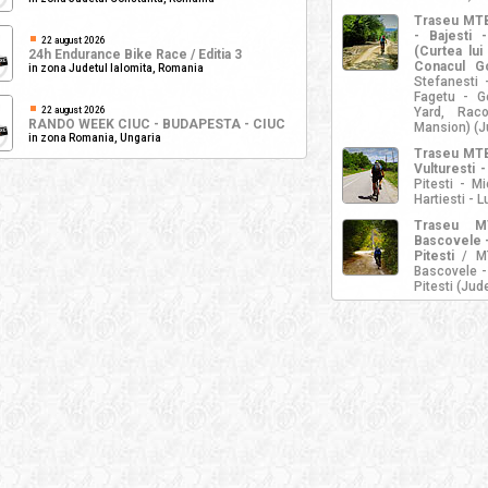
Traseu MTB 
- Bajesti 
22 august 2026
(Curtea lui
24h Endurance Bike Race / Editia 3
Conacul Go
in zona Judetul Ialomita, Romania
Stefanesti 
Fagetu - Go
22 august 2026
Yard, Raco
RANDO WEEK CIUC - BUDAPESTA - CIUC
Mansion) (J
in zona Romania, Ungaria
Traseu MTB 
Vulturesti -
Pitesti - Mi
Hartiesti - 
Traseu M
Bascovele -
Pitesti
/ MT
Bascovele -
Pitesti (Jud