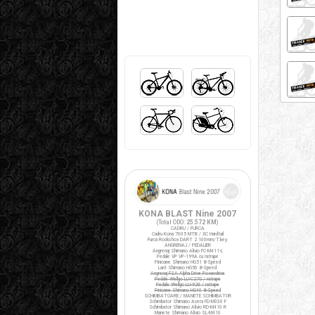
KONA BLAST Nine 2007
(Total ODO:
25.572 KM
)
CADRU / FURCA
Cadru Kona 7005 MTB / XC Hardtail
Furca Rockshox DART 2 100mm/T.key
ANGRENAJ / PEDALIER
Angrenaj Shimano Alivio FC-M411-L
Pedale VP VP-199A cu ratrape
Pinioane Shimano HG51 8-Speed
Lant Shimano HG50 8-Speed
Angrenaj FSA Alpha Drive Powerdrive
Pedale Wellgo LU-C27G / ratrape
Pedale Wellgo LU-926 / ratrape
Pinioane Shimano HG40 8-Speed
SCHIMBATOARE / MANETE SCHIMBATOR
Schimbator Shimano Acera FD-M330 F
Schimbator Shimano Alivio RD-M410 R
Manete Shimano Alivio SL-M410