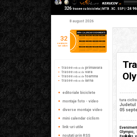
326
24 9
+
trasee cu bicicleta | MTB . XC . SSP |
8 august 2026
32
evenimente
ture ciclism
Tra
trasee
primavara
mtb xc de
trasee
vara
Ol
mtb xc de
trasee
toamna
mtb xc de
trasee
iarna
mtb xc de
________
editoriale biciclete
tura cicli
montaje foto - video
Judetul
05 sept
diverse montaje video
mini calendar ciclism
________
link-uri utile
Eveniment 
Olympic, 
noutati prin RSS
ita��s yo