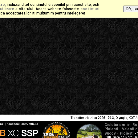
.ro
, incluzand tot continutul disponibil prin acest site, esti
utilizare
a site-ului. Acest website foloseste
cookie-uri
mplica acceptarea lor. Iti multumim pentru intelegere!
Transfier triathlon 2026 - 70.3, Olympic, KOT
/
Cicloturism in Ro
Ploiesti - Valenii 
Bucov - Ploiesti
- 
6:00. Gara de Nord. Tr