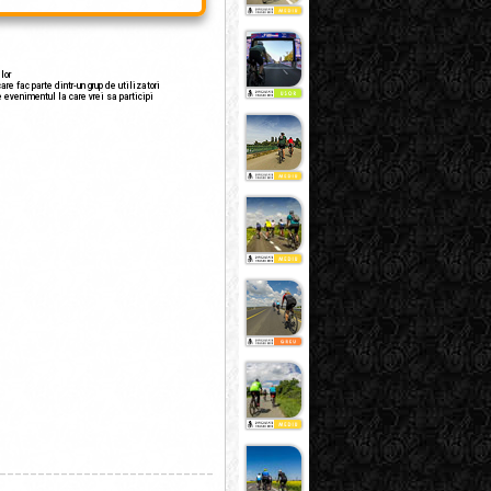
lor
are fac parte dintr-un grup de utilizatori
e evenimentul la care vrei sa participi
____________________________