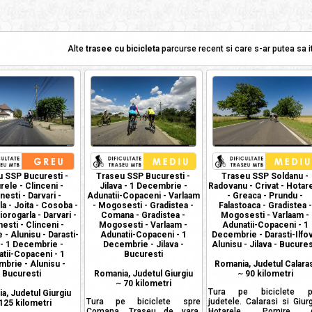
Alte
trasee cu bicicleta
parcurse recent si care s-ar putea sa it
 SSP Bucuresti -
Traseu SSP Bucuresti -
Traseu SSP Soldanu -
ele - Clinceni -
Jilava - 1 Decembrie -
Radovanu - Crivat - Hotar
esti - Darvari -
Adunatii-Copaceni - Varlaam
- Greaca - Prundu -
a - Joita - Cosoba -
- Mogosesti - Gradistea -
Falastoaca - Gradistea -
iorogarla - Darvari -
Comana - Gradistea -
Mogosesti - Varlaam -
sti - Clinceni -
Mogosesti - Varlaam -
Adunatii-Copaceni - 1
- Alunisu - Darasti-
Adunatii-Copaceni - 1
Decembrie - Darasti-Ilfov
 - 1 Decembrie -
Decembrie - Jilava -
Alunisu - Jilava - Bucures
tii-Copaceni - 1
Bucuresti
brie - Alunisu -
Romania, Judetul Calaras
Bucuresti
Romania, Judetul Giurgiu
~
90 kilometri
~
70 kilometri
Tura pe biciclete pr
a, Judetul Giurgiu
Tura pe biciclete spre
judetele. Calarasi si Giurg
125 kilometri
Comana. Traseu de vara.
Hotarele. Pornire d