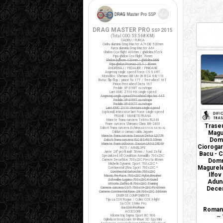
DRAG MASTER PRO
2015
SSP
(Total ODO:
53.568 KM
)
CADRU / FURCA
Cadru aluminiu Drag Master A7+ DB 520mm
Furca aluminiu Drag Master A6+
Ghidon Cox Flight 400mm / ghidolina Fi'zi:k
Pipa ghidon Cox Flight 70mm
Ghidon bullhorn 420mm / ghidolina BBB
Pipa ghidon Promax 25.4 / 80mm
ANGRENAJ / PEDALIER / PINIOANE
Angrenaj single speed Force C5.5 48T
Monobloc Shimano BB UN-26 BSA 68/110
Butuc flip-flop / pinion fix 17T / freewheel 16T
Pinion Freewheel Dicta 16T
Pedale VP-398T cu ratrape
Lant KMC Z510-HX single-speed
Angrenaj single speed Prowheel Hipster 44T
Pedale VP-399T cu ratrape
Pedale VP-397T cu ratrape
Lant KMC Z410 Ventura single-speed
(optional) Intinzator lant Force single-speed
FRANE / MANETE FRANA
Manete frana cursiera Tektro RL340
Frane cursiera Shimano Claris BR-2400
Traseu
Saboti frana cursiera Ashima
ARS72CR-M-HU-AL
Magur
Cabluri si camasi cablu Jagwire
Manete frana cursiera Saccon Dekor LD77P
Domn
Saboti frana cursiera XLC BS-R05 55mm
Manete frana ciclocros Saccon LRA329D4P
Ciorogarl
ROTI / ANVELOPE
Jante 28" profil inalt 50mm / fond Zefal
Bacu - C
Specialized All Condition Armadillo 700x23C
Domne
Camere Decathlon 700x23C Presta 80mm
Michelin Dynamic Sport 700x23C *
Magurele 
Continental Ultra Sport 700x23C *
Continental Gatorskin 700x23C
Ilfov
Maxxis Re-Fuse 700x23C Nylon Breaker
Schwalbe Lugano 700x23C K-Guard
Aduna
Vittoria Zaffiro III 700x23C Training
Decem
Camere cursiera CST 700x19-23C FV 60mm
Camere Continental Race 28 700x23C S60mm
DIVERSE COMPONENTE
Tija sa COX Rogue / Colier COX X-light
Sa COX Strike Pro
Sa COX ProRace
Romani
ACCESORII
~
Kilometraj Sigma Sport BC 906
Oglinda retrovizoare M-Wave 3D Spy Mini